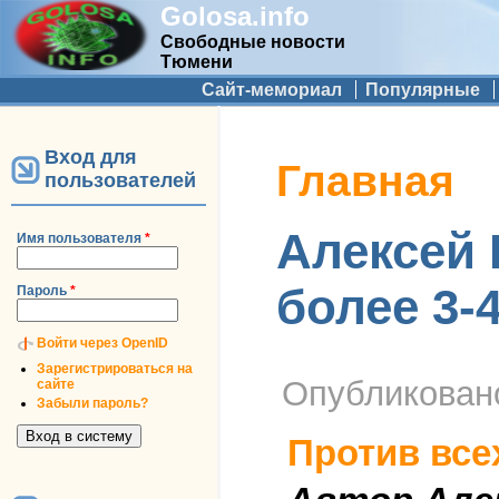
Golosa.info
Свободные новости
Тюмени
Дополнительное меню
Сайт-мемориал
Популярные
Вход для
Вы здесь
Главная
пользователей
Алексей 
Имя пользователя
*
более 3-4
Пароль
*
Войти через OpenID
Зарегистрироваться на
Опубликова
сайте
Забыли пароль?
Против все