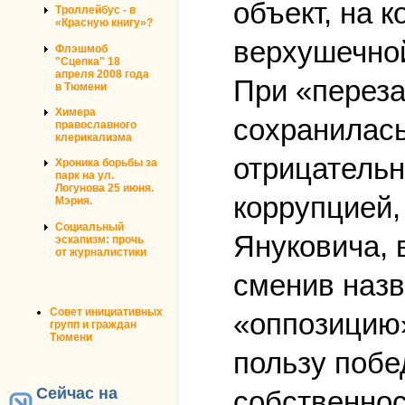
объект, на 
Троллейбус - в
«Красную книгу»?
верхушечной
Флэшмоб
"Сцепка" 18
апреля 2008 года
При «переза
в Тюмени
Химера
сохранилась
православного
клерикализма
отрицательн
Хроника борьбы за
парк на ул.
Логунова 25 июня.
коррупцией,
Мэрия.
Социальный
Януковича, 
эскапизм: прочь
от журналистики
сменив назв
Совет инициативных
«оппозицию
групп и граждан
Тюмени
пользу побе
Сейчас на
собственнос