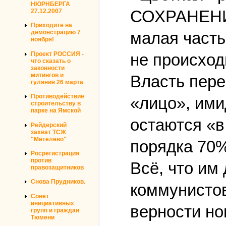
НЮРНБЕРГА
СОХРАНЕНИ
27.12.2007
Приходите на
демонстрацию 7
малая часть
ноября!
Проект РОССИЯ -
не происход
что сказать о
законности
митингов и
Власть пере
гуляния 26 марта
Противодействие
«лицо», ими
строительству в
парке на Ямской
остаются «в 
Рейдерский
захват ТСЖ
"Метелево"
порядка 70%
Росрегистрация
против
Всё, что им
правозащитников
Снова Прудников.
коммунистов
Совет
инициативных
верности но
групп и граждан
Тюмени