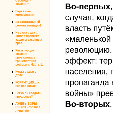
Свободы -
Во-первых
Тюмень"
Гаражи на
случая, ког
Коммунаров
За капитальный
власть путё
ремонт милиции!
Из зала суда ...
Живая практика
«маленькой 
защиты законных
прав
революцию. 
Как в городе
Тюмени
провалилась
эффект: тер
транспортная
реформа. Часть 1.
населения, 
Когда судья в
доле
пропаганда
КОРРУПЦИЯ... а
без нее никак
войны» прев
Легко ли создать
профсоюз?
Во-вторых
ЛЖЕВЫБОРЫ
СКОРО - горячая
линия по