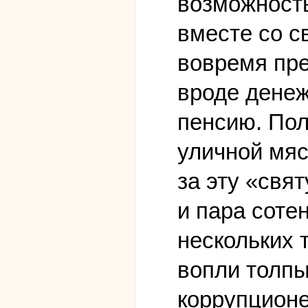
возможность
вместе со с
вовремя пре
вроде денеж
пенсию. Пол
уличной мяс
за эту «свя
и пара соте
нескольких 
вопли толпы
коррупционе