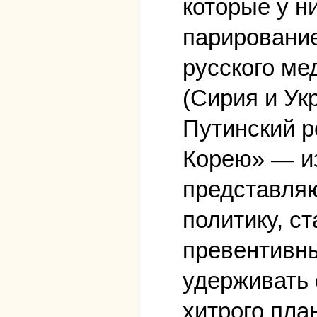
которые у н
парирование
русского ме
(Сирия и Укр
Путинский р
Корею» — из
представляю
политику, с
превентивны
удерживать 
хитрого пла