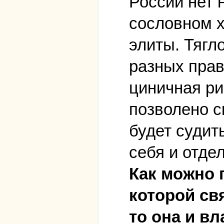
России нет н
сословном х
элиты. Тягл
разных прав
циничная ри
позволено с
будет судит
себя и отде
Как можно 
которой св
то она и вл