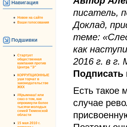
Автор Але
Навигация
писатель, 
Новое на сайте
Доклад, при
Ваши голосования
теме: «Сле
Подшивки
как наступ
Стартует
2016 г. в г.
общественная
кампания против
Центра "Э"
Подписать 
КОРРУПЦИОННЫЕ
уши торчат в
законодательстве
ЖКХ
Есть такое 
#Крымнаш! или
сказ о том, как
случае рево
опрокинули более
тысячи молодых
семей Тюменской
присвоенную
области
15 мая 2010 г.
тюменцы