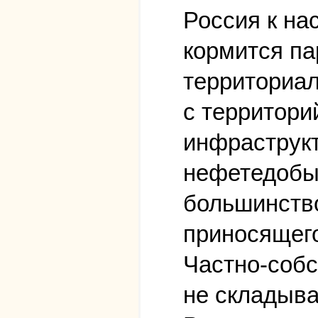
Россия к на
кормится па
территориа
с территори
инфраструк
нефетедобы
большинство
приносящего
Частно-собс
не складыва