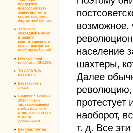
Поэтому они
поддержат
всероссийскую
постсоветск
акцию протеста
против реформы
бюджетной сферы
возможное, 
31 января
очередной митинг
революционн
в защиту
конституционного
права граждан на
население з
своблду собраний
Live comment
шахтеры, ко
moderator. ONLINE.
TO OSTATNIA
Далее обычн
NEDZIELA...
Беззаконие в
революцию, 
лицах
Бюджет г. Тюмени
протестует 
2010г. - Как у
здравоохранения
с образованием
наоборот, в
отняли конфетку и
отдали
дорожникам.
т. д. Все эт
Вестник "Ветер