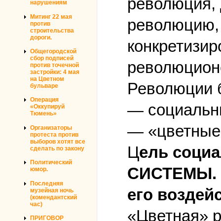
революция, 
нарушениям
Митинг 22 мая
революцию, 
против
строительства
дороги.
конкретизир
Общегородской
сбор подписей
революцион
против точечной
застройки: 4 мая
на Цветном
Революции 
бульваре
Операция
— социальн
«Оккупируй
Тюмень»
— «цветные
Организаторы
протеста против
выборов хотят все
Ц
ель соци
сделать по закону
Политический
СИСТЕМЫ. 
юмор.
Последняя
его воздей
музейная ночь
(комендантский
час)
«Цветная» р
ПРИГОВОР