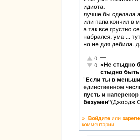
идиота.
лучше бы сделала а
или папа кончил в м
а так все грустно с
набрался. ума ... т
но не для дебила. 
—
Отлично!
0
«Не стыдно 
Неадекватно!
0
стыдно быть 
"
Если ты в меньш
единственном числ
пусть и наперекор 
безумен"
(Джордж 
»
Войдите
или
зареги
комментарии