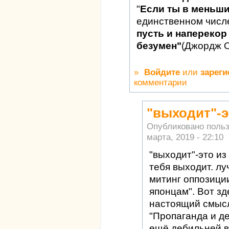
"
Если ты в меньш
единственном числ
пусть и наперекор 
безумен"
(Джордж 
»
Войдите
или
зареги
комментарии
"выходит"-э
Опубликовано поль
марта, 2019 - 22:10
"выходит"-это из
тебя выходит. л
митинг оппозиции
японцам". Вот зд
настоящий смысл
"Пропаганда и д
ещё дебильней в