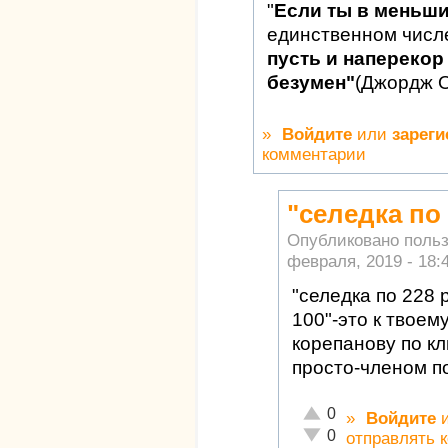
"
Если ты в меньш
единственном числ
пусть и наперекор 
безумен"
(Джордж 
»
Войдите
или
зареги
комментарии
"селедка по
Опубликовано поль
февраля, 2019 - 18:
"селедка по 228 
100"-это к твое
корепанову по кл
просто-членом по
Отлично!
0
»
Войдите
Неадекватно!
0
отправлять 