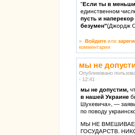
"
Если ты в меньш
единственном числ
пусть и наперекор 
безумен"
(Джордж 
»
Войдите
или
зареги
комментарии
мы не допуст
Опубликовано пользов
- 12:41
мы не допустим,
ч
в нашей Украине
б
Шухевича», — заяв
по поводу украинск
МЫ НЕ ВМЕШИВАЕ
ГОСУДАРСТВ. НИК