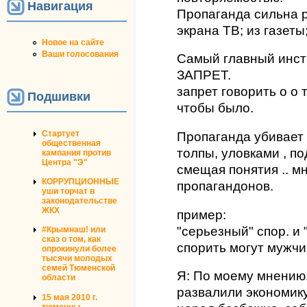
Навигация
Пропаганда сильна р
экрана ТВ; из газеты
Новое на сайте
Ваши голосования
Самый главный инст
ЗАПРЕТ.
запрет говорить о о 
Подшивки
чтобы было.
Стартует
Пропаганда убивает
общественная
толпы, уловками , п
кампания против
Центра "Э"
смещая понятия .. м
КОРРУПЦИОННЫЕ
пропагандонов.
уши торчат в
законодательстве
ЖКХ
пример:
"серьезный" спор. и 
#Крымнаш! или
сказ о том, как
спорить могут мужчи
опрокинули более
тысячи молодых
семей Тюменской
Я: По моему мнению
области
развалили экономику
15 мая 2010 г.
тюменцы