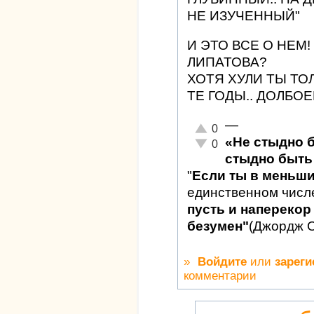
НЕ ИЗУЧЕННЫЙ"
И ЭТО ВСЕ О НЕМ
ЛИПАТОВА?
ХОТЯ ХУЛИ ТЫ ТО
ТЕ ГОДЫ.. ДОЛБО
—
Отлично!
0
«Не стыдно 
Неадекватно!
0
стыдно быть 
"
Если ты в меньш
единственном числ
пусть и наперекор 
безумен"
(Джордж 
»
Войдите
или
зареги
комментарии