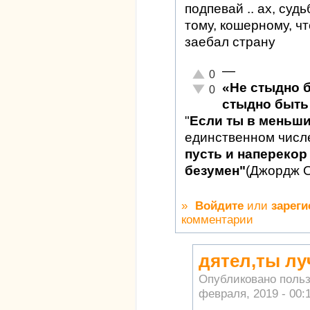
подпевай .. ах, су
тому, кошерному, чт
заебал страну
—
Отлично!
0
«Не стыдно 
Неадекватно!
0
стыдно быть 
"
Если ты в меньш
единственном числ
пусть и наперекор 
безумен"
(Джордж 
»
Войдите
или
зареги
комментарии
дятел,ты лу
Опубликовано поль
февраля, 2019 - 00: