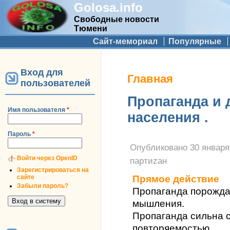
Golosa.info
Свободные новости
Тюмени
Дополнительное меню
Сайт-мемориал
Популярные
Вход для
Вы здесь
Главная
пользователей
Пропаганда и 
Имя пользователя
*
населения .
Пароль
*
Опубликовано
30 января
Войти через OpenID
партиzан
Зарегистрироваться на
сайте
Прямое действие
Забыли пароль?
Пропаганда порожд
мышления.
Пропаганда сильна с
повторяемостью.