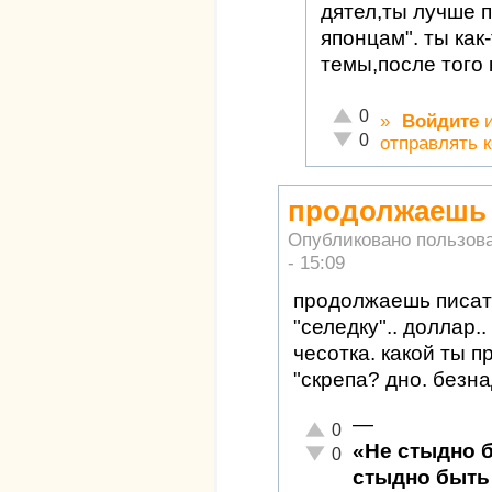
дятел,ты лучше 
японцам". ты как
темы,после того 
Отлично!
0
»
Войдите
Неадекватно!
0
отправлять 
продолжаешь п
Опубликовано пользов
- 15:09
продолжаешь писать
"селедку".. доллар..
чесотка. какой ты п
"скрепа? дно. безн
—
Отлично!
0
«Не стыдно 
Неадекватно!
0
стыдно быть 