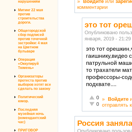
»
Войдите
или
зареги
нарушениям
комментарии
Митинг 22 мая
против
строительства
дороги.
это тот оре
Общегородской
Опубликовано поль
сбор подписей
января, 2019 - 21:29
против точечной
застройки: 4 мая
на Цветном
это тот орешкин,
бульваре
гаишнику,видео 
Операция
патрульной машин
«Оккупируй
Тюмень»
то трахатели ма
профессоры-содо
Организаторы
протеста против
подхвате....
выборов хотят все
сделать по закону
Отлично!
Политический
0
»
Войдите
юмор.
Неадекватно!
0
отправлять 
Последняя
музейная ночь
(комендантский
Россия заняла
час)
Опубликовано пользов
ПРИГОВОР