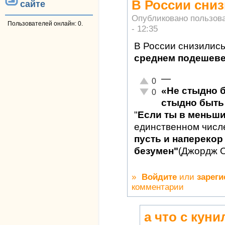
В России сни
сайте
Опубликовано пользов
Пользователей онлайн: 0.
- 12:35
В России снизились
среднем подешеве
—
Отлично!
0
«Не стыдно 
Неадекватно!
0
стыдно быть 
"
Если ты в меньш
единственном числ
пусть и наперекор 
безумен"
(Джордж 
»
Войдите
или
зареги
комментарии
а что с кун