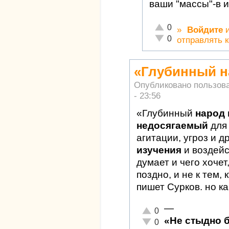
ваши "массы"-в 
Отлично!
0
»
Войдите
Неадекватно!
0
отправлять 
«Глубинный н
Опубликовано пользов
- 23:56
«Глубинный
народ 
недосягаемый
для
агитации, угроз и д
изучения
и воздейс
думает и чего хочет
поздно, и не к тем,
пишет Сурков. но ка
—
Отлично!
0
«Не стыдно 
Неадекватно!
0