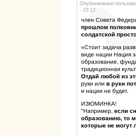
Опубликовано пользов
- 23:12
член Совета Федер
прошлом полковни
солдатской просто
«Стоит задача разв
виде нации Нация з
образование, фунд
традиционная культ
Отдай любой из эт
руки или
в руки по
и нации не будет.
ИЗЮМИНКА!
"Например,
если с
образованию, то 
которые не могут 