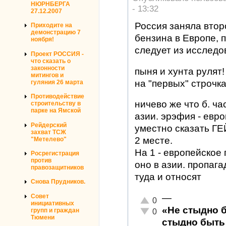
НЮРНБЕРГА
- 13:32
27.12.2007
Россия заняла втор
Приходите на
демонстрацию 7
бензина в Европе, 
ноября!
следует из исслед
Проект РОССИЯ -
что сказать о
законности
пыня и хунта рулят!
митингов и
на "первых" строчка
гуляния 26 марта
Противодействие
ничево же что б. ча
строительству в
парке на Ямской
азии. эрэфия - евро
Рейдерский
уместно сказать ГЕЙ
захват ТСЖ
2 месте.
"Метелево"
На 1 - европейское 
Росрегистрация
против
оно в азии. пропага
правозащитников
туда и относят
Снова Прудников.
Совет
—
Отлично!
0
инициативных
«Не стыдно 
Неадекватно!
групп и граждан
0
Тюмени
стыдно быть 