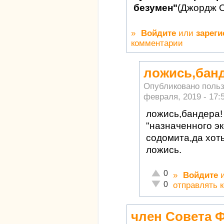
безумен"
(Джордж 
»
Войдите
или
зареги
комментарии
ложись,банд
Опубликовано поль
февраля, 2019 - 17:
ложись,бандера!
"назначенного э
содомита,да хот
ложись.
Отлично!
0
»
Войдите
Неадекватно!
0
отправлять 
член Совета 