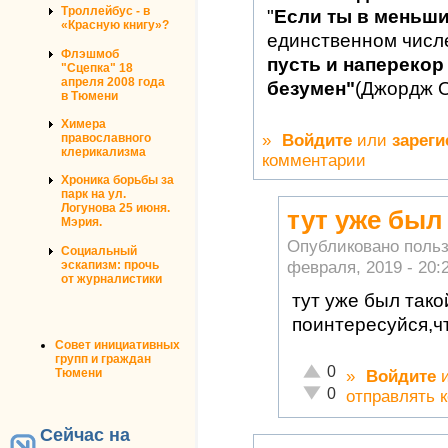
Троллейбус - в
"
Если ты в меньш
«Красную книгу»?
единственном числ
Флэшмоб
пусть и наперекор 
"Сцепка" 18
апреля 2008 года
безумен"
(Джордж 
в Тюмени
Химера
»
Войдите
или
зареги
православного
клерикализма
комментарии
Хроника борьбы за
парк на ул.
Логунова 25 июня.
тут уже был
Мэрия.
Опубликовано поль
Социальный
февраля, 2019 - 20:
эскапизм: прочь
от журналистики
тут уже был так
поинтересуйся,чт
Совет инициативных
групп и граждан
Отлично!
0
Тюмени
»
Войдите
Неадекватно!
0
отправлять 
Сейчас на