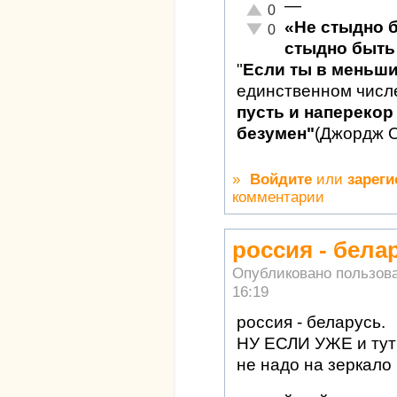
—
Отлично!
0
«Не стыдно 
Неадекватно!
0
стыдно быть 
"
Если ты в меньш
единственном числ
пусть и наперекор 
безумен"
(Джордж 
»
Войдите
или
зареги
комментарии
россия - бела
Опубликовано пользов
16:19
россия - беларусь.
НУ ЕСЛИ УЖЕ и тут 
не надо на зеркало