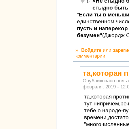
«Не стыдно 
Неадекватно!
0
стыдно быть 
"
Если ты в меньш
единственном числ
пусть и наперекор 
безумен"
(Джордж 
»
Войдите
или
зареги
комментарии
та,которая 
Опубликовано поль
февраля, 2019 - 12:
та,которая прот
тут нипричём,реч
тебе о народе-пу
времени,достато
"многочисленные