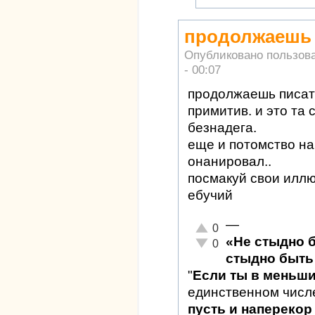
продолжаешь п
Опубликовано пользов
- 00:07
продолжаешь писать 
примитив. и это та 
безнадега.
еще и потомство на
онанировал..
посмакуй свои илл
ебучий
—
Отлично!
0
«Не стыдно 
Неадекватно!
0
стыдно быть 
"
Если ты в меньш
единственном числ
пусть и наперекор 