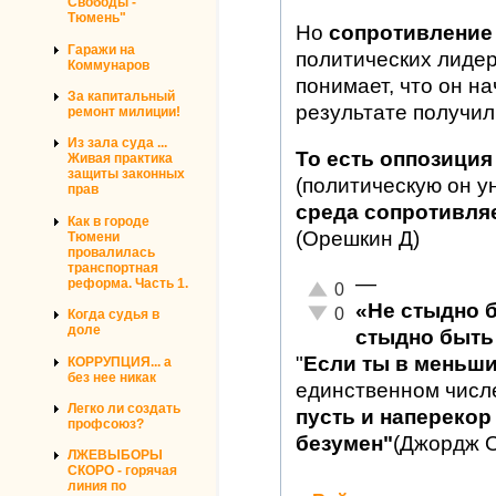
Свободы -
Тюмень"
Но
сопротивление
Гаражи на
политических лиде
Коммунаров
понимает, что он на
За капитальный
результате получил
ремонт милиции!
Из зала суда ...
То есть оппозиция
Живая практика
защиты законных
(политическую он у
прав
среда сопротивляет
Как в городе
(Орешкин Д)
Тюмени
провалилась
транспортная
—
реформа. Часть 1.
Отлично!
0
«Не стыдно 
Неадекватно!
0
Когда судья в
доле
стыдно быть 
"
Если ты в меньш
КОРРУПЦИЯ... а
без нее никак
единственном числ
Легко ли создать
пусть и наперекор 
профсоюз?
безумен"
(Джордж 
ЛЖЕВЫБОРЫ
СКОРО - горячая
линия по