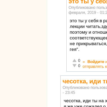
это ты у се
Опубликовано поль
февраля, 2019 - 01:
это ты у себя в
лекции читать,зд
поэтому и отнош
соответствующе
не прикрываться
гея".
Отлично!
0
»
Войдите
Неадекватно!
0
отправлять 
чесотка, иди т
Опубликовано пользов
- 23:45
чесотка, иди ты на х
я же уже сожалел о