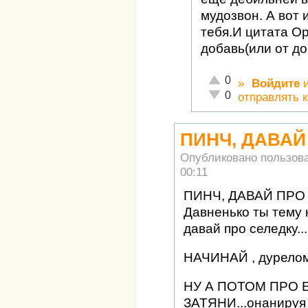
мудозвон. А вот 
тебя.И цитата Ор
добавь(или от до
Отлично!
0
»
Войдите
Неадекватно!
0
отправлять 
ПИНЧ, ДАВАЙ
Опубликовано пользов
00:11
ПИНЧ, ДАВАЙ ПРО
Давненько ты тему 
давай про селедку...
НАЧИНАЙ , дурело
НУ А ПОТОМ ПРО
ЗАТЯНИ...онанируя