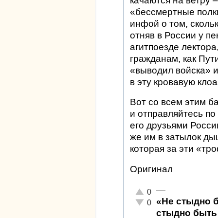
качаются на ветру 
«бессмертные полки
инфой о том, сколь
отняв в России у п
агитпоезде лектора
гражданам, как Пут
«выводил войска» и
в эту кровавую клоа
Вот со всем этим б
и отправляйтесь по
его друзьями Росси
же им в затылок ды
которая за эти «тр
Оригинал
—
Отлично!
0
«Не стыдно 
Неадекватно!
0
стыдно быть 