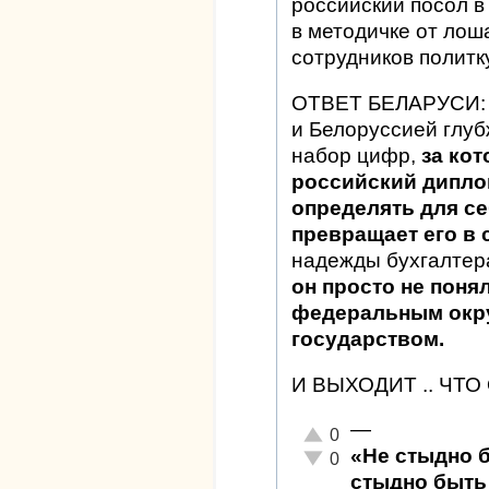
российский посол в 
в методичке от лош
сотрудников политк
ОТВЕТ БЕЛАРУСИ: "
и Белоруссией глу
набор цифр,
за ко
российский дипло
определять для се
превращает его в
надежды бухгалтера
он просто не поня
федеральным окр
государством.
И ВЫХОДИТ .. ЧТ
—
Отлично!
0
«Не стыдно 
Неадекватно!
0
стыдно быть 