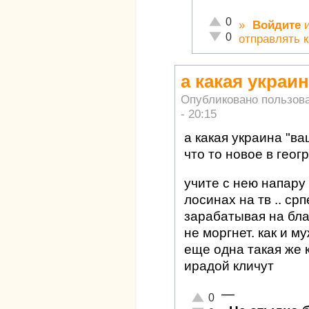
Отлично!
0
»
Войдите
Неадекватно!
0
отправлять 
а какая украин
Опубликовано пользов
- 20:15
а какая украина "ва
что то новое в геог
учите с нею напару 
лосинах на тв .. ср
зарабатывая на бла-
не моргнет. как и м
еще одна такая же к
ирадой кличут
—
Отлично!
0