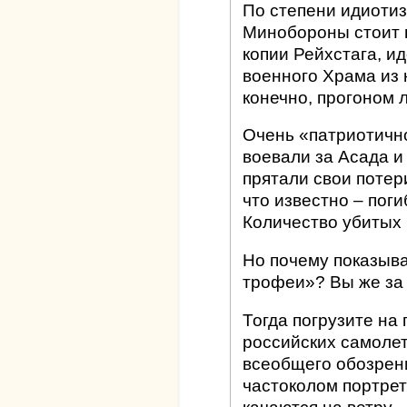
По степени идиотиз
Минобороны стоит 
копии Рейхстага, и
военного Храма из 
конечно, прогоном 
Очень «патриотично
воевали за Асада и
прятали свои потери
что известно – пог
Количество убитых
Но почему показыва
трофеи»? Вы же за 
Тогда погрузите на
российских самолет
всеобщего обозрен
частоколом портре