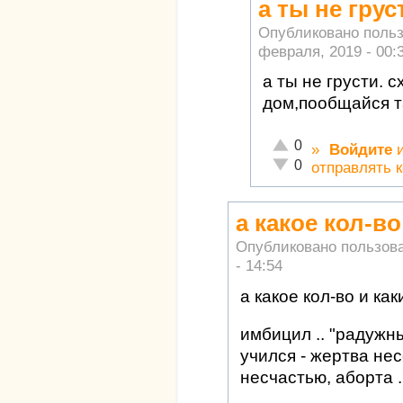
а ты не грус
Опубликовано поль
февраля, 2019 - 00:
а ты не грусти. 
дом,пообщайся т
Отлично!
0
»
Войдите
Неадекватно!
0
отправлять 
а какое кол-во
Опубликовано пользов
- 14:54
а какое кол-во и как
имбицил .. "радужны
учился - жертва нес
несчастью, аборта .