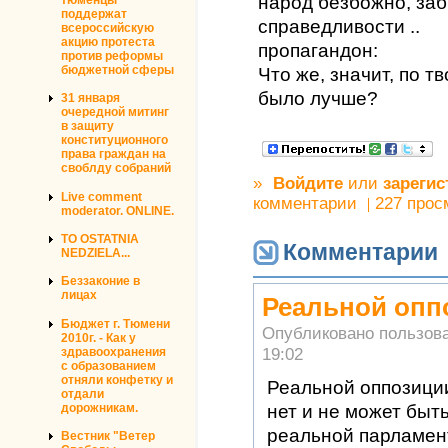
народ безбожно, за
поддержат
справедливости ..
всероссийскую
акцию протеста
пропагандон:
против реформы
бюджетной сферы
Что же, значит, по 
было лучше?
31 января
очередной митинг
в защиту
конституционного
права граждан на
своблду собраний
»
Войдите
или
зарегис
Live comment
комментарии
227 прос
moderator. ONLINE.
TO OSTATNIA
Комментарии
NEDZIELA...
Беззаконие в
лицах
Реальной опп
Бюджет г. Тюмени
Опубликовано пользов
2010г. - Как у
19:02
здравоохранения
с образованием
отняли конфетку и
Реальной оппозиции
отдали
дорожникам.
нет и не может быть
реальной парламен
Вестник "Ветер