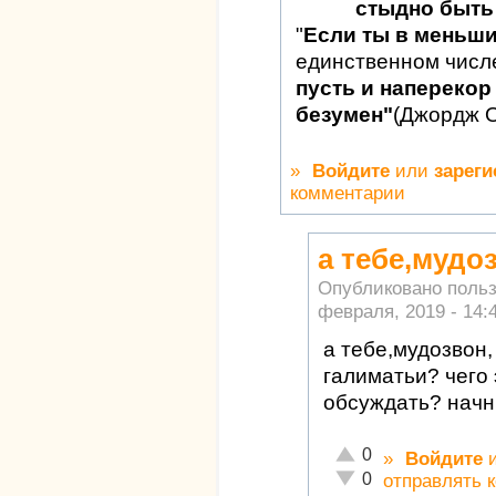
стыдно быть 
"
Если ты в меньш
единственном числ
пусть и наперекор 
безумен"
(Джордж 
»
Войдите
или
зареги
комментарии
а тебе,мудоз
Опубликовано поль
февраля, 2019 - 14:
а тебе,мудозвон,
галиматьи? чего 
обсуждать? начни
Отлично!
0
»
Войдите
Неадекватно!
0
отправлять 