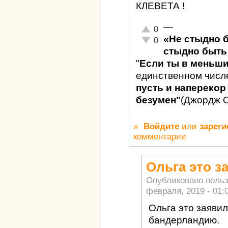
КЛЕВЕТА !
—
Отлично!
0
«Не стыдно 
Неадекватно!
0
стыдно быть 
"
Если ты в меньш
единственном числ
пусть и наперекор 
безумен"
(Джордж 
»
Войдите
или
зареги
комментарии
Ольга это з
Опубликовано поль
февраля, 2019 - 01:
Ольга это заявил
бандерландию.