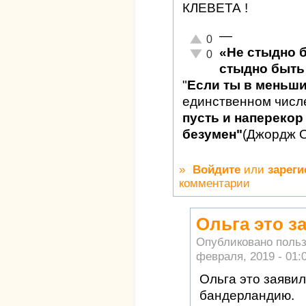
КЛЕВЕТА !
—
Отлично!
0
«Не стыдно 
Неадекватно!
0
стыдно быть 
"
Если ты в меньш
единственном числ
пусть и наперекор 
безумен"
(Джордж 
»
Войдите
или
зареги
комментарии
Ольга это з
Опубликовано поль
февраля, 2019 - 01:
Ольга это заявил
бандерландию.