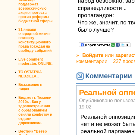
народ безбожно, за
поддержат
справедливости ..
всероссийскую
акцию протеста
пропагандон:
против реформы
бюджетной сферы
Что же, значит, по 
было лучше?
31 января
очередной митинг
в защиту
конституционного
права граждан на
своблду собраний
»
Войдите
или
зарегис
Live comment
комментарии
227 прос
moderator. ONLINE.
TO OSTATNIA
Комментарии
NEDZIELA...
Беззаконие в
лицах
Реальной опп
Бюджет г. Тюмени
Опубликовано пользов
2010г. - Как у
19:02
здравоохранения
с образованием
отняли конфетку и
Реальной оппозиции
отдали
дорожникам.
нет и не может быть
реальной парламен
Вестник "Ветер