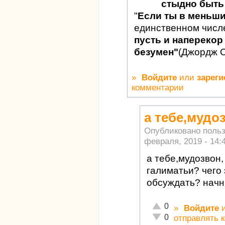
стыдно быть 
"
Если ты в меньш
единственном числ
пусть и наперекор 
безумен"
(Джордж 
»
Войдите
или
зареги
комментарии
а тебе,мудоз
Опубликовано поль
февраля, 2019 - 14:
а тебе,мудозвон,
галиматьи? чего 
обсуждать? начни
Отлично!
0
»
Войдите
Неадекватно!
0
отправлять 