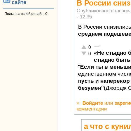
В России сни
сайте
Опубликовано пользов
Пользователей онлайн: 0.
- 12:35
В России снизились
среднем подешеве
—
Отлично!
0
«Не стыдно 
Неадекватно!
0
стыдно быть 
"
Если ты в меньш
единственном числ
пусть и наперекор 
безумен"
(Джордж 
»
Войдите
или
зареги
комментарии
а что с кун