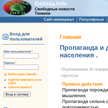
Golosa.info
Свободные новости
Тюмени
Дополнительное меню
Сайт-мемориал
Популярные
Вход для
Вы здесь
Главная
пользователей
Пропаганда и 
Имя пользователя
*
населения .
Пароль
*
Опубликовано
30 января
Войти через OpenID
партиzан
Зарегистрироваться на
сайте
Прямое действие
Забыли пароль?
Пропаганда порожд
мышления.
Пропаганда сильна с
повторяемостью.