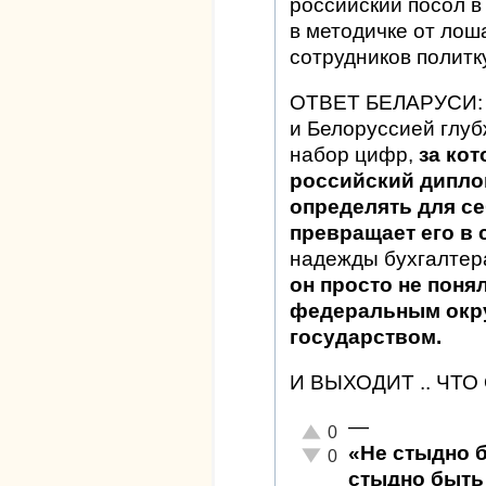
российский посол в 
в методичке от лош
сотрудников политк
ОТВЕТ БЕЛАРУСИ: "
и Белоруссией глу
набор цифр,
за ко
российский дипло
определять для се
превращает его в
надежды бухгалтера
он просто не поня
федеральным окр
государством.
И ВЫХОДИТ .. ЧТ
—
Отлично!
0
«Не стыдно 
Неадекватно!
0
стыдно быть 