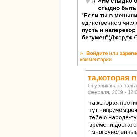
«Не стыдно 
Неадекватно!
0
стыдно быть 
"
Если ты в меньш
единственном числ
пусть и наперекор 
безумен"
(Джордж 
»
Войдите
или
зареги
комментарии
та,которая 
Опубликовано поль
февраля, 2019 - 12:
та,которая прот
тут нипричём,реч
тебе о народе-пу
времени,достато
"многочисленные