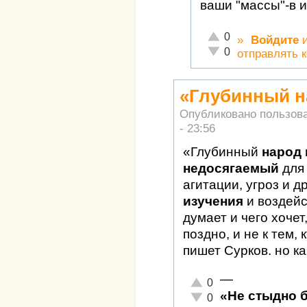
ваши "массы"-в 
Отлично!
0
»
Войдите
Неадекватно!
0
отправлять 
«Глубинный н
Опубликовано пользов
- 23:56
«Глубинный
народ 
недосягаемый
для
агитации, угроз и д
изучения
и воздейс
думает и чего хочет
поздно, и не к тем,
пишет Сурков. но ка
—
Отлично!
0
«Не стыдно 
Неадекватно!
0