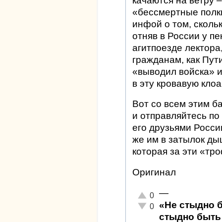
качаются на ветру 
«бессмертные полки
инфой о том, сколь
отняв в России у п
агитпоезде лектора
гражданам, как Пут
«выводил войска» и
в эту кровавую клоа
Вот со всем этим б
и отправляйтесь по
его друзьями Росси
же им в затылок ды
которая за эти «тр
Оригинал
—
Отлично!
0
«Не стыдно 
Неадекватно!
0
стыдно быть 