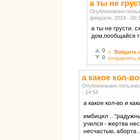
а ты не грус
Опубликовано поль
февраля, 2019 - 00:
а ты не грусти. 
дом,пообщайся т
Отлично!
0
»
Войдите
Неадекватно!
0
отправлять 
а какое кол-во
Опубликовано пользов
- 14:54
а какое кол-во и как
имбицил .. "радужны
учился - жертва нес
несчастью, аборта .