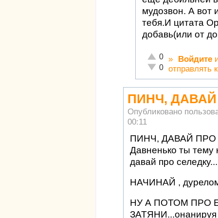
мудозвон. А вот 
тебя.И цитата Ор
добавь(или от до
Отлично!
0
»
Войдите
Неадекватно!
0
отправлять 
ПИНЧ, ДАВАЙ
Опубликовано пользов
00:11
ПИНЧ, ДАВАЙ ПРО
Давненько ты тему 
давай про селедку...
НАЧИНАЙ , дурело
НУ А ПОТОМ ПРО
ЗАТЯНИ...онанируя