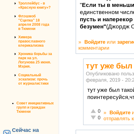
Троллейбус - в
"
Если ты в меньш
«Красную книгу»?
единственном числ
Флэшмоб
пусть и наперекор 
"Сцепка" 18
апреля 2008 года
безумен"
(Джордж 
в Тюмени
Химера
»
Войдите
или
зареги
православного
клерикализма
комментарии
Хроника борьбы за
парк на ул.
Логунова 25 июня.
тут уже был
Мэрия.
Опубликовано поль
Социальный
февраля, 2019 - 20:
эскапизм: прочь
от журналистики
тут уже был так
поинтересуйся,чт
Совет инициативных
групп и граждан
Отлично!
0
Тюмени
»
Войдите
Неадекватно!
0
отправлять 
Сейчас на