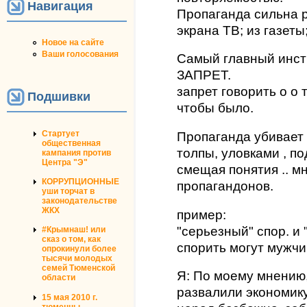
Навигация
Пропаганда сильна р
экрана ТВ; из газеты
Новое на сайте
Ваши голосования
Самый главный инст
ЗАПРЕТ.
запрет говорить о о 
Подшивки
чтобы было.
Стартует
Пропаганда убивает
общественная
толпы, уловками , п
кампания против
Центра "Э"
смещая понятия .. м
КОРРУПЦИОННЫЕ
пропагандонов.
уши торчат в
законодательстве
ЖКХ
пример:
"серьезный" спор. и 
#Крымнаш! или
сказ о том, как
спорить могут мужчи
опрокинули более
тысячи молодых
семей Тюменской
Я: По моему мнению
области
развалили экономику
15 мая 2010 г.
тюменцы