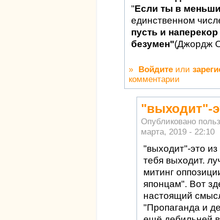
"
Если ты в меньш
единственном числ
пусть и наперекор 
безумен"
(Джордж 
»
Войдите
или
зареги
комментарии
"выходит"-э
Опубликовано поль
марта, 2019 - 22:10
"выходит"-это из
тебя выходит. л
митинг оппозиции
японцам". Вот зд
настоящий смысл
"Пропаганда и д
ещё дебильней в