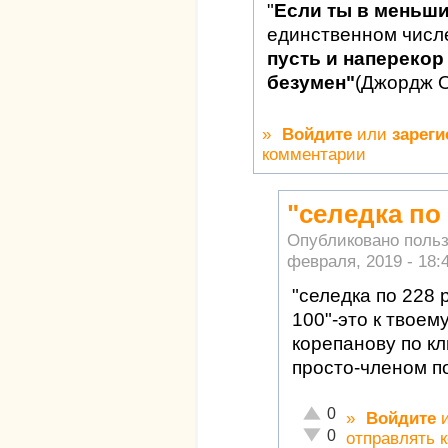
"
Если ты в меньш
единственном числ
пусть и наперекор 
безумен"
(Джордж 
»
Войдите
или
зареги
комментарии
"селедка по
Опубликовано поль
февраля, 2019 - 18:
"селедка по 228 
100"-это к твое
корепанову по кл
просто-членом по
Отлично!
0
»
Войдите
Неадекватно!
0
отправлять 