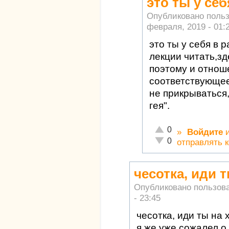
это ты у се
Опубликовано поль
февраля, 2019 - 01:
это ты у себя в
лекции читать,зд
поэтому и отнош
соответствующе
не прикрываться
гея".
Отлично!
0
»
Войдите
Неадекватно!
0
отправлять 
чесотка, иди т
Опубликовано пользов
- 23:45
чесотка, иди ты на х
я же уже сожалел о