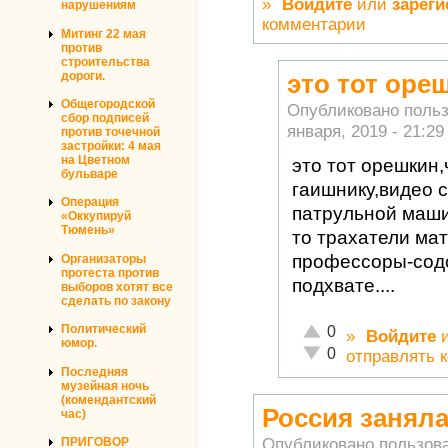
»
Войдите
или
зареги
нарушениям
комментарии
Митинг 22 мая
против
строительства
дороги.
это тот оре
Общегородской
Опубликовано поль
сбор подписей
января, 2019 - 21:29
против точечной
застройки: 4 мая
на Цветном
это тот орешкин,
бульваре
гаишнику,видео 
Операция
патрульной машин
«Оккупируй
Тюмень»
то трахатели ма
профессоры-содо
Организаторы
протеста против
подхвате....
выборов хотят все
сделать по закону
Отлично!
Политический
0
»
Войдите
юмор.
Неадекватно!
0
отправлять 
Последняя
музейная ночь
(комендантский
Россия заняла
час)
Опубликовано пользов
ПРИГОВОР