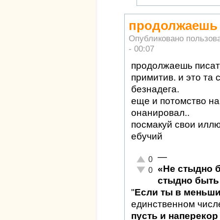
продолжаешь п
Опубликовано пользов
- 00:07
продолжаешь писать 
примитив. и это та 
безнадега.
еще и потомство на
онанировал..
посмакуй свои илл
ебучий
—
Отлично!
0
«Не стыдно 
Неадекватно!
0
стыдно быть 
"
Если ты в меньш
единственном числ
пусть и наперекор 