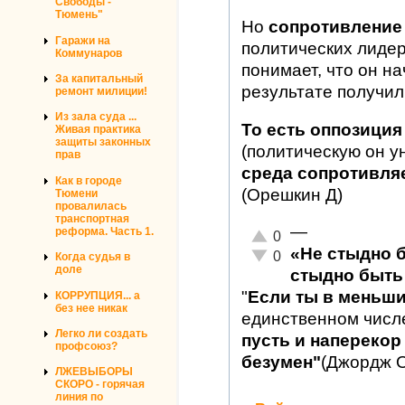
Свободы -
Тюмень"
Но
сопротивление
Гаражи на
политических лиде
Коммунаров
понимает, что он на
За капитальный
результате получил
ремонт милиции!
Из зала суда ...
То есть оппозиция
Живая практика
защиты законных
(политическую он у
прав
среда сопротивляет
Как в городе
(Орешкин Д)
Тюмени
провалилась
транспортная
—
реформа. Часть 1.
Отлично!
0
«Не стыдно 
Неадекватно!
0
Когда судья в
доле
стыдно быть 
"
Если ты в меньш
КОРРУПЦИЯ... а
без нее никак
единственном числ
Легко ли создать
пусть и наперекор 
профсоюз?
безумен"
(Джордж 
ЛЖЕВЫБОРЫ
СКОРО - горячая
линия по