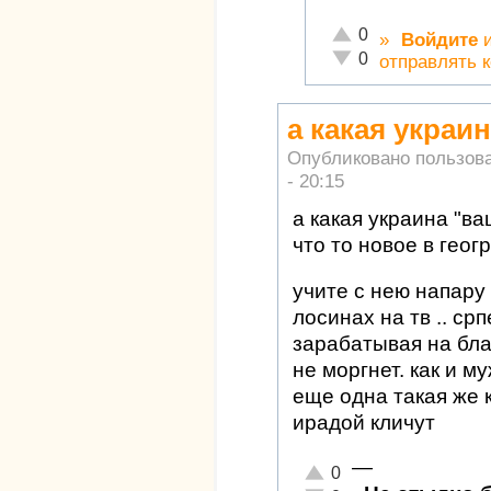
Отлично!
0
»
Войдите
Неадекватно!
0
отправлять 
а какая украин
Опубликовано пользов
- 20:15
а какая украина "ва
что то новое в геог
учите с нею напару 
лосинах на тв .. ср
зарабатывая на бла-
не моргнет. как и м
еще одна такая же к
ирадой кличут
—
Отлично!
0