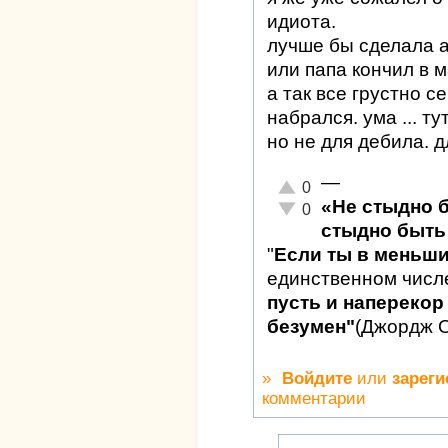
идиота.
лучше бы сделала а
или папа кончил в м
а так все грустно с
набрался. ума ... т
но не для дебила. 
—
Отлично!
0
«Не стыдно 
Неадекватно!
0
стыдно быть 
"
Если ты в меньш
единственном числ
пусть и наперекор 
безумен"
(Джордж 
»
Войдите
или
зареги
комментарии