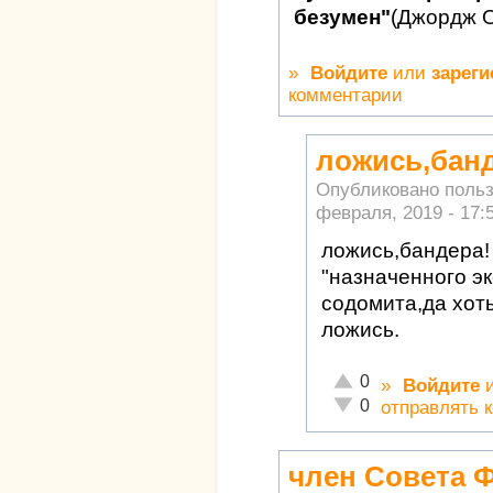
безумен"
(Джордж 
»
Войдите
или
зареги
комментарии
ложись,банд
Опубликовано поль
февраля, 2019 - 17:
ложись,бандера!
"назначенного э
содомита,да хот
ложись.
Отлично!
0
»
Войдите
Неадекватно!
0
отправлять 
член Совета 