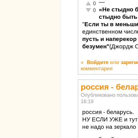
—
Отлично!
0
«Не стыдно 
Неадекватно!
0
стыдно быть 
"
Если ты в меньш
единственном числ
пусть и наперекор 
безумен"
(Джордж 
»
Войдите
или
зареги
комментарии
россия - бела
Опубликовано пользов
16:19
россия - беларусь.
НУ ЕСЛИ УЖЕ и тут 
не надо на зеркало