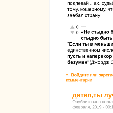
подпевай .. ах, су
тому, кошерному, чт
заебал страну
—
Отлично!
0
«Не стыдно 
Неадекватно!
0
стыдно быть 
"
Если ты в меньш
единственном числ
пусть и наперекор 
безумен"
(Джордж 
»
Войдите
или
зареги
комментарии
дятел,ты лу
Опубликовано поль
февраля, 2019 - 00: