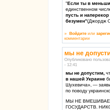
"
Если ты в меньш
единственном числ
пусть и наперекор 
безумен"
(Джордж 
»
Войдите
или
зареги
комментарии
мы не допуст
Опубликовано пользов
- 12:41
мы не допустим,
ч
в нашей Украине
б
Шухевича», — заяв
по поводу украинск
МЫ НЕ ВМЕШИВАЕ
ГОСУДАРСТВ. НИК