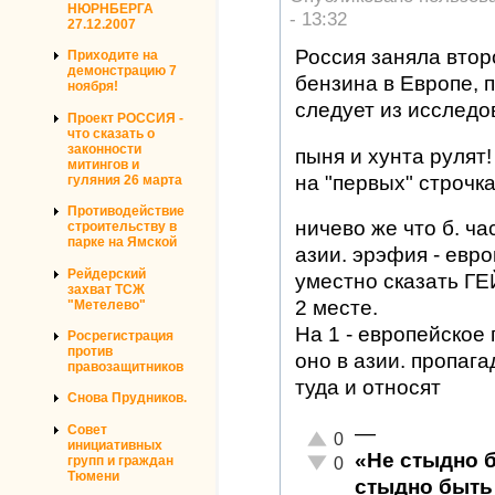
НЮРНБЕРГА
- 13:32
27.12.2007
Россия заняла втор
Приходите на
демонстрацию 7
бензина в Европе, 
ноября!
следует из исслед
Проект РОССИЯ -
что сказать о
законности
пыня и хунта рулят!
митингов и
на "первых" строчка
гуляния 26 марта
Противодействие
ничево же что б. ча
строительству в
парке на Ямской
азии. эрэфия - евро
Рейдерский
уместно сказать ГЕЙ
захват ТСЖ
2 месте.
"Метелево"
На 1 - европейское 
Росрегистрация
против
оно в азии. пропага
правозащитников
туда и относят
Снова Прудников.
Совет
—
Отлично!
0
инициативных
«Не стыдно 
Неадекватно!
групп и граждан
0
Тюмени
стыдно быть 