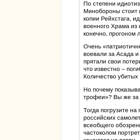
По степени идиотиз
Минобороны стоит 
копии Рейхстага, и
военного Храма из 
конечно, прогоном 
Очень «патриотично
воевали за Асада и
прятали свои потери
что известно – пог
Количество убитых
Но почему показыва
трофеи»? Вы же за 
Тогда погрузите на
российских самолет
всеобщего обозрен
частоколом портре