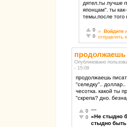
дятел,ты лучше 
японцам". ты как
темы,после того 
Отлично!
0
»
Войдите
Неадекватно!
0
отправлять 
продолжаешь п
Опубликовано пользов
- 15:09
продолжаешь писать
"селедку".. доллар..
чесотка. какой ты п
"скрепа? дно. безн
—
Отлично!
0
«Не стыдно 
Неадекватно!
0
стыдно быть 