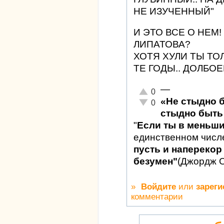
НЕ ИЗУЧЕННЫЙ"
И ЭТО ВСЕ О НЕМ
ЛИПАТОВА?
ХОТЯ ХУЛИ ТЫ ТО
ТЕ ГОДЫ.. ДОЛБО
—
Отлично!
0
«Не стыдно 
Неадекватно!
0
стыдно быть 
"
Если ты в меньш
единственном числ
пусть и наперекор 
безумен"
(Джордж 
»
Войдите
или
зареги
комментарии