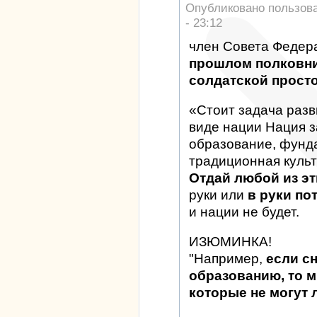
Опубликовано пользов
- 23:12
член Совета Федер
прошлом полковни
солдатской просто
«Стоит задача разв
виде нации Нация з
образование, фунд
традиционная культ
Отдай любой из эт
руки или
в руки по
и нации не будет.
ИЗЮМИНКА!
"Например,
если с
образованию, то 
которые не могут 