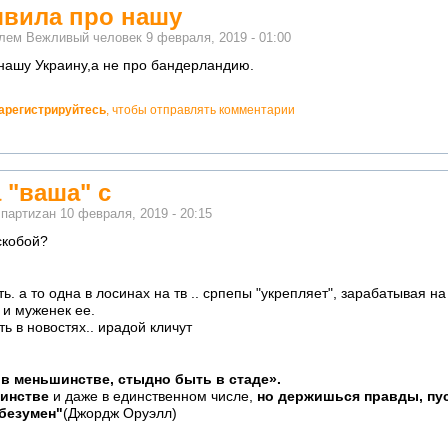
явила про нашу
елем
Вежливый человек
9 февраля, 2019 - 01:00
 нашу Украину,а не про бандерландию.
арегистрируйтесь
, чтобы отправлять комментарии
 "ваша" с
м
партиzан
10 февраля, 2019 - 20:15
скобой?
ь. а то одна в лосинах на тв .. српепы "укрепляет", зарабатывая на
к и муженек ее.
ь в новостях.. ирадой кличут
в меньшинстве, стыдно быть в стаде».
шинстве
и даже в единственном числе,
но держишься правды, пус
 безумен"
(Джордж Оруэлл)