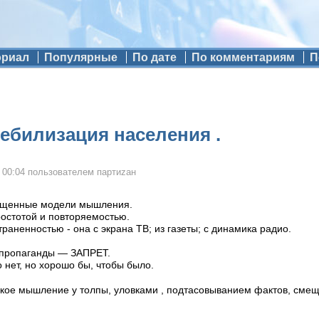
ориал
Популярные
По дате
По комментариям
П
ебилизация населения .
 00:04
пользователем
партиzан
ощенные модели мышления.
остотой и повторяемостью.
раненностью - она с экрана ТВ; из газеты; с динамика радио.
 пропаганды — ЗАПРЕТ.
о нет, но хорошо бы, чтобы было.
кое мышление у толпы, уловками , подтасовыванием фактов, смеща