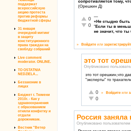
сопротивляется тому, что
поддержат
(Орешкин Д)
всероссийскую
акцию протеста
—
против реформы
Отлично!
0
бюджетной сферы
«Не стыдно быть 
Неадекватно!
0
"
Если ты в мень
31 января
не значит, что ты
очередной митинг
в защиту
конституционного
»
Войдите
или
зарегистрируй
права граждан на
своблду собраний
Live comment
это тот ореш
moderator. ONLINE.
Опубликовано пользоват
TO OSTATNIA
NEDZIELA...
это тот орешкин,что да
"эксперты" то трахател
Беззаконие в
лицах
Отлично!
0
»
Войдите
или
з
Бюджет г. Тюмени
Неадекватно!
0
2010г. - Как у
здравоохранения
с образованием
отняли конфетку и
Россия заняла 
отдали
дорожникам.
Опубликовано пользователе
Вестник "Ветер