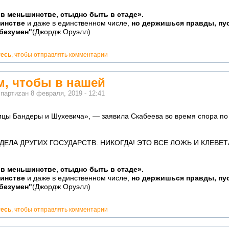
в меньшинстве, стыдно быть в стаде».
шинстве
и даже в единственном числе,
но держишься правды, пус
 безумен"
(Джордж Оруэлл)
тесь
, чтобы отправлять комментарии
м, чтобы в нашей
м
партиzан
8 февраля, 2019 - 12:41
ицы Бандеры и Шухевича», — заявила Скабеева во время спора по
ЕЛА ДРУГИХ ГОСУДАРСТВ. НИКОГДА! ЭТО ВСЕ ЛОЖЬ И КЛЕВЕТА
в меньшинстве, стыдно быть в стаде».
шинстве
и даже в единственном числе,
но держишься правды, пус
 безумен"
(Джордж Оруэлл)
тесь
, чтобы отправлять комментарии