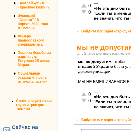
—
Троллейбус - в
Отлично!
0
«Красную книгу»?
«Не стыдно быть 
Неадекватно!
0
"
Если ты в мень
Флэшмоб
не значит, что ты
"Сцепка" 18
апреля 2008 года
в Тюмени
»
Войдите
или
зарегистрируй
Химера
православного
клерикализма
мы не допусти
Хроника борьбы за
Опубликовано пользователе
парк на ул.
Логунова 25 июня.
мы не допустим,
чтобы
Мэрия.
в нашей Украине
были ул
декоммунизации.
Социальный
эскапизм: прочь
от журналистики
МЫ НЕ ВМЕШИВАЕМСЯ В Д
—
Отлично!
0
«Не стыдно быть 
Неадекватно!
0
Совет инициативных
"
Если ты в мень
групп и граждан
не значит, что ты
Тюмени
»
Войдите
или
зарегистрируй
Сейчас на