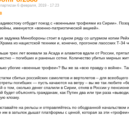
м
партиzан
6 февраля, 2019 - 17:23
8
ладивостоку отбудет поезд с «военными трофеями из Сирии». Позо
ойны, именуется «военно-патриотической акцией».
я задумка Минобороны стоит в одном ряду со штурмом копии Рейхс
 Храма из нацистской техники и, конечно, прогоном лаосских Т-34 
ьше трех лет воевали за Асада и алавитов вдали от России, прятал
известно – погибших и раненых сотни. Количество убитых мирных жи
ько убогие «военные трофеи»? Вы же за «всю правду о войне». Та
остатки сбитых российских самолетов и вертолетов – для всеобщего
треты погибших — пусть качаются на ветру – вы же так любите «б
й о том, сколько денег спалили в Сирии, отняв в России у пенсион
ый будет объяснять гражданам, как Путин два или три раза «выводи
вую клоаку.
вставайте на рельсы и отправляйтесь по ободранной начальством и
е им в затылок дышат платформы с ценой, которая за эти «трофеи