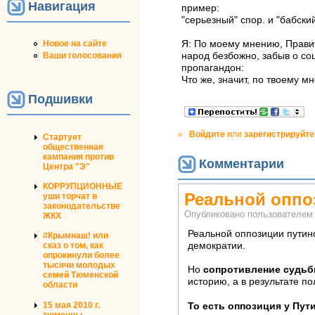
Навигация
пример:
"серьезный" спор. и "бабски
Новое на сайте
Я: По моему мнению, Правит
Ваши голосования
народ безбожно, забыв о со
пропагандон:
Что же, значит, по твоему 
Подшивки
»
Войдите
или
зарегистрируйте
Стартует
общественная
кампания против
Комментарии
Центра "Э"
КОРРУПЦИОННЫЕ
Реальной оппо
уши торчат в
законодательстве
Опубликовано пользователе
ЖКХ
Реальной оппозиции путинс
#Крымнаш! или
демократии.
сказ о том, как
опрокинули более
тысячи молодых
Но
сопротивление судь
семей Тюменской
историю, а в результате п
области
15 мая 2010 г.
То есть оппозиция у Пут
тюменцы