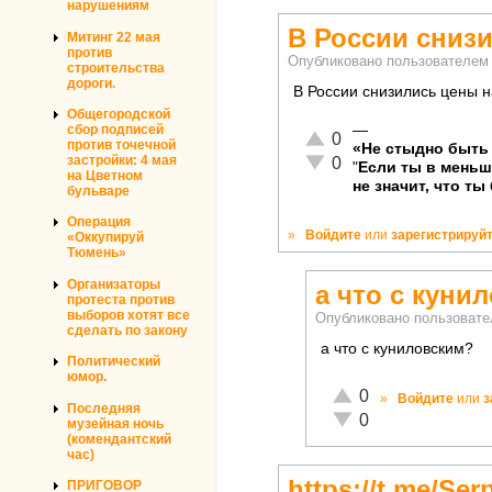
нарушениям
В России сниз
Митинг 22 мая
против
Опубликовано пользователе
строительства
дороги.
В России снизились цены н
Общегородской
—
сбор подписей
Отлично!
0
против точечной
«Не стыдно быть 
Неадекватно!
застройки: 4 мая
0
"
Если ты в мень
на Цветном
не значит, что ты
бульваре
Операция
»
Войдите
или
зарегистрируй
«Оккупируй
Тюмень»
Организаторы
а что с куни
протеста против
выборов хотят все
Опубликовано пользоват
сделать по закону
а что с куниловским?
Политический
юмор.
Отлично!
0
»
Войдите
или
з
Последняя
Неадекватно!
0
музейная ночь
(комендантский
час)
https://t.me/Se
ПРИГОВОР