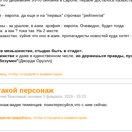
о по дешевизне 95-го бензина в Европе, первое досталось Казахста
и».
 - европа. да еще и на "первых" строчках "рейтингов"
аны - за уралом, в азии. эрэфия - европа. Очевидно, будет тогда
 а как ? тока так. На 2 месте.
казахстан. хуйня что оно в азии. пропагадисты новостей куда хотят -
в меньшинстве, стыдно быть в стаде».
шинстве
и даже в единственном числе,
но держишься правды, пус
 безумен"
(Джордж Оруэлл)
тесь
, чтобы отправлять комментарии
такой персонаж
елем
Вежливый человек
5 февраля, 2019 - 20:23
онаж-вадик тюменцев. поинтересуйся,что с ним сейчас.
арегистрируйтесь
, чтобы отправлять комментарии