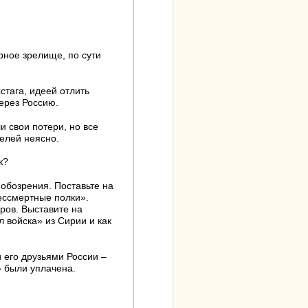
рное зрелище, по сути
тага, идеей отлить
через Россию.
и свои потери, но все
телей неясно.
к?
 обозрения. Поставьте на
ессмертные полки».
еров. Выставите на
л войска» из Сирии и как
 его друзьями России –
» были уплачена.