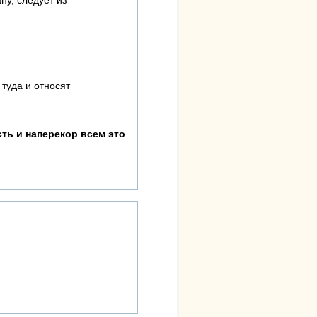
ну, следует из
 туда и относят
ть и наперекор всем это