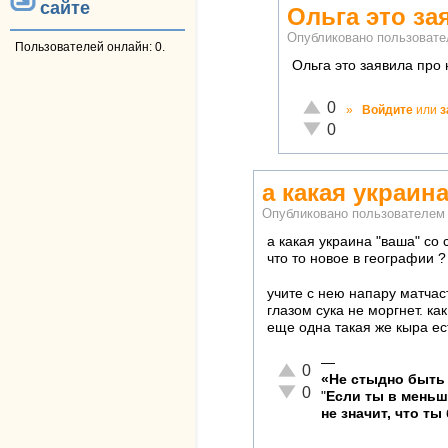
сайте
Ольга это за
Опубликовано пользоват
Пользователей онлайн: 0.
Ольга это заявила про
Отлично!
0
»
Войдите
или
з
Неадекватно!
0
а какая украина
Опубликовано пользователе
а какая украина "ваша" со 
что то новое в географии ?
учите с нею напару матчаст
глазом сука не моргнет. ка
еще одна такая же кыра ест
—
Отлично!
0
«Не стыдно быть 
Неадекватно!
0
"
Если ты в мень
не значит, что ты