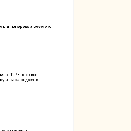
ть и наперекор всем это
ине. Тю! что-то все
у и ты на подхвате....