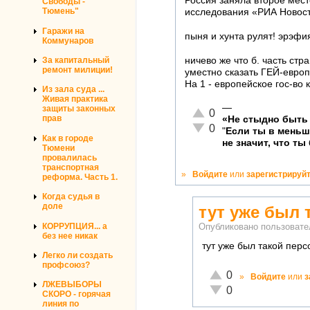
Россия заняла второе мест
Свободы -
Тюмень"
исследования «РИА Новост
Гаражи на
пыня и хунта рулят! эрэфия
Коммунаров
ничево же что б. часть стр
За капитальный
ремонт милиции!
уместно сказать ГЕЙ-европа.
На 1 - европейское гос-во 
Из зала суда ...
Живая практика
—
защиты законных
Отлично!
0
прав
«Не стыдно быть 
Неадекватно!
0
"
Если ты в мень
Как в городе
не значит, что ты
Тюмени
провалилась
транспортная
»
Войдите
или
зарегистрируй
реформа. Часть 1.
Когда судья в
доле
тут уже был 
КОРРУПЦИЯ... а
Опубликовано пользоват
без нее никак
тут уже был такой перс
Легко ли создать
профсоюз?
Отлично!
0
»
Войдите
или
з
ЛЖЕВЫБОРЫ
Неадекватно!
0
СКОРО - горячая
линия по