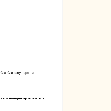
 бла-бла-шоу.. врет и
ть и наперекор всем это