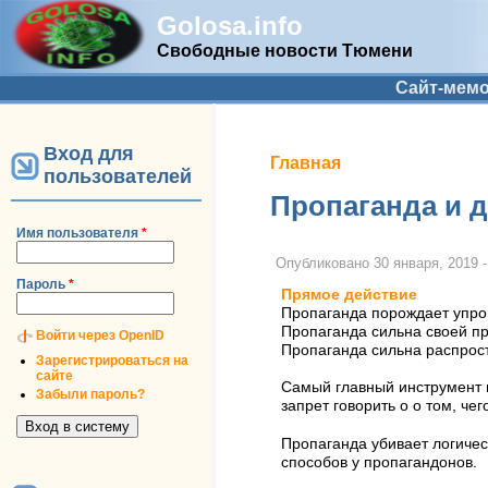
Golosa.info
Свободные новости Тюмени
Дополнительное меню
Сайт-мем
Вход для
Вы здесь
Главная
пользователей
Пропаганда и д
Имя пользователя
*
Опубликовано
30 января, 2019 -
Пароль
*
Прямое действие
Пропаганда порождает упр
Пропаганда сильна своей пр
Войти через OpenID
Пропаганда сильна распрост
Зарегистрироваться на
сайте
Самый главный инструмент
Забыли пароль?
запрет говорить о о том, чег
Пропаганда убивает логичес
способов у пропагандонов.