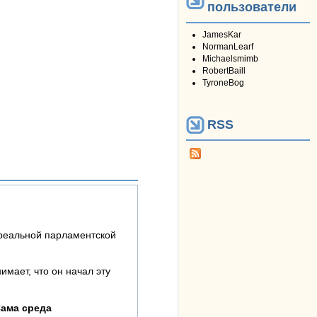
пользователи
JamesKar
NormanLearf
Michaelsmimb
RobertBaill
TyroneBog
RSS
т реальной парламентской
имает, что он начал эту
ама среда