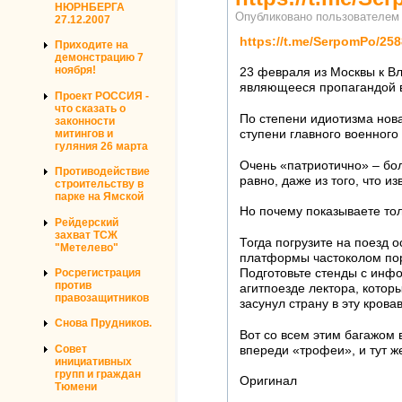
НЮРНБЕРГА
Опубликовано пользователе
27.12.2007
https://t.me/SerpomPo/258
Приходите на
демонстрацию 7
ноября!
23 февраля из Москвы к В
являющееся пропагандой в
Проект РОССИЯ -
что сказать о
По степени идиотизма нова
законности
митингов и
ступени главного военного
гуляния 26 марта
Очень «патриотично» – бол
Противодействие
равно, даже из того, что 
строительству в
парке на Ямской
Но почему показываете тол
Рейдерский
захват ТСЖ
Тогда погрузите на поезд 
"Метелево"
платформы частоколом пор
Подготовьте стенды с инфо
Росрегистрация
против
агитпоезде лектора, котор
правозащитников
засунул страну в эту крова
Снова Прудников.
Вот со всем этим багажом 
Совет
впереди «трофеи», и тут ж
инициативных
групп и граждан
Оригинал
Тюмени