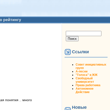
о рейтингу
Форма поиска
Поиск
Ссылки
Совет инициативных
групп
А-песни
"Голоса" в ЖЖ
Свободный
университет
Права работника
Автономное
Действие
я понятия .. много
Новые