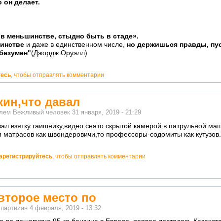
 он делает.
в меньшинстве, стыдно быть в стаде».
шинстве
и даже в единственном числе,
но держишься правды, пус
 безумен"
(Джордж Оруэлл)
тесь
, чтобы отправлять комментарии
кин,что давал
елем
Вежливый человек
31 января, 2019 - 21:29
вал взятку гаишнику,видео снято скрытой камерой в патрульной маш
и матрасов как швондеровичи,то профессоры-содомиты как кутузов.н
арегистрируйтесь
, чтобы отправлять комментарии
второе место по
м
партиzан
4 февраля, 2019 - 13:32