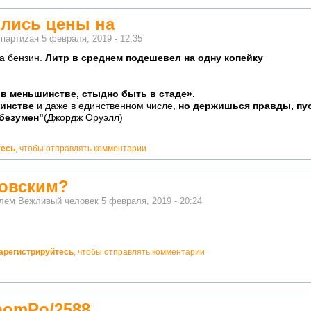
ились цены на
м
партиzан
5 февраля, 2019 - 12:35
а бензин.
Литр в среднем подешевел на одну копейку
в меньшинстве, стыдно быть в стаде».
шинстве
и даже в единственном числе,
но держишься правды, пус
 безумен"
(Джордж Оруэлл)
тесь
, чтобы отправлять комментарии
ловским?
елем
Вежливый человек
5 февраля, 2019 - 20:24
арегистрируйтесь
, чтобы отправлять комментарии
rpomPo/2588