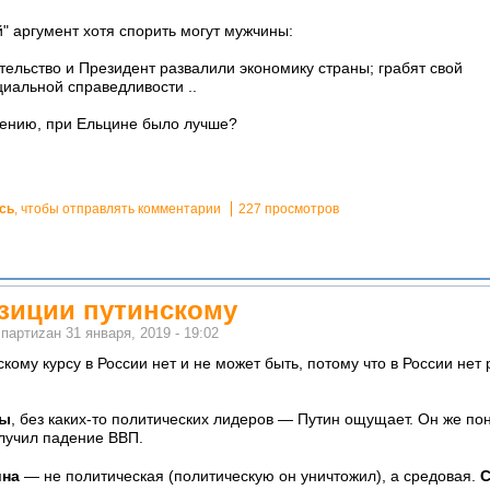
й" аргумент хотя спорить могут мужчины:
ельство и Президент развалили экономику страны; грабят свой
циальной справедливости ..
мнению, при Ельцине было лучше?
сь
, чтобы отправлять комментарии
227 просмотров
зиции путинскому
м
партиzан
31 января, 2019 - 19:02
кому курсу в России нет и не может быть, потому что в России не
бы
, без каких-то политических лидеров — Путин ощущает. Он же пон
олучил падение ВВП.
ина
— не политическая (политическую он уничтожил), а средовая.
С