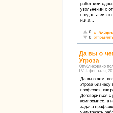
работники одно
увольнении с от
предоставляются
и,и,и...
Отлично!
0
»
Войдит
Неадекватно!
отправлят
0
Да вы о че
Угроза
Опубликовано по
I.V.
4 февраля, 201
Да вы о чем, во
Угроза бизнесу 
профсоюз, как р
Договориться с 
компромисс, а н
задача профсою
уничтожать рабо