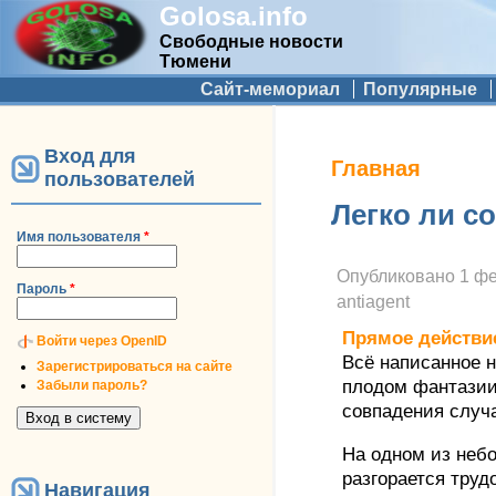
Golosa.info
Свободные новости
Тюмени
Дополнительное меню
Сайт-мемориал
Популярные
Вход для
Вы здесь
Главная
пользователей
Легко ли с
Имя пользователя
*
Опубликовано
1 фе
Пароль
*
antiagent
Прямое действи
Войти через OpenID
Всё написанное н
Зарегистрироваться на сайте
плодом фантазии
Забыли пароль?
совпадения случ
На одном из неб
разгорается труд
Навигация