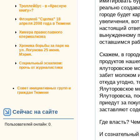
имитировать бу
Троллейбус - в «Красную
реально создава
книгу»?
городе будет ка
Флэшмоб "Сцепка" 18
увеличения, вот
апреля 2008 года в Тюмени
настоящий отве
Химера православного
вынужденному п
клерикализма
оставшимся раб
Хроника борьбы за парк на
ул. Логунова 25 июня.
Скажем, в горо
Мэрия.
продуктов нашег
Социальный эскапизм:
ялуторовское м
прочь от журналистики
забит молоком и
откуда угодно, 
Ялуторовское мо
Совет инициативных групп и
граждан Тюмени
Ялуторовска, по
приедут за поку
заставляют сод
Сейчас на сайте
Где власть? Чем
Пользователей онлайн: 0.
И сознательный 