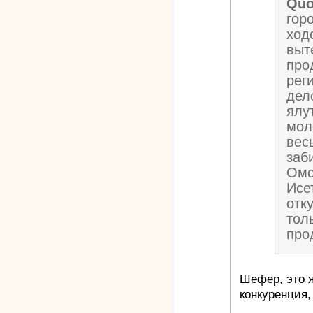
Quo
гор
ход
выт
про
рег
дел
ялу
мол
вес
заб
Омс
Исе
отк
тол
про
Шефер, это 
конкуренция,