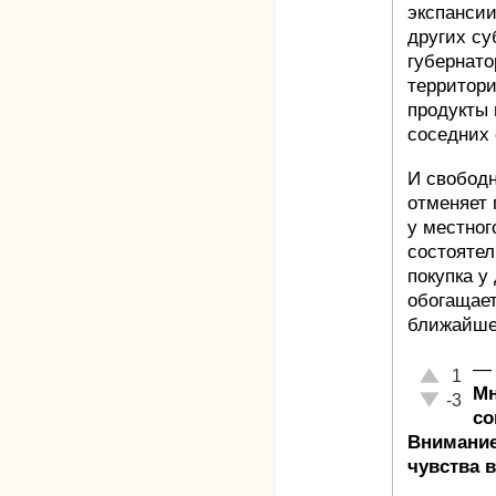
экспансии
других су
губернато
территори
продукты 
соседних 
И свободн
отменяет 
у местног
состояте
покупка у
обогащает
ближайше
—
Отлично!
1
Мн
Неадекват
-3
со
Внимание
чувства 