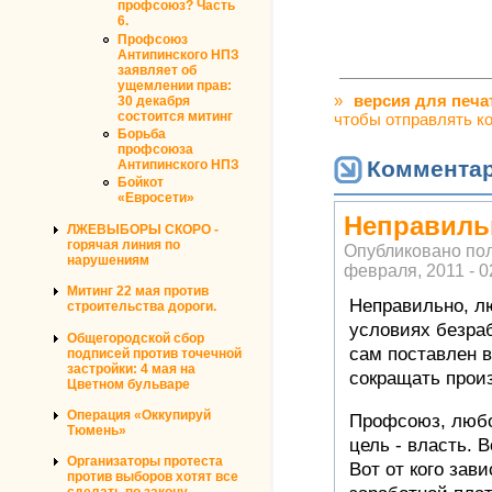
профсоюз? Часть
6.
Профсоюз
Антипинского НПЗ
заявляет об
ущемлении прав:
»
версия для печа
30 декабря
состоится митинг
чтобы отправлять к
Борьба
профсоюза
Коммента
Антипинского НПЗ
Бойкот
«Евросети»
Неправиль
ЛЖЕВЫБОРЫ СКОРО -
горячая линия по
Опубликовано по
нарушениям
февраля, 2011 - 0
Митинг 22 мая против
Неправильно, л
строительства дороги.
условиях безра
Общегородской сбор
сам поставлен в
подписей против точечной
застройки: 4 мая на
сокращать прои
Цветном бульваре
Операция «Оккупируй
Профсоюз, любо
Тюмень»
цель - власть. 
Организаторы протеста
Вот от кого зав
против выборов хотят все