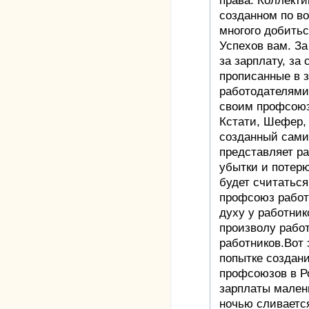
права. Коллект
созданном по в
многого добить
Успехов вам. За
за зарплату, за
прописанные в з
работодателями.
своим профсою
Кстати, Шефер, 
созданный сам
представляет ра
убытки и потерю
будет считатьс
профсоюз работн
духу у работник
произволу рабо
работников.Вот 
попытке создан
профсоюзов в Р
зарплаты малень
ночью сливается