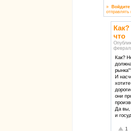
»
Войдите
отправлять
Как?
что
Опубли
февраля
Как? Н
должна
рынка"
И насч
хотите
дороги
они пр
произв
Да вы,
и госу
Отличн
1