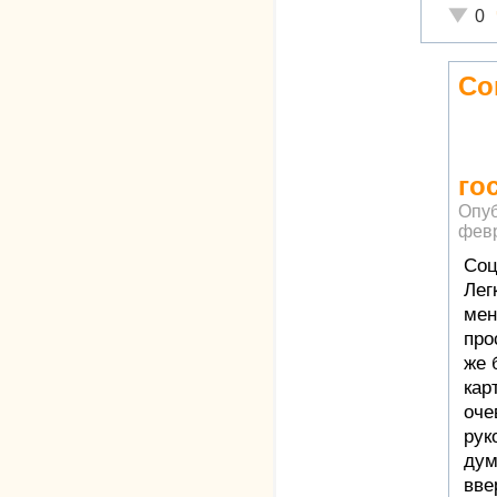
Неадек
0
Со
го
Опу
февр
Соц
Лег
мен
про
же 
кар
оче
рук
дум
вве