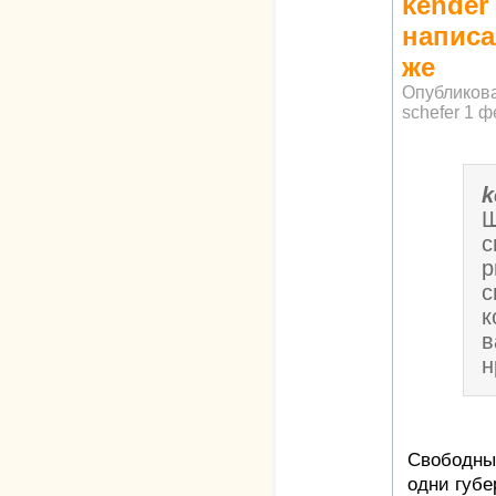
kender
написа
же
Опубликов
schefer
1 ф
k
Ш
с
р
с
к
в
н
Свободный
одни губе