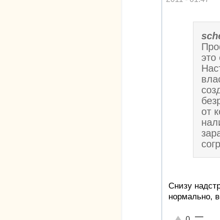
sch
Про
это
Нас
вла
соз
без
от 
нал
зар
сог
Снизу надстр
нормально, вс
—
Отлично!
0