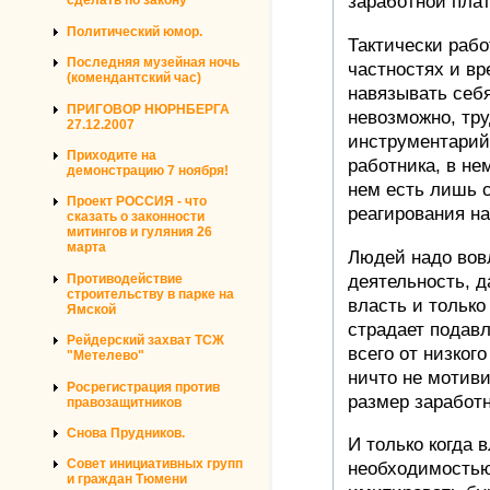
заработной плат
сделать по закону
Политический юмор.
Тактически рабо
Последняя музейная ночь
частностях и вр
(комендантский час)
навязывать себ
ПРИГОВОР НЮРНБЕРГА
невозможно, тр
27.12.2007
инструментарий,
Приходите на
работника, в не
демонстрацию 7 ноября!
нем есть лишь 
Проект РОССИЯ - что
реагирования на
сказать о законности
митингов и гуляния 26
марта
Людей надо вов
деятельность, 
Противодействие
строительству в парке на
власть и только
Ямской
страдает подав
Рейдерский захват ТСЖ
всего от низкого
"Метелево"
ничто не мотив
Росрегистрация против
размер заработ
правозащитников
Снова Прудников.
И только когда 
Совет инициативных групп
необходимостью
и граждан Тюмени