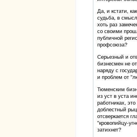
Да, и кстати, к
судьба, в смысл
хоть раз замече
со своими прош
публичной регис
профсоюза?
Серьезный и от
бизнесмен не от
наряду с госуда
и проблем от "
Тюменским бизн
из уст в уста 
работниках, это 
доблестный ры
отсверкается гл
"кровопийцу-угн
затихнет?