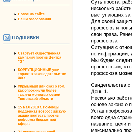
Суть проста, раб
несколько работн
Новое на сайте
выступающих за 
Ваши голосования
Для своей защит
профсоюз и попы
свои права. Ране
Подшивки
профсоюза.
Ситуация с отно
по информации, 
Стартует общественная
кампания против Центра
Мы будем следить
"Э"
профсоюзам, что
КОРРУПЦИОННЫЕ уши
профсоюза может
торчат в законодательстве
ЖКХ
Свидетельства с
#Крымнаш! или сказ о том,
как опрокинули более
День 1.
тысячи молодых семей
Несколько работн
Тюменской области
основе закона о
15 мая 2010 г. тюменцы
Устав профсоюза
поддержат всероссийскую
акцию протеста против
всего одна страни
реформы бюджетной
название, цели и
сферы
максимально прос