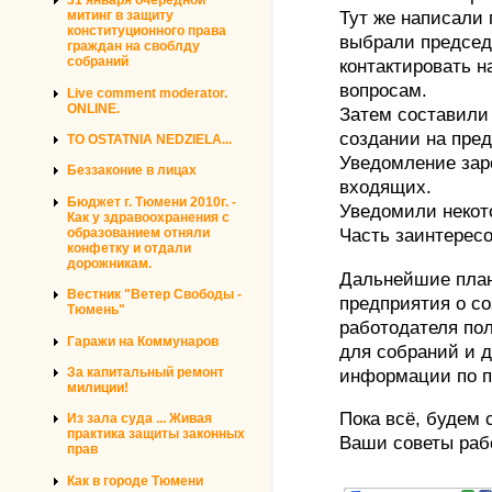
31 января очередной
Тут же написали 
митинг в защиту
конституционного права
выбрали председ
граждан на своблду
собраний
контактировать 
вопросам.
Live comment moderator.
ONLINE.
Затем составили
создании на пре
TO OSTATNIA NEDZIELA...
Уведомление зар
Беззаконие в лицах
входящих.
Бюджет г. Тюмени 2010г. -
Уведомили некот
Как у здравоохранения с
образованием отняли
Часть заинтерес
конфетку и отдали
дорожникам.
Дальнейшие план
Вестник "Ветер Свободы -
предприятия о с
Тюмень"
работодателя по
Гаражи на Коммунаров
для собраний и 
За капитальный ремонт
информации по п
милиции!
Пока всё, будем 
Из зала суда ... Живая
практика защиты законных
Ваши советы рабо
прав
Как в городе Тюмени