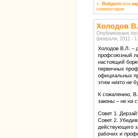
»
Войдите
или
за
комментарии
Холодов В.
Опубликовано по
февраля, 2011 - 1
Холодов В.Л. – 
профсоюзный ли
настоящий боре
первичных проф
официальных пр
этим никто не б
К сожалению, В.
законы – не на 
Совет 1. Дерзай
Совет 2. Убеди
действующего з
рабочих и проф