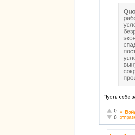
Quo
раб
усл
без
эко
спа
пос
усл
вын
сок
про
Пусть себе з
Отлично!
0
»
Вой
Неадекватно!
отправ
0