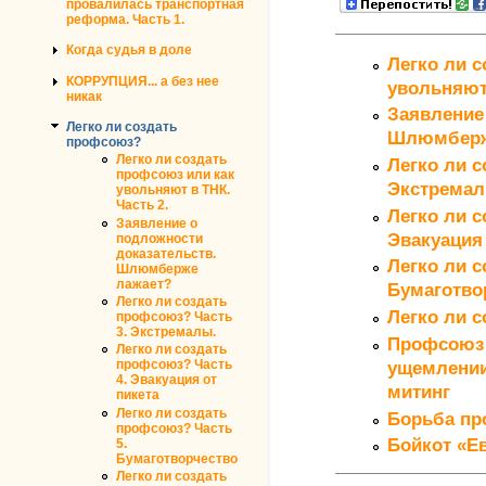
провалилась транспортная
реформа. Часть 1.
Когда судья в доле
Легко ли 
КОРРУПЦИЯ... а без нее
увольняют 
никак
Заявление
Легко ли создать
Шлюмберж
профсоюз?
Легко ли создать
Легко ли с
профсоюз или как
Экстремал
увольняют в ТНК.
Часть 2.
Легко ли с
Заявление о
Эвакуация 
подложности
доказательств.
Легко ли с
Шлюмберже
лажает?
Бумаготво
Легко ли создать
Легко ли с
профсоюз? Часть
3. Экстремалы.
Профсоюз 
Легко ли создать
профсоюз? Часть
ущемлении
4. Эвакуация от
митинг
пикета
Легко ли создать
Борьба пр
профсоюз? Часть
Бойкот «Е
5.
Бумаготворчество
Легко ли создать