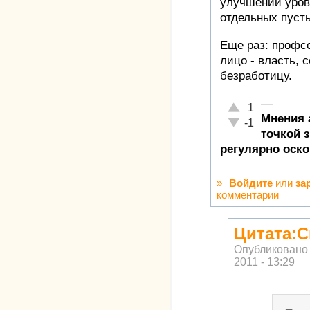
улучшении уров
отдельных пуст
Еще раз: профс
лицо - власть, 
безработицу.
—
Отлично!
1
Мнения а
Неадекватно!
-1
точкой 
регулярно оск
»
Войдите
или
за
комментарии
Цитата:С
Опубликовано
2011 - 13:29