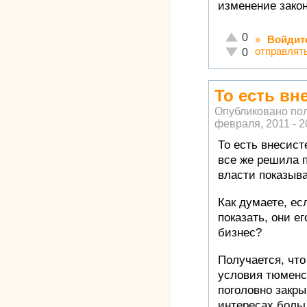
изменение закон
Отлично!
0
»
Войдит
Неадекватно!
отправлят
0
То есть вн
Опубликовано по
февраля, 2011 - 2
То есть внесис
все же решила 
власти показыв
Как думаете, ес
показать, они е
бизнес?
Получается, чт
условия тюменс
поголовно закры
интересах боль