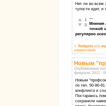
Нет ли во всем 
тупости едет, и
—
Отлично!
1
Мнения а
Неадекватно!
-3
точкой 
регулярно оск
»
Войдите
или
за
комментарии
Новым "пр
Опубликовано по
февраля, 2011 - 0
Новым "профсою
по тел. 50-90-8
конфликта и со
Постараюсь помо
сохранили наме