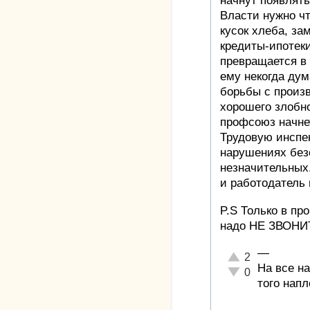
начнут появлять
Власти нужно 
кусок хлеба, з
кредиты-ипотеки
превращается в
ему некогда дум
борьбы с произ
хорошего злобно
профсоюз начне
Трудовую инспе
нарушениях без
незначительных
и работодатель 
P.S Только в пр
надо НЕ ЗВОНИ
—
Отлично!
2
На все на
Неадекватно!
0
того напл