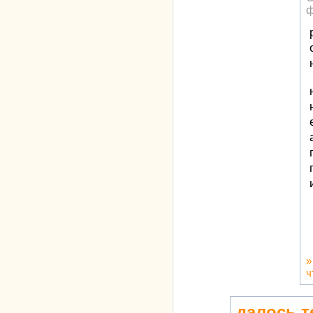
ф
ч
далось т