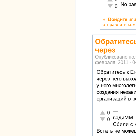
No pas
Неадекватно!
0
»
Войдите
ил
отправлять ко
Обратитесь
через
Опубликовано по
февраля, 2011 - 0
Обратитесь к Ег
через него вых
у него многолет
создания неза
организаций в р
—
Отлично!
0
вадиММ
Неадекватно!
0
Сбили с н
Встать не можеш