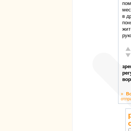
пом
мес
в д
пон
жит
рук
От
Не
зре
рег
во
»
В
отпр
О