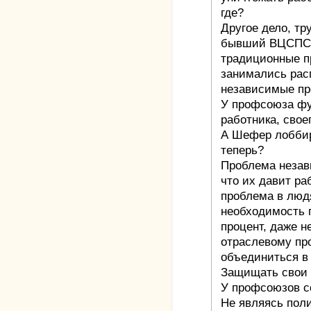
где?
Другое дело, тр
бывший ВЦСПС,
традиционные п
занимались рас
независимые пр
У профсоюза фу
работника, свое
А Шефер лобби
теперь?
Проблема незав
что их давит ра
проблема в людя
необходимость 
процент, даже не
отраслевому про
объединиться в
Защищать свои 
У профсоюзов с
Не являясь пол