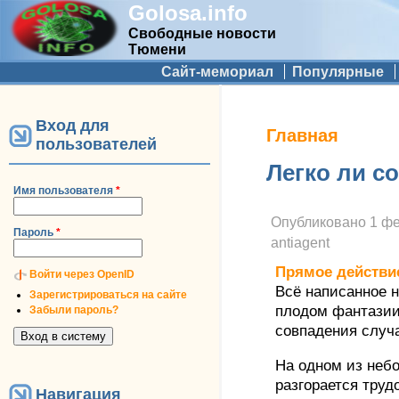
Golosa.info
Свободные новости
Тюмени
Дополнительное меню
Сайт-мемориал
Популярные
Вход для
Вы здесь
Главная
пользователей
Легко ли с
Имя пользователя
*
Опубликовано
1 фе
Пароль
*
antiagent
Прямое действи
Войти через OpenID
Всё написанное н
Зарегистрироваться на сайте
плодом фантазии
Забыли пароль?
совпадения случ
На одном из неб
разгорается труд
Навигация