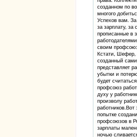
права. Коллект
созданном по в
многого добить
Успехов вам. За
за зарплату, за
прописанные в з
работодателями.
своим профсою
Кстати, Шефер, 
созданный сам
представляет ра
убытки и потерю
будет считатьс
профсоюз работн
духу у работник
произволу рабо
работников.Вот 
попытке создан
профсоюзов в Р
зарплаты малень
ночью сливается