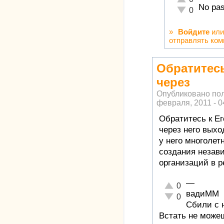
No pas
Неадекватно!
0
»
Войдите
ил
отправлять ко
Обратитесь
через
Опубликовано по
февраля, 2011 - 0
Обратитесь к Ег
через него вых
у него многолет
создания неза
организаций в р
—
Отлично!
0
вадиММ
Неадекватно!
0
Сбили с н
Встать не можеш