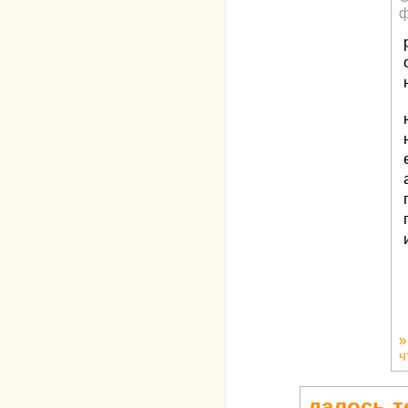
ф
ч
далось т