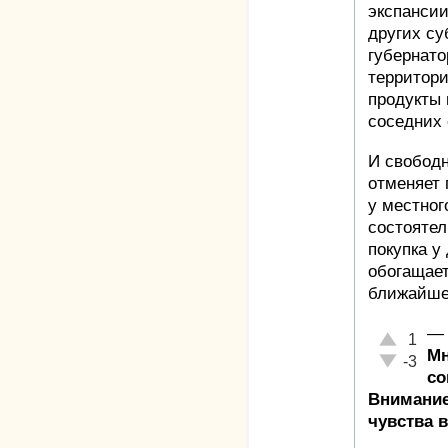
экспансии
других су
губернато
территори
продукты 
соседних 
И свободн
отменяет 
у местног
состояте
покупка у
обогащает
ближайше
—
Отлично!
1
Мн
Неадекват
-3
со
Внимание
чувства 