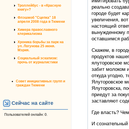
имитировать бу
Троллейбус - в «Красную
реально создава
книгу»?
городе будет ка
Флэшмоб "Сцепка" 18
увеличения, вот
апреля 2008 года в Тюмени
настоящий отве
Химера православного
вынужденному п
клерикализма
оставшимся раб
Хроника борьбы за парк на
ул. Логунова 25 июня.
Скажем, в горо
Мэрия.
продуктов нашег
Социальный эскапизм:
ялуторовское м
прочь от журналистики
забит молоком и
откуда угодно, 
Ялуторовское мо
Совет инициативных групп и
граждан Тюмени
Ялуторовска, по
приедут за поку
заставляют сод
Сейчас на сайте
Где власть? Чем
Пользователей онлайн: 0.
И сознательный 