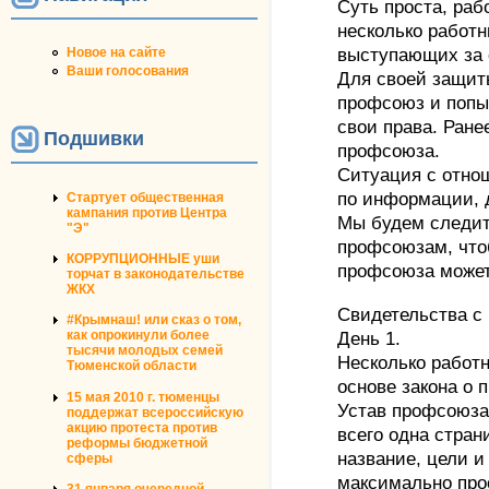
Суть проста, раб
несколько работн
Новое на сайте
выступающих за 
Ваши голосования
Для своей защит
профсоюз и попы
свои права. Ране
Подшивки
профсоюза.
Ситуация с отно
по информации, 
Стартует общественная
кампания против Центра
Мы будем следить
"Э"
профсоюзам, что
КОРРУПЦИОННЫЕ уши
профсоюза может
торчат в законодательстве
ЖКХ
Свидетельства с
#Крымнаш! или сказ о том,
как опрокинули более
День 1.
тысячи молодых семей
Несколько работн
Тюменской области
основе закона о
15 мая 2010 г. тюменцы
Устав профсоюза
поддержат всероссийскую
акцию протеста против
всего одна страни
реформы бюджетной
название, цели и
сферы
максимально прос