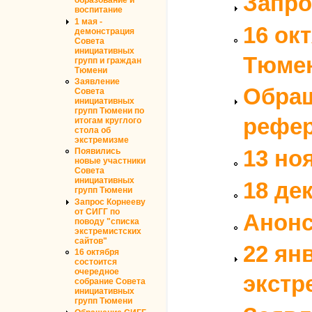
Запро
образование и
воспитание
1 мая -
16 ок
демонстрация
Совета
инициативных
Тюме
групп и граждан
Тюмени
Заявление
Обращ
Совета
инициативных
групп Тюмени по
рефер
итогам круглого
стола об
экстремизме
13 но
Появились
новые участники
Совета
инициативных
18 де
групп Тюмени
Запрос Корнееву
от СИГГ по
Анонс
поводу "списка
экстремистских
сайтов"
22 ян
16 октября
состоится
очередное
экстр
собрание Совета
инициативных
групп Тюмени