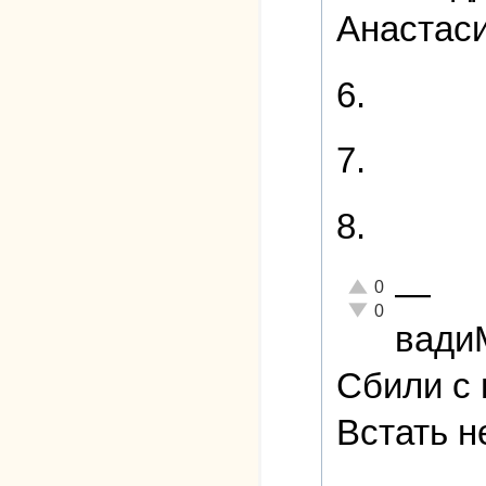
Анастас
6.
7.
8.
—
Отлично!
0
Неадекватно!
0
вад
Сбили с 
Встать н