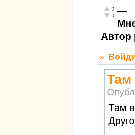
—
Отлично!
0
Неадекватно!
0
Мне
Автор 
»
Войди
Там
Опубл
Там в
Друго