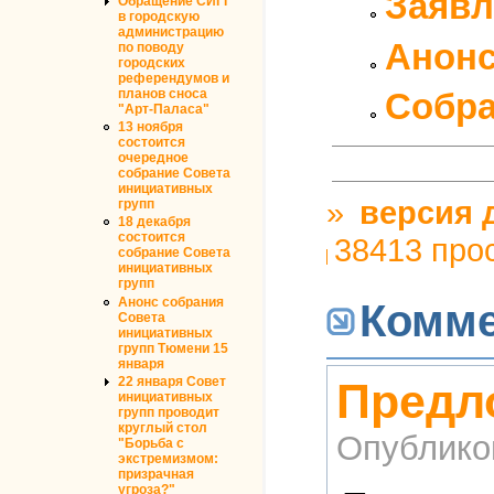
Заявл
Обращение СИГГ
в городскую
администрацию
Анонс
по поводу
городских
референдумов и
планов сноса
Собра
"Арт-Паласа"
13 ноября
состоится
очередное
собрание Совета
инициативных
»
версия 
групп
18 декабря
состоится
38413 про
собрание Совета
инициативных
групп
Анонс собрания
Комм
Совета
инициативных
групп Тюмени 15
января
22 января Совет
Предл
инициативных
групп проводит
круглый стол
Опублико
"Борьба с
экстремизмом:
призрачная
угроза?"