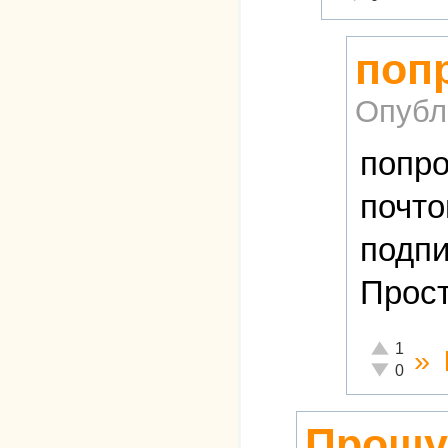
поп
Опубл
попро
почто
подпи
Прост
Отлично!
1
»
Неадекватн
0
Прошу 