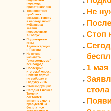
Подко
перехода
приостановлено
Не ну
Транспортная
проблема
осталась городу
После
в наследство от
Куйвашева
заявил
Стоп 
перевозчикам
А.Голоус
Подковерные
Сегод
игры
Администрации
г. Тюмени
беспл
Не нужно
называть
"экстремизмом"
всё подряд
1 мая
Последний
итоговый опрос.
Рейтинг партий
Заявл
по выборам в
Госдуму 2016
Стоп коррупция!
стола
Сегодня 1 июня в
Тюмени
состоится
Появи
митинг в защиту
прав детей на
бесплатное