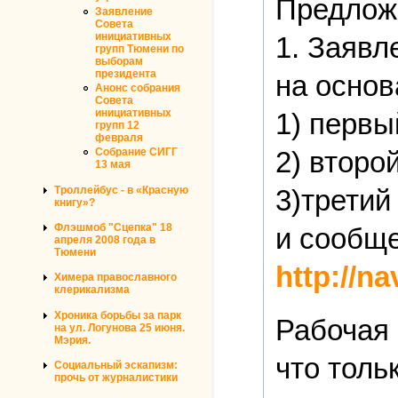
Предложе
Заявление
Совета
инициативных
1. Заявл
групп Тюмени по
выборам
президента
на основ
Анонс собрания
Совета
инициативных
1) первы
групп 12
февраля
2) второ
Собрание СИГГ
13 мая
Троллейбус - в «Красную
3)третий 
книгу»?
Флэшмоб "Сцепка" 18
и сообще
апреля 2008 года в
Тюмени
http://n
Химера православного
клерикализма
Хроника борьбы за парк
Рабочая 
на ул. Логунова 25 июня.
Мэрия.
что толь
Социальный эскапизм:
прочь от журналистики