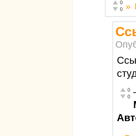
Отлично!
0
»
Неадекватн
0
Сс
Опуб
Ссы
сту
Отлично
0
Неадекв
0
Авт