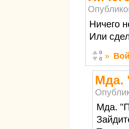
Опублико
Ничего н
Или сдел
Отлично!
0
»
Вой
Неадекватно!
0
Мда.
Опубли
Мда. "
Зайдит