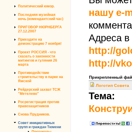
Политический юмор.
нашу e-m
Последняя музейная
ночь (комендантский час)
коммента
ПРИГОВОР НЮРНБЕРГА
27.12.2007
Адреса в
Приходите на
демонстрацию 7 ноября!
http://go
Проект РОССИЯ - что
сказать о законности
http://vk
митингов и гуляния 26
марта
Противодействие
строительству в парке на
Прикрепленный фа
Ямской
Логотип Совета
Рейдерский захват ТСЖ
Тема:
"Метелево"
Росрегистрация против
Констру
правозащитников
Снова Прудников.
Совет инициативных
групп и граждан Тюмени
Протоколы