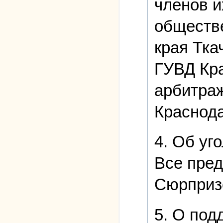
членов и
обществе
края Тка
ГУВД Кра
арбитраж
Краснода
4. Об уг
Все пред
Сюрпризо
5. О под