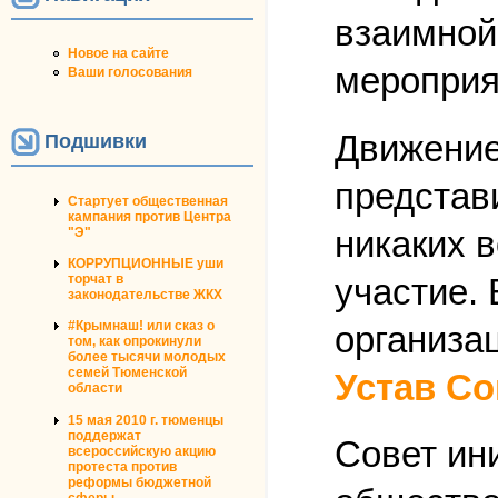
взаимной
Новое на сайте
мероприя
Ваши голосования
Движение
Подшивки
представ
Стартует общественная
кампания против Центра
никаких 
"Э"
КОРРУПЦИОННЫЕ уши
участие. 
торчат в
законодательстве ЖКХ
#Крымнаш! или сказ о
организа
том, как опрокинули
более тысячи молодых
семей Тюменской
Устав Со
области
15 мая 2010 г. тюменцы
поддержат
Совет ин
всероссийскую акцию
протеста против
реформы бюджетной
сферы