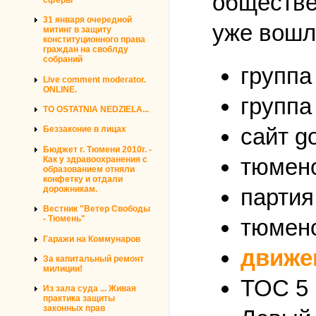
обществен
31 января очередной
уже вошл
митинг в защиту
конституционного права
граждан на своблду
собраний
группа
Live comment moderator.
ONLINE.
группа
TO OSTATNIA NEDZIELA...
сайт go
Беззаконие в лицах
Бюджет г. Тюмени 2010г. -
тюменс
Как у здравоохранения с
образованием отняли
конфетку и отдали
дорожникам.
партия
Вестник "Ветер Свободы
- Тюмень"
тюменс
Гаражи на Коммунаров
движе
За капитальный ремонт
милиции!
ТОС 5 
Из зала суда ... Живая
практика защиты
законных прав