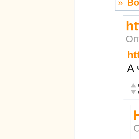
»
Во
ht
Оп
ht
А 
Отл
Неа
О