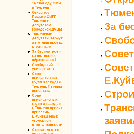
за свободу СМИ
в Тюмени
Тюмен
Открытое
Письмо СИГГ
Тюмени к
За бе
депутатам
Городской Думы
Тюменские
Свобо
депутаты вернут
льготный проезд
студентам
Совет
За бесплатное и
качественное
образование!
Совет
Свободный
университет
Совет
Е.Куй
инициативных
групп и граждан
Тюмени. Первый
Строи
репортаж.
Совет
инициативных
групп и граждан
Транс
г. Тюмени просит
привлечь
Е.Куйвашева к
заяви
уголовной
ответственности
Строительство
подземного