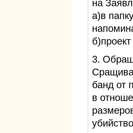
на Заявл
а)в папк
напомин
б)проек
3. Обра
Сращиван
банд от 
в отноше
размеров
убийство