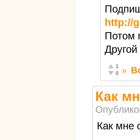
Подпиш
http://
Потом 
Другой
Отлично!
1
»
В
Неадекватно!
0
Как мн
Опублико
Как мне 