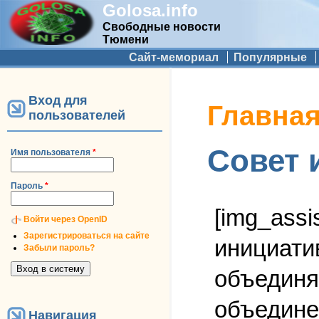
Golosa.info
Свободные новости
Тюмени
Дополнительное меню
Сайт-мемориал
Популярные
Вход для
Вы здесь
Главна
пользователей
Совет 
Имя пользователя
*
Пароль
*
[img_assi
Войти через OpenID
Зарегистрироваться на сайте
инициати
Забыли пароль?
объединя
объедине
Навигация