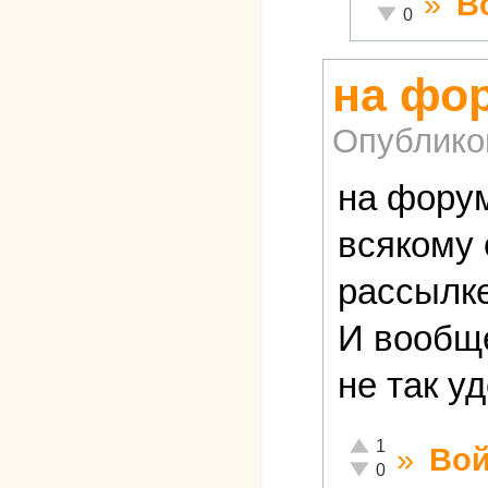
»
В
Неадекватно!
0
на фор
Опублико
на форум
всякому 
рассылке
И вообще
не так у
Отлично!
1
»
Вой
Неадекватно!
0