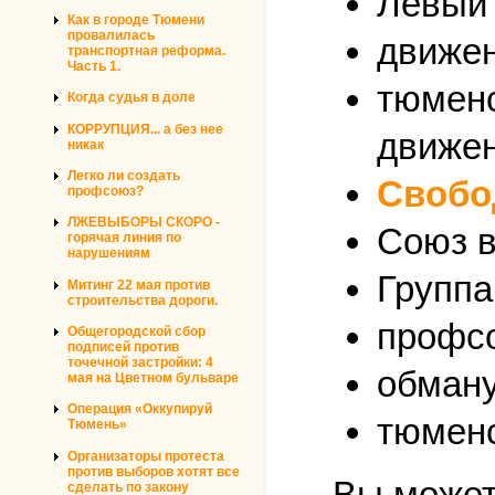
Левый 
Как в городе Тюмени
провалилась
движен
транспортная реформа.
Часть 1.
тюменс
Когда судья в доле
КОРРУПЦИЯ... а без нее
движен
никак
Легко ли создать
Свобо
профсоюз?
ЛЖЕВЫБОРЫ СКОРО -
Союз в
горячая линия по
нарушениям
Группа
Митинг 22 мая против
строительства дороги.
профсо
Общегородской сбор
подписей против
точечной застройки: 4
обману
мая на Цветном бульваре
Операция «Оккупируй
тюменс
Тюмень»
Организаторы протеста
против выборов хотят все
Вы может
сделать по закону