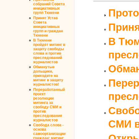
собраний Совета
инициативных
Прото
групп Тюмени
Принят Устав
Совета
Приня
инициативных
групп и граждан
Тюмени
В Тюм
В Тюмени
пройдёт митинг в
защиту свободы
пресл
слова и против
преследований
журналистов
Обман
Обманутые
дольщики,
приходите на
Перер
митинг в защиту
журналистов!
Переработанный
пресл
проект
резолюции
митинга за
свободу СМИ и
Свобо
против
преследования
журналистов
СМИ 
Свобода слова -
основа
самоорганизации
Откры
граждан: митинг