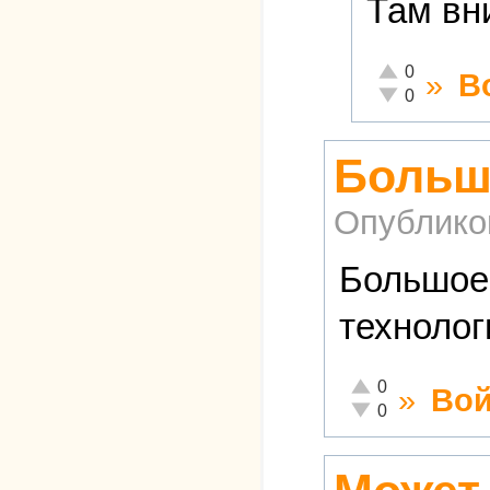
Там вн
Отлично!
0
»
В
Неадекватно!
0
Большо
Опублико
Большое
технолог
Отлично!
0
»
Вой
Неадекватно!
0