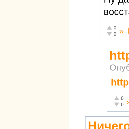
восст
Отлично!
0
»
Неадекватн
0
htt
Опуб
http
Отлично
0
Неадекв
0
Ничего