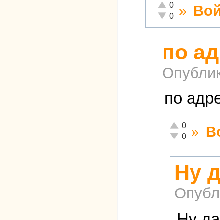
Отлично!
0
»
Вой
Неадекватно!
0
по а
Опубли
по адр
Отлично!
0
»
В
Неадекватно!
0
Ну д
Опубл
Ну да