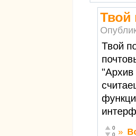
Твой
Опубли
Твой п
почтов
"Архив 
считае
функци
интерф
Отлично!
0
»
В
Неадекватно!
0