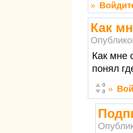
»
Войдит
Как мн
Опублико
Как мне 
понял гд
Отлично!
0
»
Вой
Неадекватно!
0
Подп
Опубли