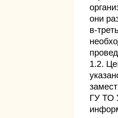
органи
они ра
в-трет
необхо
провед
1.2. Ц
указан
замест
ГУ ТО 
информ