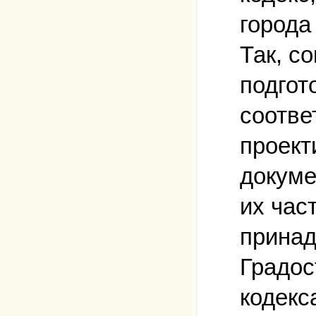
города
Так, с
подгот
соотве
проект
докуме
их час
принад
Градос
кодекс