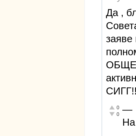
Да , б
Совет
заяве 
полно
ОБЩЕС
активн
СИГГ!!
—
Отлично!
0
Неадекватно!
0
На