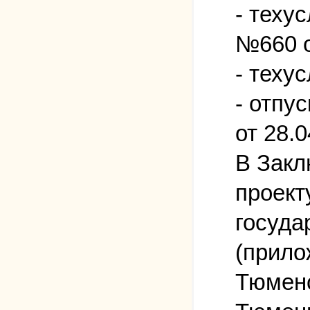
- теху
№660 о
- теху
- отпу
от 28.0
В Закл
проект
госуда
(прило
Тюменс