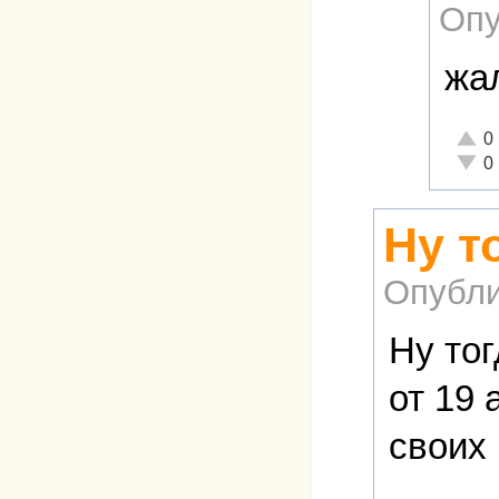
Опу
жал
Отлич
0
Неаде
0
Ну т
Опубли
Ну тог
от 19
своих