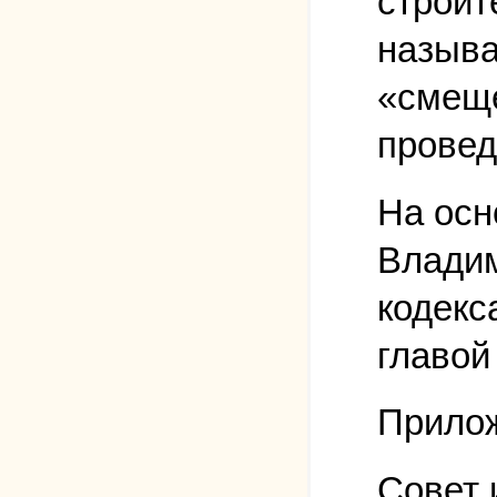
строит
называ
«смеще
провед
На осн
Владим
кодекс
главой
Прилож
Совет 