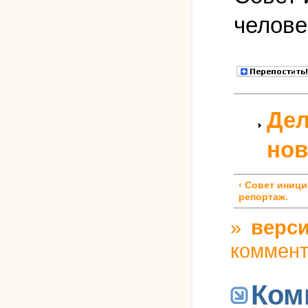
челове
Дел
нов
‹ Совет иниц
репортаж.
»
верси
коммен
Ком