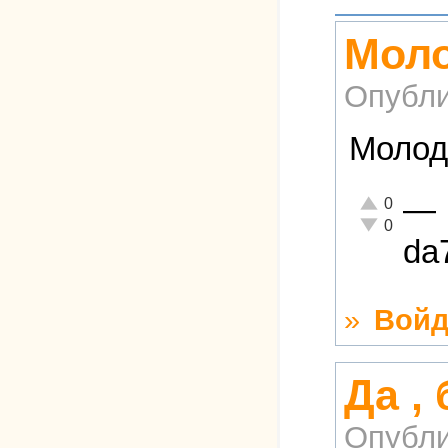
Моло
Опубли
Молод
—
Отлично!
0
Неадекватно!
0
da
»
Войд
Да ,
Опубли