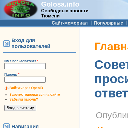
Golosa.info
Свободные новости
Тюмени
Дополнительное меню
Сайт-мемориал
Популярные
Вход для
Вы здесь
Главн
пользователей
Сове
Имя пользователя
*
прос
Пароль
*
Войти через OpenID
отве
Зарегистрироваться на сайте
Забыли пароль?
Опубли
Навигация