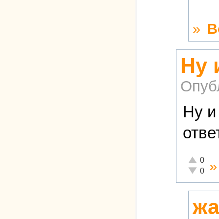
»
В
Ну 
Опуб
Ну и
отве
Отлично!
0
Неадеква
0
жа