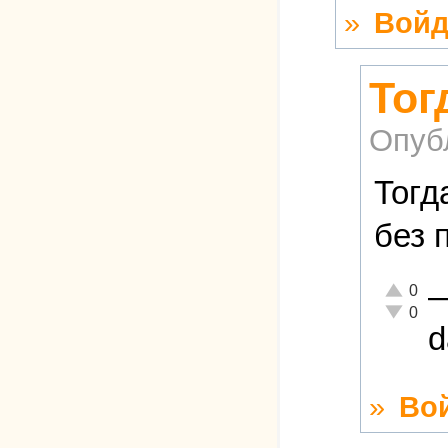
»
Войд
Тог
Опуб
Тогд
без 
Отлично!
0
Неадеква
0
d
»
Во