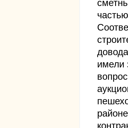
сметны
частью
Соотве
строит
довода
имели 
вопрос
аукцио
пешехо
районе
контра