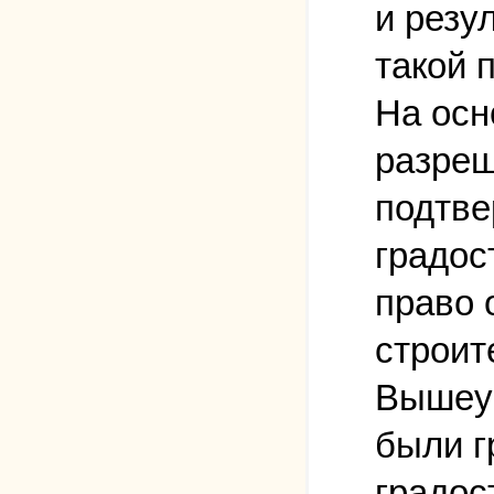
и резу
такой 
На осн
разреш
подтве
градос
право 
строит
Вышеук
были г
градос