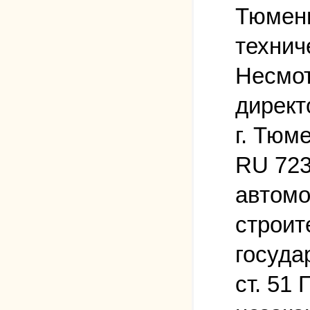
Тюмени
технич
Несмот
директ
г. Тюм
RU 723
автомо
строит
госуда
ст. 51