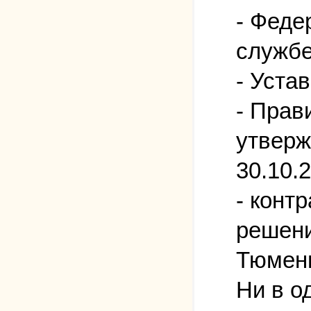
- Феде
службе
- Уста
- Прав
утверж
30.10.2
- конт
решени
Тюмени
Ни в о