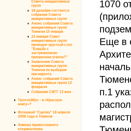
1070 о
Совета инициативных
групп
18 декабря состоится
(прило
собрание Совета
инициативных групп
Анонс собрания Совета
подзем
инициативных групп
Тюмени 15 января
22 января Совет
Еще в 
инициативных групп
проводит круглый стол
"Борьба с
Архите
экстремизмом:
призрачная угроза?"
Заявление Совета
началь
инициативных групп
Тюмени по выборам
президента
Тюменс
Анонс собрания Совета
инициативных групп 12
февраля
п.1 ук
Собрание СИГГ 13 мая
Троллейбус - в «Красную
распол
книгу»?
Флэшмоб "Сцепка" 18 апреля
магист
2008 года в Тюмени
Химера православного
Тюмени
клерикализма