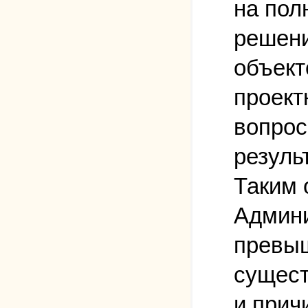
на пол
решени
объект
проект
вопрос
резуль
Таким 
Админи
превыш
сущест
и прич