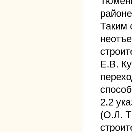
Тюмени
районе
Таким 
неотъе
строит
Е.В. К
перехо
способ
2.2 ук
(О.Л. 
строит