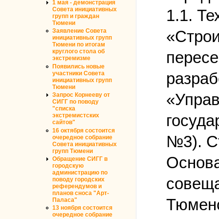
1 мая - демонстрация
Совета инициативных
1.1. Т
групп и граждан
Тюмени
«Строи
Заявление Совета
инициативных групп
Тюмени по итогам
круглого стола об
пересе
экстремизме
Появились новые
разраб
участники Совета
инициативных групп
Тюмени
«Управ
Запрос Корнееву от
СИГГ по поводу
"списка
госуда
экстремистских
сайтов"
16 октября состоится
№3). С
очередное собрание
Совета инициативных
групп Тюмени
Основа
Обращение СИГГ в
городскую
администрацию по
совеща
поводу городских
референдумов и
планов сноса "Арт-
Тюменс
Паласа"
13 ноября состоится
очередное собрание