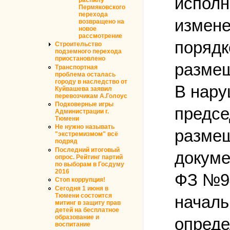
исполн
Пермяковского
перехода
измене
возвращено на
новое
рассмотрение
порядк
Строительство
подземного перехода
приостановлено
размещ
Транспортная
проблема осталась
городу в наследство от
В нару
Куйвашева заявил
перевозчикам А.Голоус
Подковерные игры
предсе
Администрации г.
Тюмени
Не нужно называть
размещ
"экстремизмом" всё
подряд
Последний итоговый
докуме
опрос. Рейтинг партий
по выборам в Госдуму
2016
ФЗ №94
Стоп коррупция!
Сегодня 1 июня в
Тюмени состоится
началь
митинг в защиту прав
детей на бесплатное
образование и
опреде
воспитание