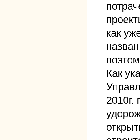
потрач
проект
как уж
назван
поэтом
Как ук
Управл
2010г.
удорож
открыт