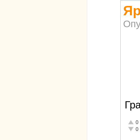
Яр
Опу
Гра
Отлич
0
Неаде
0