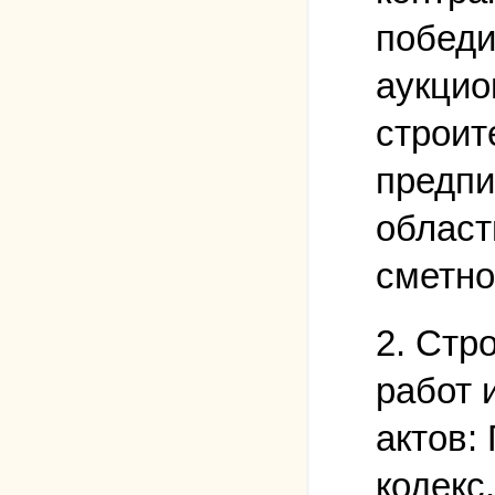
победи
аукцио
строит
предпи
област
сметно
2. Стр
работ 
актов:
кодекс