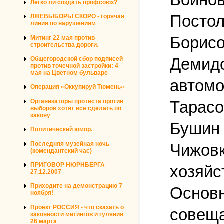
Легко ли создать профсоюз?
Постол
ЛЖЕВЫБОРЫ СКОРО - горячая
линия по нарушениям
Борисо
Митинг 22 мая против
строительства дороги.
Демидо
Общегородской сбор подписей
против точечной застройки: 4
мая на Цветном бульваре
автомо
Операция «Оккупируй Тюмень»
Организаторы протеста против
Тарасо
выборов хотят все сделать по
закону
Бушин 
Политический юмор.
Последняя музейная ночь
Чижовк
(комендантский час)
ПРИГОВОР НЮРНБЕРГА
хозяйс
27.12.2007
Приходите на демонстрацию 7
Основн
ноября!
Проект РОССИЯ - что сказать о
совеща
законности митингов и гуляния
26 марта