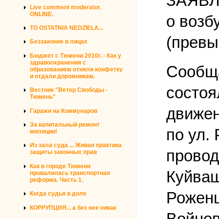
ЗАЯВ
Live comment moderator.
ONLINE.
о возб
TO OSTATNIA NEDZIELA...
(превы
Беззаконие в лицах
Бюджет г. Тюмени 2010г. - Как у
здравоохранения с
Сообща
образованием отняли конфетку
и отдали дорожникам.
состоя
Вестник "Ветер Свободы -
Тюмень"
движен
Гаражи на Коммунаров
За капитальный ремонт
по ул.
милиции!
Из зала суда ... Живая практика
провод
защиты законных прав
Как в городе Тюмени
Куйваш
провалилась транспортная
реформа. Часть 1.
Роженц
Когда судья в доле
КОРРУПЦИЯ... а без нее никак
Войнов