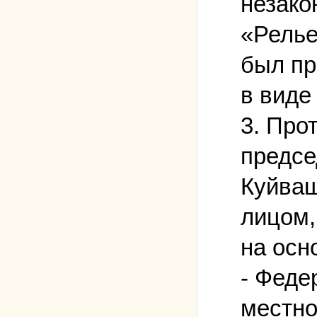
незако
«Релье
был пр
в виде
3. Про
предсе
Куйваш
лицом,
на осн
- Феде
местно