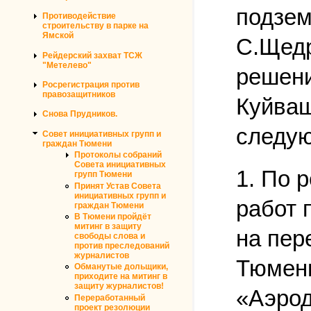
подзем
Противодействие
строительству в парке на
Ямской
С.Щедр
Рейдерский захват ТСЖ
"Метелево"
решени
Росрегистрация против
правозащитников
Куйваш
Снова Прудников.
следу
Совет инициативных групп и
граждан Тюмени
Протоколы собраний
Совета инициативных
1. По 
групп Тюмени
Принят Устав Совета
инициативных групп и
работ 
граждан Тюмени
В Тюмени пройдёт
митинг в защиту
на пер
свободы слова и
против преследований
журналистов
Тюмени
Обманутые дольщики,
приходите на митинг в
защиту журналистов!
«Аэрод
Переработанный
проект резолюции