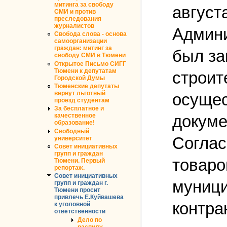
митинга за свободу
август
СМИ и против
преследования
журналистов
Админи
Свобода слова - основа
самоорганизации
граждан: митинг за
был за
свободу СМИ в Тюмени
Открытое Письмо СИГГ
Тюмени к депутатам
строит
Городской Думы
Тюменские депутаты
вернут льготный
осущес
проезд студентам
За бесплатное и
докуме
качественное
образование!
Свободный
Соглас
университет
Совет инициативных
групп и граждан
товаро
Тюмени. Первый
репортаж.
Совет инициативных
муници
групп и граждан г.
Тюмени просит
привлечь Е.Куйвашева
контра
к уголовной
ответственности
Дело по
распилу