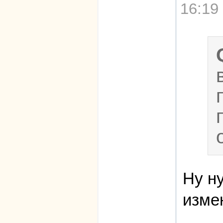
16:19
Ну н
изме