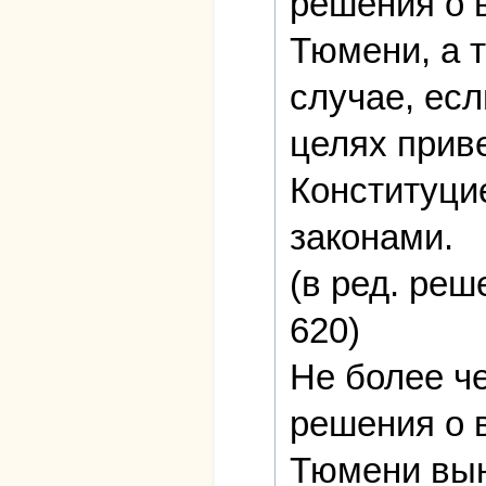
решения о 
Тюмени, а т
случае, ес
целях прив
Конституци
законами.
(в ред. реш
620)
Не более ч
решения о 
Тюмени вын