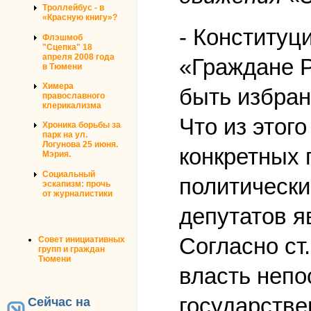
Троллейбус - в
«Красную книгу»?
- Конституци
Флэшмоб
"Сцепка" 18
апреля 2008 года
«Граждане Р
в Тюмени
Химера
быть избран
православного
клерикализма
Что из этог
Хроника борьбы за
парк на ул.
Логунова 25 июня.
конкретных 
Мэрия.
Социальный
политически
эскапизм: прочь
от журналистики
депутатов я
Согласно ст
Совет инициативных
групп и граждан
Тюмени
власть непо
государстве
Сейчас на