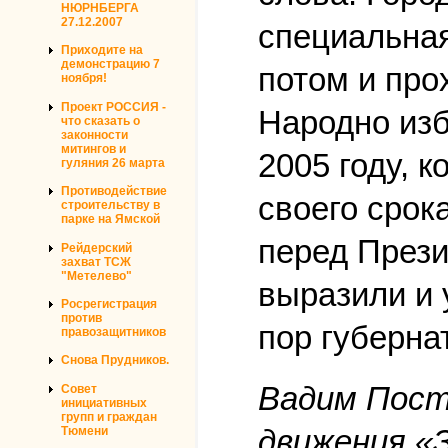
НЮРНБЕРГА
27.12.2007
специальная
Приходите на
демонстрацию 7
потом и про
ноября!
Проект РОССИЯ -
Народно изб
что сказать о
законности
митингов и
2005 году, 
гуляния 26 марта
Противодействие
своего срок
строительству в
парке на Ямской
перед Прези
Рейдерский
захват ТСЖ
"Метелево"
выразили и 
Росрегистрация
против
пор губерна
правозащитников
Снова Прудников.
Вадим Пост
Совет
инициативных
групп и граждан
движения «З
Тюмени