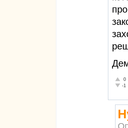
про
зак
зах
реш
Дем
Отличн
0
Неадек
-1
Н
Оп