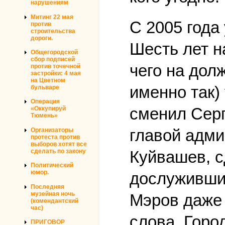
нарушениям
Митинг 22 мая
С 2005 года
против
строительства
дороги.
Шесть лет н
Общегородской
сбор подписей
чего на дол
против точечной
застройки: 4 мая
на Цветном
именно так)
бульваре
Операция
сменил Серг
«Оккупируй
Тюмень»
главой адми
Организаторы
протеста против
выборов хотят все
Куйвашев, с
сделать по закону
Политический
юмор.
дослуживши
Последняя
музейная ночь
Мэров даже 
(комендантский
час)
слова. Горо
ПРИГОВОР