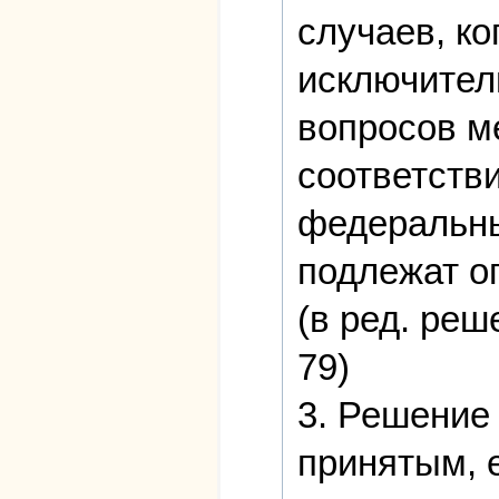
случаев, к
исключител
вопросов м
соответств
федеральны
подлежат о
(в ред. ре
79)
3. Решение
принятым, е