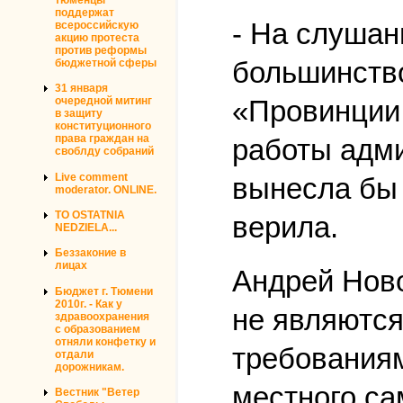
поддержат
- На слушан
всероссийскую
акцию протеста
против реформы
большинство
бюджетной сферы
31 января
«Провинции.
очередной митинг
в защиту
конституционного
права граждан на
работы адм
своблду собраний
Live comment
вынесла бы 
moderator. ONLINE.
TO OSTATNIA
верила.
NEDZIELA...
Беззаконие в
лицах
Андрей Ново
Бюджет г. Тюмени
2010г. - Как у
не являются
здравоохранения
с образованием
отняли конфетку и
требования
отдали
дорожникам.
местного са
Вестник "Ветер