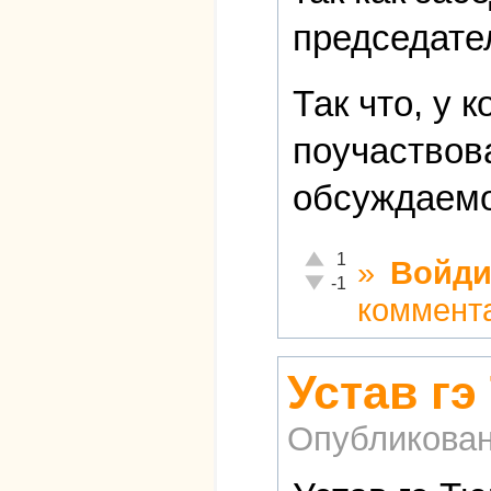
председате
Так что, у 
поучаствов
обсуждаемо
Отлично!
1
»
Войди
Неадекватно!
-1
коммент
Устав гэ
Опубликова