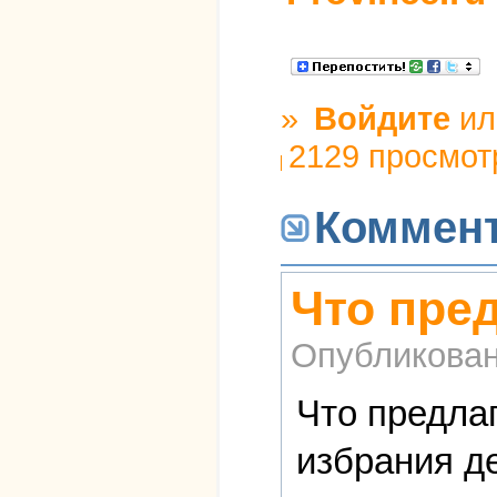
»
Войдите
и
2129 просмот
Коммен
Что пред
Опубликова
Что предла
избрания д