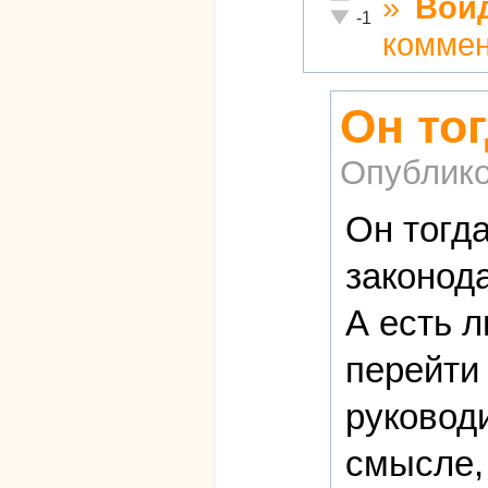
»
Вой
Неадекватно!
-1
комме
Он то
Опублико
Он тогд
законода
А есть 
перейти
руковод
смысле, 