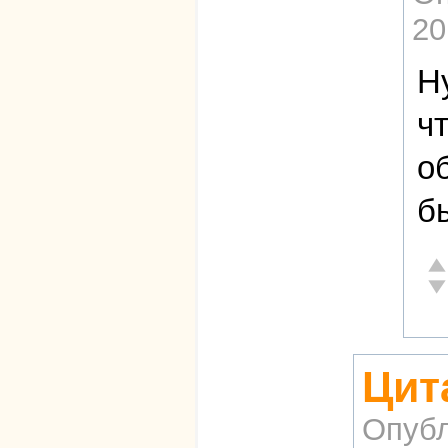
20
Н
ч
о
б
От
Не
Цит
Опубл