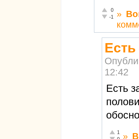
Отлично!
0
»
Во
Неадекватно!
-1
комм
Есть
Опубли
12:42
Есть з
полови
обосно
Отлично!
1
»
В
Неадекватно!