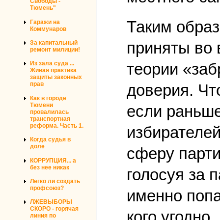
Свободы -
Тюмень"
Таким образ
Гаражи на
Коммунаров
приняты во 
За капитальный
ремонт милиции!
теории «заб
Из зала суда ...
Живая практика
защиты законных
прав
доверия. Что
Как в городе
Тюмени
если раньше
провалилась
транспортная
реформа. Часть 1.
избирателей
Когда судья в
доле
сферу парти
КОРРУПЦИЯ... а
без нее никак
голосуя за п
Легко ли создать
профсоюз?
именно попа
ЛЖЕВЫБОРЫ
СКОРО - горячая
кого угодно.
линия по