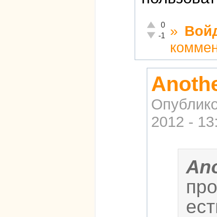
Отлично!
0
»
Вой
Неадекватно!
-1
комме
Anothe
Опублико
2012 - 13
Ano
про
ест