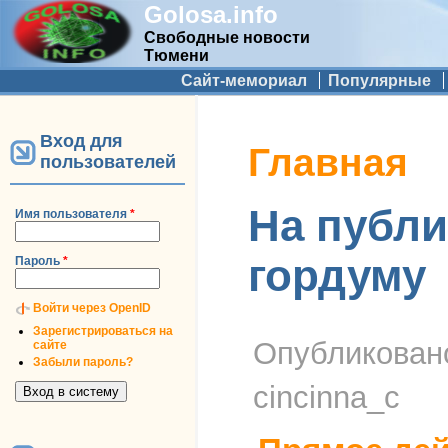
Golosa.info
Свободные новости
Тюмени
Дополнительное меню
Сайт-мемориал
Популярные
Вход для
Вы здесь
Главная
пользователей
На публ
Имя пользователя
*
гордуму
Пароль
*
Войти через OpenID
Зарегистрироваться на
Опубликова
сайте
Забыли пароль?
cincinna_c