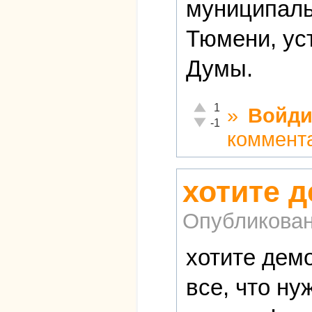
муниципаль
Тюмени, ус
Думы.
Отлично!
1
»
Войди
Неадекватно!
-1
коммент
хотите 
Опубликова
хотите демо
все, что ну