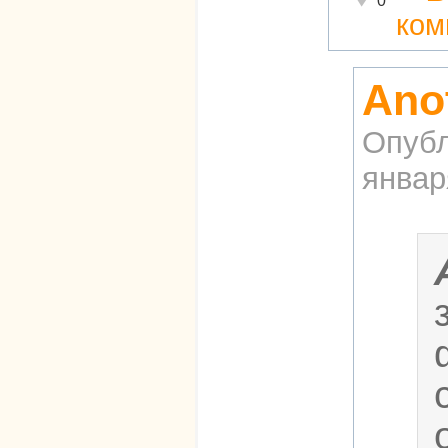
0
ком
Ano
Опубл
январ