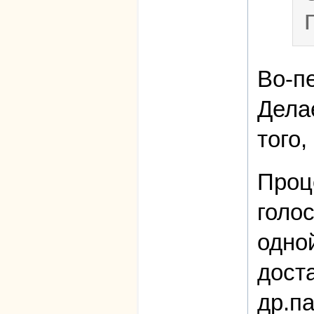
Во-п
Дела
того
Проц
голо
одно
дост
др.п