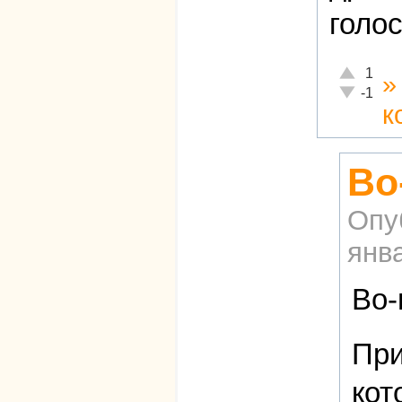
голос
Отлично!
1
Неадекват
-1
к
Во
Опу
янва
Во-
При
кот