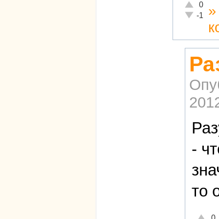
Отлично!
0
Неадекват
-1
к
Ра
Опу
2012
Раз
- ч
зна
то 
Отличн
0