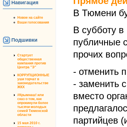
Прямое дей
Навигация
В Тюмени бу
Новое на сайте
Ваши голосования
В субботу в
публичные с
Подшивки
прочих вопр
Стартует
общественная
кампания против
Центра "Э"
- отменить 
КОРРУПЦИОННЫЕ
уши торчат в
- заменить 
законодательстве
ЖКХ
вместо орга
#Крымнаш! или
сказ о том, как
опрокинули более
предлагалос
тысячи молодых
семей Тюменской
области
партийцев (
15 мая 2010 г.
тюменцы