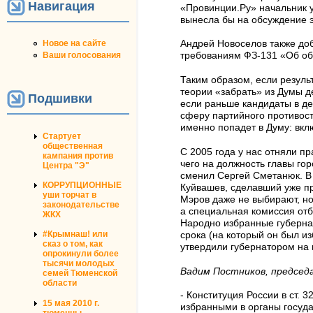
Навигация
«Провинции.Ру» начальник 
вынесла бы на обсуждение э
Новое на сайте
Андрей Новоселов также доб
Ваши голосования
требованиям ФЗ-131 «Об об
Таким образом, если резуль
теории «забрать» из Думы де
Подшивки
если раньше кандидаты в де
сферу партийного противосто
именно попадет в Думу: вклю
Стартует
общественная
С 2005 года у нас отняли пр
кампания против
чего на должность главы го
Центра "Э"
сменил Сергей Сметанюк. В 
КОРРУПЦИОННЫЕ
Куйвашев, сделавший уже п
уши торчат в
Мэров даже не выбирают, но
законодательстве
а специальная комиссия отб
ЖКХ
Народно избранные губернат
#Крымнаш! или
срока (на который он был и
сказ о том, как
утвердили губернатором на н
опрокинули более
тысячи молодых
Вадим Постников, председ
семей Тюменской
области
- Конституция России в ст.
15 мая 2010 г.
избранными в органы госуда
тюменцы