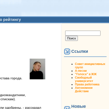
о рейтингу
Форма поиска
Поиск
Ссылки
Совет инициативных
групп
А-песни
"Голоса" в ЖЖ
Свободный
става города.
университет
Права работника
Автономное
Действие
 одномандатники,
спискам).
Новые
ли одобрены, - рассказал