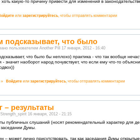
 хоть какую-то причину привести для изменений в законодательств
Войдите
или
зарегистрируйтесь
, чтобы отправлять комментарии
но!
м подсказывает, что было
вано пользователем
Another Pill
17 января, 2012 - 16:40
дсказывает, что было бы неплохо) практика - что так вообще нечас
 - значит наоборот народ почувствует, что если ему что-то объясни
одвох))
о!
»
Войдите
или
зарегистрируйтесь
, чтобы отправлять комментарии
ватно!
 – результаты
м
Strength_spirit
16 января, 2012 - 21:15
ты публичных слушаний (носят рекомендательный характер для де
 заседании Думы.
н – может лично присутствовать, так как заседания Думы открытые,