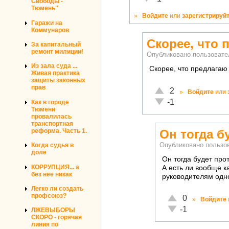
Свободы -
Тюмень"
»
Войдите
или
зарегистрируй
Гаражи на
Коммунаров
Скорее, что 
За капитальный
ремонт милиции!
Опубликовано пользоват
Из зала суда ...
Скорее, что предлагаю 
Живая практика
защиты законных
прав
Отлично!
2
»
Войдите
или
Неадекватно!
-1
Как в городе
Тюмени
провалилась
транспортная
реформа. Часть 1.
Он тогда б
Опубликовано польз
Когда судья в
доле
Он тогда будет про
КОРРУПЦИЯ... а
А есть ли вообще 
без нее никак
руководителям одно
Легко ли создать
профсоюз?
Отлично!
0
»
Войдите
Неадекватно!
-1
ЛЖЕВЫБОРЫ
СКОРО - горячая
линия по