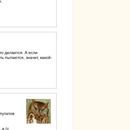
е.
то делается. А если
ть пытаются, значит, какой-
путатов
 и (с