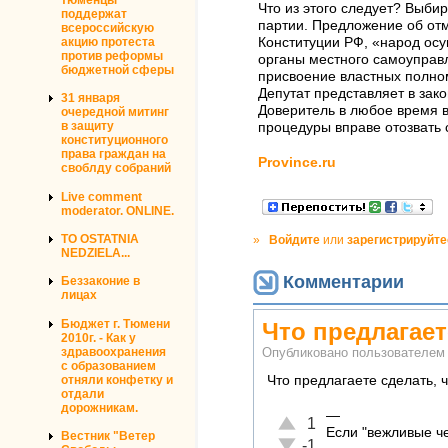
Что из этого следует? Выби
поддержат
партии. Предложение об отм
всероссийскую
акцию протеста
Конституции РФ, «народ осу
против реформы
органы местного самоуправл
бюджетной сферы
присвоение властных полном
Депутат представляет в зак
31 января
Доверитель в любое время 
очередной митинг
в защиту
процедуры вправе отозвать 
конституционного
права граждан на
Province.ru
своблду собраний
Live comment
moderator. ONLINE.
TO OSTATNIA
»
Войдите
или
зарегистрируйте
NEDZIELA...
Комментарии
Беззаконие в
лицах
Бюджет г. Тюмени
Что предлагает
2010г. - Как у
здравоохранения
Опубликовано пользователе
с образованием
отняли конфетку и
Что предлагаете сделать,
отдали
дорожникам.
—
Отлично!
1
Если "вежливые ч
Вестник "Ветер
Неадекватно!
-1