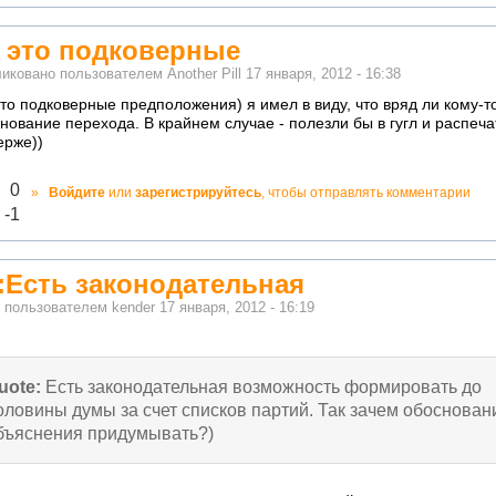
, это подковерные
иковано пользователем
Another Pill
17 января, 2012 - 16:38
это подковерные предположения) я имел в виду, что вряд ли кому-
нование перехода. В крайнем случае - полезли бы в гугл и распеча
ерже))
лично!
0
»
Войдите
или
зарегистрируйтесь
, чтобы отправлять комментарии
адекватно!
-1
:Есть законодательная
о пользователем
kender
17 января, 2012 - 16:19
uote:
Есть законодательная возможность формировать до
оловины думы за счет списков партий. Так зачем обоснован
бъяснения придумывать?)