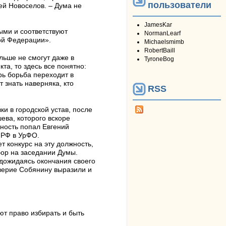
пользователи
й Новоселов. – Дума не
JamesKar
ыми и соответствуют
NormanLearf
ой Федерации».
Michaelsmimb
RobertBaill
льше не смогут даже в
TyroneBog
та, то здесь все понятно:
рь борьба переходит в
т знать наверняка, кто
RSS
ки в городской устав, после
ева, которого вскоре
жность попал Евгений
 РФ в УрФО.
 конкурс на эту должность,
бор на заседании Думы.
 дожидаясь окончания своего
оверие Собянину выразили и
ют право избирать и быть