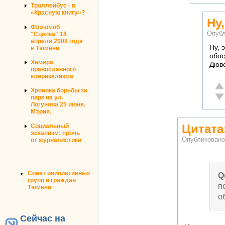
Троллейбус - в
«Красную книгу»?
Ну
Флэшмоб
Опубл
"Сцепка" 18
апреля 2008 года
Ну, 
в Тюмени
обос
Химера
Дюв
православного
клерикализма
От
Хроника борьбы за
Не
парк на ул.
Логунова 25 июня.
Мэрия.
Цитата
Социальный
эскапизм: прочь
Опубликован
от журналистики
Совет инициативных
Q
групп и граждан
п
Тюмени
о
Сейчас на