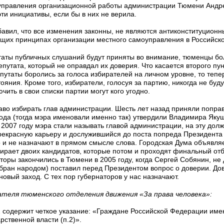
управления организационной работы администрации Тюмени Андре
ти инициативы, если бы в них не верила.
авил, что все изменения законны, не являются антиконституционн
щих принципах организации местного самоуправления в Российск
таты публичных слушаний будут приняты во внимание, тюменцы бо
путата, который не оправдал их доверия. Что касается второго пунк
путаты боролись за голоса избирателей на личном уровне, то тепе
яния. Кроме того, избиратели, голосуя за партию, никогда не буду
чить в свои списки партии могут кого угодно.
аво избирать глав администрации. Шесть лет назад приняли поправ
рода (тогда мэра именовали именно так) утвердили Владимира Якуш
2007 году мэра стали называть главой администрации, на эту дол
рекрасную карьеру и дослужившийся до поста попреда Президента
 и не назначают в прямом смысле слова. Городская Дума объявляет
ирает двоих кандидатов, которые потом и проходят финальный от
оры закончились в Тюмени в 2005 году, когда Сергей Собянин, не
збран народом) поставил перед Президентом вопрос о доверии. Д
овый заход. С тех пор губернаторов у нас назначают.
ателя тюменского отделения движения «За права человека»:
 32 содержит четкое указание: «Граждане Российской Федерации име
рственной власти (п.2)».