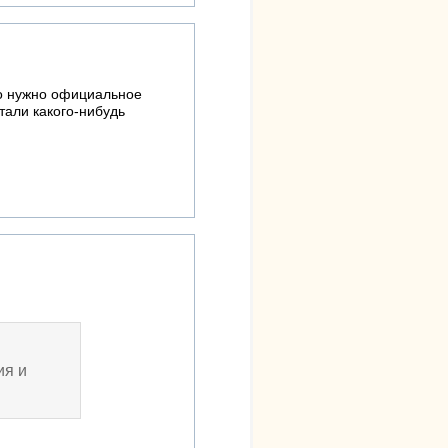
то нужно официальное
тали какого-нибудь
ия и