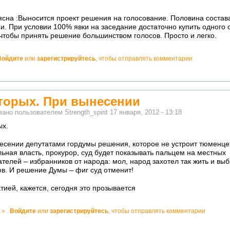
сна :Выносится проект решения на голосование. Половина состав
и. При условии 100% явки на заседание достаточно купить одного
 чтобы принять решение большинством голосов. Просто и легко.
Войдите
или
зарегистрируйтесь
, чтобы отправлять комментарии
но!
торых. При вынесении
вано пользователем
Strength_spirit
17 января, 2012 - 13:18
ых.
есении депутатами гордумы решения, которое не устроит тюменце
ьная власть, прокурор, суд будет показывать пальцем на местных
ателей – избранников от народа: мол, народ захотел так жить и вы
ов. И решение Думы – фиг суд отменит!
тией, кажется, сегодня это прозывается
о!
»
Войдите
или
зарегистрируйтесь
, чтобы отправлять комментарии
ватно!