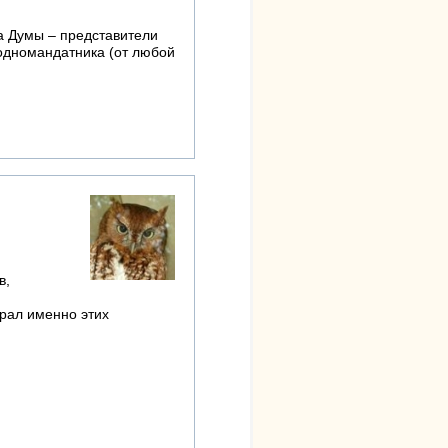
а Думы – представители
 одномандатника (от любой
в,
брал именно этих