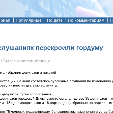
ориал
Популярные
По дате
По комментариям
П
слушаниях перекроили гордуму
 16:43
пользователем
cincinna_c
ма избрания депутатов и никакой
нистрации Тюмени состоялись публичные слушания по изменению у
овестку внесли два важных пункта:
а депутатов путем голосования;
депутатов городской Думы: вместо органа, где все 35 депутатов –
 из 18 одномандатников и 18 партийцев (избранные по партийным 
ало 75 человек, подавляющим большинством изменения в устав бы