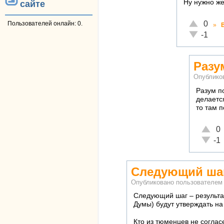
Ну нужно же
сайте
Отлично!
0
Пользователей онлайн: 0.
»
Неадекват
-1
Разу
Опублико
Разум по
делается
то там п
Отличн
0
Неадек
-1
Следующий шаг
Опубликовано пользователе
Следующий шаг – результа
Думы) будут утверждать на
Кто из тюменцев не согласе