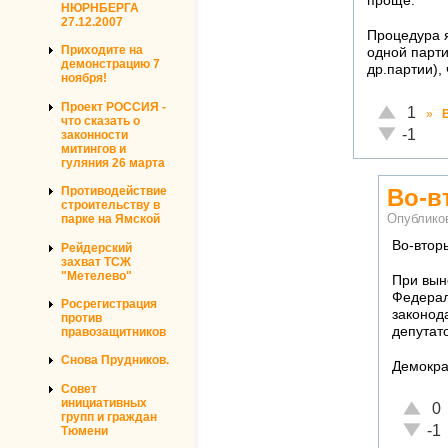
проще.
НЮРНБЕРГА
27.12.2007
Процедура я
Приходите на
одной парти
демонстрацию 7
др.партии),
ноября!
Проект РОССИЯ -
Отлично!
1
»
что сказать о
Неадекват
-1
законности
митингов и
гуляния 26 марта
Во-в
Противодействие
строительству в
Опублико
парке на Ямской
Во-втор
Рейдерский
захват ТСЖ
"Метелево"
При вын
Федерал
Росрегистрация
законод
против
депутат
правозащитников
Снова Прудников.
Демокра
Совет
инициативных
Отличн
0
групп и граждан
Неадек
-1
Тюмени