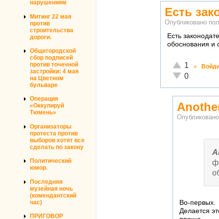
нарушениям
Есть зак
Митинг 22 мая
Опубликовано по
против
строительства
Есть законодат
дороги.
обоснования и 
Общегородской
сбор подписей
Отлично!
1
против точечной
»
Войд
застройки: 4 мая
Неадекватно!
0
на Цветном
бульваре
Операция
Another
«Оккупируй
Тюмень»
Опубликован
Организаторы
протеста против
выборов хотят все
сделать по закону
A
Политический
ф
юмор.
о
Последняя
музейная ночь
(комендантский
час)
Во-первых.
Делается эт
ПРИГОВОР