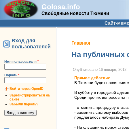
Golosa.info
Свободные новости Тюмени
Дополнительное меню
Сайт-мем
Вход для
Вы здесь
Главная
пользователей
На публичных 
Имя пользователя
*
Опубликовано
16 января, 2012 -
Пароль
*
Прямое действие
В Тюмени будет новая систе
Войти через OpenID
В субботу в городской адми
Зарегистрироваться на
Среди прочих вопросов на п
сайте
Забыли пароль?
- отменить процедуру отзыв
- заменить систему выборов 
предлагалось набирать Думу
- На слушаниях присутствов