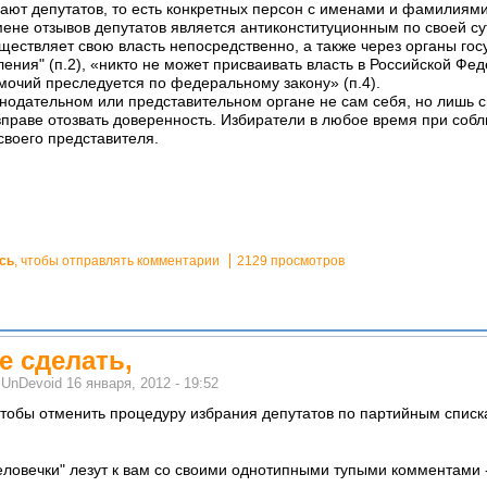
рают депутатов, то есть конкретных персон с именами и фамилиями
ене отзывов депутатов является антиконституционным по своей сут
ществляет свою власть непосредственно, а также через органы гос
ения" (п.2), «никто не может присваивать власть в Российской Фед
очий преследуется по федеральному закону» (п.4).
онодательном или представительном органе не сам себя, но лишь с
вправе отозвать доверенность. Избиратели в любое время при со
своего представителя.
сь
, чтобы отправлять комментарии
2129 просмотров
е сделать,
м
UnDevoid
16 января, 2012 - 19:52
 чтобы отменить процедуру избрания депутатов по партийным спис
еловечки" лезут к вам со своими однотипными тупыми комментами -