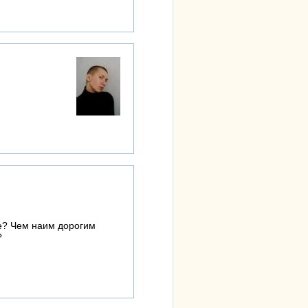
е? Чем наим дорогим
?