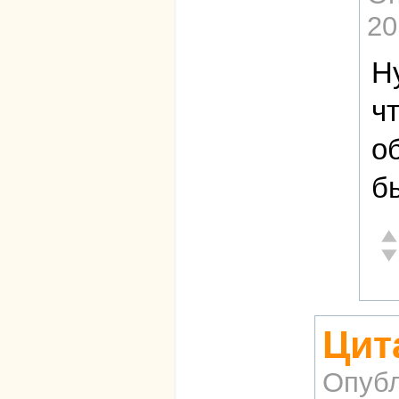
20
Н
ч
о
б
От
Не
Цит
Опубл