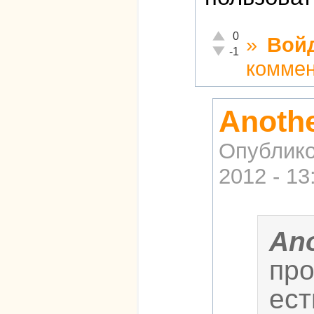
Отлично!
0
»
Вой
Неадекватно!
-1
комме
Anothe
Опублико
2012 - 13
Ano
про
ест