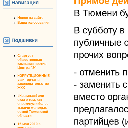
Прямое дей
Навигация
В Тюмени бу
Новое на сайте
Ваши голосования
В субботу в
публичные с
Подшивки
прочих вопр
Стартует
общественная
кампания против
Центра "Э"
- отменить 
КОРРУПЦИОННЫЕ
уши торчат в
- заменить 
законодательстве
ЖКХ
вместо орга
#Крымнаш! или
сказ о том, как
опрокинули более
предлагалос
тысячи молодых
семей Тюменской
области
партийцев (
15 мая 2010 г.
тюменцы