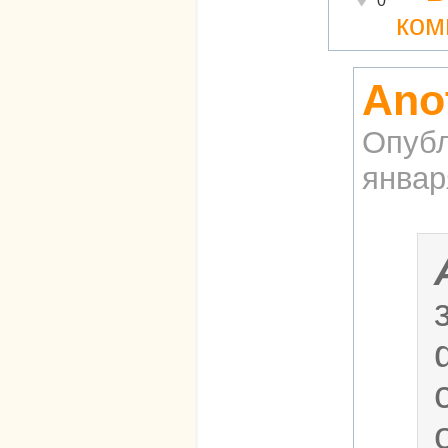
0
ком
Ano
Опубл
январ