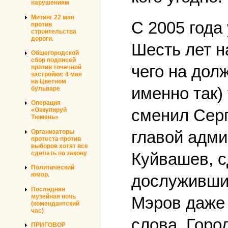
нарушениям
Митинг 22 мая
С 2005 года
против
строительства
дороги.
Шесть лет н
Общегородской
сбор подписей
чего на дол
против точечной
застройки: 4 мая
на Цветном
именно так)
бульваре
Операция
сменил Серг
«Оккупируй
Тюмень»
главой адми
Организаторы
протеста против
выборов хотят все
Куйвашев, с
сделать по закону
Политический
юмор.
дослуживши
Последняя
музейная ночь
Мэров даже 
(комендантский
час)
слова. Горо
ПРИГОВОР