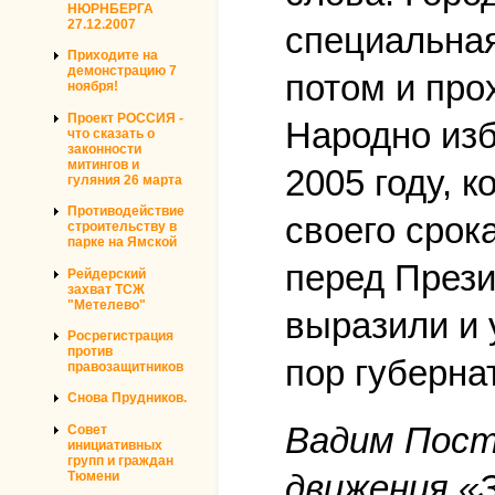
НЮРНБЕРГА
27.12.2007
специальная
Приходите на
демонстрацию 7
потом и про
ноября!
Проект РОССИЯ -
Народно изб
что сказать о
законности
митингов и
2005 году, 
гуляния 26 марта
Противодействие
своего срок
строительству в
парке на Ямской
перед Прези
Рейдерский
захват ТСЖ
"Метелево"
выразили и 
Росрегистрация
против
пор губерна
правозащитников
Снова Прудников.
Вадим Пост
Совет
инициативных
групп и граждан
движения «З
Тюмени