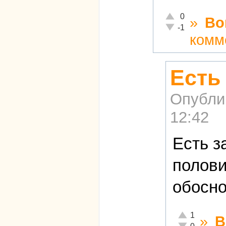
Отлично!
0
»
Во
Неадекватно!
-1
комм
Есть
Опубли
12:42
Есть з
полови
обосно
Отлично!
1
»
В
Неадекватно!