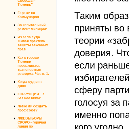
Свободы -
Тюмень"
Таким образ
Гаражи на
Коммунаров
приняты во 
За капитальный
ремонт милиции!
теории «заб
Из зала суда ...
Живая практика
защиты законных
прав
доверия. Что
Как в городе
Тюмени
если раньше
провалилась
транспортная
реформа. Часть 1.
избирателей
Когда судья в
доле
сферу парти
КОРРУПЦИЯ... а
без нее никак
голосуя за п
Легко ли создать
профсоюз?
именно попа
ЛЖЕВЫБОРЫ
СКОРО - горячая
кого угодно.
линия по