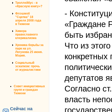
Троллейбус - в
«Красную книгу»?
- Конституци
Флэшмоб
"Сцепка" 18
апреля 2008 года
«Граждане Р
в Тюмени
Химера
быть избран
православного
клерикализма
Что из этог
Хроника борьбы за
парк на ул.
Логунова 25 июня.
конкретных 
Мэрия.
Социальный
политически
эскапизм: прочь
от журналистики
депутатов я
Согласно ст
Совет инициативных
групп и граждан
Тюмени
власть непо
государстве
Сейчас на