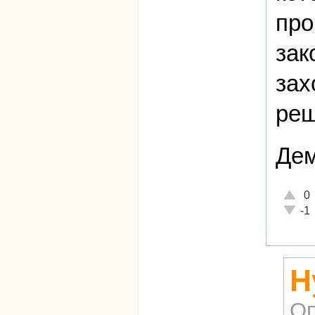
про
зак
зах
реш
Дем
Отличн
0
Неадек
-1
Н
Оп