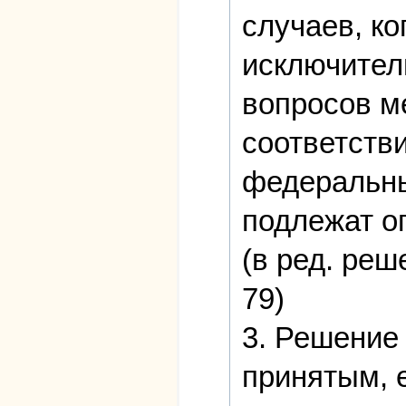
случаев, к
исключител
вопросов м
соответств
федеральны
подлежат о
(в ред. ре
79)
3. Решение
принятым, е