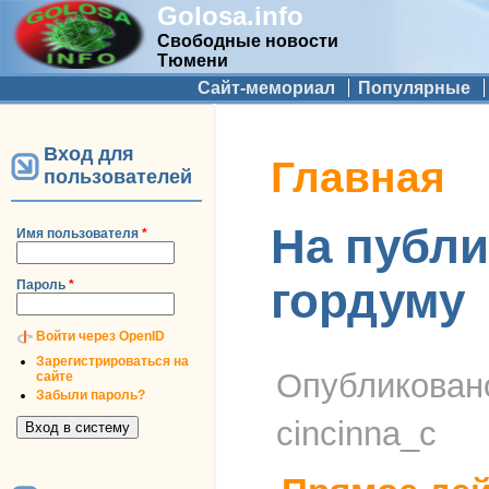
Golosa.info
Свободные новости
Тюмени
Дополнительное меню
Сайт-мемориал
Популярные
Вход для
Вы здесь
Главная
пользователей
На публ
Имя пользователя
*
гордуму
Пароль
*
Войти через OpenID
Зарегистрироваться на
Опубликова
сайте
Забыли пароль?
cincinna_c