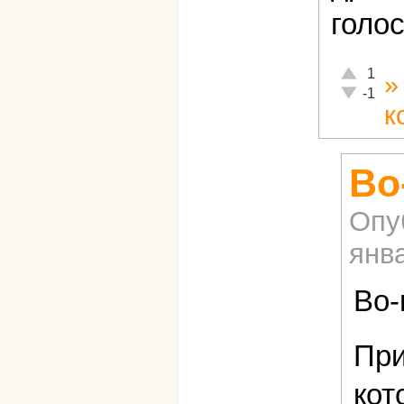
голос
Отлично!
1
Неадекват
-1
к
Во
Опу
янва
Во-
При
кот