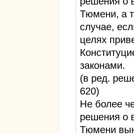
решения о 
Тюмени, а т
случае, ес
целях прив
Конституци
законами.
(в ред. реш
620)
Не более ч
решения о 
Тюмени вын