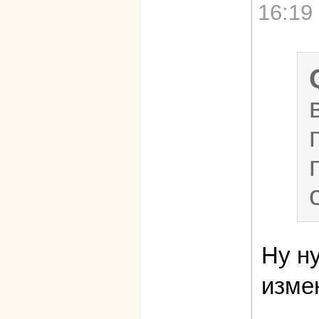
16:19
Ну н
изме