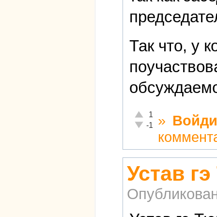
председате
Так что, у 
поучаствов
обсуждаемо
Отлично!
1
»
Войди
Неадекватно!
-1
коммент
Устав гэ
Опубликова