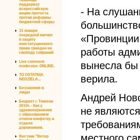
поддержат
- На слушан
всероссийскую
акцию протеста
против реформы
большинство
бюджетной сферы
31 января
«Провинции.
очередной митинг
в защиту
конституционного
права граждан на
работы адм
своблду собраний
Live comment
вынесла бы 
moderator. ONLINE.
TO OSTATNIA
верила.
NEDZIELA...
Беззаконие в
лицах
Андрей Ново
Бюджет г. Тюмени
2010г. - Как у
не являются
здравоохранения
с образованием
отняли конфетку и
требования
отдали
дорожникам.
местного са
Вестник "Ветер