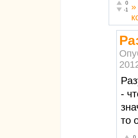
Отлично!
0
Неадекват
-1
к
Ра
Опу
2012
Раз
- ч
зна
то 
Отличн
0