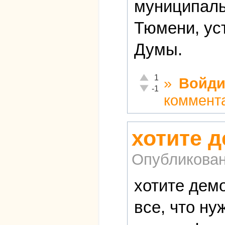
муниципаль
Тюмени, ус
Думы.
Отлично!
1
»
Войди
Неадекватно!
-1
коммент
хотите 
Опубликова
хотите демо
все, что ну