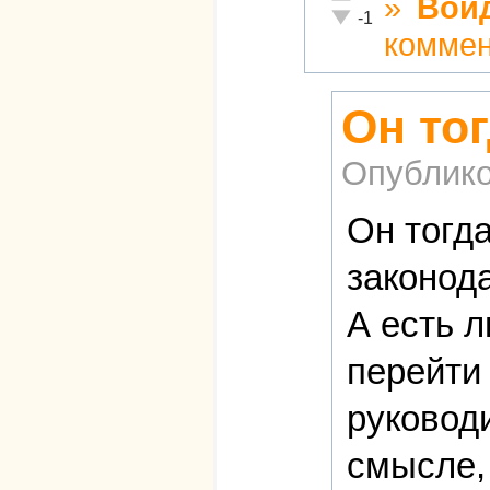
»
Вой
Неадекватно!
-1
комме
Он то
Опублико
Он тогд
законода
А есть 
перейти
руковод
смысле, 