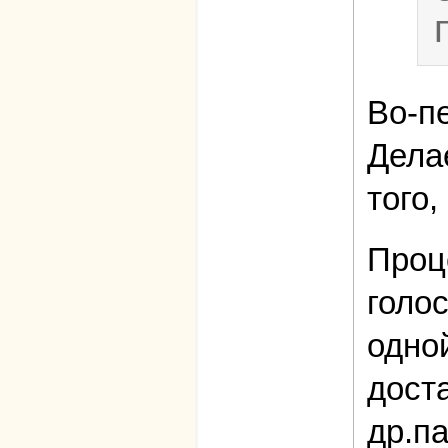
Во-п
Дела
того
Проц
голо
одно
дост
др.п