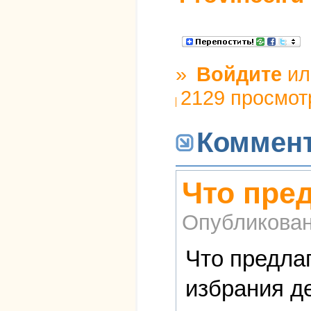
»
Войдите
и
2129 просмот
Коммен
Что пред
Опубликова
Что предла
избрания д