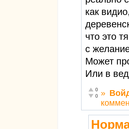
как видио
деревенс
что это т
с желание
Может про
Или в вед
Отлично!
0
»
Вой
Неадекватно!
0
коммен
Норма