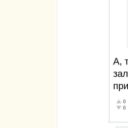
А, 
зал
при
Отлич
0
Неаде
0