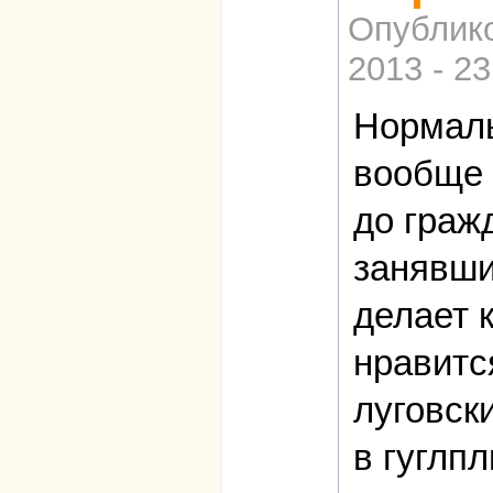
Опублик
2013 - 23
Нормаль
вообще 
до граж
занявши
делает 
нравитс
луговск
в гуглп