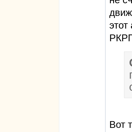
движ
этот
РКРП
Вот 