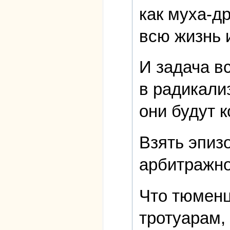
как муха-д
всю жизнь 
И задача вс
в радикализ
они будут 
Взять эпиз
арбитражно
Что тюменц
тротуарам,