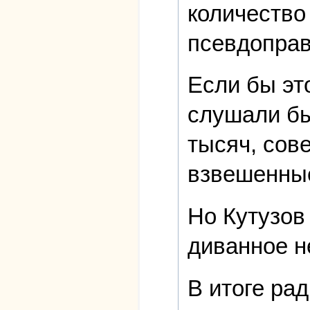
количество
псевдопра
Если бы эт
слушали бы
тысяч, сов
взвешенные
Но Кутузов
диванное н
В итоге рад