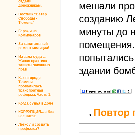
отдали
мешали про
дорожникам.
Вестник "Ветер
созданию Ле
Свободы -
Тюмень"
минуты до 
Гаражи на
Коммунаров
помещения. 
За капитальный
ремонт милиции!
попытались 
Из зала суда ...
Живая практика
защиты законных
здании бом
прав
Как в городе
Тюмени
провалилась
транспортная
реформа. Часть 1.
Когда судья в доле
Повтор п
КОРРУПЦИЯ... а без
нее никак
Легко ли создать
профсоюз?