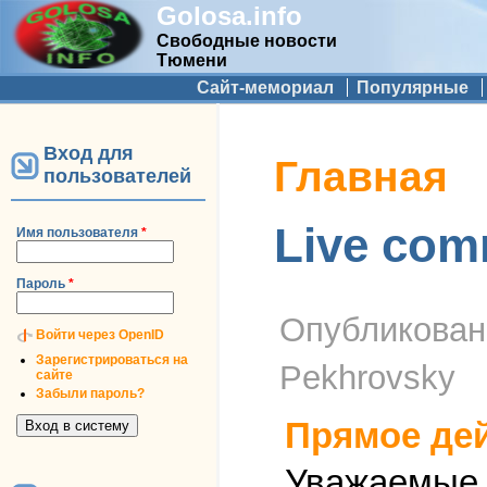
Golosa.info
Свободные новости
Тюмени
Дополнительное меню
Сайт-мемориал
Популярные
Вход для
Вы здесь
Главная
пользователей
Live com
Имя пользователя
*
Пароль
*
Опубликова
Войти через OpenID
Зарегистрироваться на
Pekhrovsky
сайте
Забыли пароль?
Прямое де
Уважаемые с