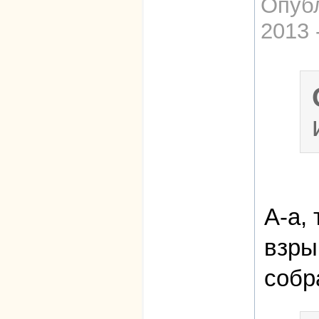
Опуб
2013 
А-а,
взры
собр