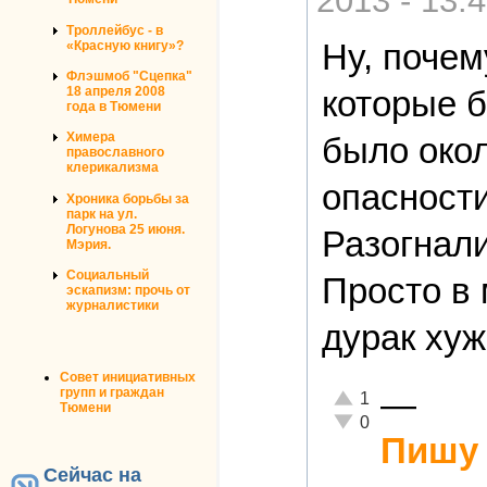
2013 - 13:
Троллейбус - в
Ну, почем
«Красную книгу»?
Флэшмоб "Сцепка"
18 апреля 2008
которые б
года в Тюмени
Химера
было окол
православного
клерикализма
опасности
Хроника борьбы за
парк на ул.
Логунова 25 июня.
Разогнали
Мэрия.
Социальный
Просто в
эскапизм: прочь от
журналистики
дурак хуж
Совет инициативных
—
групп и граждан
Отлично!
1
Тюмени
Неадекватно!
0
Пишу 
Сейчас на