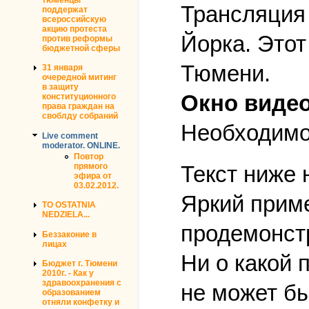
Трансляция
поддержат
всероссийскую
акцию протеста
Йорка. Это
против реформы
бюджетной сферы
Тюмени.
31 января
очередной митинг
в защиту
Окно видео
конституционного
права граждан на
своблду собраний
Необходимо 
Live comment
moderator. ONLINE.
Повтор
прямого
Текст ниже 
эфира от
03.02.2012.
Яркий прим
TO OSTATNIA
NEDZIELA...
продемонстр
Беззаконие в
лицах
Ни о какой 
Бюджет г. Тюмени
2010г. - Как у
здравоохранения с
не может бы
образованием
отняли конфетку и