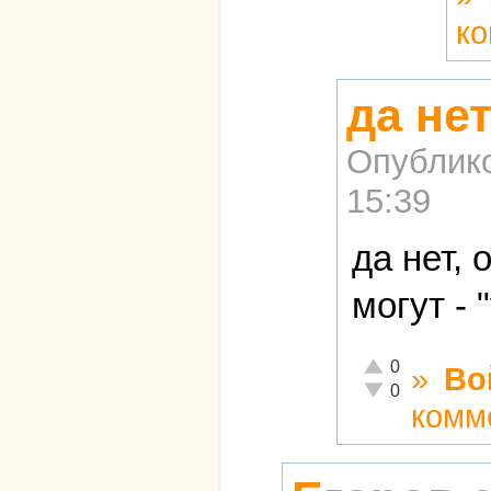
к
да не
Опублик
15:39
да нет,
могут -
Отлично!
0
»
Во
Неадекватно!
0
комм