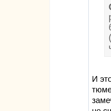
И эт
тюме
заме
не с