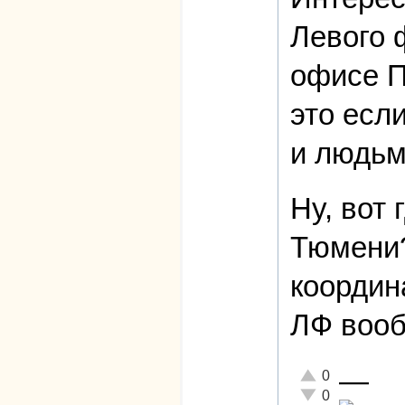
Левого 
офисе П
это есл
и людьм
Ну, вот 
Тюмени?
координ
ЛФ вооб
—
Отлично!
0
Неадекватно!
0