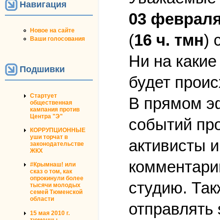
Навигация
03 февраля
Новое на сайте
(
16 ч. тмн
) 
Ваши голосования
Ни на какие
Подшивки
будет проис
Стартует
В прямом э
общественная
кампания против
Центра "Э"
событий пр
КОРРУПЦИОННЫЕ
уши торчат в
активисты и
законодательстве
ЖКХ
комментари
#Крымнаш! или
сказ о том, как
опрокинули более
студию. Так
тысячи молодых
семей Тюменской
области
отправлять 
15 мая 2010 г.
тюменцы