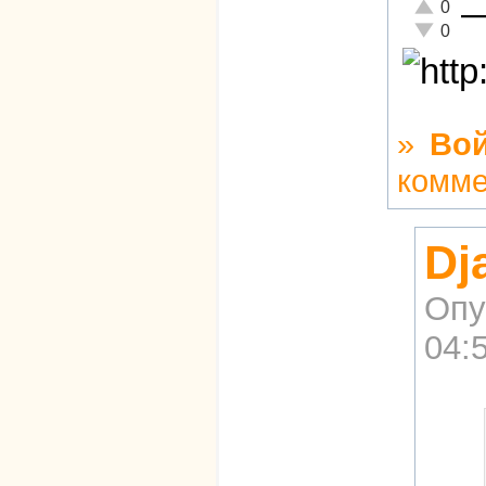
Отлично!
0
Неадекват
0
»
Во
комме
Dj
Опу
04: