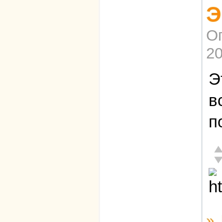
Э
О
20
Э
в
п
От
Не
»