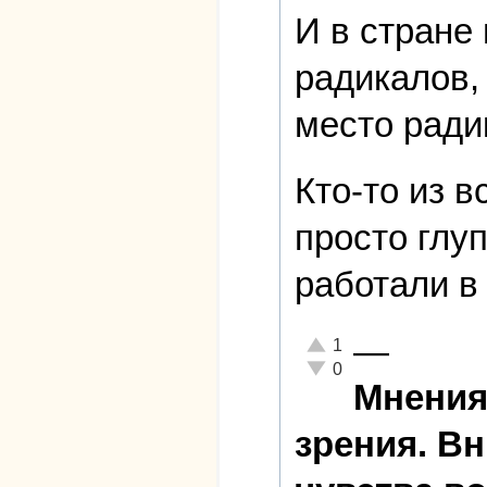
И в стране 
радикалов,
место ради
Кто-то из 
просто глу
работали в
—
Отлично!
1
Неадекватно!
0
Мнения 
зрения. В