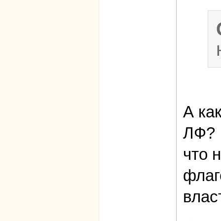
А ка
ЛФ? :
что 
флаг
влас