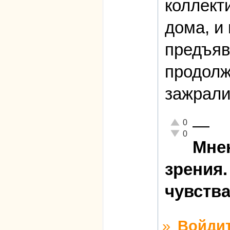
коллект
дома, и 
предъяв
продолж
зажрали
—
Отлично!
0
Неадекватно!
0
Мнен
зрения.
чувств
»
Войди