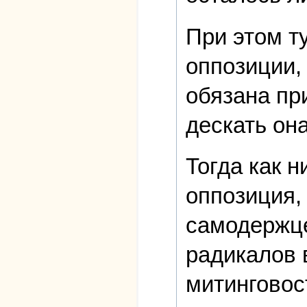
При этом т
оппозиции, 
обязана пр
дескать он
Тогда как 
оппозиция, 
самодержце
радикалов 
митинговос