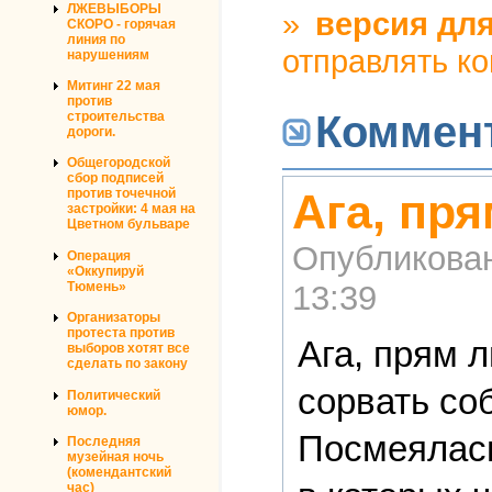
ЛЖЕВЫБОРЫ
»
версия для
СКОРО - горячая
линия по
отправлять к
нарушениям
Митинг 22 мая
против
Коммен
строительства
дороги.
Общегородской
сбор подписей
Ага, пр
против точечной
застройки: 4 мая на
Цветном бульваре
Опубликова
Операция
«Оккупируй
13:39
Тюмень»
Организаторы
протеста против
Ага, прям 
выборов хотят все
сделать по закону
сорвать со
Политический
юмор.
Посмеялась
Последняя
музейная ночь
(комендантский
час)