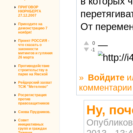
в которых 
ПРИГОВОР
перетягиват
НЮРНБЕРГА
27.12.2007
От перемен
Приходите на
демонстрацию 7
ноября!
Проект РОССИЯ -
—
Отлично!
0
что сказать о
Неадекватно!
законности
-1
митингов и гуляния
26 марта
Противодействие
строительству в
парке на Ямской
»
Войдите
и
Рейдерский захват
комментарии
ТСЖ "Метелево"
Росрегистрация
против
правозащитников
Ну, по
Снова Прудников.
Опубликов
Совет
инициативных
групп и граждан
Тюмени