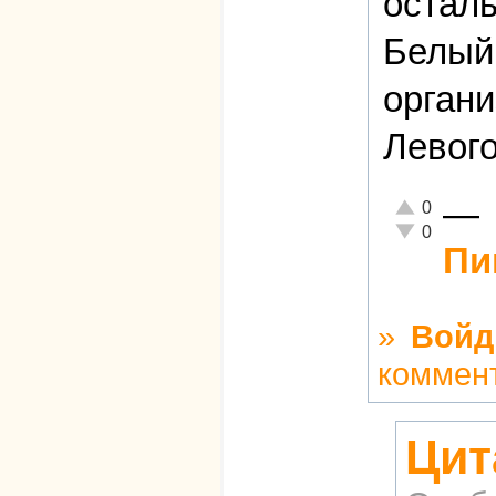
осталь
Белый 
органи
Левого
—
Отлично!
0
Неадекватно!
0
Пи
»
Войд
коммен
Цит