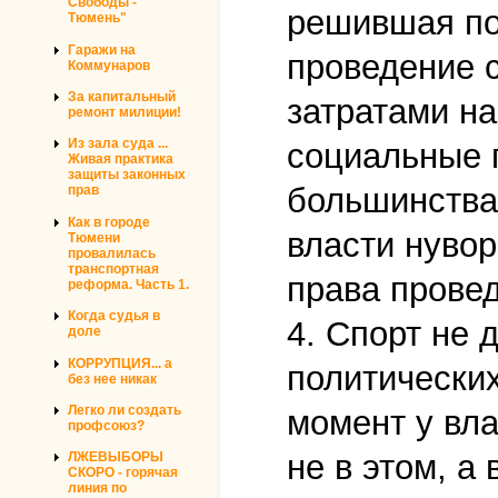
Свободы -
решившая по
Тюмень"
Гаражи на
проведение 
Коммунаров
За капитальный
затратами на
ремонт милиции!
Из зала суда ...
социальные 
Живая практика
защиты законных
большинства 
прав
Как в городе
власти нувор
Тюмени
провалилась
транспортная
права прове
реформа. Часть 1.
Когда судья в
4. Спорт не 
доле
КОРРУПЦИЯ... а
политических
без нее никак
Легко ли создать
момент у вла
профсоюз?
не в этом, 
ЛЖЕВЫБОРЫ
СКОРО - горячая
линия по