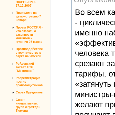
НЮРНБЕРГА
27.12.2007
Во всем к
Приходите на
демонстрацию 7
- цикличе
ноября!
Проект РОССИЯ -
именно на
что сказать о
законности
митингов и
«эффектив
гуляния 26 марта
Противодействие
человека 
строительству в
парке на Ямской
срезают з
Рейдерский
захват ТСЖ
"Метелево"
тарифы, о
Росрегистрация
«затянуть 
против
правозащитников
министры-
Снова Прудников.
Совет
желают пр
инициативных
групп и граждан
Тюмени
получают 