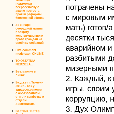
поддержат
потрачены на
всероссийскую
акцию протеста
против реформы
с мировым и
бюджетной сферы
мать) готов/а
31 января
очередной митинг
в защиту
десятки тыся
конституционного
права граждан на
своблду собраний
аварийном и 
Live comment
moderator. ONLINE.
разбитыми д
TO OSTATNIA
NEDZIELA...
мизерными п
Беззаконие в
лицах
2. Каждый, к
Бюджет г. Тюмени
2010г. - Как у
игры, своим 
здравоохранения
с образованием
коррупцию, н
отняли конфетку и
отдали
дорожникам.
3. Дух Олимп
Вестник "Ветер