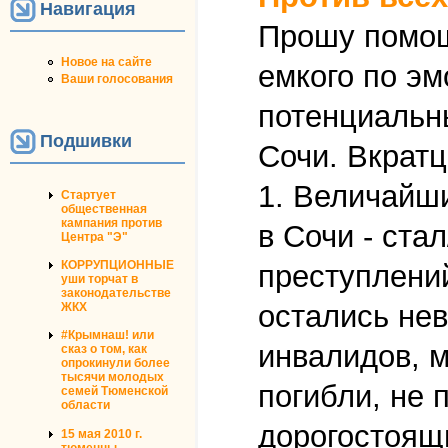
Навигация
Прошу помощи
Новое на сайте
емкого по э
Ваши голосования
потенциальн
Подшивки
Сочи. Вкратц
1. Величайши
Стартует
общественная
кампания против
в Сочи - ста
Центра "Э"
КОРРУПЦИОННЫЕ
преступлений
уши торчат в
законодательстве
остались не
ЖКХ
#Крымнаш! или
инвалидов, 
сказ о том, как
опрокинули более
тысячи молодых
погибли, не
семей Тюменской
области
дорогостоящи
15 мая 2010 г.
тюменцы