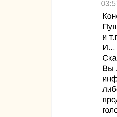
03:5
Кон
Пуш
и т.
И...
Ска
Вы 
инф
либ
про
гол