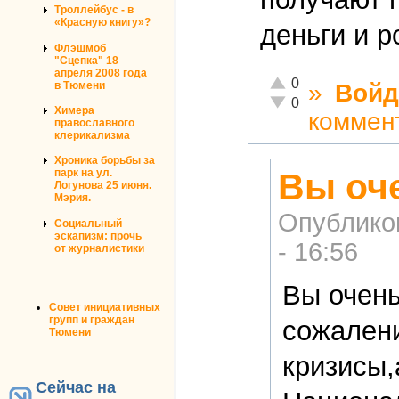
Троллейбус - в
«Красную книгу»?
деньги и р
Флэшмоб
"Сцепка" 18
апреля 2008 года
Отлично!
0
в Тюмени
»
Войд
Неадекватно!
0
Химера
коммен
православного
клерикализма
Хроника борьбы за
Вы оч
парк на ул.
Логунова 25 июня.
Мэрия.
Опублико
Социальный
эскапизм: прочь
- 16:56
от журналистики
Вы очень
Совет инициативных
групп и граждан
сожален
Тюмени
кризисы,
Сейчас на