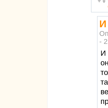
Неадек
0
И
Оп
- 
И 
он
то
та
ве
пр