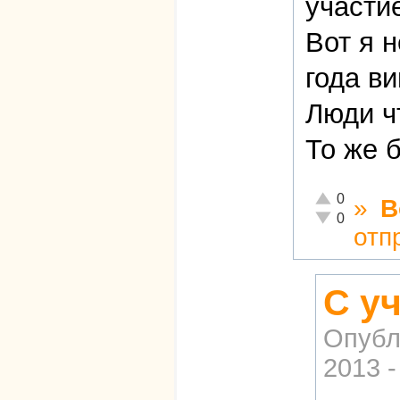
участи
Вот я н
года в
Люди чт
То же 
Отлично!
0
»
В
Неадекватно!
0
отп
С у
Опубл
2013 -