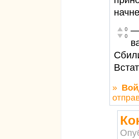
начне
Отлично!
0
Неадекват
0
в
Сбили
Встат
»
Вой
отпра
Ко
Опу