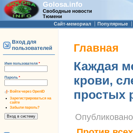
Golosa.info
Свободные новости
Тюмени
Дополнительное меню
Сайт-мемориал
Популярные
Вход для
Вы здесь
Главная
пользователей
Каждая ме
Имя пользователя
*
крови, сл
Пароль
*
простых р
Войти через OpenID
Зарегистрироваться на
сайте
Забыли пароль?
Опубликован
Против всех