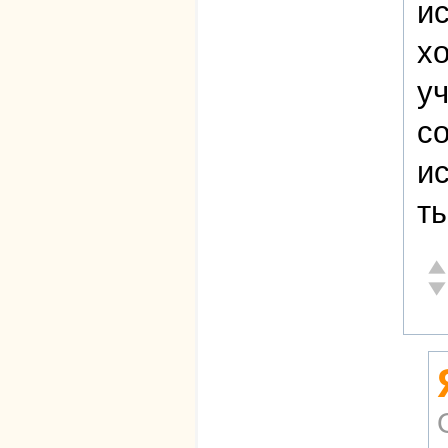
и
хо
уч
со
ис
т
От
Не