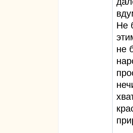
дал
вду
Не 
эти
не 
нар
про
неч
хва
кра
при