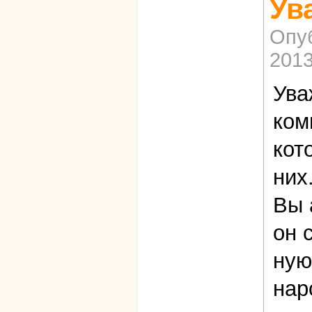
Ув
Опу
2013
Ува
ком
кот
них
Вы 
он 
ную
нар