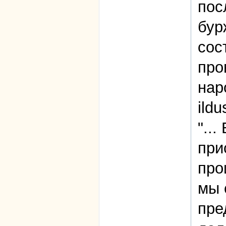
пос
бур
сос
про
нар
ildu
"...
при
про
мы 
пре