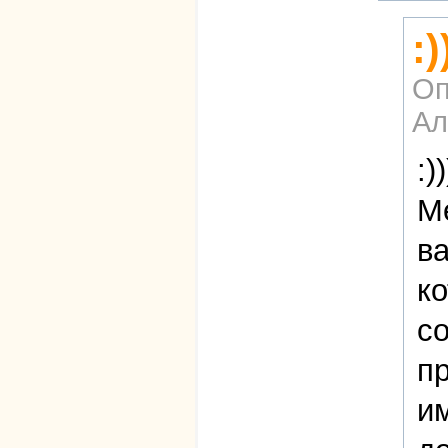
:
Оп
Ал
:))
М
ва
к
с
пр
и