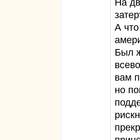
На дв
затер
А что
амер
Был ж
всево
вам п
но по
подде
рискн
прекр
прино