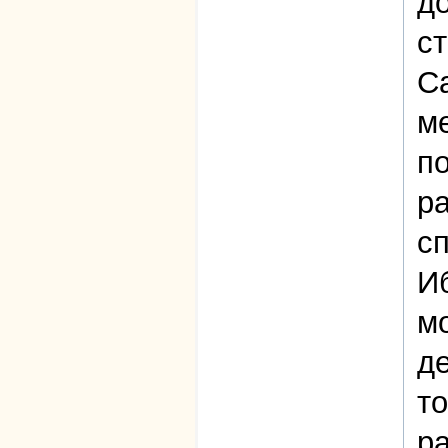
до
ст
С
м
по
ра
сп
Иб
м
де
т
р