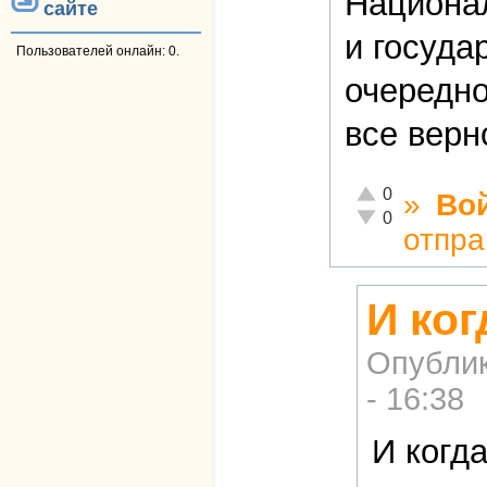
Национа
сайте
и госуда
Пользователей онлайн: 0.
очередно
все верн
Отлично!
0
»
Во
Неадекватно!
0
отпра
И ко
Опубли
- 16:38
И когд