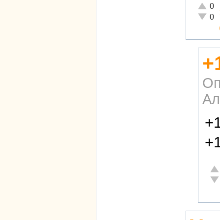
Отличн
0
Неадек
0
+
Оп
Ал
+1
+1
От
Не