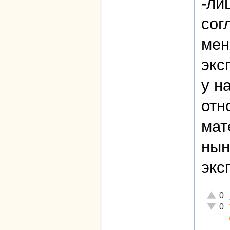
-ли
сог
мен
экс
у н
отн
мат
нын
экс
Отличн
0
Неадек
0