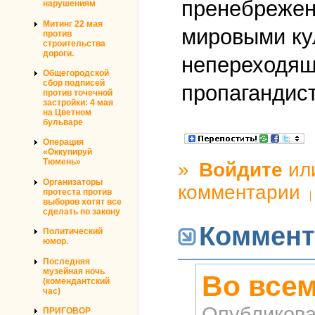
пренебрежен
нарушениям
Митинг 22 мая
мировыми ку
против
строительства
дороги.
непереходящ
Общегородской
сбор подписей
пропагандист
против точечной
застройки: 4 мая
на Цветном
бульваре
Операция
«Оккупируй
Тюмень»
»
Войдите
ил
Организаторы
комментарии
протеста против
выборов хотят все
сделать по закону
Коммент
Политический
юмор.
Последняя
музейная ночь
Во всем
(комендантский
час)
Опубликова
ПРИГОВОР