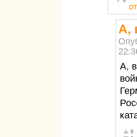
0
о
А,
Опу
22:3
А, 
вой
Гер
Рос
кат
Отличн
0