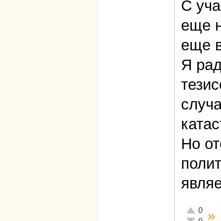
С уч
еще н
еще в
Я рад
тезис
случа
ката
Но от
полит
являе
Отлично!
0
»
Неадекват