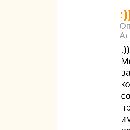
:
Оп
Ал
:))
М
ва
к
с
пр
и