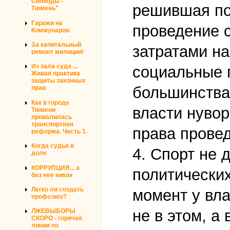
Свободы -
решившая по
Тюмень"
Гаражи на
проведение 
Коммунаров
За капитальный
затратами на
ремонт милиции!
Из зала суда ...
социальные 
Живая практика
защиты законных
большинства 
прав
Как в городе
власти нувор
Тюмени
провалилась
транспортная
права прове
реформа. Часть 1.
Когда судья в
4. Спорт не 
доле
КОРРУПЦИЯ... а
политических
без нее никак
Легко ли создать
момент у вла
профсоюз?
не в этом, 
ЛЖЕВЫБОРЫ
СКОРО - горячая
линия по