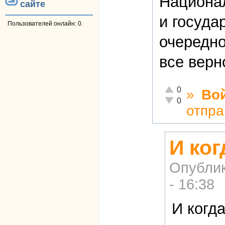
Национа
сайте
и госуда
Пользователей онлайн: 0.
очередно
все верн
Отлично!
0
»
Во
Неадекватно!
0
отпра
И ко
Опубли
- 16:38
И когд