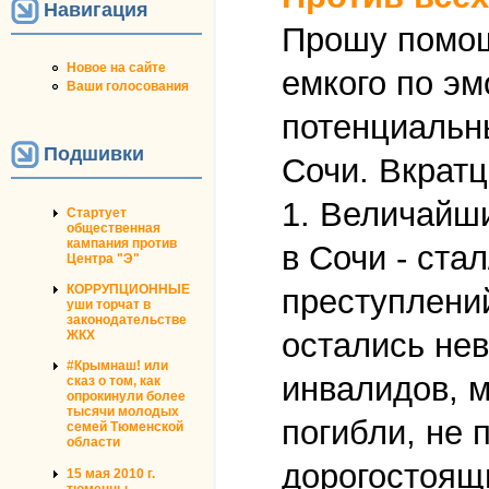
Навигация
Прошу помощи
Новое на сайте
емкого по э
Ваши голосования
потенциальн
Подшивки
Сочи. Вкратц
1. Величайши
Стартует
общественная
кампания против
в Сочи - ста
Центра "Э"
КОРРУПЦИОННЫЕ
преступлений
уши торчат в
законодательстве
остались не
ЖКХ
#Крымнаш! или
инвалидов, 
сказ о том, как
опрокинули более
тысячи молодых
погибли, не
семей Тюменской
области
дорогостоящи
15 мая 2010 г.
тюменцы