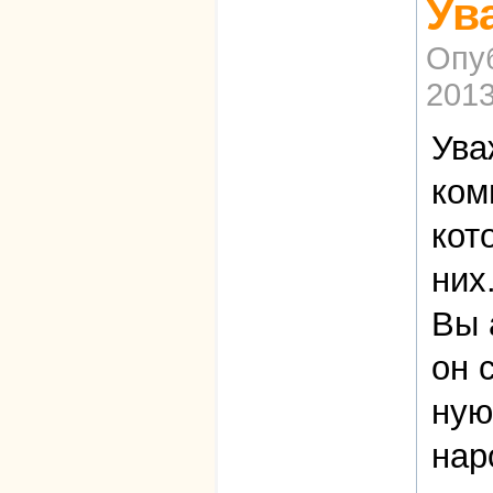
Ув
Опу
2013
Ува
ком
кот
них
Вы 
он 
ную
нар