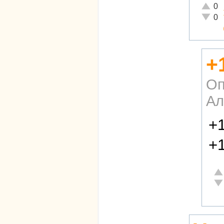
Отличн
0
Неадек
0
+
Оп
Ал
+1
+1
От
Не