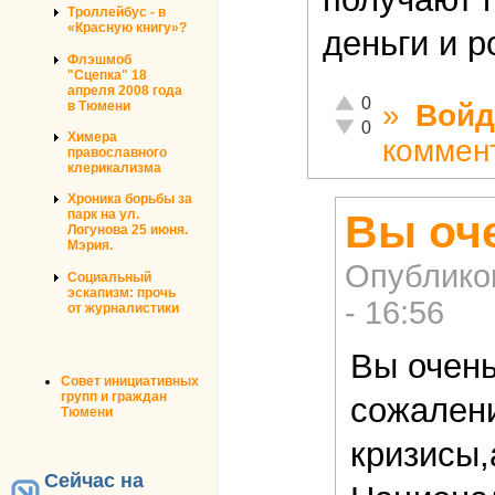
Троллейбус - в
«Красную книгу»?
деньги и р
Флэшмоб
"Сцепка" 18
апреля 2008 года
Отлично!
0
в Тюмени
»
Войд
Неадекватно!
0
Химера
коммен
православного
клерикализма
Хроника борьбы за
Вы оч
парк на ул.
Логунова 25 июня.
Мэрия.
Опублико
Социальный
эскапизм: прочь
- 16:56
от журналистики
Вы очень
Совет инициативных
групп и граждан
сожален
Тюмени
кризисы,
Сейчас на