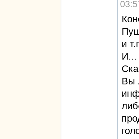
03:5
Кон
Пуш
и т.
И...
Ска
Вы 
инф
либ
про
гол