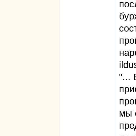
пос
бур
сос
про
нар
ildu
"...
при
про
мы 
пре