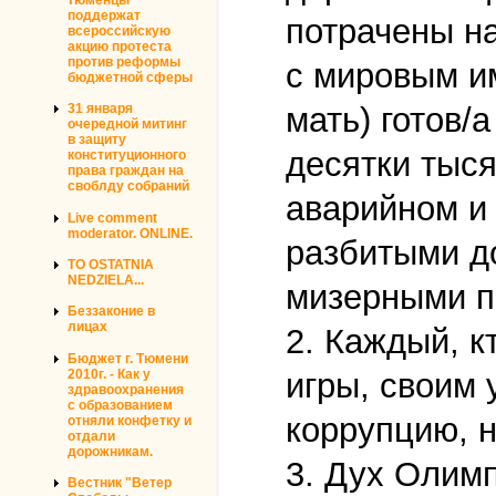
поддержат
потрачены на
всероссийскую
акцию протеста
против реформы
с мировым и
бюджетной сферы
мать) готов/а
31 января
очередной митинг
в защиту
десятки тыся
конституционного
права граждан на
своблду собраний
аварийном и 
Live comment
moderator. ONLINE.
разбитыми д
TO OSTATNIA
NEDZIELA...
мизерными п
Беззаконие в
лицах
2. Каждый, к
Бюджет г. Тюмени
2010г. - Как у
игры, своим 
здравоохранения
с образованием
коррупцию, н
отняли конфетку и
отдали
дорожникам.
3. Дух Олимп
Вестник "Ветер