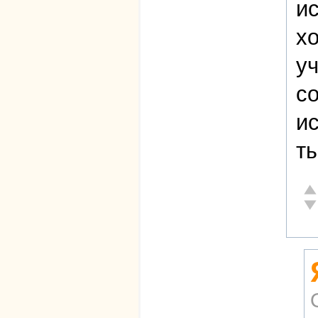
и
хо
уч
со
ис
т
От
Не