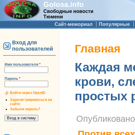
Golosa.info
Свободные новости
Тюмени
Дополнительное меню
Сайт-мемориал
Популярные
Вход для
Вы здесь
Главная
пользователей
Каждая ме
Имя пользователя
*
крови, сл
Пароль
*
простых р
Войти через OpenID
Зарегистрироваться на
сайте
Забыли пароль?
Опубликован
Против всех