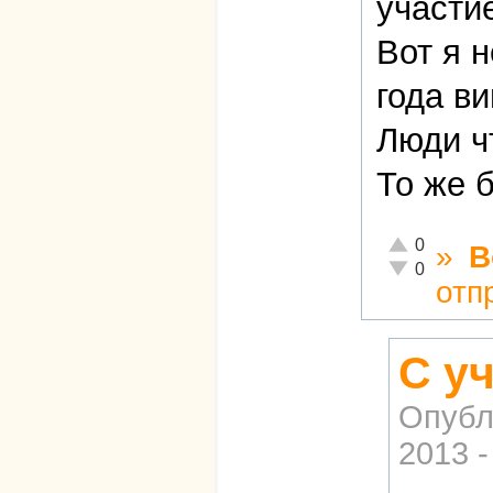
участи
Вот я н
года в
Люди чт
То же 
Отлично!
0
»
В
Неадекватно!
0
отп
С у
Опубл
2013 -