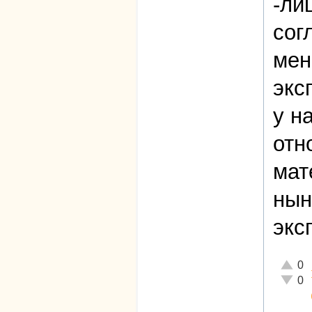
-ли
сог
мен
экс
у н
отн
мат
нын
экс
Отличн
0
Неадек
0