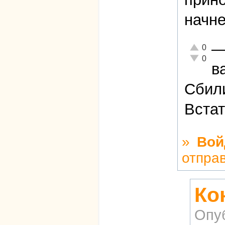
начне
Отлично!
0
Неадекват
0
в
Сбили
Встат
»
Вой
отпра
Ко
Опу