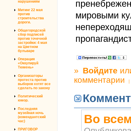
пренебрежен
нарушениям
Митинг 22 мая
мировыми ку
против
строительства
дороги.
непереходящ
Общегородской
сбор подписей
пропагандист
против точечной
застройки: 4 мая
на Цветном
бульваре
Операция
«Оккупируй
Тюмень»
»
Войдите
ил
Организаторы
комментарии
протеста против
выборов хотят все
сделать по закону
Коммент
Политический
юмор.
Последняя
музейная ночь
Во всем
(комендантский
час)
Опубликова
ПРИГОВОР