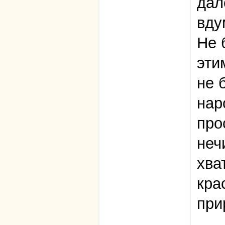
дал
вду
Не 
эти
не 
нар
про
неч
хва
кра
при