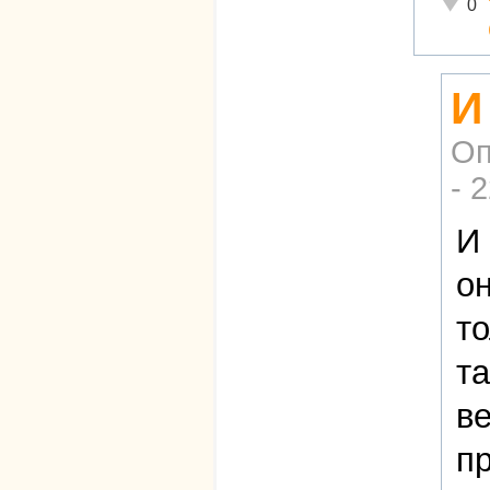
Неадек
0
И
Оп
- 
И 
он
то
та
ве
пр