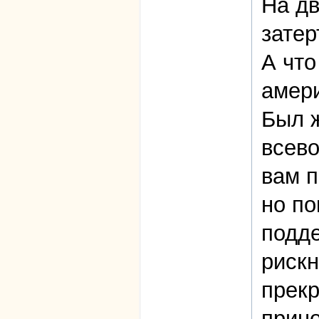
На дв
затер
А что
амер
Был ж
всево
вам п
но по
подде
рискн
прекр
прино