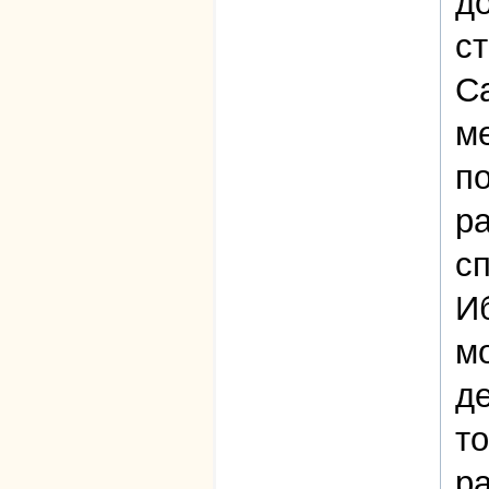
до
ст
С
м
по
ра
сп
Иб
м
де
т
р