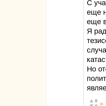
С уч
еще н
еще в
Я рад
тезис
случа
ката
Но от
полит
являе
Отлично!
0
»
Неадекват