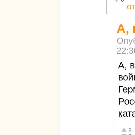
0
о
А,
Опу
22:3
А, 
вой
Гер
Рос
кат
Отличн
0