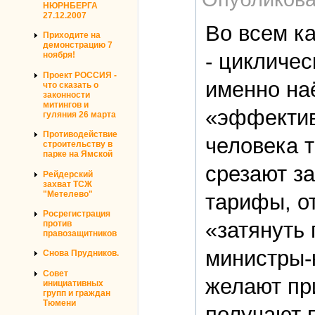
НЮРНБЕРГА
27.12.2007
Во всем к
Приходите на
демонстрацию 7
- цикличе
ноября!
Проект РОССИЯ -
именно на
что сказать о
законности
митингов и
«эффектив
гуляния 26 марта
Противодействие
человека 
строительству в
парке на Ямской
срезают з
Рейдерский
захват ТСЖ
"Метелево"
тарифы, о
Росрегистрация
«затянуть 
против
правозащитников
министры-
Снова Прудников.
Совет
желают пр
инициативных
групп и граждан
Тюмени
получают 