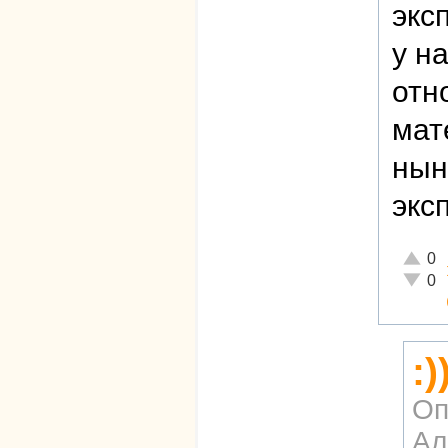
экс
у н
отн
мат
нын
экс
Отличн
0
Неадек
0
:
Оп
Ал