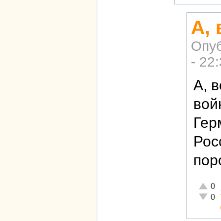
А, 
Опу
- 22
А, 
вой
Гер
Рос
пор
Отличн
0
Неадек
0