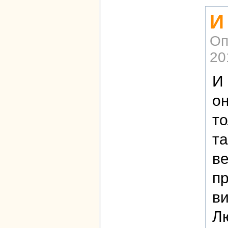
И
Оп
20
И 
он
то
та
ве
пр
ви
Лю