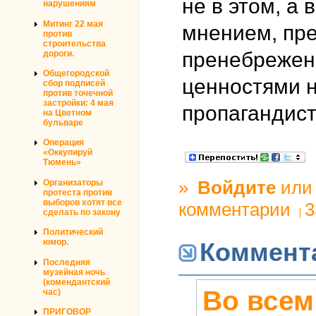
не в этом, а
нарушениям
Митинг 22 мая
мнением, пр
против
строительства
пренебрежен
дороги.
Общегородской
ценностями н
сбор подписей
против точечной
застройки: 4 мая
пропагандист
на Цветном
бульваре
Операция
«Оккупируй
Тюмень»
»
Войдите
ил
Организаторы
протеста против
выборов хотят все
комментарии
3
сделать по закону
Политический
юмор.
Коммент
Последняя
музейная ночь
(комендантский
Во всем
час)
ПРИГОВОР