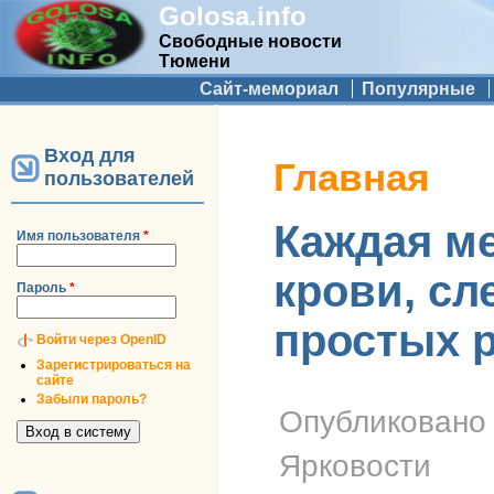
Golosa.info
Свободные новости
Тюмени
Дополнительное меню
Сайт-мемориал
Популярные
Вход для
Вы здесь
Главная
пользователей
Каждая ме
Имя пользователя
*
крови, сле
Пароль
*
простых р
Войти через OpenID
Зарегистрироваться на
сайте
Забыли пароль?
Опубликован
Ярковости