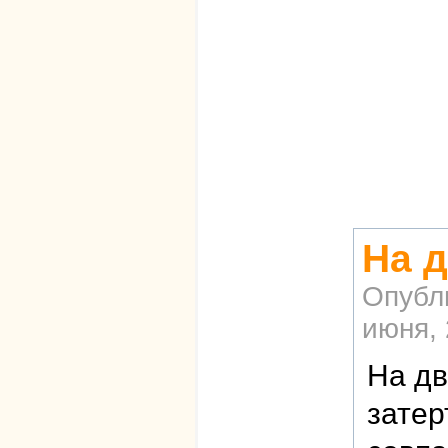
На д
Опубл
июня, 
На дв
затер