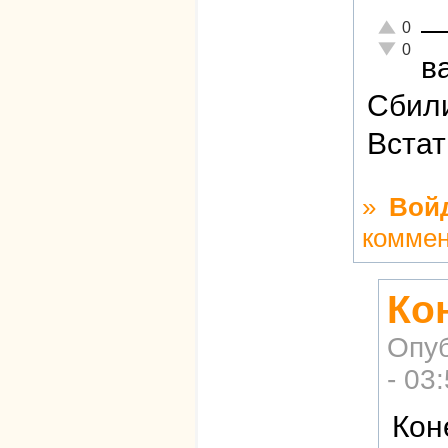
Отлично!
0
Неадекват
0
в
Сбили
Встат
»
Вой
комме
Ко
Опу
- 03
Кон