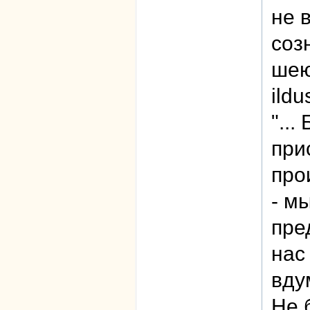
не 
соз
шею
ildu
"...
при
про
- м
пре
нас
вду
Не 