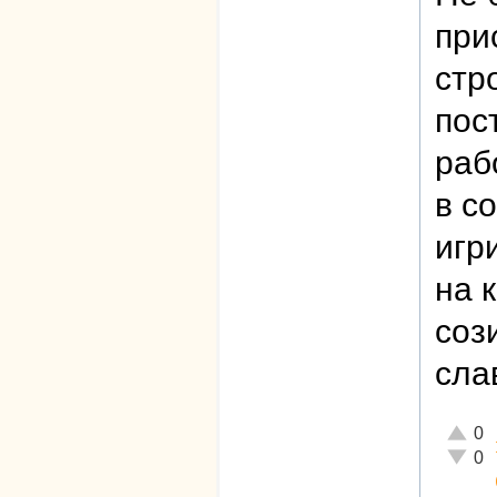
при
стр
пос
раб
в с
игр
на 
соз
сла
Отличн
0
Неадек
0