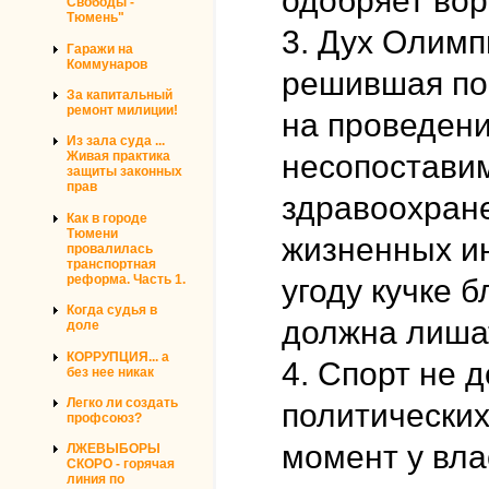
одобряет вор
Свободы -
Тюмень"
3. Дух Олимп
Гаражи на
Коммунаров
решившая по
За капитальный
ремонт милиции!
на проведени
Из зала суда ...
несопоставим
Живая практика
защиты законных
прав
здравоохране
Как в городе
Тюмени
жизненных ин
провалилась
транспортная
реформа. Часть 1.
угоду кучке б
Когда судья в
должна лиша
доле
КОРРУПЦИЯ... а
4. Спорт не 
без нее никак
Легко ли создать
политических
профсоюз?
момент у влас
ЛЖЕВЫБОРЫ
СКОРО - горячая
линия по