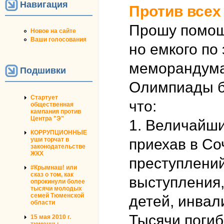
Навигация
Против всех
Прошу помощи
Новое на сайте
Ваши голосования
но емкого по
меморандума
Подшивки
Олимпиады бл
Стартует
что:
общественная
кампания против
Центра "Э"
1. Величайши
КОРРУПЦИОННЫЕ
приехав в Со
уши торчат в
законодательстве
ЖКХ
преступлений
#Крымнаш! или
сказ о том, как
выступления
опрокинули более
тысячи молодых
семей Тюменской
детей, инвал
области
Тысячи поги
15 мая 2010 г.
тюменцы