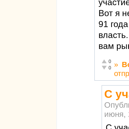
участи
Вот я н
91 год
власть.
вам рын
Отлично!
0
»
В
Неадекватно!
0
отп
С у
Опубл
июня, 
С уча