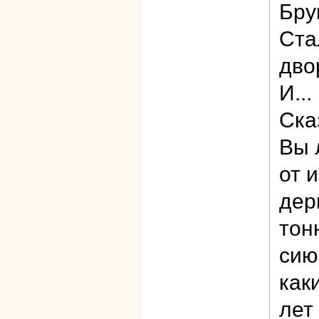
Бру
Стал
двор
И...
Ска
Вы 
от 
дер
тон
сию
как
лет