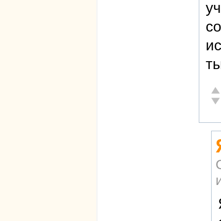
уч
со
ис
т
От
Не