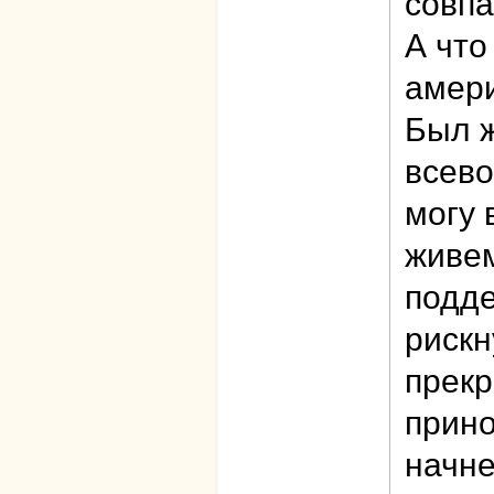
совп
А что
амер
Был ж
всево
могу 
живем
подде
рискн
прекр
прино
начне