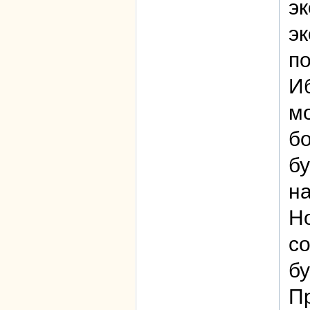
эк
эк
по
Иб
м
бо
бу
н
Но
с
бу
П