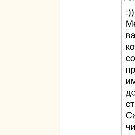
:))
М
ва
ко
со
пр
и
до
ст
С
ч