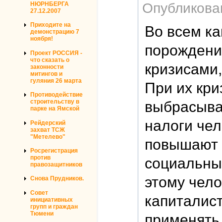
Опубликова
НЮРНБЕРГА
27.12.2007
Приходите на
Во всем ка
демонстрацию 7
ноября!
порождени
Проект РОССИЯ -
что сказать о
кризисами,
законности
митингов и
гуляния 26 марта
При их кр
Противодействие
строительству в
выбрасыва
парке на Ямской
налоги чел
Рейдерский
захват ТСЖ
"Метелево"
повышают 
Росрегистрация
против
социальные
правозащитников
этому чело
Снова Прудников.
Совет
капиталис
инициативных
групп и граждан
Тюмени
применять 