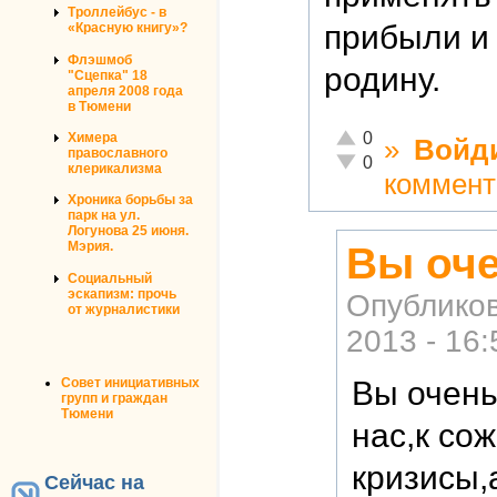
Троллейбус - в
прибыли и 
«Красную книгу»?
Флэшмоб
родину.
"Сцепка" 18
апреля 2008 года
в Тюмени
Отлично!
0
Химера
»
Войд
православного
Неадекватно!
0
клерикализма
коммент
Хроника борьбы за
парк на ул.
Логунова 25 июня.
Мэрия.
Вы оче
Социальный
эскапизм: прочь
Опублико
от журналистики
2013 - 16:
Совет инициативных
Вы очень
групп и граждан
Тюмени
нас,к со
кризисы,
Сейчас на