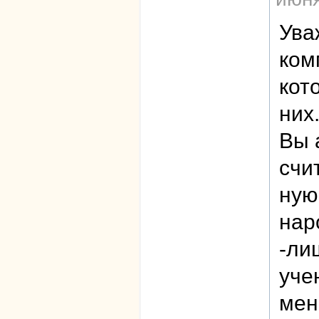
Ува
ком
кот
них
Вы 
счи
ную
нар
-ли
уче
мен