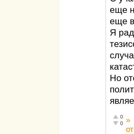
еще н
еще в
Я рад
тезис
случа
ката
Но от
полит
являе
Отлично!
0
»
Неадекват
0
о