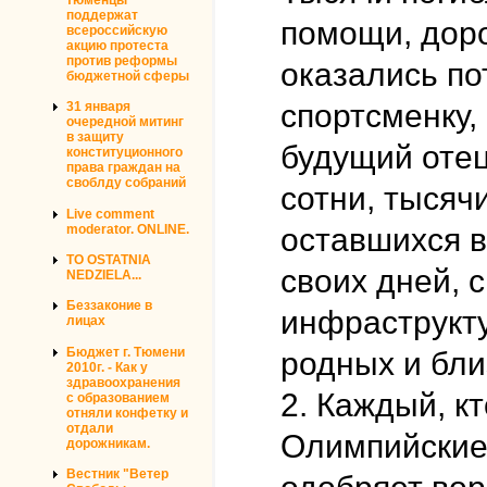
поддержат
помощи, доро
всероссийскую
акцию протеста
против реформы
оказались по
бюджетной сферы
спортсменку,
31 января
очередной митинг
в защиту
будущий отец/
конституционного
права граждан на
своблду собраний
сотни, тысячи
Live comment
moderator. ONLINE.
оставшихся в
TO OSTATNIA
своих дней, 
NEDZIELA...
Беззаконие в
инфраструкт
лицах
Бюджет г. Тюмени
родных и бли
2010г. - Как у
здравоохранения
2. Каждый, к
с образованием
отняли конфетку и
отдали
Олимпийские 
дорожникам.
Вестник "Ветер