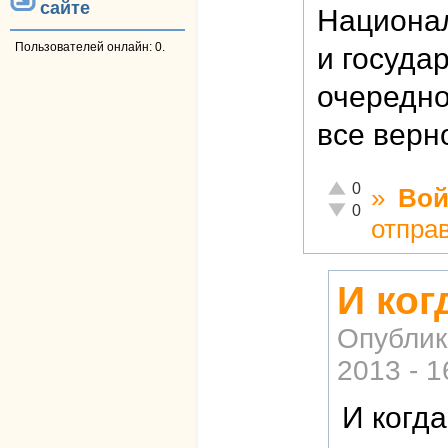
сайте
Национал
Пользователей онлайн: 0.
и госуда
очередно
все верн
Отлично!
0
»
Вой
Неадекватно!
0
отпра
И ког
Опублик
2013 - 1
И когд