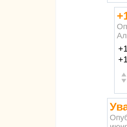
+
Оп
Ал
+1
+1
От
Не
Ув
Опу
июня