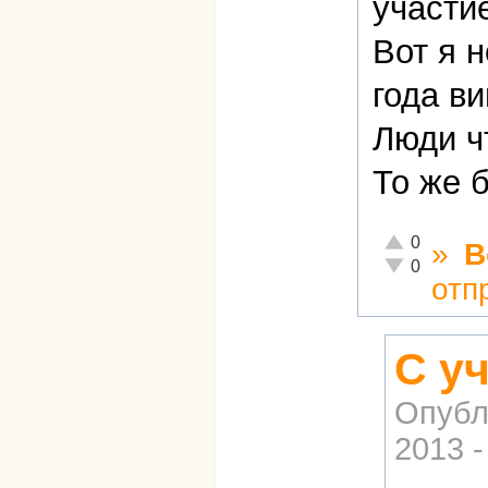
участи
Вот я н
года в
Люди чт
То же 
Отлично!
0
»
В
Неадекватно!
0
отп
С у
Опубл
2013 -