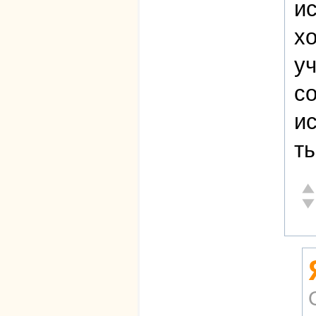
и
хо
уч
со
ис
т
От
Не