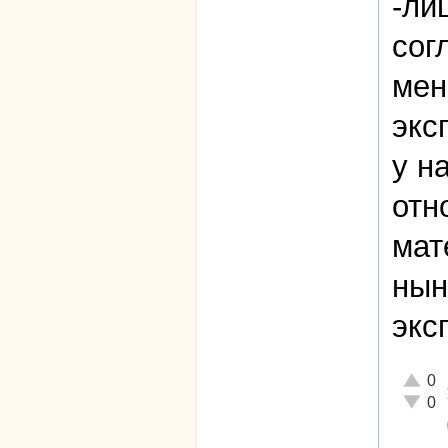
-ли
сог
мен
экс
у н
отн
мат
нын
экс
Отличн
0
Неадек
0