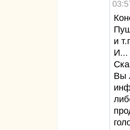
03:5
Кон
Пуш
и т.
И...
Ска
Вы 
инф
либ
про
гол