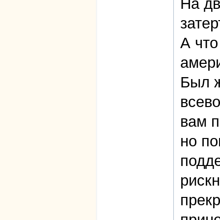
На дв
затер
А что
амер
Был ж
всево
вам п
но по
подде
рискн
прекр
прино