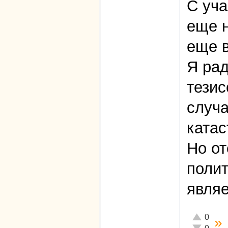
С уч
еще н
еще в
Я рад
тезис
случа
ката
Но от
полит
являе
Отлично!
0
»
Неадекват