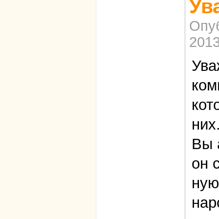
Ув
Опу
2013
Ува
ком
кот
них
Вы 
он 
ную
нар