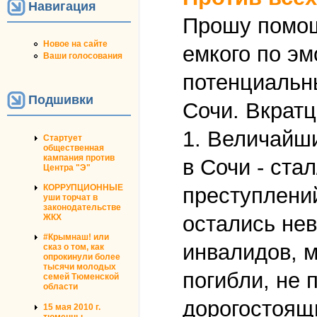
Навигация
Прошу помощи
Новое на сайте
емкого по э
Ваши голосования
потенциальн
Подшивки
Сочи. Вкратц
1. Величайши
Стартует
общественная
кампания против
в Сочи - ста
Центра "Э"
КОРРУПЦИОННЫЕ
преступлений
уши торчат в
законодательстве
остались не
ЖКХ
#Крымнаш! или
инвалидов, 
сказ о том, как
опрокинули более
тысячи молодых
погибли, не
семей Тюменской
области
дорогостоящи
15 мая 2010 г.
тюменцы