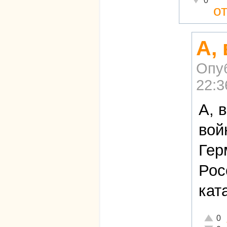
0
о
А,
Опу
22:3
А, 
вой
Гер
Рос
кат
Отличн
0