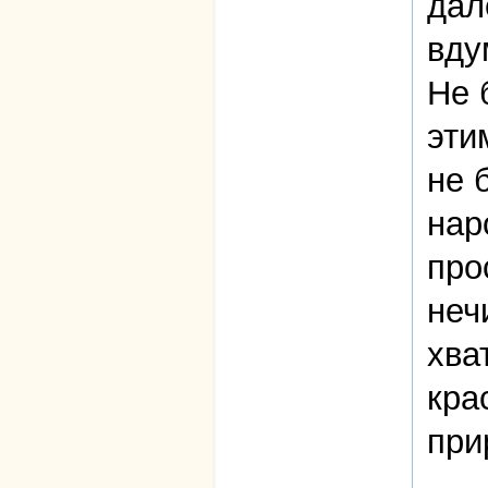
дал
вду
Не 
эти
не 
нар
про
неч
хва
кра
при