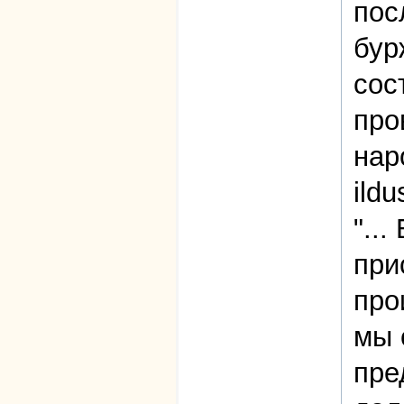
пос
бур
сос
про
нар
ildu
"...
при
про
мы 
пре