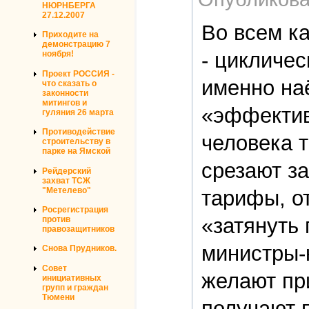
НЮРНБЕРГА
27.12.2007
Во всем к
Приходите на
демонстрацию 7
- цикличе
ноября!
Проект РОССИЯ -
именно на
что сказать о
законности
митингов и
«эффектив
гуляния 26 марта
Противодействие
человека 
строительству в
парке на Ямской
срезают з
Рейдерский
захват ТСЖ
"Метелево"
тарифы, о
Росрегистрация
«затянуть 
против
правозащитников
министры-
Снова Прудников.
Совет
желают пр
инициативных
групп и граждан
Тюмени
получают 