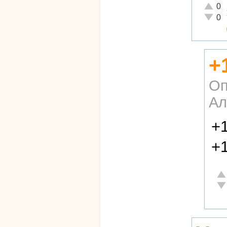
Отличн
0
Неадек
0
+
Оп
Ал
+1
+1
От
Не