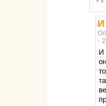
Неадек
0
И
Оп
- 
И 
он
то
та
ве
пр