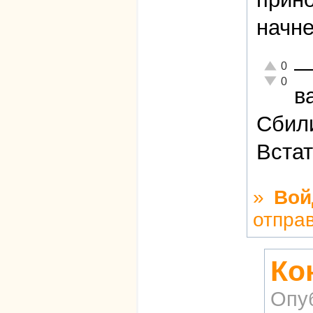
начне
Отлично!
0
Неадекват
0
в
Сбили
Встат
»
Вой
отпра
Ко
Опу