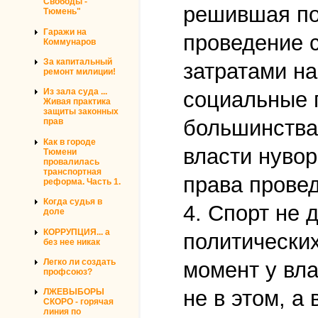
Свободы -
решившая по
Тюмень"
Гаражи на
проведение 
Коммунаров
За капитальный
затратами на
ремонт милиции!
Из зала суда ...
социальные 
Живая практика
защиты законных
большинства 
прав
Как в городе
власти нувор
Тюмени
провалилась
транспортная
права прове
реформа. Часть 1.
Когда судья в
4. Спорт не 
доле
КОРРУПЦИЯ... а
политических
без нее никак
Легко ли создать
момент у вла
профсоюз?
не в этом, 
ЛЖЕВЫБОРЫ
СКОРО - горячая
линия по