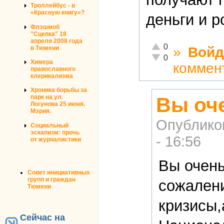
Троллейбус - в
«Красную книгу»?
деньги и р
Флэшмоб
"Сцепка" 18
апреля 2008 года
Отлично!
0
в Тюмени
»
Войд
Неадекватно!
0
Химера
коммен
православного
клерикализма
Хроника борьбы за
Вы оч
парк на ул.
Логунова 25 июня.
Мэрия.
Опублико
Социальный
эскапизм: прочь
- 16:56
от журналистики
Вы очень
Совет инициативных
групп и граждан
сожален
Тюмени
кризисы,
Сейчас на