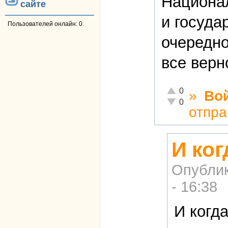
Национа
сайте
и госуда
Пользователей онлайн: 0.
очередно
все верн
Отлично!
0
»
Во
Неадекватно!
0
отпра
И ко
Опубли
- 16:38
И когд