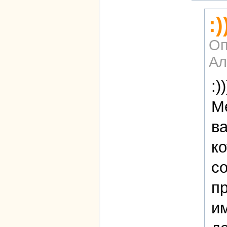
:
Оп
Ал
:))
М
ва
к
с
пр
и