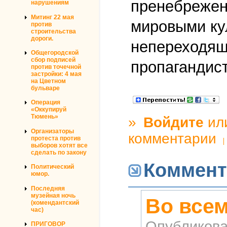
пренебрежен
нарушениям
Митинг 22 мая
мировыми ку
против
строительства
дороги.
непереходящ
Общегородской
сбор подписей
пропагандист
против точечной
застройки: 4 мая
на Цветном
бульваре
Операция
«Оккупируй
Тюмень»
»
Войдите
ил
Организаторы
комментарии
протеста против
выборов хотят все
сделать по закону
Коммент
Политический
юмор.
Последняя
музейная ночь
Во всем
(комендантский
час)
Опубликова
ПРИГОВОР