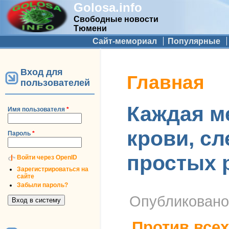
Golosa.info
Свободные новости
Тюмени
Дополнительное меню
Сайт-мемориал
Популярные
Вход для
Вы здесь
Главная
пользователей
Каждая ме
Имя пользователя
*
крови, сл
Пароль
*
простых р
Войти через OpenID
Зарегистрироваться на
сайте
Забыли пароль?
Опубликован
Против всех