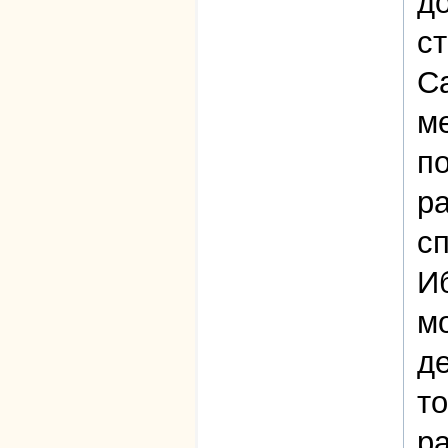
до
ст
С
м
по
ра
сп
Иб
м
де
т
р