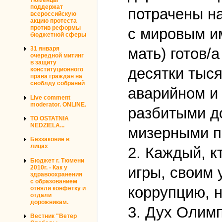
поддержат
потрачены на
всероссийскую
акцию протеста
против реформы
с мировым и
бюджетной сферы
мать) готов/а
31 января
очередной митинг
в защиту
десятки тыся
конституционного
права граждан на
своблду собраний
аварийном и 
Live comment
moderator. ONLINE.
разбитыми д
TO OSTATNIA
NEDZIELA...
мизерными п
Беззаконие в
лицах
2. Каждый, к
Бюджет г. Тюмени
2010г. - Как у
игры, своим 
здравоохранения
с образованием
коррупцию, н
отняли конфетку и
отдали
дорожникам.
3. Дух Олимп
Вестник "Ветер