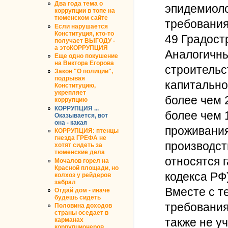
Два года тема о
эпидемиоло
коррупции в топе на
тюменском сайте
требования
Если нарушается
Конституция, кто-то
49 Градост
получает ВЫГОДУ -
а этоКОРРУПЦИЯ
Аналогичны
Еще одно покушение
на Виктора Егорова
строительс
Закон "О полиции",
подрывая
капитально
Конституцию,
укрепляет
более чем 
коррупцию
КОРРУПЦИЯ ...
более чем 
Оказывается, вот
она - какая
проживания
КОРРУПЦИЯ: птенцы
гнезда ГРЕФА не
производст
хотят сидеть за
тюменские дела
относятся г
Мочалов горел на
Красной площади, но
кодекса РФ)
колхоз у рейдеров
забрал
Вместе с т
Отдай дом - иначе
будешь сидеть
требования
Половина доходов
страны оседает в
также не у
карманах
коррупционеров