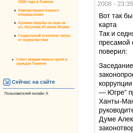
2008 года в Тюмени
2008 - 23:3
Химера православного
Вот так бы
клерикализма
карта
Хроника борьбы за парк на
ул. Логунова 25 июня. Мэрия.
Так и седн
Социальный эскапизм: прочь
от журналистики
пресамой 
поверил:
Совет инициативных групп и
граждан Тюмени
Заседание
законопро
Сейчас на сайте
коррупции
— Югре” п
Пользователей онлайн: 0.
Ханты-Ман
руководит
Думе Алек
законотво