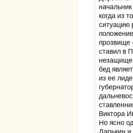
начальник 
когда из т
ситуацию р
положение
прозвище 
ставил в 
незащищен
бед являе
из ее лид
губернато
дальневос
ставленник
Виктора И
Но ясно о
Дарькин и