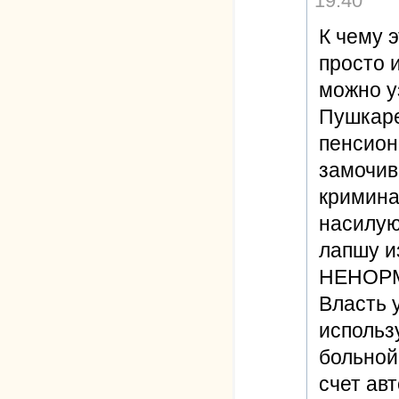
19:40
К чему 
просто 
можно у
Пушкаре
пенсионе
замочив
кримина
насилую
лапшу и
НЕНОР
Власть 
использ
больной
счет авт