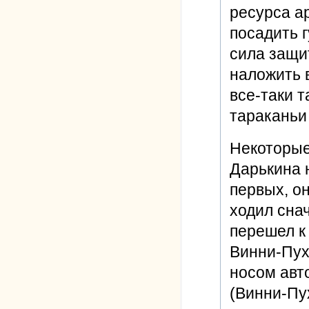
ресурса ар
посадить г
сила защит
наложить в
все-таки т
тараканьи
Некоторые
Дарькина н
первых, о
ходил снач
перешел к
Винни-Пух 
носом авт
(Винни-Пу