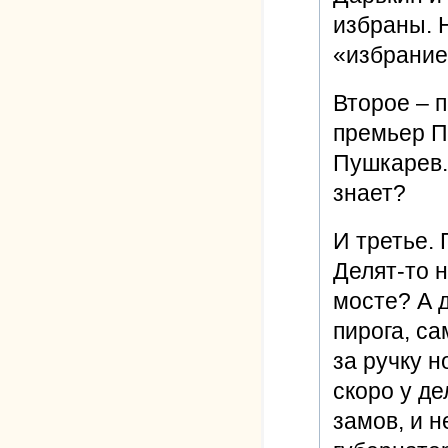
избраны. 
«избрание
Второе – 
премьер Пу
Пушкарев.А
знает?
И третье.
Делят-то 
мосте? А д
пирога, са
за ручку 
скоро у д
замов, и н