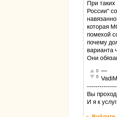
При таких
России" с
навязанно
которая 
помехой с
почему до
варианта 
Они обяз
—
Отлично!
0
Неадекватно!
0
Vadi
--------------
Вы проход
И я к услу
»
Войдите