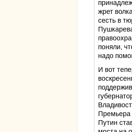
принадлеж
жрет волка
сесть в тю
Пушкарева
правоохра
поняли, ч
надо помог
И вот тепе
воскресен
поддержив
губернатор
Владивост
Премьера 
Путин ста
моста на 