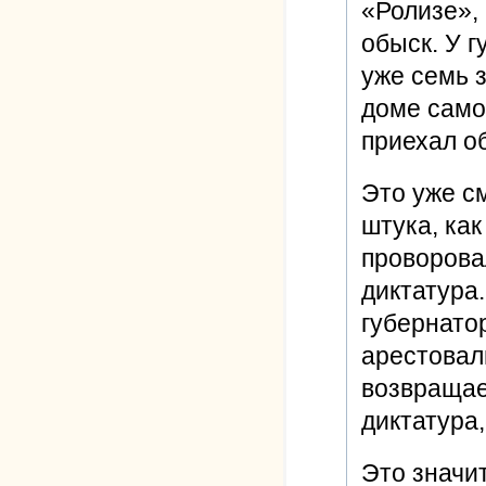
«Ролизе»,
обыск. У г
уже семь з
доме само
приехал о
Это уже см
штука, как
проворовал
диктатура.
губернато
арестовали
возвращае
диктатура,
Это значит