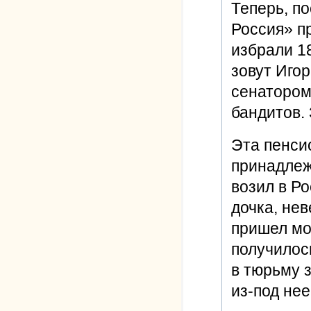
Теперь, п
Россия» пр
избрали 1
зовут Игор
сенатором
бандитов.
Эта пенси
принадлеж
возил в Р
дочка, нев
пришел мо
получилось
в тюрьму з
из-под нее