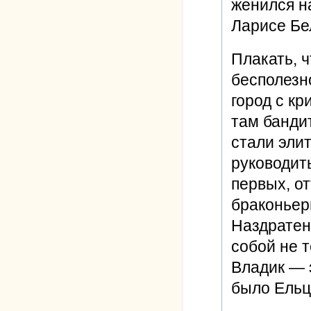
женился н
Ларисе Бе
Плакать, ч
бесполезно
город с кр
там бандит
стали эли
руководит
первых, от
браконьеры
Наздратен
собой не т
Владик — э
было Ельц