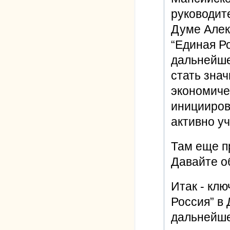
руководит
Думе Алек
“Единая Р
дальнейше
стать зна
экономиче
иницииров
активно уч
Там еще п
Давайте о
Итак - кл
Россия” в 
дальнейше