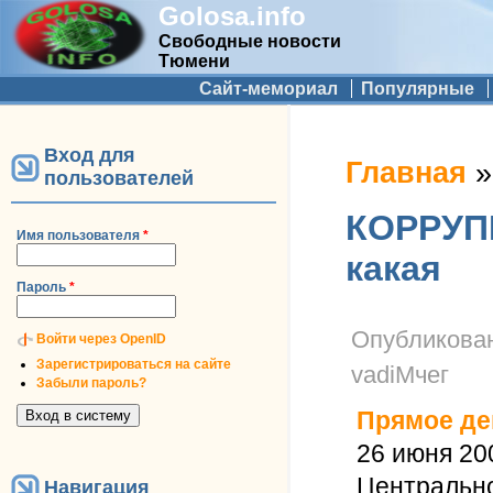
Golosa.info
Свободные новости
Тюмени
Дополнительное меню
Сайт-мемориал
Популярные
Вход для
Вы здесь
Главная
пользователей
КОРРУПЦ
Имя пользователя
*
какая
Пароль
*
Опубликова
Войти через OpenID
Зарегистрироваться на сайте
vadiMчег
Забыли пароль?
Прямое де
26 июня 20
Центральн
Навигация