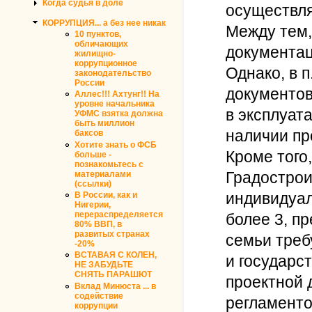
Когда судья в доле
осуществля
КОРРУПЦИЯ... а без нее никак
Между тем,
10 пунктов,
обличающих
документац
жилищно-
коррупционное
Однако, в 
законодательство
России
документов
Аллес!!! Ахтунг!! На
уровне начальника
в эксплуат
УФМС взятка должна
быть миллион
наличии пр
баксов
Хотите знать о ФСБ
Кроме того, 
больше -
познакомьтесь с
Градострои
материалами
(ссылки)
индивидуал
В России, как и
Нигерии,
перераспределяется
более 3, п
80% ВВП, в
развитых странах
семьи треб
-20%
ВСТАВАЯ С КОЛЕН,
и государс
НЕ ЗАБУДЬТЕ
СНЯТЬ ПАРАШЮТ
проектной 
Вклад Минюста ... в
содействие
регламенто
коррупции