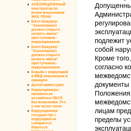
Допущенный
АПЕЛЛЯЦИОННЫЙ
конструктор по
искам мошенников
Администра
ЖКХ. ПЕНИ
Билл Браудер:
регулирова
"Законопроект
должен открыто
эксплуатац
назвать имена"
преступников -
подлежит у
коррупционеров
Билл Браудер:
собой нару
"Законопроект
должен открыто
Кроме того
назвать имена"
преступников -
согласно к
коррупционеров
Борьба с коррупцией
межведомст
в МВД невозможна в
принципе
документы 
Долой кривосудие
Коррупционеры
Положения.
проникли на
ассамблею ОБСЕ.
межведомс
Как мошенники. Это
у них нутро такое
лицам пре
Коррупционное
государство с
пределы ус
коррупцией не
собирается
эксплуатац
бороться.