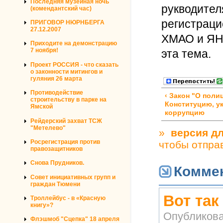
Последняя музейная ночь
рукводител
(комендантский час)
регистраци
ПРИГОВОР НЮРНБЕРГА
27.12.2007
ХМАО и ЯНА
Приходите на демонстрацию
7 ноября!
эта тема.
Проект РОССИЯ - что сказать
о законности митингов и
гуляния 26 марта
Противодействие
‹ Закон "О поли
строительству в парке на
Конституцию, у
Ямской
коррупцию
Рейдерский захват ТСЖ
"Метелево"
»
версия дл
Росрегистрация против
чтобы отпра
правозащитников
Снова Прудников.
Комме
Совет инициативных групп и
граждан Тюмени
Вот так
Троллейбус - в «Красную
книгу»?
Опубликов
Флэшмоб "Сцепка" 18 апреля