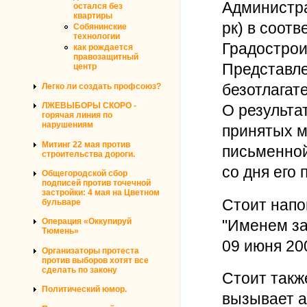
Администра
остался без
квартиры
рк) в соотв
Собянинские
технологии
Градострои
как рождается
правозащитный
Представле
центр
безотлагат
Легко ли создать профсоюз?
ЛЖЕВЫБОРЫ СКОРО -
О результа
горячая линия по
нарушениям
принятых м
Митинг 22 мая против
письменной
строительства дороги.
со дня его 
Общегородской сбор
подписей против точечной
застройки: 4 мая на Цветном
Стоит напо
бульваре
"Именем за
Операция «Оккупируй
Тюмень»
09 июня 20
Организаторы протеста
против выборов хотят все
сделать по закону
Стоит такж
Политический юмор.
вызывает а