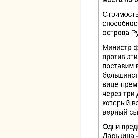
Стоимость
способнос
острова Ру
Министр ф
против эти
поставим в
большинст
вице-прем
через три
который вс
верный сы
Одни пред
Дарькина 