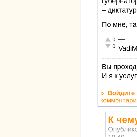
губернатор
– диктату
По мне, та
—
Отлично!
0
Неадекватно!
0
Vadi
--------------
Вы проход
И я к услу
»
Войдите
комментари
К чем
Опублик