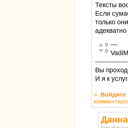
Тексты во
Если сумас
только он
адекватно
—
Отлично!
0
Неадекватно!
0
Vadi
--------------
Вы проход
И я к услу
»
Войдите
комментари
Данна