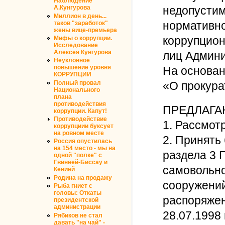
Наблюдение
А.Кунгурова
недопустим
Миллион в день...
нормативно
таков "заработок"
жены вице-премьера
коррупцион
Мифы о коррупции.
Исследование
Алексея Кунгурова
лиц Админи
Неуклонное
повышение уровня
На основан
КОРРУПЦИИ
Полный провал
«О прокура
Национального
плана
противодействия
ПРЕДЛАГА
коррупции. Капут!
Противодействие
1. Рассмот
коррупциии буксует
на ровном месте
2. Принять
Россия опустилась
на 154 место - мы на
раздела 3 
одной "полке" с
Гвинеей-Биссау и
самовольно
Кенией
Родина на продажу
сооружений
Рыба гниет с
головы: Откаты
распоряжен
президентской
администрации
28.07.1998
Рябиков не стал
давать "на чай" -