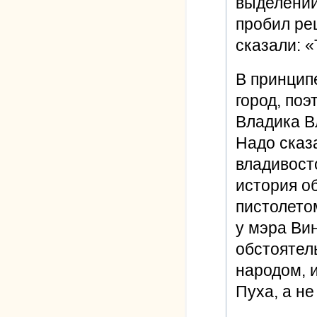
выделении
пробил ре
сказали: «
В принцип
город, по
Владика В
Надо сказ
владивост
история о
пистолетом
у мэра Ви
обстоятел
народом, и
Пуха, а не