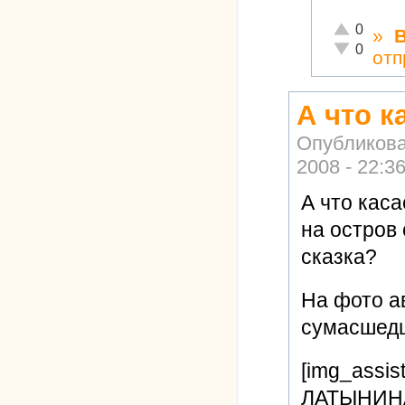
Отлично!
0
»
Неадекватн
0
отп
А что к
Опубликов
2008 - 22:3
А что кас
на остров 
сказка?
На фото а
сумасшед
[img_assis
ЛАТЫНИНА,