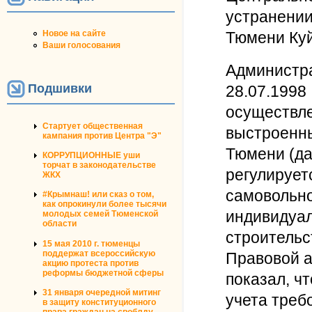
устранении
Тюмени Куй
Новое на сайте
Ваши голосования
Администра
Подшивки
28.07.1998
осуществле
Стартует общественная
выстроенны
кампания против Центра "Э"
Тюмени (да
КОРРУПЦИОННЫЕ уши
торчат в законодательстве
регулирует
ЖКХ
самовольно
#Крымнаш! или сказ о том,
как опрокинули более тысячи
индивидуал
молодых семей Тюменской
области
строительс
15 мая 2010 г. тюменцы
поддержат всероссийскую
Правовой а
акцию протеста против
реформы бюджетной сферы
показал, ч
31 января очередной митинг
учета требо
в защиту конституционного