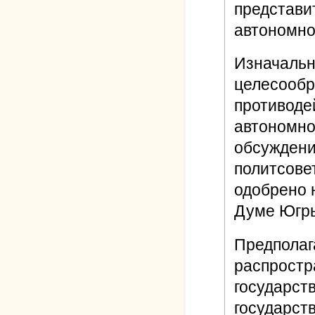
представи
автономног
Изначальн
целесообр
противоде
автономно
обсуждени
политсовет
одобрено 
Думе Югр
Предполага
распростр
государст
государст