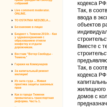
права граждан на своблду
кодекса РФ
собраний
Так, в соот
Live comment moderator.
ONLINE.
ввода в эк
TO OSTATNIA NEDZIELA...
объектов р
Беззаконие в лицах
индивидуал
Бюджет г. Тюмени 2010г. - Как
у здравоохранения с
строительс
образованием отняли
конфетку и отдали
Вместе с т
дорожникам.
строительс
Вестник "Ветер Свободы -
Тюмень"
предъявляю
Гаражи на Коммунаров
Так, в соот
За капитальный ремонт
кодекса РФ
милиции!
капитальны
Из зала суда ... Живая
практика защиты законных
прав
жилищного 
Как в городе Тюмени
домов с ко
провалилась транспортная
реформа. Часть 1.
предназнач