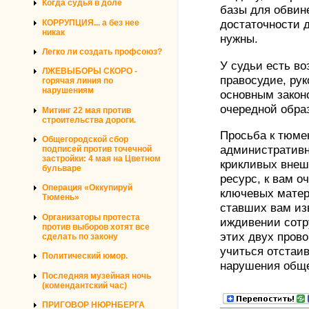
Когда судья в доле
базы для обвин
КОРРУПЦИЯ... а без нее
достаточности 
никак
нужны.
Легко ли создать профсоюз?
У судьи есть в
ЛЖЕВЫБОРЫ СКОРО -
правосудие, рук
горячая линия по
нарушениям
основным законо
очередной обра
Митинг 22 мая против
строительства дороги.
Просьба к тюмен
Общегородской сбор
административн
подписей против точечной
застройки: 4 мая на Цветном
крикливых внеш
бульваре
ресурс, к вам о
Операция «Оккупируй
ключевых матер
Тюмень»
ставших вам из
Организаторы протеста
иждивении сот
против выборов хотят все
этих двух прово
сделать по закону
учиться отстаив
Политический юмор.
нарушения обще
Последняя музейная ночь
(комендантский час)
ПРИГОВОР НЮРНБЕРГА