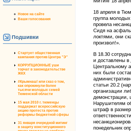
Митинг 18 апрел
18 апреля в Тюм
Новое на сайте
группа молодых
Ваши голосования
провела несанк
Сидя на асфаль
локтями, они с
Подшивки
произвол!».
Стартует общественная
В 18.30 сотруд
кампания против Центра "Э"
и доставлены в
КОРРУПЦИОННЫЕ уши
Центральному а
торчат в законодательстве
них были соста
ЖКХ
административн
#Крымнаш! или сказ о том,
статьи 20.2 (на
как опрокинули более
тысячи молодых семей
организации ли
Тюменской области
демонстрации, 
15 мая 2010 г. тюменцы
Нарушителям об
поддержат всероссийскую
штраф в размер
акцию протеста против
реформы бюджетной сферы
ответственности
несанкциониров
31 января очередной митинг
в защиту конституционного
понедельник оп