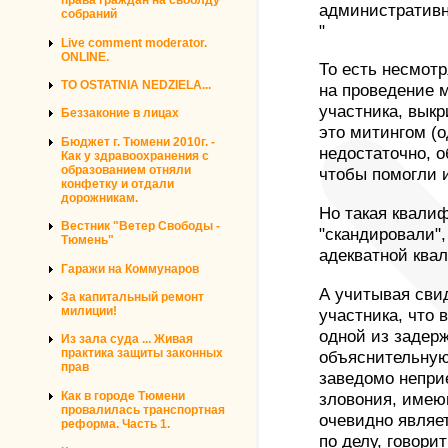
права граждан на своблду
административн
собраний
"
Live comment moderator.
ONLINE.
То есть несмотр
TO OSTATNIA NEDZIELA...
на проведение 
участника, вык
Беззаконие в лицах
это митингом (
Бюджет г. Тюмени 2010г. -
недостаточно, 
Как у здравоохранения с
образованием отняли
чтобы помогли 
конфетку и отдали
дорожникам.
Но такая квалиф
Вестник "Ветер Свободы -
"скандировали",
Тюмень"
адекватной ква
Гаражи на Коммунаров
А учитывая свид
За капитальный ремонт
милиции!
участника, что 
одной из задер
Из зала суда ... Живая
практика защиты законных
объяснительную
прав
заведомо непри
Как в городе Тюмени
зловония, имею
провалилась транспортная
очевидно являе
реформа. Часть 1.
по делу, говори