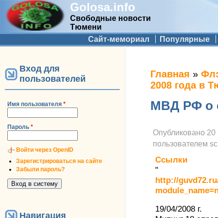
Golosa.info
Свободные новости
Тюмени
Дополнительное меню
Сайт-мемориал
Популярные
Вход для
Вы здесь
Главная
»
Флэ
пользователей
2008 года в 
МВД РФ о 
Имя пользователя
*
Пароль
*
Опубликовано
20 
пользователем
sc
Войти через OpenID
Ссылки
Зарегистрироваться на сайте
"
Забыли пароль?
http://guvd72.r
module_name=ne
19/04/2008 г.
Навигация