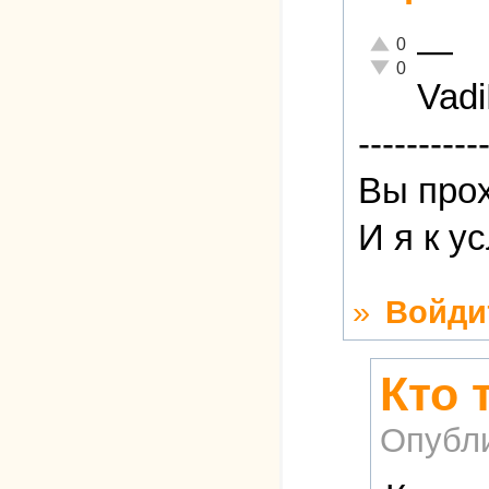
—
Отлично!
0
Неадекватно!
0
Vad
----------
Вы прох
И я к у
»
Войди
Кто 
Опубл