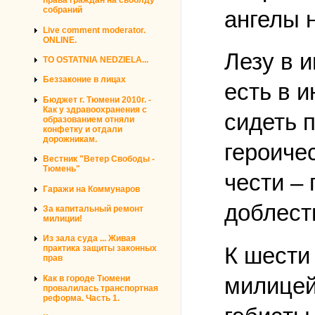
права граждан на своблду
собраний
ангелы 
Live comment moderator.
ONLINE.
Лезу в 
TO OSTATNIA NEDZIELA...
Беззаконие в лицах
есть в 
Бюджет г. Тюмени 2010г. -
Как у здравоохранения с
сидеть 
образованием отняли
конфетку и отдали
дорожникам.
героиче
Вестник "Ветер Свободы -
Тюмень"
чести – 
Гаражи на Коммунаров
доблест
За капитальный ремонт
милиции!
Из зала суда ... Живая
К шести
практика защиты законных
прав
милицей
Как в городе Тюмени
провалилась транспортная
реформа. Часть 1.