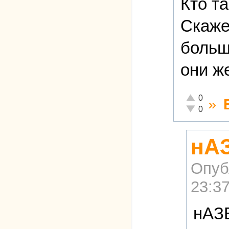
Кто та
Скаже
больш
они ж
Отлично!
0
»
Неадекватно
0
нА
Опуб
23:3
нАЗ