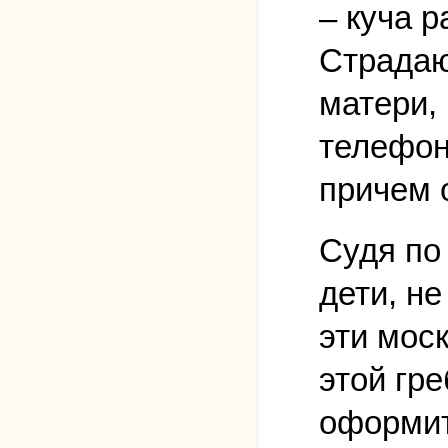
– куча 
Страдаю
матери,
телефон
причем о
Судя по 
дети, не
эти мос
этой гре
оформит