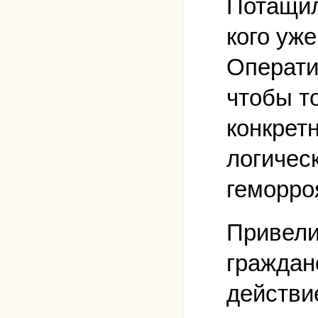
Потащил
кого уж
Оператив
чтобы то
конкретн
логичес
геморро
Привели
граждан
действие