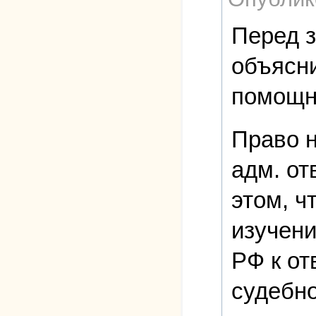
Перед з
объясни
помощни
Право н
адм. от
этом, ч
изучени
РФ к от
судебно