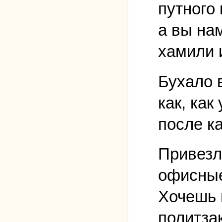
путного
а вы на
хамили 
Бухало в
как, как
после к
Привезли
офисные
Хочешь 
политза