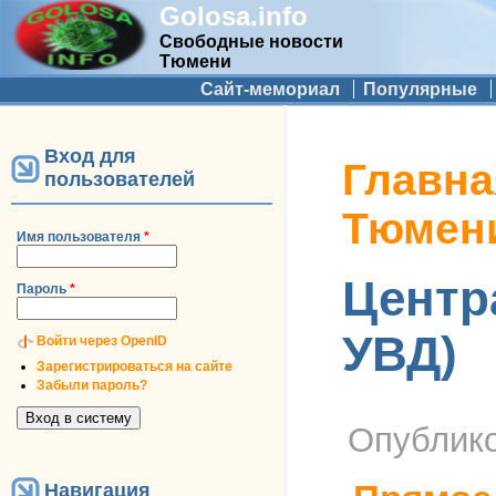
Golosa.info
Свободные новости
Тюмени
Дополнительное меню
Сайт-мемориал
Популярные
Вход для
Вы здесь
Главна
пользователей
Тюмен
Имя пользователя
*
Центра
Пароль
*
УВД)
Войти через OpenID
Зарегистрироваться на сайте
Забыли пароль?
Опублик
Навигация