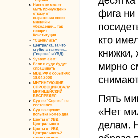
десятка 
Никто не может
быть принужден к
фига ни 
отказу от
выражения своих
мнений и
посидет
убеждений... так
говорит
Конституция
кто имел
"Сцепились"
Централка, за что
сгубила ты меня...
книжки,
("сцепка" и УВД)
System alert!
мирно с
Если в суде будут
спрашивать
МВД РФ о событиях
снимают.
18.04.2008
МИТИНГУЮЩИЕ
СПРОВОЦИРОВАЛИ
МИЛИЦЕЙСКИЙ
Пять ми
БЕСПРЕДЕЛ
Суд по "Сцепке" не
состоялся
«Нет ми
Суд по сцепке:
попытка номер два
Цветы от УВД
делам. 
Центрального
Цветы от УВД
Центрального-2