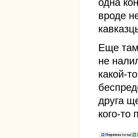
одна кон
вроде не
кавказц
Еще там
не нали
какой-то
беспред
друга ще
кого-то 