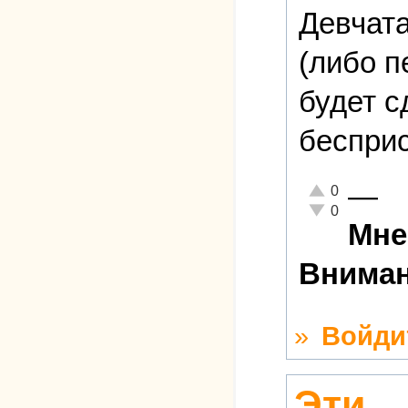
Девчата
(либо п
будет с
бесприс
—
Отлично!
0
Неадекватно!
0
Мне
Вниман
»
Войди
Эти