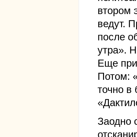
втором 
ведут. 
после о
утра». 
Еще при
Потом: «
точно в
«Дактил
Заодно 
отскани