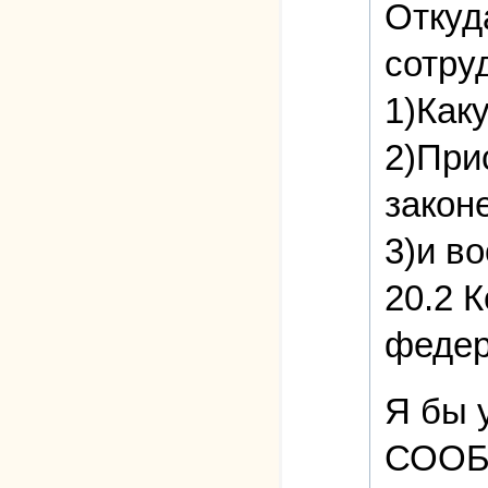
Откуд
сотру
1)Как
2)Прис
закон
3)и во
20.2 
федер
Я бы 
СООБЩ