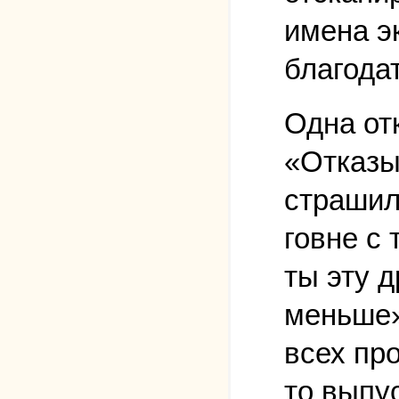
имена э
благода
Одна от
«Отказы
страшил
говне с 
ты эту 
меньше»)
всех про
то выпус