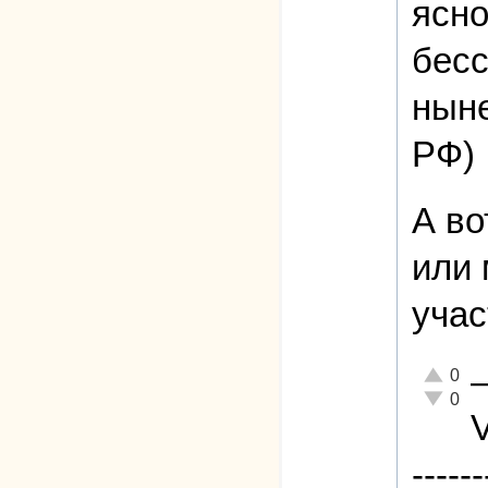
ясно
бесс
ныне
РФ)
А во
или 
уча
Отлично!
0
Неадеква
0
------