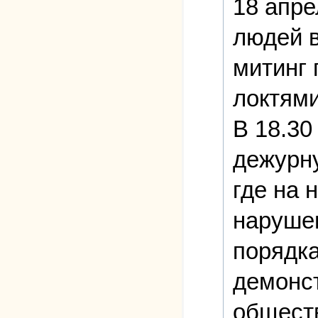
18 апре
людей в
митинг 
локтями
В 18.30
дежурну
где на 
нарушен
порядка
демонст
обществ