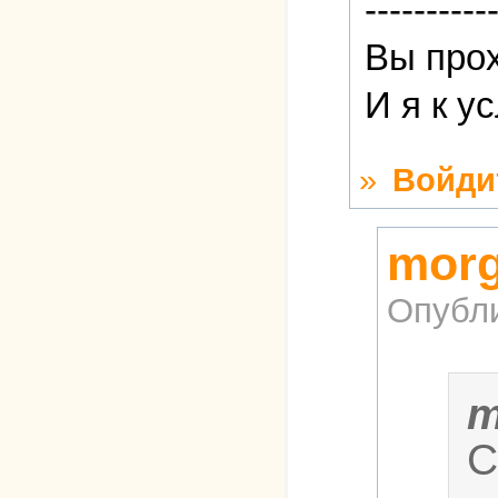
----------
Вы прох
И я к у
»
Войди
morg
Опубл
m