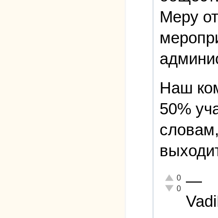
Меру от
меропри
админис
Наш ко
50% уча
словам,
выходит
—
Отлично!
0
Неадекватно!
0
Vad