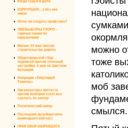
гэбисты
Когда судья в доле
КОРРУПЦИЯ... а без нее
национа
никак
Легко ли создать профсоюз?
сумками
ЛЖЕВЫБОРЫ СКОРО -
горячая линия по
окормля
нарушениям
Митинг 22 мая против
можно о
строительства дороги.
Общегородской сбор
тоже вы
подписей против точечной
застройки: 4 мая на Цветном
бульваре
католико
Операция «Оккупируй
Тюмень»
моб зав
Организаторы протеста
против выборов хотят все
фундаме
сделать по закону
Политический юмор.
смылся.
Последняя музейная ночь
(комендантский час)
ПРИГОВОР НЮРНБЕРГА