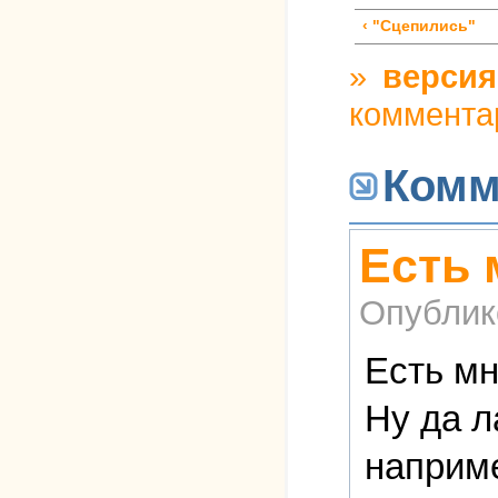
‹ "Сцепились"
»
версия
коммента
Комм
Есть 
Опублик
Есть мн
Ну да л
наприме