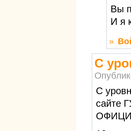
Вы п
И я 
»
Во
С уро
Опублик
С уровн
сайте 
ОФИЦИ