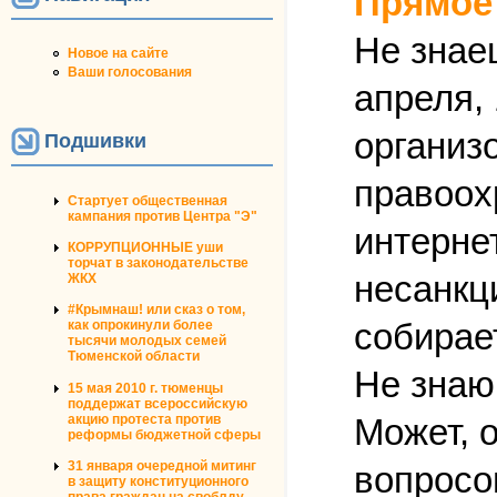
Прямое
Не знае
Новое на сайте
Ваши голосования
апреля, 
организ
Подшивки
правоох
Стартует общественная
кампания против Центра "Э"
интернет
КОРРУПЦИОННЫЕ уши
торчат в законодательстве
несанкц
ЖКХ
#Крымнаш! или сказ о том,
собирае
как опрокинули более
тысячи молодых семей
Тюменской области
Не знаю,
15 мая 2010 г. тюменцы
поддержат всероссийскую
Может, 
акцию протеста против
реформы бюджетной сферы
31 января очередной митинг
вопросо
в защиту конституционного