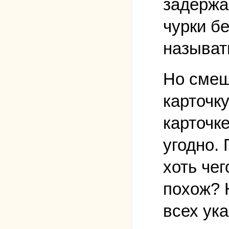
задержа
чурки б
называт
Но смеш
карточк
карточк
угодно.
хоть чег
похож? Н
всех ук