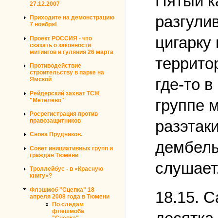
Пятый к
27.12.2007
разгули
Приходите на демонстрацию
7 ноября!
цигарку
Проект РОССИЯ - что
сказать о законности
митингов и гуляния 26 марта
террито
Противодействие
строительству в парке на
где-то 
Ямской
Рейдерский захват ТСЖ
группе 
"Метелево"
Росрегистрация против
разэтаки
правозащитников
Снова Прудников.
дембель
Совет инициативных групп и
граждан Тюмени
слушает
Троллейбус - в «Красную
книгу»?
Флэшмоб "Сцепка" 18
18.15. С
апреля 2008 года в Тюмени
По следам
флешмоба
"Сцепка"