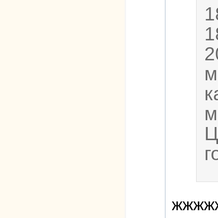
1
1
2
м
к
м
Ц
г
жжжж