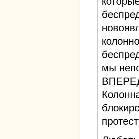
которые
беспред
новоявл
колонно
беспред
мы непо
ВПЕРЕ
Колонна
блокиро
протест