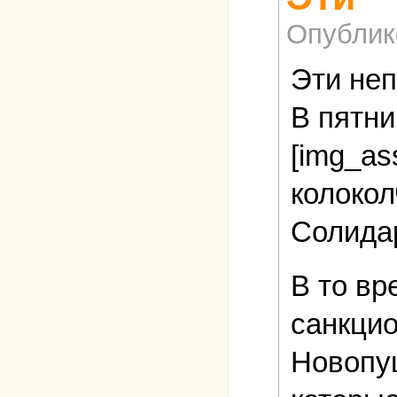
Опублик
Эти не
В пятни
[img_ass
колокол
Солидар
В то вр
санкцио
Новопуш