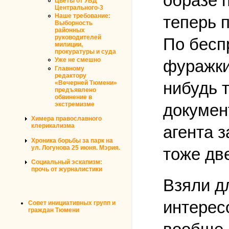
образе п
Цветы от УВД
Центрального-3
Наше требование:
теперь п
Выборность
районных
руководителей
По беспр
милиции,
прокуратуры и суда
Уже не смешно
фуражки
Главному
редактору
нибудь 
«Вечерней Тюмени»
предъявлено
обвинение в
экстремизме
докумен
Химера православного
клерикализма
агента 
Хроника борьбы за парк на
ул. Логунова 25 июня. Мэрия.
тоже две
Социальный эскапизм:
прочь от журналистики
Взяли дл
интересо
Совет инициативных групп и
граждан Тюмени