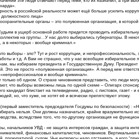
значении эти люди отвечают перед теми, кто их назначил, а при вы
ехарда».
рность в российской реальности может ещё больше усилить корруп
п должностного лица»
воохранительные органы – это полувоенная организация, в которой
Судьям в ущерб основной работе придется проводить избирательну
 коллектив на группы…У нас долго выбирались губернаторы. В нек
 а в некоторых - вообще криминал.»
что выборы - зло? Тут и рост коррупции, и непрофессиональность,
боты и т.д. А Вам не страшно, что у нас всеобщее избирательное 
онам, мы избираем президента и Государственную Думу. Президент 
. Это не просто «полувоенная организация». А перед кем ответст
 «непрофессионалов и вообще криминал».
 только об одном. О страхе чиновников представить, что люди мог
ают, что выборы возможны лишь по одной схеме – Олигарх спонс
го кандидат блистает на телевидении, радио, с листовок, газет - и 
дей, но, что хуже, не хотят её и всячески препятствуют этому.
(первый заместитель председателя Госдумы по безопасности) : «Н
збирать нельзя. Они должны назначаться, крайне вразумительно и
одства, вследствие того, что по-другому организация не функцио
ы, начальников УВД - не защита интересов граждан, а защита инт
инимателей, финансовых капиталистов, чиновников. Вертикальная 
, прокуратурой, судом. Чьи интересы надо отстаивать, а кого “пр