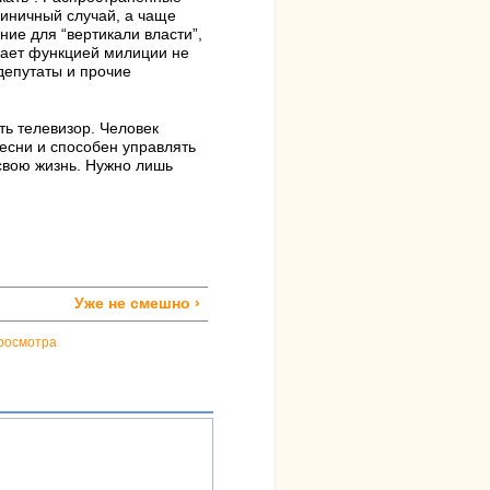
диничный случай, а чаще
ие для “вертикали власти”,
лает функцией милиции не
депутаты и прочие
ть телевизор. Человек
есни и способен управлять
свою жизнь. Нужно лишь
Уже не смешно ›
росмотра