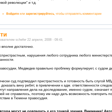
вой революции" и т.д.
чно!
»
Войдите
или
зарегистрируйтесь
, чтобы отправлять комментарии
екватно!
ти
зователем
schefer
22 апреля, 2008 - 09:41
 вполне достаточно.
еспристрастным, нарушения любого сотрудника любого министерств
занности.
равосудии, Медведев правильно проблему формулирует, с судом де
ически суд подтвердил пристрастность и готовность быть слугой М
 доказать вину ребят, в привлечении к адм. ответственности следова
тут направления дела на доследование, именно судом, означает
чей не справилось, поэтому им надо дать возможность повторить п
утствие в Тюмени правосудия.
втора могут не совпадать с его точкой зрения. Внимание! Ав