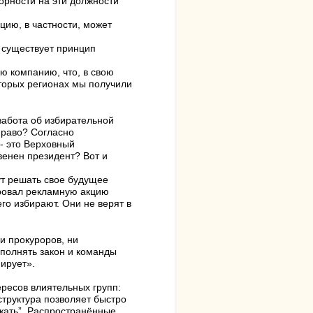
борности на эти должности
цию, в частности, может
 существует принцип
ю компанию, что, в свою
оторых регионах мы получили
 забота об избирательной
право? Согласно
- это Верховный
венен президент? Вот и
ут решать свое будущее
ировал рекламную акцию
его избирают. Они не верят в
и прокуроров, ни
сполнять закон и команды
нирует».
ересов влиятельных групп:
структура позволяет быстро
ижать”. Распространённые