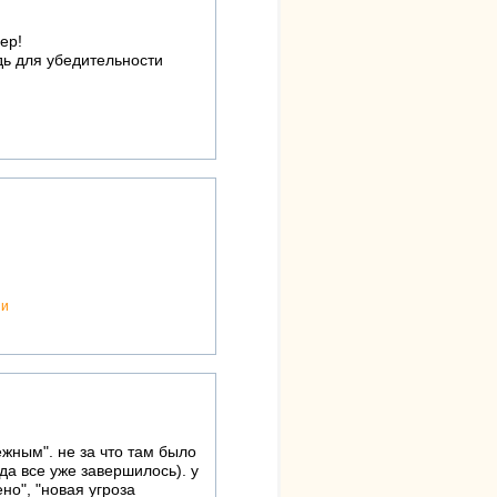
ер!
дь для убедительности
ии
жным". не за что там было
гда все уже завершилось). у
но", "новая угроза