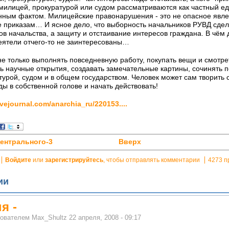
милицей, прокуратурой или судом рассматриваются как частный е
нным фактом. Милицейские правонарушения - это не опасное явлен
е приказам… И ясное дело, что выборность начальников РУВД сде
в начальства, а защиту и отстаивание интересов граждана. В чём 
еятели отчего-то не заинтересованы…
е только выполнять повседневную работу, покупать вещи и смотре
ь научные открытия, создавать замечательные картины, сочинять п
турой, судом и в общем государством. Человек может сам творить 
ы в собственной голове и начать действовать!
ivejournal.com/anarchia_ru/220153....
Центрального-3
Вверх
Войдите
или
зарегистрируйтесь
, чтобы отправлять комментарии
4273 п
ии
я -
зователем
Max_Shultz
22 апреля, 2008 - 09:17