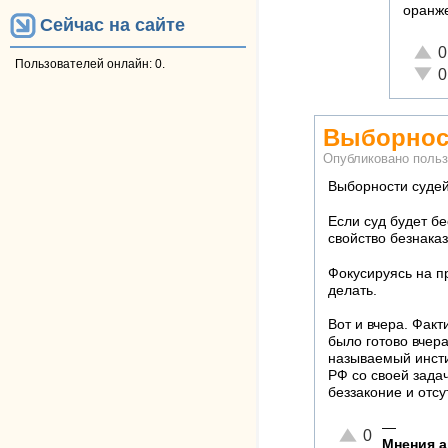
оранже
Сейчас на сайте
Отли
0
Пользователей онлайн: 0.
Неад
0
Выборнос
Опубликовано поль
Выборности судей
Если суд будет б
свойство безнака
Фокусируясь на п
делать.
Вот и вчера. Факт
было готово вчера
называемый инсти
РФ со своей зада
беззаконие и отс
—
Отлично!
0
Мнения а