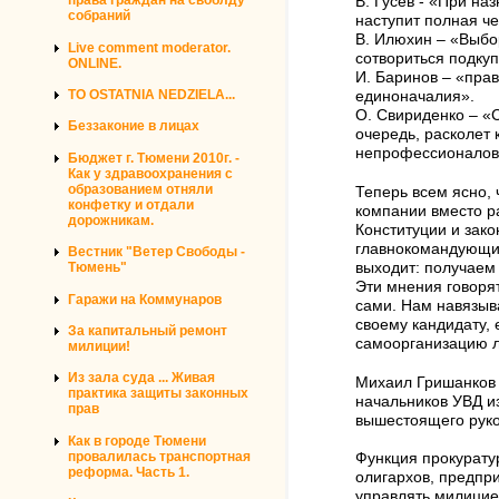
права граждан на своблду
В. Гусев - «При на
собраний
наступит полная ч
В. Илюхин – «Выбо
Live comment moderator.
сотвориться подку
ONLINE.
И. Баринов – «пра
TO OSTATNIA NEDZIELA...
единоначалия».
О. Свириденко – «
Беззаконие в лицах
очередь, расколет
непрофессионалов,
Бюджет г. Тюмени 2010г. -
Как у здравоохранения с
образованием отняли
Теперь всем ясно, 
конфетку и отдали
компании вместо ра
дорожникам.
Конституции и зак
главнокомандующий
Вестник "Ветер Свободы -
выходит: получаем
Тюмень"
Эти мнения говорят
Гаражи на Коммунаров
сами. Нам навязыв
своему кандидату, е
За капитальный ремонт
самоорганизацию лю
милиции!
Из зала суда ... Живая
Михаил Гришанков 
практика защиты законных
начальников УВД и
прав
вышестоящего руков
Как в городе Тюмени
провалилась транспортная
Функция прокуратур
реформа. Часть 1.
олигархов, предпр
управлять милицией