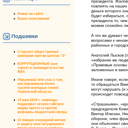
президента. Жалова
повлиять на наших 
деньги которого о
Новое на сайте
будет избираться,
Ваши голосования
президента то, чем
можем спокойно ли
Подшивки
А что же думают ч
вопросами к чиновн
районных и городс
Стартует общественная
Анатолий Лысков (
кампания против Центра "Э"
«избрание же люде
КОРРУПЦИОННЫЕ уши
«Правовые основы н
торчат в законодательстве
заложенных в зако
ЖКХ
Иначе говоря, есл
#Крымнаш! или сказ о том,
как опрокинули более
то обращаться Вам 
тысячи молодых семей
могут нарушать (и 
Тюменской области
происходит повсюд
15 мая 2010 г. тюменцы
поддержат всероссийскую
«Страшными», «кра
акцию протеста против
председателя Коми
реформы бюджетной сферы
Виктор Илюхин, Ни
обороне, член фрак
31 января очередной митинг
они объясняют сво
в защиту конституционного