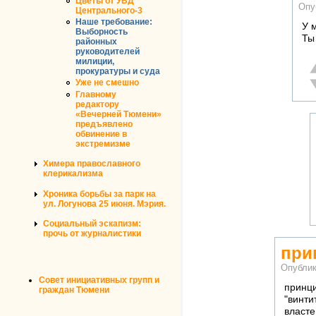
Цветы от УВД
Опу
Центрального-3
Наше требование:
У 
Выборность
Ты
районных
руководителей
милиции,
О
прокуратуры и суда
Н
Уже не смешно
Главному
редактору
«Вечерней Тюмени»
предъявлено
обвинение в
экстремизме
Химера православного
клерикализма
Хроника борьбы за парк на
ул. Логунова 25 июня. Мэрия.
Социальный эскапизм:
прочь от журналистики
при
Опубли
Совет инициативных групп и
принци
граждан Тюмени
"винти
власте