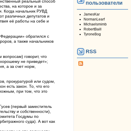
динственный реальный способ
пользователи
ства, на которое и за
и. Когда начальник РУВД
JamesKar
от различных депутатов и
NormanLearf
твия её работы на себе и
Michaelsmimb
RobertBaill
TyroneBog
 Федерации» обратился с
уроров, а также начальников
RSS
вопросам) говорит, что
 хорошему не приведет»;
я, а за счет норм,
в, прокуратурой или судом,
н есть закон. То, что его
ожным, при том, что это
усев (первый заместитель
льству и собственности),
Комитета Госдумы по
битражного суда). А вот как