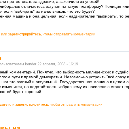
али протестовать за здравие, а закончили за упокой!
 либералов отличаетесь вступая на такую платформу? Полиция или
я если "выбирать" их начальников, что это будет?
венная машина и она цельная, если надзирателей "выбирать", то р
е
или
зарегистрируйтесь
, чтобы отправлять комментарии
о
пользователем
kender
22 апреля, 2008 - 16:19
нный комментарий. Понятно, что выборность милицейских и судейск
олгом пути к прямой демократии. Невозможно устроить "всё сразу 
 шаг это важный и актуальный. Государственная машина в целом 
 изменится, но подотчётность избравшему их населению станет го
ластей будет хороший.
дите
или
зарегистрируйтесь
, чтобы отправлять комментарии
!
 вы на