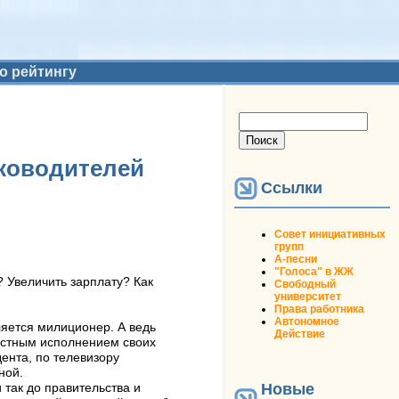
о рейтингу
Форма поиска
Поиск
ководителей
Ссылки
Совет инициативных
групп
А-песни
"Голоса" в ЖЖ
 Увеличить зарплату? Как
Свободный
университет
Права работника
Автономное
яется милиционер. А ведь
Действие
естным исполнением своих
ента, по телевизору
ной.
Новые
 так до правительства и