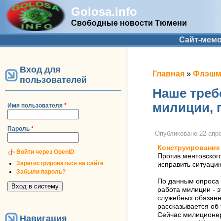
Golosa.info
Свободные новости Тюмени
Дополнительное меню
Сайт-мем
Вход для
Вы здесь
Главная
»
Флэшмо
пользователей
Наше треб
милиции, 
Имя пользователя
*
Пароль
*
Опубликовано
22 апре
Конструирование
Войти через OpenID
Против ментовског
Зарегистрироваться на сайте
исправить ситуаци
Забыли пароль?
По данным опроса 
работа милиции - 
служебных обязанн
рассказывается об
Сейчас милиционеры
Навигация