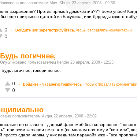
бликовано пользователем
Max_Shultz
23 апреля, 2008 - 09:56
меня возражения? Против прямой демократии??? Боже упаси! Кенд
 бы еще прикрылся цитатой из Бакунина, или Дерриды какого-нибу
тлично!
0
»
Войдите
или
зарегистрируйтесь
, чтобы отправлять комментарии
еадекватно!
0
Будь логичнее,
Опубликовано пользователем
kender
23 апреля, 2008 - 12:23
Будь логичнее, говори яснее.
Отлично!
0
»
Войдите
или
зарегистрируйтесь
, чтобы отправлять комментар
Неадекватно!
0
нципиально
ковано пользователем
Avgur
22 апреля, 2008 - 22:02
пиально не согласен - данный флешмоб был совершенно "невинте
ть". при всем желании не за что (во многом поэтому и "винтили", ко
й просто сдали нервы. у них ведь там паранойя уже - "все проплаче