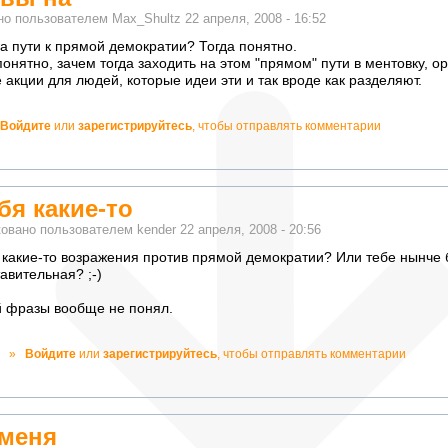
но пользователем
Max_Shultz
22 апреля, 2008 - 16:52
на пути к прямой демократии? Тогда понятно.
понятно, зачем тогда заходить на этом "прямом" пути в ментовку, 
 акции для людей, которые идеи эти и так вроде как разделяют.
Войдите
или
зарегистрируйтесь
, чтобы отправлять комментарии
тно!
бя какие-то
ковано пользователем
kender
22 апреля, 2008 - 20:56
 какие-то возражения против прямой демократии? Или тебе нынче
авительная? ;-)
й фразы вообще не понял.
чно!
»
Войдите
или
зарегистрируйтесь
, чтобы отправлять комментарии
екватно!
 меня