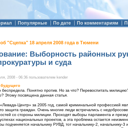
ориал
Популярные
По дате
По комментариям
П
б "Сцепка" 18 апреля 2008 года в Тюмени
ование: Выборность районных ру
прокуратуры и суда
ля, 2008 - 06:36
пользователем
kender
 будущего
о беспредела. Понятно против. Но за что? Перевоспитать милицию?
ю? Этому посвящена данная статья.
«Левада-Центр» за 2005 год, самой криминальной профессией явл
это защита граждан. Очень многие люди встречались с недобросов
остей со стороны милиции. Проходят выборы парламента и презид
 успехах национальных проектов, а эта проблема остается неизмен
 подчиняется начальнику РУВД, тот начальнику-2, начальнику-3 и