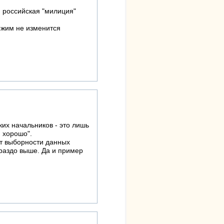
 российская "милиция"
ежим не изменится
их начальников - это лишь
и хорошо".
от выборности данных
раздо выше. Да и пример