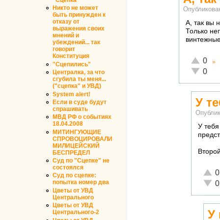
Никто не может
Опубликова
быть принужден к
отказу от
А, так вы 
выражения своих
Только не
мнений и
винтежные
убеждений... так
говорит
Конституция
Отлично!
0
»
"Сцепились"
Неадеква
0
Централка, за что
сгубила ты меня...
("сцепка" и УВД)
System alert!
У те
Если в суде будут
спрашивать
Опубли
МВД РФ о событиях
18.04.2008
У тебя
МИТИНГУЮЩИЕ
предст
СПРОВОЦИРОВАЛИ
МИЛИЦЕЙСКИЙ
Второ
БЕСПРЕДЕЛ
Суд по "Сцепке" не
состоялся
Отли
0
Суд по сцепке:
Неад
попытка номер два
0
Цветы от УВД
Центрального
Цветы от УВД
У
Центрального-2