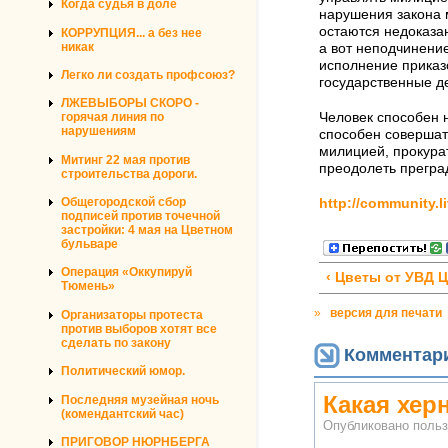
Когда судья в доле
нарушения закона 
остаются недоказа
КОРРУПЦИЯ... а без нее
никак
а вот неподчинени
исполнение приказо
Легко ли создать профсоюз?
государственные д
ЛЖЕВЫБОРЫ СКОРО -
Человек способен н
горячая линия по
нарушениям
способен совершат
милицией, прокура
Митинг 22 мая против
преодолеть преград
строительства дороги.
Общегородской сбор
http://community.l
подписей против точечной
застройки: 4 мая на Цветном
бульваре
Операция «Оккупируй
‹ Цветы от УВД 
Тюмень»
»
версия для печати
Организаторы протеста
против выборов хотят все
сделать по закону
Комментар
Политический юмор.
Какая херн
Последняя музейная ночь
(комендантский час)
Опубликовано поль
ПРИГОВОР НЮРНБЕРГА