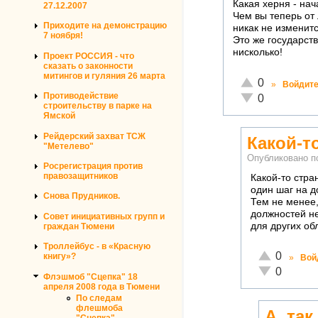
Какая херня - нач
27.12.2007
Чем вы теперь от
Приходите на демонстрацию
никак не изменитс
7 ноября!
Это же государст
нисколько!
Проект РОССИЯ - что
сказать о законности
митингов и гуляния 26 марта
Отлично!
0
»
Войдит
Неадекватно!
Противодействие
0
строительству в парке на
Ямской
Рейдерский захват ТСЖ
Какой-т
"Метелево"
Опубликовано 
Росрегистрация против
правозащитников
Какой-то стра
один шаг на д
Снова Прудников.
Тем не менее,
должностей не
Совет инициативных групп и
для других об
граждан Тюмени
Троллейбус - в «Красную
Отлично!
0
книгу»?
»
Вой
Неадекватно
0
Флэшмоб "Сцепка" 18
апреля 2008 года в Тюмени
По следам
флешмоба
А, так
"Сцепка"