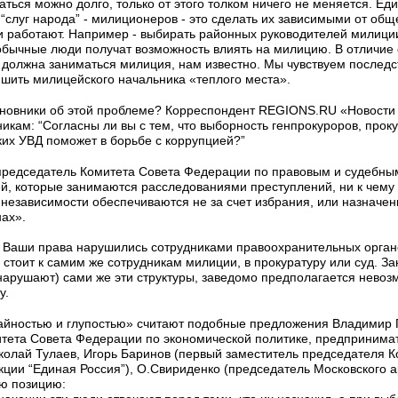
ться можно долго, только от этого толком ничего не меняется. Е
“слуг народа” - милиционеров - это сделать их зависимыми от обще
ни работают. Например - выбирать районных руководителей милици
 обычные люди получат возможность влиять на милицию. В отличие 
 должна заниматься милиция, нам известно. Мы чувствуем последс
шить милицейского начальника «теплого места».
иновники об этой проблеме? Корреспондент REGIONS.RU «Новости
икам: “Согласны ли вы с тем, что выборность генпрокуроров, прок
ких УВД поможет в борьбе с коррупцией?”
председатель Комитета Совета Федерации по правовым и судебным 
й, которые занимаются расследованиями преступлений, ни к чему
езависимости обеспечиваются не за счет избрания, или назначени
нах».
и Ваши права нарушились сотрудниками правоохранительных органо
стоит к самим же сотрудникам милиции, в прокуратуру или суд. Зако
нарушают) сами же эти структуры, заведомо предполагается невозм
у.
йностью и глупостью» считают подобные предложения Владимир Г
тета Совета Федерации по экономической политике, предпринимате
колай Тулаев, Игорь Баринов (первый заместитель председателя 
ции “Единая Россия”), О.Свириденко (председатель Московского ар
ю позицию: