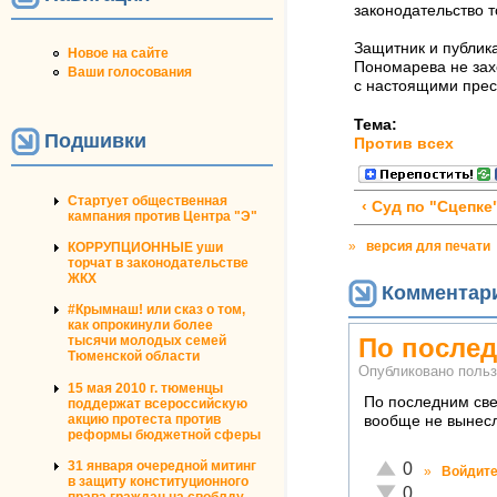
законодательство т
Защитник и публика
Новое на сайте
Пономарева не захо
Ваши голосования
с настоящими прес
Тема:
Подшивки
Против всех
Стартует общественная
‹ Суд по "Сцепке
кампания против Центра "Э"
»
версия для печати
КОРРУПЦИОННЫЕ уши
торчат в законодательстве
ЖКХ
Комментар
#Крымнаш! или сказ о том,
как опрокинули более
По после
тысячи молодых семей
Тюменской области
Опубликовано поль
15 мая 2010 г. тюменцы
По последним све
поддержат всероссийскую
акцию протеста против
вообще не вынесл
реформы бюджетной сферы
Отлично!
31 января очередной митинг
0
»
Войдит
в защиту конституционного
Неадекватно!
0