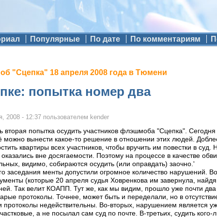
ориал
Популярные
По дате
По комментариям
П
б "Сцепка" 18 апреля 2008 года в Тюмени
епке: попытка номер два
, 2008 - 12:37
пользователем
kender
ь вторая попытка осудить участников флэшмоба "Сцепка". Сегодня
щё можно вынести какое-то решение в отношении этих людей. Добл
стить квартиры всех участников, чтобы вручить им повестки в суд. 
 оказались вне досягаемости. Поэтому на процессе в качестве обв
льных, видимо, собираются осудить (или оправдать) заочно.'
ого заседания менты допустили огромное количество нарушений. Во
ументы (которые 20 апреля судья Ховренкова им завернула, найд
ней. Так велит КОАПП. Тут же, как мы видим, прошло уже почти два 
арые протоколы. Точнее, может быть и переделали, но в отсутстви
и протоколы недействительны. Во-вторых, нарушением является уже
астковые, а не посылал сам суд по почте. В-третьих, судить кого-