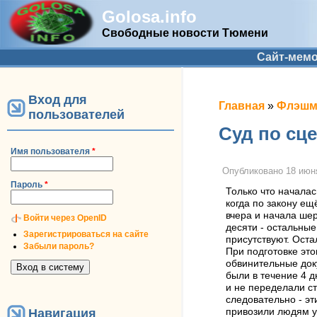
Golosa.info
Свободные новости Тюмени
Дополнительное меню
Сайт-мем
Вход для
Вы здесь
Главная
»
Флэшмо
пользователей
Суд по сц
Имя пользователя
*
Опубликовано
18 июня
Пароль
*
Только что началас
когда по закону е
вчера и начала шер
Войти через OpenID
десяти - остальные
Зарегистрироваться на сайте
присутствуют. Оста
Забыли пароль?
При подготовке эт
обвинительные док
были в течение 4 д
и не переделали ст
следовательно - эт
Навигация
привозили людям уч