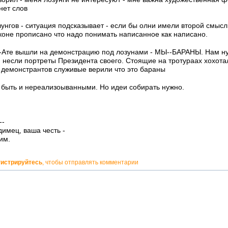
нет слов
зунгов - ситуация подсказывает - если бы олни имели второй смысл 
коне прописано что надо понимать написанное как написано.
-Ате вышли на демонстрацию под лозунами - МЫ--БАРАНЫ. Нам н
 несли портреты Президента своего. Стоящие на тротураах хохотал
демонстрантов служивые верили что это бараны
быть и нереализоыванными. Но идеи собирать нужно.
--
имец, ваша честь -
им.
гистрируйтесь
, чтобы отправлять комментарии