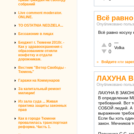
права граждан на своблду
собраний
Live comment moderator.
Всё равно
ONLINE.
Опубликовано поль
TO OSTATNIA NEDZIELA...
Всё равно косуху
Беззаконие в лицах
Бюджет г. Тюмени 2010г. -
—
Отлично!
0
Как у здравоохранения с
Volka
Неадекватно!
образованием отняли
0
конфетку и отдали
дорожникам.
»
Войдите
или
заре
Вестник "Ветер Свободы -
Тюмень"
ЛАХУНА В
Гаражи на Коммунаров
Опубликовано поль
За капитальный ремонт
ЛАХУНА В ЗАКОНЕ
милиции!
В определении М
Из зала суда ... Живая
требований. Вот 
практика защиты законных
СОБОЙ людей. А Фл
прав
выражение требов
Если бы хоть один
Как в городе Тюмени
провалилась транспортная
закон. Мечников т
реформа. Часть 1.
Парнишка С.С. го