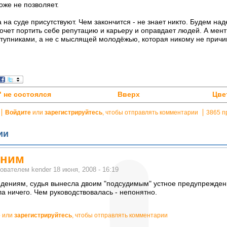
оже не позволяет.
 на суде присутствуют. Чем закончится - не знает никто. Будем над
чет портить себе репутацию и карьеру и оправдает людей. А мент
тупниками, а не с мыслящей молодёжью, которая никому не причин
" не состоялся
Вверх
Цве
Войдите
или
зарегистрируйтесь
, чтобы отправлять комментарии
3865 п
ии
дним
зователем
kender
18 июня, 2008 - 16:19
дениям, судья вынесла двоим "подсудимым" устное предупреждени
а ничего. Чем руководствовалась - непонятно.
е
или
зарегистрируйтесь
, чтобы отправлять комментарии