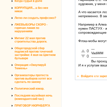
Когда судья в доле
художник, у меня 
КОРРУПЦИЯ... а без нее
никак
А что касается ло
непременно. В за
Легко ли создать профсоюз?
Например в Алма
ЛЖЕВЫБОРЫ СКОРО -
горячая линия по
нужен ПАСТУХ - и
нарушениям
сопровождающие 
Митинг 22 мая против
Флэш-мобы могут 
строительства дороги.
Общегородской сбор
—
Отлично!
0
подписей против точечной
VadiMM
застройки: 4 мая на Цветном
Неадекватно!
0
-------------
бульваре
Вы проход
Операция «Оккупируй
И я к услугам ваш
Тюмень»
Организаторы протеста
»
Войдите
или
заре
против выборов хотят все
сделать по закону
Политический юмор.
Последняя музейная ночь
(комендантский час)
ПРИГОВОР НЮРНБЕРГА