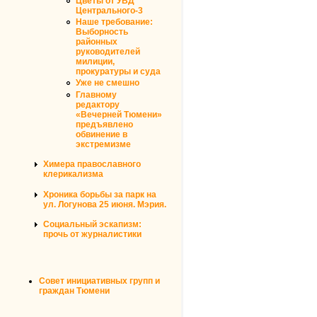
Цветы от УВД
Центрального-3
Наше требование:
Выборность
районных
руководителей
милиции,
прокуратуры и суда
Уже не смешно
Главному
редактору
«Вечерней Тюмени»
предъявлено
обвинение в
экстремизме
Химера православного
клерикализма
Хроника борьбы за парк на
ул. Логунова 25 июня. Мэрия.
Социальный эскапизм:
прочь от журналистики
Совет инициативных групп и
граждан Тюмени