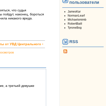
пользователи
еяться, что судья
JamesKar
ы пойдут, наконец, бороться
NormanLearf
ила никакого вреда.
Michaelsmimb
RobertBaill
TyroneBog
RSS
ты от УВД Центрального ›
росмотров
е, а третьей девушке