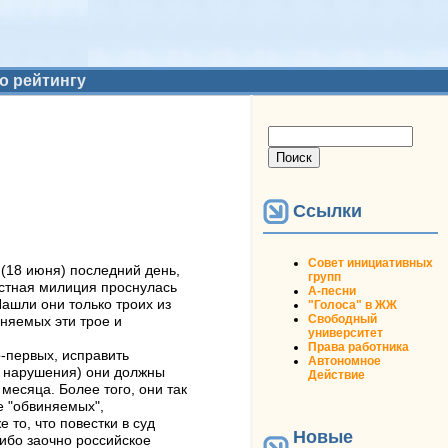
о рейтингу
Форма поиска
Поиск
Ссылки
Совет инициативных
 (18 июня) последний день,
групп
естная милиция проснулась
А-песни
Нашли они только троих из
"Голоса" в ЖЖ
Свободный
иняемых эти трое и
университет
Права работника
-первых, исправить
Автономное
я нарушения) они должны
Действие
месяца. Более того, они так
е "обвиняемых",
 то, что повестки в суд
Новые
либо заочно российское