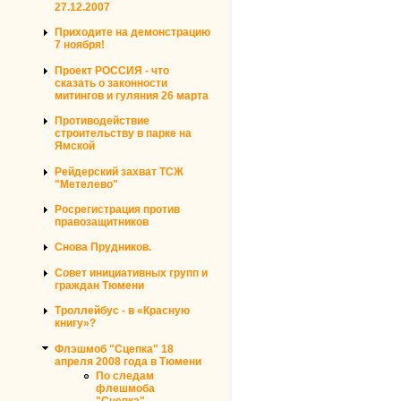
27.12.2007
Приходите на демонстрацию
7 ноября!
Проект РОССИЯ - что
сказать о законности
митингов и гуляния 26 марта
Противодействие
строительству в парке на
Ямской
Рейдерский захват ТСЖ
"Метелево"
Росрегистрация против
правозащитников
Снова Прудников.
Совет инициативных групп и
граждан Тюмени
Троллейбус - в «Красную
книгу»?
Флэшмоб "Сцепка" 18
апреля 2008 года в Тюмени
По следам
флешмоба
"Сцепка"