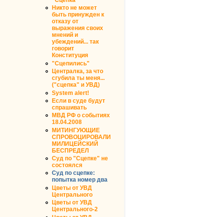
Никто не может
быть принужден к
отказу от
выражения своих
мнений и
убеждений... так
говорит
Конституция
"Сцепились"
Централка, за что
сгубила ты меня...
("сцепка" и УВД)
System alert!
Если в суде будут
спрашивать
МВД РФ о событиях
18.04.2008
МИТИНГУЮЩИЕ
СПРОВОЦИРОВАЛИ
МИЛИЦЕЙСКИЙ
БЕСПРЕДЕЛ
Суд по "Сцепке" не
состоялся
Суд по сцепке:
попытка номер два
Цветы от УВД
Центрального
Цветы от УВД
Центрального-2