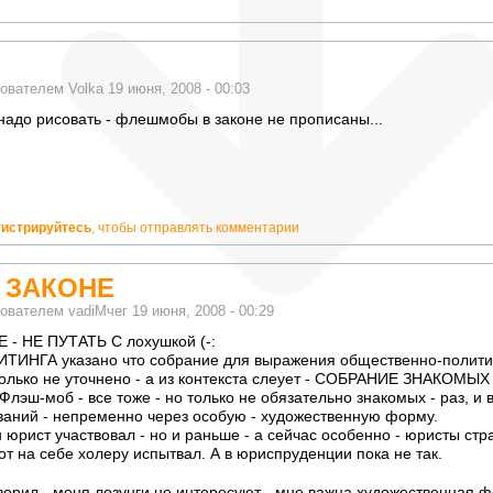
зователем
Volka
19 июня, 2008 - 00:03
 надо рисовать - флешмобы в законе не прописаны...
гистрируйтесь
, чтобы отправлять комментарии
 ЗАКОНЕ
зователем
vadiMчег
19 июня, 2008 - 00:29
 - НЕ ПУТАТЬ С лохушкой (-:
ИТИНГА указано что собрание для выражения общественно-полити
только не уточнено - а из контекста слеует - СОБРАНИЕ ЗНАКОМ
эш-моб - все тоже - но только не обязательно знакомых - раз, и в
аний - непременно через особую - художественную форму.
 юрист участвовал - но и раньше - а сейчас особенно - юристы ст
от на себе холеру испытвал. А в юриспруденции пока не так.
ворил - меня лозунги не интересуют - мне важна художественная