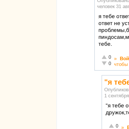
Опубликован
человек
31 ав
я тебе отве
ответ не ус
проблемы,б
пиндосам,м
тебе.
Отлично!
0
»
Вой
Неадекватно!
0
чтобы
"я теб
Опубликов
1 сентября
"я тебе 
дружок,т
Отлично!
0
»