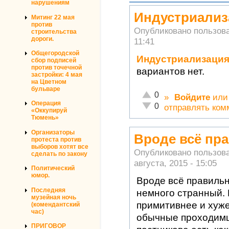
нарушениям
Индустриализ
Митинг 22 мая
против
Опубликовано пользов
строительства
дороги.
11:41
Общегородской
Индустриализация
сбор подписей
против точечной
вариантов нет.
застройки: 4 мая
на Цветном
бульваре
Отлично!
0
»
Войдите
ил
Операция
Неадекватно!
0
отправлять ком
«Оккупируй
Тюмень»
Организаторы
Вроде всё пр
протеста против
выборов хотят все
Опубликовано пользов
сделать по закону
августа, 2015 - 15:05
Политический
юмор.
Вроде всё правиль
Последняя
немного странный. 
музейная ночь
примитивнее и хуже
(комендантский
час)
обычные проходимц
ПРИГОВОР