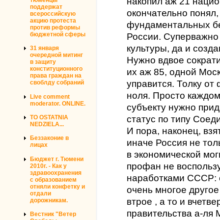
накопил аж 21 нацио
поддержат
окончательно понял,
всероссийскую
акцию протеста
фундаментальных бе
против реформы
бюджетной сферы
России. Суперважно 
культуры, да и созд
31 января
очередной митинг
Нужно вдвое сократи
в защиту
конституционного
их аж 85, одной Мос
права граждан на
управится. Толку от
своблду собраний
ноля. Просто каждо
Live comment
moderator. ONLINE.
субъекту нужно при
статус по типу Сое
TO OSTATNIA
NEDZIELA...
И пора, наконец, взя
Беззаконие в
иначе Россия не тол
лицах
в экономической мог
Бюджет г. Тюмени
профан не воспольз
2010г. - Как у
здравоохранения
наработками СССР: 
с образованием
отняли конфетку и
очень многое другое
отдали
втрое , а то и вчет
дорожникам.
правительства а-ля 
Вестник "Ветер