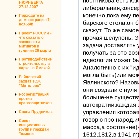
постникова есть как
НЮРНБЕРГА
27.12.2007
либеральная,консер
конечно,пока ему п
Приходите на
демонстрацию 7
барского стола,он б
ноября!
скажут. То же само
Проект РОССИЯ -
прочая шелупонь. Э
что сказать о
законности
задача доставлять 
митингов и
гуляния 26 марта
получать за это во
идеология может бы
Противодействие
строительству в
Аналогично с их "и
парке на Ямской
могла быть(или мож
Рейдерский
захват ТСЖ
Явлинского? Назови
"Метелево"
они создали с нуля
Росрегистрация
больше-не существ
против
правозащитников
автократии,каждая 
управления которая
Снова Прудников.
говорю про народ,и
Совет
инициативных
масса,а состояние(
групп и граждан
1612,1812,в 1941 гг
Тюмени