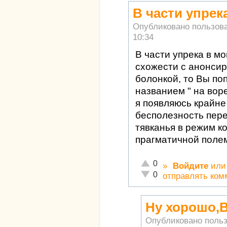
В части упрек
Опубликовано пользов
10:34
В части упрека в м
схожести с анонси
болонкой, то Вы по
названием " на воре
я появляюсь крайне
бесполезность пер
тявканья в режим к
прагматичной полем
Отлично!
0
»
Войдите
ил
Неадекватно!
0
отправлять ком
Ну хорошо,
Опубликовано поль