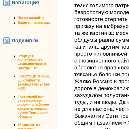
Навигация
тезис голимого патр
безропотную молоде
Новое на сайте
готовности стерпеть 
Ваши голосования
приказу на амбразур
та же картинка; мес
облдумы равна сумм
Подшивки
капитала, другим по
просто чиновничьей 
Стартует
оппозиционного сайта
общественная
кампания против
абсолютно прав «веж
Центра "Э"
тявканье болонки по
КОРРУПЦИОННЫЕ
Жалко Россию и про
уши торчат в
законодательстве
дороге в демократию
ЖКХ
захудалом полустанк
#Крымнаш! или
сказ о том, как
туды, и не сюды. Да 
опрокинули более
не для нас она, чес
тысячи молодых
семей Тюменской
Выкачал из Сети пре
области
общим названием « 
15 мая 2010 г.
тюменцы