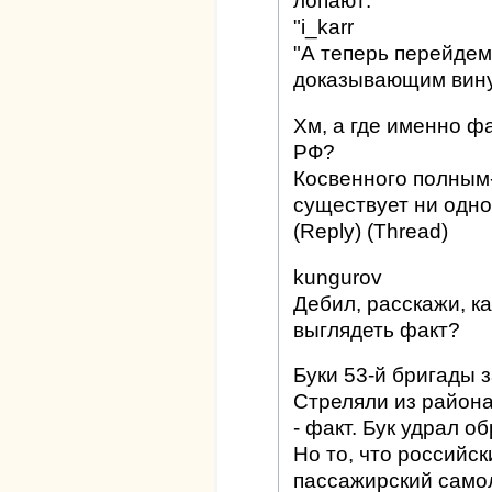
лопают:
"i_karr
"А теперь перейдем
доказывающим вин
Хм, а где именно ф
РФ?
Косвенного полным-
существует ни одно
(Reply) (Thread)
kungurov
Дебил, расскажи, к
выглядеть факт?
Буки 53-й бригады 
Стреляли из района
- факт. Бук удрал о
Но то, что российс
пассажирский самол