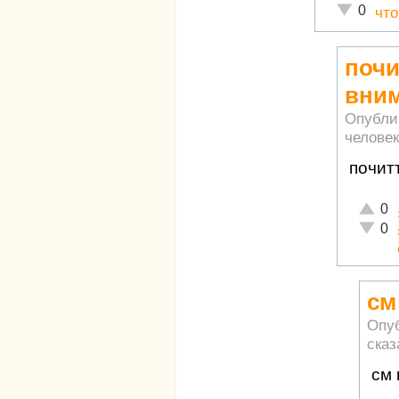
Неадекват
0
что
почи
вни
Опубли
человек
почит
Отличн
0
Неадек
0
см
Опу
сказ
см