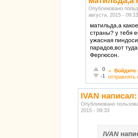
матильда,а 
Опубликовано поль
августа, 2015 - 09:1
матильда,а како
страны? у тебя е
ужасная пиндосия
парадов,вот туда
Фергюсон.
Отлично!
0
»
Войдите
Неадекватно!
-1
отправлять
IVAN написал:
Опубликовано пользов
2015 - 09:33
IVAN
напи