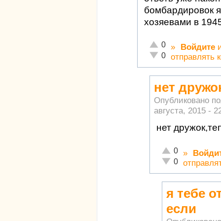
бомбардировок я
хозяевами в 1945
Отлично!
0
»
Войдите
Неадекватно!
0
отправлять 
нет дружо
Опубликовано п
августа, 2015 - 2
нет дружок,те
Отлично!
0
»
Войди
Неадекватно!
0
отправля
я тебе о
если