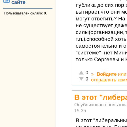
сайте
публика до сих пор
вытирает,что они мо
Пользователей онлайн: 0.
могут ответить? На
не существует даже
силы(организации,
т.п.),способной хоть
самостоятельно и от
"системе"- нет Мин
только Сергеевы и 
Отлично!
0
»
Войдите
ил
Неадекватно!
0
отправлять ком
В этот "либе
Опубликовано пользов
15:35
В этот "либеральны