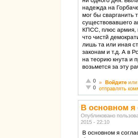
ни одного дня. Был
надежда на Горбаче
мог бы сварганить
существовавшего а
КПСС, плюс армия, п
что чистй демократ
лишь та или иная с
законам и т.д. А в
на теорию кнута и 
возьмется за эту ра
Отлично!
0
»
Войдите
ил
Неадекватно!
0
отправлять ком
В основном я 
Опубликовано пользов
2015 - 22:10
В основном я согла