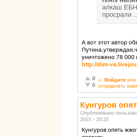
алкаш ЕБН
просрали ....
А вот этот автор об
Путина,утверждая,ч
уничтожено 78 000 
http://dim-va.livej
Отлично!
0
»
Войдите
ил
Неадекватно!
0
отправлять ком
Кунгуров опят
Опубликовано пользов
2015 - 20:20
Кунгуров опять жжо