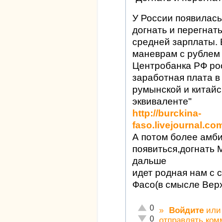
У России появилась
догнать и перегнат
средней зарплаты. 
маневрам с рублем
Центробанка РФ ро
заработная плата в
румынской и китайс
эквиваленте"
http://burckina-
faso.livejournal.co
А потом более амб
появиться,догнать 
дальше
идет родная нам с 
Фасо(в смысле Верх
Отлично!
0
»
Войдите
ил
Неадекватно!
0
отправлять ком