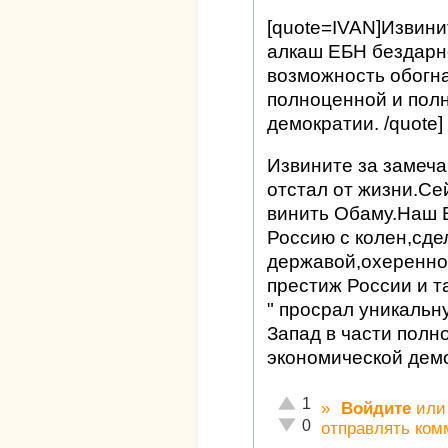
[quote=IVAN]Извинит
алкаш ЕБН бездарн
возможность обогна
полноценной и пол
демократии. /quote]
Извините за замеча
отстал от жизни.Се
винить Обаму.Наш 
Россию с колен,сд
державой,охеренно
престиж России и т
" просрал уникальн
Запад в части полн
экономической демо
Отлично!
1
»
Войдите
ил
Неадекватно!
0
отправлять ком