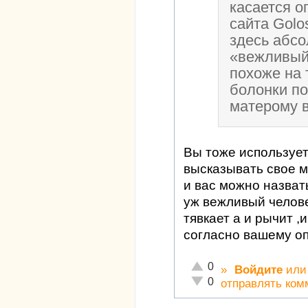
касается о
сайта Golos
здесь абс
«вежливый
похоже на 
болонки по
матерому в
Вы тоже использует
высказывать свое 
и вас можно назват
уж вежливый челове
тявкает а и рычит ,
согласно вашему о
Отлично!
0
»
Войдите
ил
Неадекватно!
0
отправлять ком