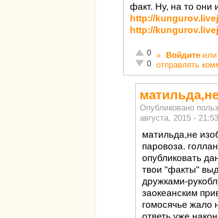
факт. Ну, на то они
http://kungurov.liv
http://kungurov.liv
Отлично!
0
»
Войдите
ил
Неадекватно!
0
отправлять ком
матильда,не
Опубликовано поль
августа, 2015 - 21:5
матильда,не изо
паровоза. голла
опубликовать дан
твои "факты" вы
дружками-рукобл
заокеанским прив
гомосячье жало н
ответь уже нако