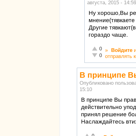
августа, 2015 - 14:5
Ну хорошо,Вы ре
мнение(тявкаете
Другие тявкают(
гораздо чаще.
Отлично!
0
»
Войдите
Неадекватно!
0
отправлять 
В принципе В
Опубликовано пользов
15:10
В принципе Вы прав
действительно упо
принял решение бол
Наслаждайтесь вти
Отлично!
0