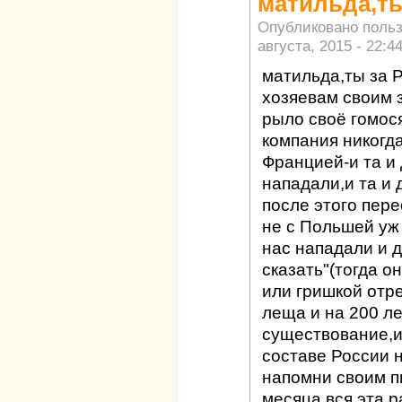
матильда,ты
Опубликовано поль
августа, 2015 - 22:4
матильда,ты за 
хозяевам своим 
рыло своё гомос
компания никогд
Францией-и та и 
нападали,и та и 
после этого пер
не с Польшей уж 
нас нападали и 
сказать"(тогда 
или гришкой отр
леща и на 200 ле
существование,и
составе России 
напомни своим п
месяца вся эта 