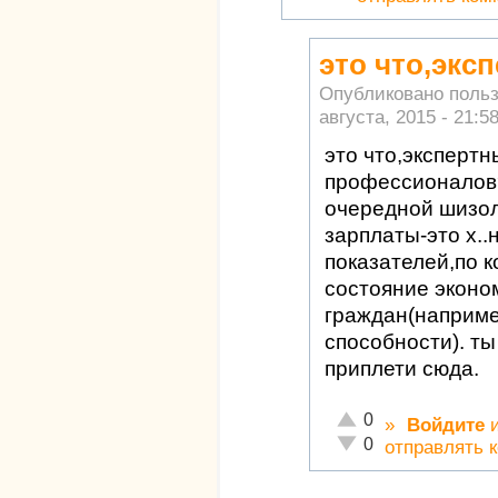
это что,экс
Опубликовано поль
августа, 2015 - 21:5
это что,эксперт
профессионалов
очередной шизо
зарплаты-это х..
показателей,по 
состояние эконо
граждан(наприме
способности). ты
приплети сюда.
Отлично!
0
»
Войдите
Неадекватно!
0
отправлять 