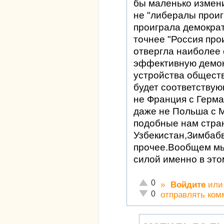
бы маленько измен
не "либералы проиг
проиграла демокра
точнее "Россия про
отвергла наиболее
эффективную демо
устройства обществ
будет соответству
не Франция с Герма
даже не Польша с 
подобные нам стра
Узбекистан,Зимбаб
прочее.Вообщем мы
силой именно в это
Отлично!
0
»
Войдите
ил
Неадекватно!
0
отправлять ком