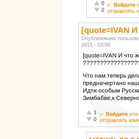
Отлично!
0
»
Войдите
Неадекватно!
0
отправлять 
[quote=IVAN И
Опубликовано пользов
2015 - 03:56
[quote=IVAN И что 
?????????????????
Что нам теперь дел
предначертано наш
Идти особым Русски
Зимбабве,к Северно
Отлично!
1
»
Войдите
ил
Неадекватно!
0
отправлять ком