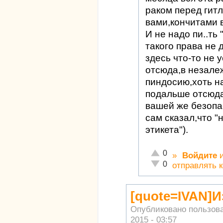
раком перед гит
вами,кончитами в
И не надо пи..ть
такого права не 
здесь что-то не 
отсюда,в незале
пиндосию,хоть н
подальше отсюда
вашей же безопа
сам сказал,что "
этикета").
Отлично!
0
»
Войдите
Неадекватно!
0
отправлять 
[quote=IVAN]И
Опубликовано пользов
2015 - 03:57