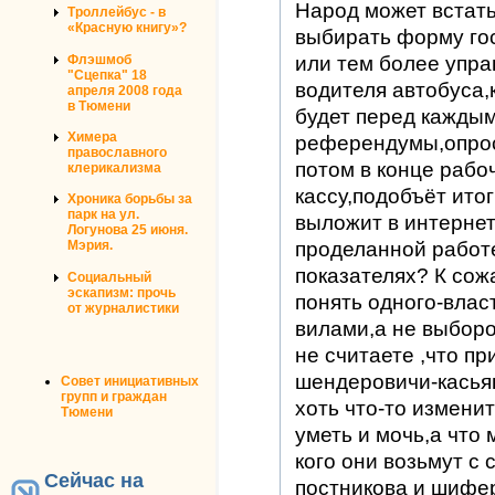
Народ может встать
Троллейбус - в
«Красную книгу»?
выбирать форму го
Флэшмоб
или тем более упр
"Сцепка" 18
водителя автобуса,
апреля 2008 года
в Тюмени
будет перед кажды
Химера
референдумы,опрос
православного
потом в конце рабоч
клерикализма
кассу,подобъёт итог
Хроника борьбы за
парк на ул.
выложит в интернет
Логунова 25 июня.
проделанной работ
Мэрия.
показателях? К сож
Социальный
эскапизм: прочь
понять одного-влас
от журналистики
вилами,а не выборо
не считаете ,что пр
шендеровичи-касья
Совет инициативных
групп и граждан
хоть что-то измени
Тюмени
уметь и мочь,а что
кого они возьмут с
Сейчас на
постникова и шифер