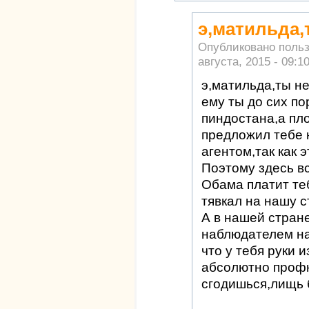
э,матильда,
Опубликовано поль
августа, 2015 - 09:1
э,матильда,ты не
ему ты до сих п
пиндостана,а пл
предложил тебе 
агентом,так как 
Поэтому здесь в
Обама платит теб
тявкал на нашу с
А в нашей стран
наблюдателем на
что у тебя руки и
абсолютно профн
сгодишься,лищь 