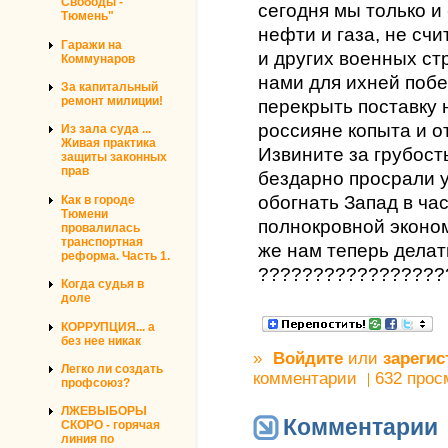
Свободы -
сегодня мы только и
Тюмень"
нефти и газа, не сч
Гаражи на
и других военных ст
Коммунаров
нами для ихней побе
За капитальный
ремонт милиции!
перекрыть поставку 
россияне копыта и о
Из зала суда ...
Живая практика
Извините за грубост
защиты законных
прав
бездарно просрали 
обогнать Запад в ча
Как в городе
Тюмени
полнокровной эконом
провалилась
транспортная
же нам теперь делат
реформа. Часть 1.
?????????????????
Когда судья в
доле
КОРРУПЦИЯ... а
без нее никак
»
Войдите
или
зарегис
Легко ли создать
комментарии
632 прос
профсоюз?
ЛЖЕВЫБОРЫ
Комментарии
СКОРО - горячая
линия по