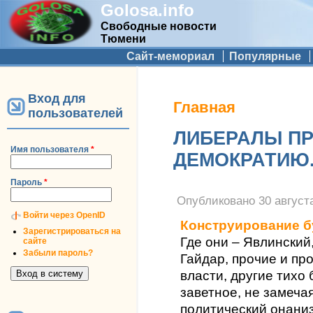
Golosa.info
Свободные новости
Тюмени
Дополнительное меню
Сайт-мемориал
Популярные
Вход для
Вы здесь
Главная
пользователей
ЛИБЕРАЛЫ П
Имя пользователя
*
ДЕМОКРАТИЮ.
Пароль
*
Опубликовано
30 августа
Войти через OpenID
Конструирование 
Зарегистрироваться на
Где они – Явлинский
сайте
Забыли пароль?
Гайдар, прочие и про
власти, другие тихо
заветное, не замечая
политический онаниз