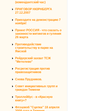
(комендантский час)
ПРИГОВОР НЮРНБЕРГА
27.12.2007
Приходите на демонстрацию 7
ноября!
Проект РОССИЯ - что сказать о
законности митингов и гуляния
26 марта
Противодействие
строительству в парке на
Ямской
Рейдерский захват ТСЖ
"Метелево"
Росрегистрация против
правозащитников
Снова Прудников.
Совет инициативных групп и
граждан Тюмени
Троллейбус - в «Красную
книгу»?
Флэшмоб "Сцепка" 18 апреля
2008 года в Тюмени