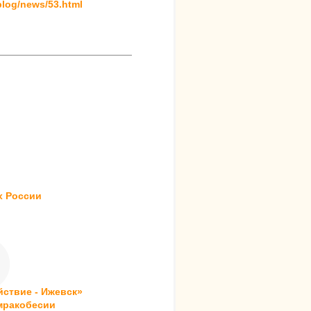
blog/news/53.html
х России
ствие - Ижевск»
 мракобесии