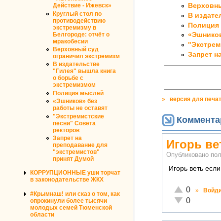
Верховны
Действие - Ижевск»
Круглый стол по
В издате
противодействию
Полиция
экстремизму в
Белгороде: отчёт о
«Эшников
мракобесии
"Экстрем
Верховный суд
Запрет н
ограничил экстремизм
В издательстве
"Гилея" вышла книга
о борьбе с
экстремизмом
Полиция мыслей
»
версия для печа
«Эшников» без
работы не оставят
"Экстремистские
Коммента
песни" Совета
ректоров
Запрет на
Игорь ве
преподавание для
"экстремистов"
Опубликовано по
принят Думой
Игорь веть есл
КОРРУПЦИОННЫЕ уши торчат
в законодательстве ЖКХ
Отлично!
0
»
Войд
#Крымнаш! или сказ о том, как
Неадекватно!
0
опрокинули более тысячи
молодых семей Тюменской
области