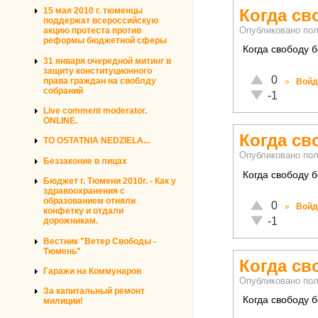
Когда св
15 мая 2010 г. тюменцы
поддержат всероссийскую
Опубликовано по
акцию протеста против
реформы бюджетной сферы
Когда свободу б
31 января очередной митинг в
защиту конституционного
Отлично!
0
права граждан на своблду
»
Войд
собраний
Неадекватно!
-1
Live comment moderator.
ONLINE.
Когда св
TO OSTATNIA NEDZIELA...
Опубликовано по
Беззаконие в лицах
Когда свободу б
Бюджет г. Тюмени 2010г. - Как у
здравоохранения с
образованием отняли
Отлично!
0
»
Войд
конфетку и отдали
Неадекватно!
-1
дорожникам.
Вестник "Ветер Свободы -
Тюмень"
Когда св
Гаражи на Коммунаров
Опубликовано по
За капитальный ремонт
Когда свободу б
милиции!