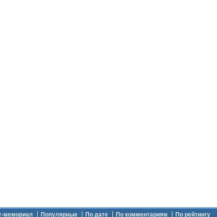
т-мемориал
Популярные
По дате
По комментариям
По рейтингу