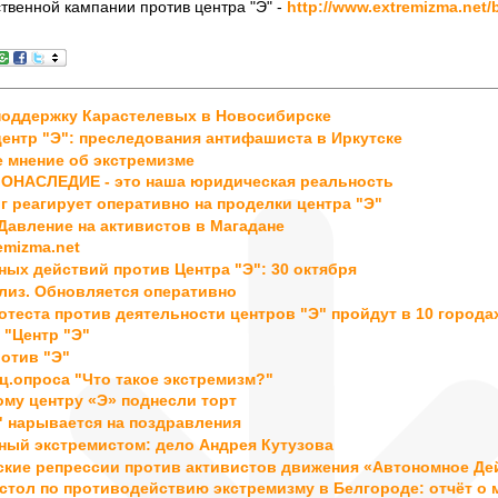
венной кампании против центра "Э" -
http://www.extremizma.net/
поддержку Карастелевых в Новосибирске
центр "Э": преследования антифашиста в Иркутске
 мнение об экстремизме
НАСЛЕДИЕ - это наша юридическая реальность
г реагирует оперативно на проделки центра "Э"
 Давление на активистов в Магадане
emizma.net
ных действий против Центра "Э": 30 октября
лиз. Обновляется оперативно
отеста против деятельности центров "Э" пройдут в 10 города
 "Центр "Э"
отив "Э"
ц.опроса "Что такое экстремизм?"
му центру «Э» поднесли торт
" нарывается на поздравления
ный экстремистом: дело Андрея Кутузова
кие репрессии против активистов движения «Автономное Дей
стол по противодействию экстремизму в Белгороде: отчёт о