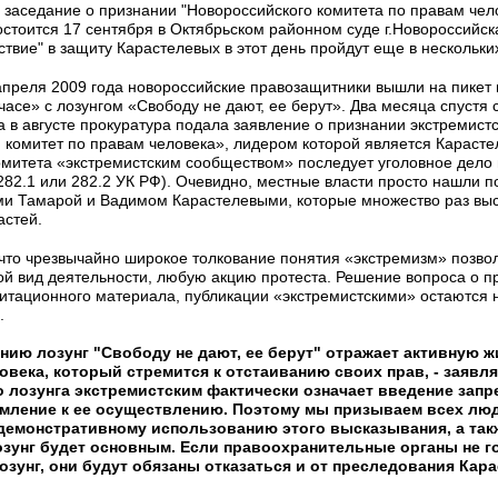
 заседание о признании "Новороссийского комитета по правам чел
остоится 17 сентября в Октябрьском районном суде г.Новороссийск
твие" в защиту Карастелевых в этот день пройдут еще в нескольки
апреля 2009 года новороссийские правозащитники вышли на пикет 
асе» с лозунгом «Свободу не дают, ее берут». Два месяца спустя с
а в августе прокуратура подала заявление о признании экстремист
 комитет по правам человека», лидером которой является Карастел
омитета «экстремистским сообществом» последует уголовное дело 
 282.1 или 282.2 УК РФ). Очевидно, местные власти просто нашли п
и Тамарой и Вадимом Карастелевыми, которые множество раз выс
астей.
что чрезвычайно широкое толкование понятия «экстремизм» позвол
ой вид деятельности, любую акцию протеста. Решение вопроса о пр
гитационного материала, публикации «экстремистскими» остаются 
.
нию лозунг "Свободу не дают, ее берут" отражает активную 
овека, который стремится к отстаиванию своих прав, - заявля
о лозунга экстремистским фактически означает введение запр
мление к ее осуществлению. Поэтому мы призываем всех лю
демонстративному использованию этого высказывания, а так
озунг будет основным. Если правоохранительные органы не г
лозунг, они будут обязаны отказаться и от преследования Кар