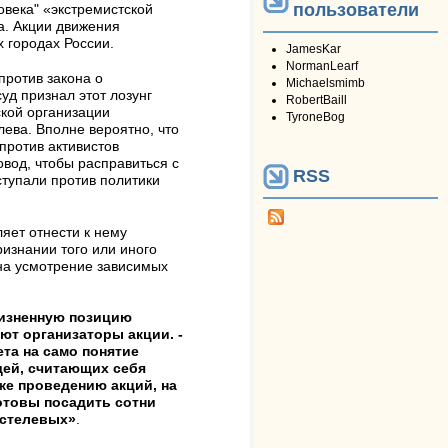
пользователи
овека" «экстремистской
а. Акции движения
х городах России.
JamesKar
NormanLearf
против закона о
Michaelsmimb
уд признал этот лозунг
RobertBaill
ской организации
TyroneBog
ева. Вполне вероятно, что
против активистов
овод, чтобы расправиться с
RSS
тупали против политики
яет отнести к нему
изнании того или иного
на усмотрение зависимых
жизненную позицию
ют организаторы акции. -
ета на само понятие
дей, считающих себя
же проведению акций, на
отовы посадить сотни
астелевых»
.