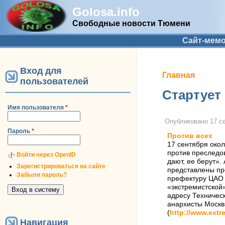
Golosa.info
Свободные новости Тюмени
Дополнительное меню
Сайт-мем
Вход для
Вы здесь
Главная
пользователей
Стартует
Имя пользователя
*
Опубликовано
17 с
Пароль
*
Против всех
17 сентября око
против преследо
Войти через OpenID
дают, ее берут».
Зарегистрироваться на сайте
представлены пр
Забыли пароль?
префектуру ЦАО 
«экстремистской»
адресу Техническ
анархисты Москв
(
http://www.extr
Навигация