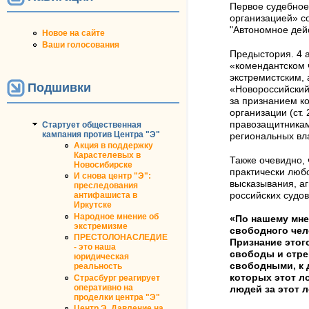
Первое судебное
организацией» с
"Автономное дейс
Новое на сайте
Ваши голосования
Предыстория. 4 
«комендантском ч
экстремистским, 
Подшивки
«Новороссийский
за признанием к
организации (ст.
правозащитникам
Стартует общественная
кампания против Центра "Э"
региональных вл
Акция в поддержку
Карастелевых в
Также очевидно, 
Новосибирске
практически люб
И снова центр "Э":
высказывания, а
преследования
российских судов
антифашиста в
Иркутске
Народное мнение об
«По нашему мне
экстремизме
свободного чел
ПРЕСТОЛОНАСЛЕДИЕ
Признание этог
- это наша
свободы и стре
юридическая
свободными, к 
реальность
которых этот л
Страсбург реагирует
оперативно на
людей за этот 
проделки центра "Э"
Центр Э. Давление на