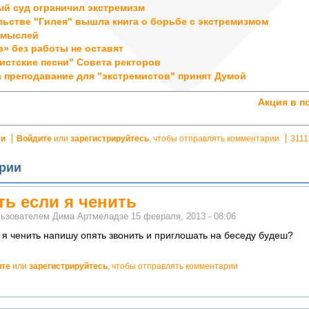
й суд ограничил экстремизм
льстве "Гилея" вышла книга о борьбе с экстремизмом
 мыслей
» без работы не оставят
истские песни" Совета ректоров
а преподавание для "экстремистов" принят Думой
Акция в п
ти
Войдите
или
зарегистрируйтесь
, чтобы отправлять комментарии
3111
рии
ть если я ченить
льзователем
Дима Артмеладзе
15 февраля, 2013 - 08:06
и я ченить напишу опять звонить и приглошать на беседу будеш?
ите
или
зарегистрируйтесь
, чтобы отправлять комментарии