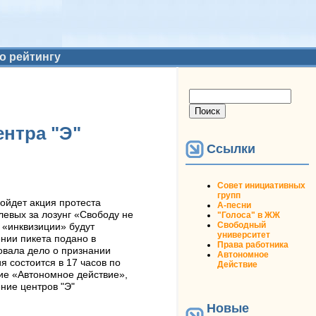
о рейтингу
Форма поиска
Поиск
ентра "Э"
Ссылки
Совет инициативных
групп
ойдет акция протеста
А-песни
евых за лозунг «Свободу не
"Голоса" в ЖЖ
Свободный
 «инквизиции» будут
университет
нии пикета подано в
Права работника
овала дело о признании
Автономное
 состоится в 17 часов по
Действие
ние «Автономное действие»,
ние центров "Э"
Новые