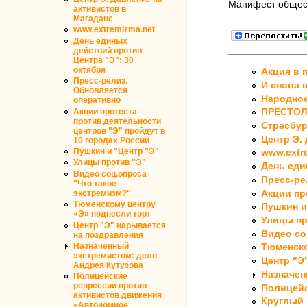
Манифест общест
активистов в
Магадане
www.extremizma.net
День единых
действий против
Центра "Э": 30
октября
Акция в 
Пресс-релиз.
И снова 
Обновляется
Народное
оперативно
Акции протеста
ПРЕСТОЛО
против деятельности
Страсбур
центров "Э" пройдут в
Центр Э.
10 городах России
Пушкин и "Центр "Э"
www.extr
Улицы против "Э"
День еди
Видео соц.опроса
Пресс-ре
"Что такое
Акции пр
экстремизм?"
Тюменскому центру
Пушкин и
«Э» поднесли торт
Улицы пр
Центр "Э" нарывается
Видео со
на поздравления
Назначенный
Тюменско
экстремистом: дело
Центр "Э
Андрея Кутузова
Назначен
Полицейские
репрессии против
Полицейс
активистов движения
Круглый 
«Автономное