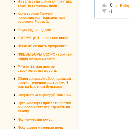
Из зала суда ... Живая практика
Отлично!
0
защиты законных прав
»
Войд
Неадекватно!
-1
Как в городе Тюмени
провалилась транспортная
реформа. Часть 1.
Когда судья в доле
КОРРУПЦИЯ... а без нее никак
Легко ли создать профсоюз?
ЛЖЕВЫБОРЫ СКОРО - горячая
линия по нарушениям
Митинг 22 мая против
строительства дороги.
Общегородской сбор подписей
против точечной застройки: 4
мая на Цветном бульваре
Операция «Оккупируй Тюмень»
Организаторы протеста против
выборов хотят все сделать по
закону
Политический юмор.
Последняя музейная ночь