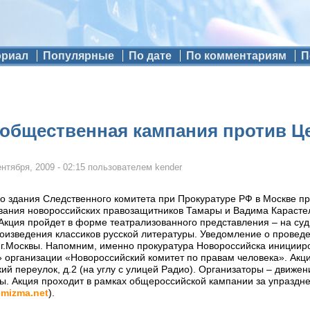
ориал
Популярные
По дате
По комментариям
П
 общественная кампания против Ц
ентября, 2009 - 02:15
пользователем
kender
ло здания Следственного комитета при Прокуратуре РФ в Москве пр
вания новороссийских правозащитников Тамары и Вадима Карастел
 Акция пройдет в форме театрализованного представления – на суд
оизведения классиков русской литературы. Уведомление о проведе
г.Москвы. Напомним, именно прокуратура Новороссийска инициир
 организации «Новороссийский комитет по правам человека». Акция
ий переулок, д.2 (на углу с улицей Радио). Организаторы – движе
ы. Акция проходит в рамках общероссийской кампании за упраздне
emizma.net
).