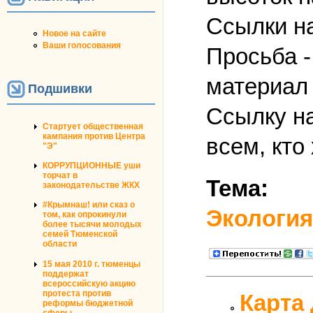
Ссылки на
Новое на сайте
Ваши голосования
Просьба -
материал 
Подшивки
Ссылку н
Стартует общественная
кампания против Центра
всем, кто
"Э"
КОРРУПЦИОННЫЕ уши
торчат в
Тема:
законодательстве ЖКХ
#Крымнаш! или сказ о
Экология
том, как опрокинули
более тысячи молодых
семей Тюменской
области
15 мая 2010 г. тюменцы
поддержат
всероссийскую акцию
протеста против
Карта 
реформы бюджетной
сферы