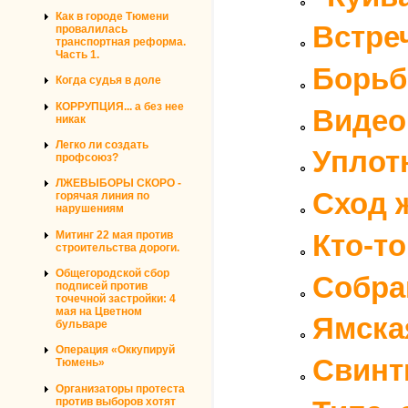
Как в городе Тюмени
Встре
провалилась
транспортная реформа.
Часть 1.
Борьб
Когда судья в доле
КОРРУПЦИЯ... а без нее
Видео
никак
Легко ли создать
Уплотн
профсоюз?
ЛЖЕВЫБОРЫ СКОРО -
Сход 
горячая линия по
нарушениям
Митинг 22 мая против
Кто-т
строительства дороги.
Общегородской сбор
Собра
подписей против
точечной застройки: 4
мая на Цветном
Ямска
бульваре
Операция «Оккупируй
Свинт
Тюмень»
Организаторы протеста
против выборов хотят