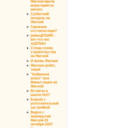
Ямской ввели
мораторий на
митиги
Субботний
полдень на
Ямской
Горожане
отстояли парк?
равноДУШИЕ -
вот что нас
заДУШит
Стенд-схема
строительства
на Ямской
И вновь Ямская
Ямскую рубят,
твари
"Куйвашев
козёл" или
Финал парка на
Ямской
Встреча в
школе №57
Борьба с
уплотнительной
застройкой
Видео с
перекрытия
Ямской 20
октября 2007