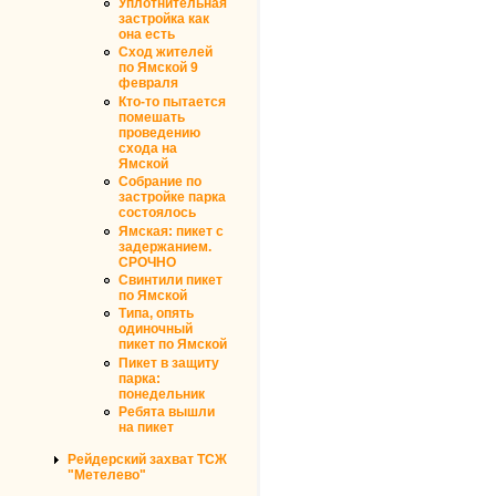
Уплотнительная
застройка как
она есть
Сход жителей
по Ямской 9
февраля
Кто-то пытается
помешать
проведению
схода на
Ямской
Собрание по
застройке парка
состоялось
Ямская: пикет с
задержанием.
СРОЧНО
Свинтили пикет
по Ямской
Типа, опять
одиночный
пикет по Ямской
Пикет в защиту
парка:
понедельник
Ребята вышли
на пикет
Рейдерский захват ТСЖ
"Метелево"