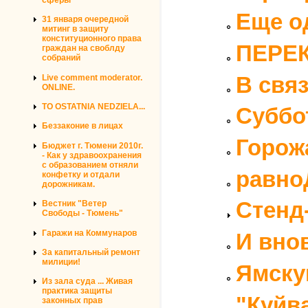
Еще о
31 января очередной
митинг в защиту
конституционного права
ПЕРЕ
граждан на своблду
собраний
В свя
Live comment moderator.
ONLINE.
TO OSTATNIA NEDZIELA...
Суббо
Беззаконие в лицах
Горож
Бюджет г. Тюмени 2010г.
- Как у здравоохранения
с образованием отняли
равно
конфетку и отдали
дорожникам.
Стенд
Вестник "Ветер
Свободы - Тюмень"
Гаражи на Коммунаров
И вно
За капитальный ремонт
милиции!
Ямску
Из зала суда ... Живая
практика защиты
"Куйв
законных прав