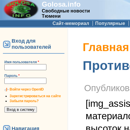
Golosa.info
Свободные новости
Тюмени
Дополнительное меню
Сайт-мемориал
Популярные
Вход для
Вы здесь
Главная
пользователей
Против
Имя пользователя
*
Пароль
*
Опублико
Войти через OpenID
Зарегистрироваться на сайте
[img_assi
Забыли пароль?
материало
высоток н
Навигация