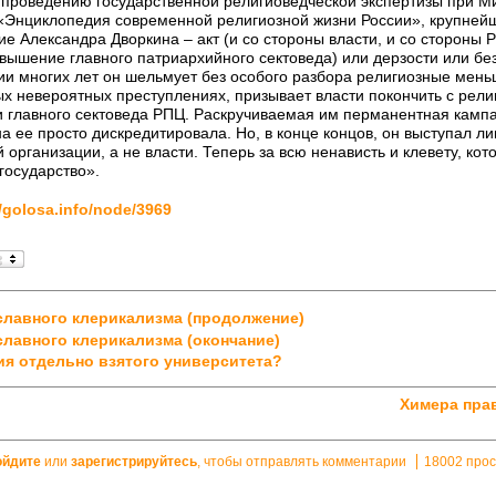
о проведению государственной религиоведческой экспертизы при 
 «Энциклопедия современной религиозной жизни России», крупней
ие Александра Дворкина – акт (и со стороны власти, и со стороны 
звышение главного патриархийного сектоведа) или дерзости или бе
ии многих лет он шельмует без особого разбора религиозные мень
ых невероятных преступлениях, призывает власти покончить с рели
и главного сектоведа РПЦ. Раскручиваемая им перманентная камп
на ее просто дискредитировала. Но, в конце концов, он выступал л
 организации, а не власти. Теперь за всю ненависть и клевету, ко
государство».
//golosa.info/node/3969
лавного клерикализма (продолжение)
лавного клерикализма (окончание)
я отдельно взятого университета?
Химера пра
ойдите
или
зарегистрируйтесь
, чтобы отправлять комментарии
18002 про