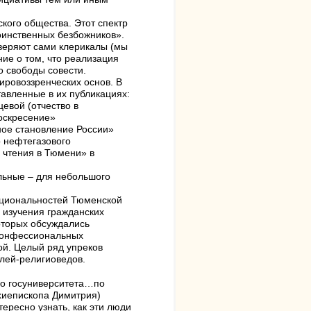
кого общества. Этот спектр
оинственных безбожников».
уверяют сами клерикалы (мы
ие о том, что реализация
о свободы совести.
ировоззренческих основ. В
тавленные в их публикациях:
евой (отчество в
воскресение»
ное становление России»
 нефтегазового
 чтения в Тюмени» в
альные – для небольшого
ациональностей Тюменской
 изучения гражданских
оторых обсуждались
-конфессиональных
ой. Целый ряд упреков
елей-религиоведов.
го госуниверситета…по
хиепископа Димитрия)
ересно узнать, как эти люди