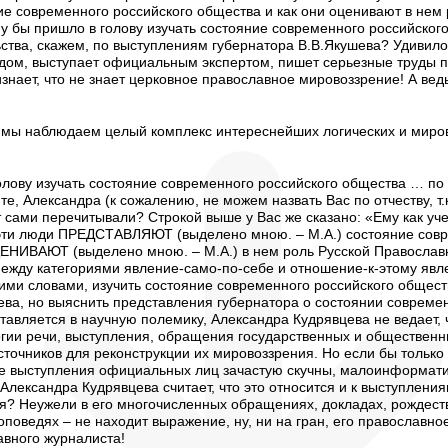
е современного российского общества и как они оценивают в нем
у бы пришло в голову изучать состояние современного российског
ства, скажем, по выступлениям губернатора В.В.Якушева? Удивило 
дом, выступает официальным экспертом, пишет серьезные труды по
изнает, что не знает церковное православное мировоззрение! А ведь
е мы наблюдаем целый комплекс интереснейших логических и миро
олову изучать состояние современного российского общества … по
е, Александра (к сожалению, не можем назвать Вас по отчеству, т.
т сами перечитывали? Строкой выше у Вас же сказано: «Ему как учен
к эти люди ПРЕДСТАВЛЯЮТ (выделено мною. – М.А.) состояние сов
ЦЕНИВАЮТ (выделено мною. – М.А.) в нем роль Русской Православ
ежду категориями явление-само-по-себе и отношение-к-этому явле
ими словами, изучить состояние современного российского общес
ева, но выяснить представления губернатора о состоянии совреме
ставляется в научную полемику, Александра Кудрявцева не ведает, ч
огии речи, выступления, обращения государственных и обществен
точников для реконструкции их мировоззрения. Но если бы только 
ые выступления официальных лиц зачастую скучны, малоинформат
Александра Кудрявцева считает, что это относится и к выступлени
я? Неужели в его многочисленных обращениях, докладах, рождест
оповедях – не находит выражение, ну, ни на гран, его православ
авного журналиста!