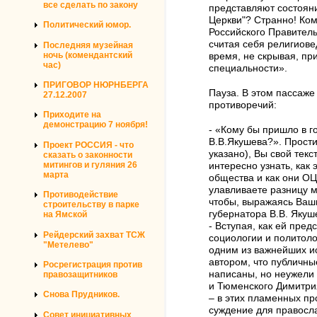
все сделать по закону
представляют состояни
Церкви"? Странно! Ком
Политический юмор.
Российского Правитель
считая себя религиове
Последняя музейная
ночь (комендантский
время, не скрывая, пр
час)
специальности».
ПРИГОВОР НЮРНБЕРГА
Пауза. В этом пассаж
27.12.2007
противоречий:
Приходите на
демонстрацию 7 ноября!
- «Кому бы пришло в г
В.В.Якушева?». Простит
Проект РОССИЯ - что
указано), Вы свой текс
сказать о законности
митингов и гуляния 26
интересно узнать, ка
марта
общества и как они О
улавливаете разницу м
Противодействие
чтобы, выражаясь Ваш
строительству в парке
губернатора В.В. Якуш
на Ямской
- Вступая, как ей пред
Рейдерский захват ТСЖ
социологии и политол
"Метелево"
одним из важнейших ис
автором, что публичн
Росрегистрация против
написаны, но неужели 
правозащитников
и Тюменского Димитри
Снова Прудников.
– в этих пламенных пр
суждение для правосл
Совет инициативных