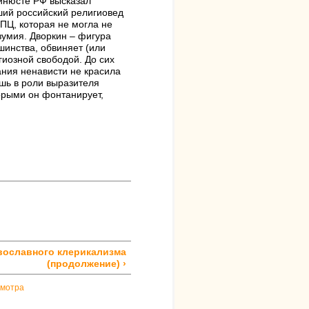
Минюсте РФ высказал
ший российский религиовед
РПЦ, которая не могла не
зумия. Дворкин – фигура
шинства, обвиняет (или
гиозной свободой. До сих
ания ненависти не красила
ишь в роли выразителя
торыми он фонтанирует,
вославного клерикализма
(продолжение) ›
смотра