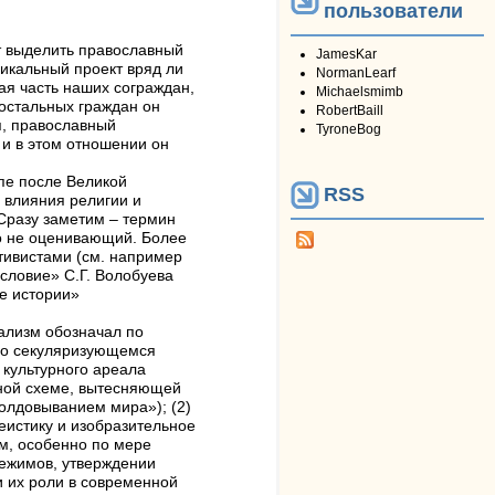
пользователи
т выделить православный
JamesKar
рикальный проект вряд ли
NormanLearf
ая часть наших сограждан,
Michaelsmimb
 остальных граждан он
RobertBaill
я, православный
TyroneBog
и в этом отношении он
опе после Великой
RSS
 влияния религии и
Сразу заметим – термин
о не оценивающий. Более
тивистами (см. например
словие» С.Г. Волобуева
е истории»
ализм обозначал по
ьно секуляризующемся
 культурного ареала
ьной схеме, вытесняющей
колдовыванием мира»); (2)
еистику и изобразительное
ам, особенно по мере
режимов, утверждении
и их роли в современной