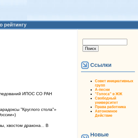
о рейтингу
Форма поиска
Поиск
Ссылки
Совет инициативных
групп
А-песни
исследований ИПОС СО РАН
"Голоса" в ЖЖ
Свободный
университет
Права работника
арадоксы "Круглого стола"»
Автономное
России»)
Действие
, хвостом дракона... В
Новые