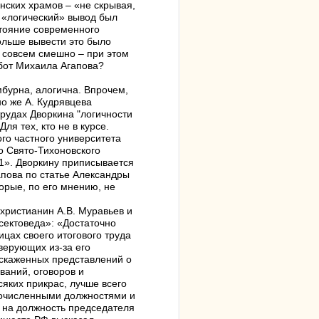
нских храмов – «не скрывая,
т «логический» вывод был
стояние современного
ольше вывести это было
ж совсем смешно – при этом
абот Михаила Агапова?
мбурна, алогична. Впрочем,
но же А. Кудрявцева
трудах Дворкина "логичности
ля тех, кто не в курсе.
го частного университета
о Свято-Тихоновского
1». Дворкину приписывается
апова по статье Александры
орые, по его мнению, не
христианин А.В. Муравьев и
сектоведа»: «Достаточно
цах своего итогового труда
верующих из-за его
искаженных представлений о
ваний, оговоров и
сяких прикрас, лучше всего
огочисленными должностями и
м на должность председателя