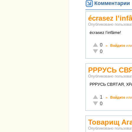
Комментарии
écrasez l’inf
Опубликовано пользов
écrasez l’infâme!
Отлично!
0
»
Войдите
ил
Неадекватно!
0
РРРУСЬ СВЯ
Опубликовано пользов
РРРУСЬ СВЯТАЯ, Х
Отлично!
1
»
Войдите
ил
Неадекватно!
0
Товарищ Аг
Опубликовано пользов