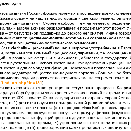
циклопедия
ктов развития России, формулируемых в последнее время, следуе
Скажем сразу – на наш взгляд историков и светских гуманистов кле
 проектов «развития». Скорее наоборот. Тем не менее, определенн
й, так и мирян активно разрабатывает и продвигает этот проект. У
ва – от безусловной поддержки до резкого неприятия. Иначе говор
енный факт общественно-политической жизни современной России 
ого, так и общественно-политического осмысления.
(лат. clericalis – церковный) вошел в широкое употребление в Евр
, когда начался активный процесс секуляризации, т.е. сокращения
ий на различные сферы жизни личности, общества и государства. 
яется ругательным и используется нами как идентифицирующий, н
пользуется и для самоидентификации некоторыми православными ак
авного редактора общественно-научного портала «Социальное бого
актические задачи российского клерикализма на современном этап
u/find_art.php?id=131
).
я возникла как ответная реакция на секулярные процессы. Клерик
гардную борьбу церкви за сохранение своих позиций в стремител
оловине XIX – начале XX вв. секуляризация в странах европейского
его, в (1) развитии науки как альтернативной религии объяснител
ного из сознания человека (этот процесс Макс Вебер назвал «рас
го гуманизма через художественную литературу, философскую эсс
де ряда социальных функций церкви к другим социальным институт
ных социальных программ; (4) укреплении светских политических 
ести; наконец в (5) трансформации самих религиозных институтов 