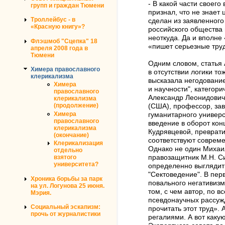
- В какой части своег
групп и граждан Тюмени
признал, что не знает
Троллейбус - в
сделан из заявленного
«Красную книгу»?
российского общества 
неоткуда. Да и вполне
Флэшмоб "Сцепка" 18
«пишет серьезные труд
апреля 2008 года в
Тюмени
Одним словом, статья 
Химера православного
в отсутствии логики то
клерикализма
высказала негодование
Химера
и научности", категори
православного
Александр Леонидович
клерикализма
(продолжение)
(США), профессор, за
Химера
гуманитарного универс
православного
введение в оборот кон
клерикализма
Кудрявцевой, преврати
(окончание)
соответствуют соврем
Клерикализация
Однако не один Михаил
отдельно
взятого
правозащитник М.Н. С
университета?
определенно выглядит 
"Сектоведение". В пер
Хроника борьбы за парк
повального негативизм
на ул. Логунова 25 июня.
том, с чем автор, по 
Мэрия.
псевдонаучных рассужд
Социальный эскапизм:
прочитать этот труд».
прочь от журналистики
регалиями. А вот каку