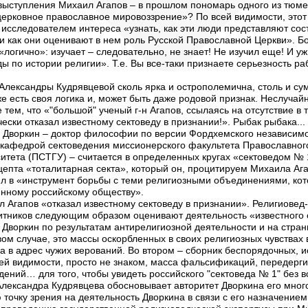
о выступления Михаил Агапов – в прошлом пономарь одного из тюме
 церковное православное мировоззрение»? По всей видимости, это
 исследователем интереса «узнать, как эти люди представляют со
и как они оценивают в нем роль Русской Православной Церкви». Б
 «логично»: изучает – следовательно, не знает! Не изучил еще! И у
ы по истории религии». Т.е. Вы все-таки признаете серьезность р
Александры Кудрявцевой сколь ярка и острополемична, столь и су
же есть своя логика и, может быть даже родовой признак. Неслучай
 тем, что «"большой" ученый г-н Агапов, ссылаясь на отсутствие в 
чески отказал известному сектоведу в признании!». Рыбак рыбака... Д
 Дворкин – доктор философии по версии Фордхемского независимо
вкафедрой сектоведения миссионерского факультета Православног
итета (ПСТГУ) – считается в определенных кругах «сектоведом № 
цепта «тоталитарная секта», который он, процитируем Михаила Аг
л в «инструмент борьбы с теми религиозными объединениями, кот
енному российскому обществу».
 Агапов «отказал известному сектоведу в признании». Религиовед-
итников следующим образом оценивают деятельность «известного 
Дворкин по результатам антирелигиозной деятельности и на страни
вом случае, это массы оскорбленных в своих религиозных чувствах 
а в адрес чужих верований. Во втором – сборник беспорядочных, 
всей видимости, просто не знаком, масса фальсификаций, передерги
ений… для того, чтобы увидеть российского "сектоведа № 1" без в
 Александра Кудрявцева обосновывает авторитет Дворкина его мн
ю точку зрения на деятельность Дворкина в связи с его назначение