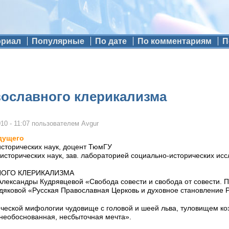
ориал
Популярные
По дате
По комментариям
П
ославного клерикализма
10 - 11:07
пользователем
Avgur
дущего
 исторических наук, доцент ТюмГУ
 исторических наук, зав. лабораторией социально-исторических 
НОГО КЛЕРИКАЛИЗМА
Александры Кудрявцевой «Свобода совести и свобода от совести. П
дяковой «Русская Православная Церковь и духовное становление 
ческой мифологии чудовище с головой и шеей льва, туловищем козы
необоснованная, несбыточная мечта».