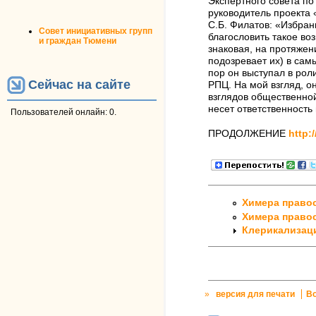
Экспертного совета п
руководитель проекта
С.Б. Филатов: «Избран
Совет инициативных групп
благословить такое во
и граждан Тюмени
знаковая, на протяжен
подозревает их) в сам
пор он выступал в рол
Сейчас на сайте
РПЦ. На мой взгляд, о
взглядов общественной
несет ответственность 
Пользователей онлайн: 0.
ПРОДОЛЖЕНИЕ
http:
Химера правос
Химера правос
Клерикализаци
»
версия для печати
В