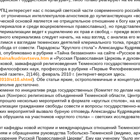
ПЦ интересует нас с позиций светской части современного российс
 от утонченных интеллектуалов-агностиков до хулиганствующих «в
еской основой является не отрицательное отношение к богу как 
клерикалов и среди воцерковленных православных), но представлен
клерикализации ведет к ущемлению их прав и свобод – прежде всег
ого клерикализма следует начать, на наш взгляд, с анализа его м
тимся к взглядам тюменских деятелей клерикального толка, предс
обода от совести. Парадоксы "Круглого стола"» Александры Кудрявц
), опубликовано в рубрике «Тайна беззакония» на сайте «Русское 
/taina/kudriavtseva.htm
и «Русская Православная Церковь и духов
ковой, завкафедрой религиоведения Тюменского государственного
а философских наук, профессора в рубрике «Первые Филофеевские
й газете», 2(146), февраль 2010 г. (интернет-версия здесь:
2010/st10.shtml
). Обе статьи яркие, острополемичные и концепту
 вполне достаточно.
Тюмени по инициативе ряда государственных (Комитет по делам н
ных (Конгресс религиозных объединений Тюменской области, Центр
 прошло несколько мероприятий в формате «круглых столов», на к
ализации гражданами свободы совести и вопросы государственно
аких мероприятий вызвало бурную отповедь Александры Кудрявцев
 обрушила на участников «круглого стола» – светских исследоват
нт кафедры новой истории и международных отношений Тюменско
иям и обращениям руководства Тобольско-Тюменской (видимо, ар
ззрение Русской Православной Церкви". Ему как ученому "было инт