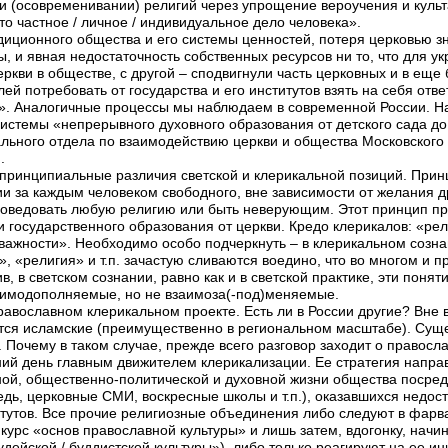
и (осовременивании) религий через упрощение вероучения и культ
то частное / личное / индивидуальное дело человека».
диционного общества и его системы ценностей, потеря церковью з
ы, и явная недостаточность собственных ресурсов ни то, что для ук
ркви в обществе, с другой – сподвигнули часть церковных и в еще
ей потребовать от государства и его институтов взять на себя отв
». Аналогичные процессы мы наблюдаем в современной России. Н
истемы «непрерывного духовного образования от детского сада до
льного отдела по взаимодействию церкви и общества Московского
.
принципиальные различия светской и клерикальной позиций. Прин
и за каждым человеком свободного, вне зависимости от желания д
споведовать любую религию или быть неверующим. Этот принцип п
 и государственного образования от церкви. Кредо клерикалов: «рел
ажности». Необходимо особо подчеркнуть – в клерикальном созна
», «религия» и т.п. зачастую сливаются воедино, что во многом и
в, в светском сознании, равно как и в светской практике, эти пон
заимодополняемые, но не взаимоза(-под)меняемые.
равославном клерикальном проекте. Есть ли в России другие? Вне 
тся исламские (преимущественно в региональном масштабе). Суще
 Почему в таком случае, прежде всего разговор заходит о правосл
ний день главным движителем клерикализации. Ее стратегия напра
ной, общественно-политической и духовной жизни общества посред
дь, церковные СМИ, воскресные школы и т.п.), оказавшихся недо
итутов. Все прочие религиозные объединения либо следуют в фарв
курс «основ православной культуры» и лишь затем, вдогонку, начи
удейской / буддистской культуры»), либо только реагируют на ее 