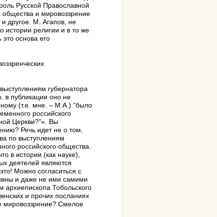
 роль Русской Православной
о общества и мировоззрение
и другое. М. Агапов, не
 истории религии и в то же
 это основа его
воззренческих
 выступлениям губернатора
к. в публикации оно не
ому (т.е. мне. – М.А.) "было
ременного российского
ной Церкви?"». Вы
нию? Речь идет не о том,
тва по выступлениям
нного российского общества.
то в истории (как науке),
ных деятелей являются
это! Можно согласиться с
ивны и даже не ими самими
ям архиепископа Тобольского
венских и прочих посланиях
ное мировоззрение? Смелое