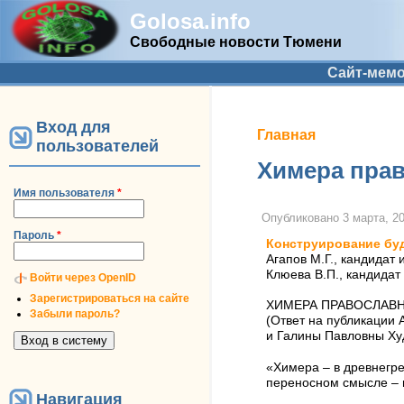
Golosa.info
Свободные новости Тюмени
Дополнительное меню
Сайт-мем
Вход для
Вы здесь
Главная
пользователей
Химера прав
Имя пользователя
*
Опубликовано
3 марта, 20
Пароль
*
Конструирование бу
Агапов М.Г., кандидат
Клюева В.П., кандидат
Войти через OpenID
Зарегистрироваться на сайте
ХИМЕРА ПРАВОСЛАВ
Забыли пароль?
(Ответ на публикации 
и Галины Павловны Ху
«Химера – в древнегре
переносном смысле – 
Навигация