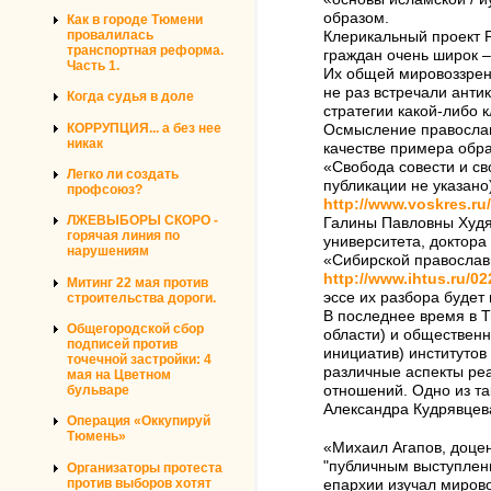
образом.
Как в городе Тюмени
провалилась
Клерикальный проект Р
транспортная реформа.
граждан очень широк –
Часть 1.
Их общей мировоззренч
не раз встречали анти
Когда судья в доле
стратегии какой-либо 
КОРРУПЦИЯ... а без нее
Осмысление православн
никак
качестве примера обра
«Свобода совести и св
Легко ли создать
публикации не указано
профсоюз?
http://www.voskres.ru
ЛЖЕВЫБОРЫ СКОРО -
Галины Павловны Худя
горячая линия по
университета, доктор
нарушениям
«Сибирской православно
http://www.ihtus.ru/02
Митинг 22 мая против
эссе их разбора будет
строительства дороги.
В последнее время в 
Общегородской сбор
области) и обществен
подписей против
инициатив) институтов
точечной застройки: 4
различные аспекты ре
мая на Цветном
бульваре
отношений. Одно из т
Александра Кудрявцева
Операция «Оккупируй
Тюмень»
«Михаил Агапов, доце
"публичным выступлен
Организаторы протеста
против выборов хотят
епархии изучал мирово