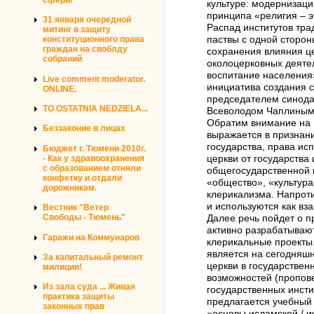
культуре: модернизаци
принципа «религия – э
31 января очередной
Распад институтов тра
митинг в защиту
конституционного права
паствы с одной сторон
граждан на своблду
сохранения влияния це
собраний
околоцерковных деятел
воспитание населения
Live comment moderator.
инициатива создания с
ONLINE.
председателем синода
TO OSTATNIA NEDZIELA...
Всеволодом Чаплиным
Обратим внимание на 
Беззаконие в лицах
выражается в признани
государства, права и
Бюджет г. Тюмени 2010г.
- Как у здравоохранения
церкви от государства
с образованием отняли
общегосударственной в
конфетку и отдали
«общество», «культура
дорожникам.
клерикализма. Напроти
и используются как в
Вестник "Ветер
Свободы - Тюмень"
Далее речь пойдет о п
активно разрабатываю
Гаражи на Коммунаров
клерикальные проекты.
является на сегодняш
За капитальный ремонт
церкви в государствен
милиции!
возможностей (пропове
Из зала суда ... Живая
государственных инст
практика защиты
предлагается учебный 
законных прав
«основы исламской / и