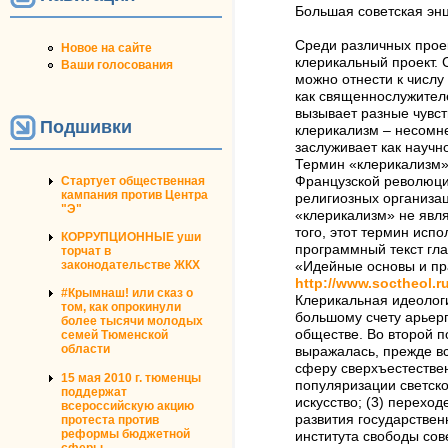
Большая советская эн
Среди различных прое
Новое на сайте
клерикальный проект. 
Ваши голосования
можно отнести к числу
как священнослужителе
вызывает разные чувст
Подшивки
клерикализм – несомн
заслуживает как научн
Термин «клерикализм» 
Стартует общественная
Французской революции
кампания против Центра
религиозных организац
"Э"
«клерикализм» не явл
того, этот термин ис
КОРРУПЦИОННЫЕ уши
программный текст гл
торчат в
законодательстве ЖКХ
«Идейные основы и пр
http://www.soctheol.r
#Крымнаш! или сказ о
Клерикальная идеологи
том, как опрокинули
большому счету арьер
более тысячи молодых
обществе. Во второй п
семей Тюменской
области
выражалась, прежде вс
сферу сверхъестествен
15 мая 2010 г. тюменцы
популяризации светско
поддержат
искусство; (3) перехо
всероссийскую акцию
развития государствен
протеста против
реформы бюджетной
института свободы сов
сферы