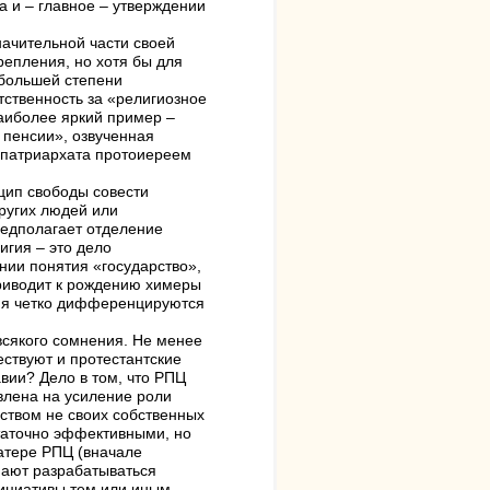
а и – главное – утверждении
начительной части своей
репления, но хотя бы для
 большей степени
етственность за «религиозное
аиболее яркий пример –
 пенсии», озвученная
 патриархата протоиереем
цип свободы совести
ругих людей или
редполагает отделение
игия – это дело
нии понятия «государство»,
 приводит к рождению химеры
ятия четко дифференцируются
всякого сомнения. Не менее
ствуют и протестантские
авии? Дело в том, что РПЦ
влена на усиление роли
ством не своих собственных
статочно эффективными, но
атере РПЦ (вначале
нают разрабатываться
инициативы тем или иным