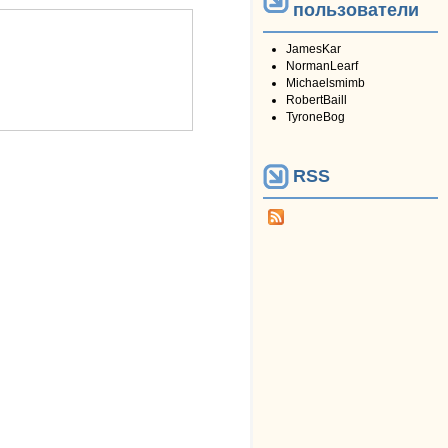
пользователи
JamesKar
NormanLearf
Michaelsmimb
RobertBaill
TyroneBog
RSS