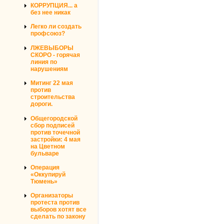
КОРРУПЦИЯ... а
без нее никак
Легко ли создать
профсоюз?
ЛЖЕВЫБОРЫ
СКОРО - горячая
линия по
нарушениям
Митинг 22 мая
против
строительства
дороги.
Общегородской
сбор подписей
против точечной
застройки: 4 мая
на Цветном
бульваре
Операция
«Оккупируй
Тюмень»
Организаторы
протеста против
выборов хотят все
сделать по закону