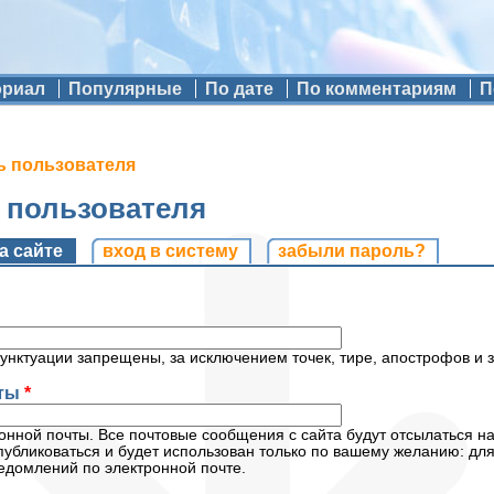
ориал
Популярные
По дате
По комментариям
П
ь пользователя
ь пользователя
и
а сайте
(активная вкладка)
вход в систему
забыли пароль?
унктуации запрещены, за исключением точек, тире, апострофов и 
чты
*
нной почты. Все почтовые сообщения с сайта будут отсылаться на
публиковаться и будет использован только по вашему желанию: дл
едомлений по электронной почте.