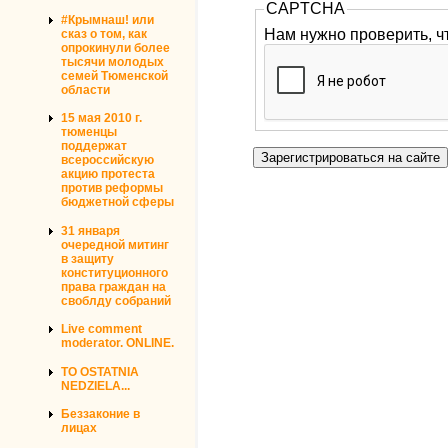
CAPTCHA
#Крымнаш! или
Нам нужно проверить, ч
сказ о том, как
опрокинули более
тысячи молодых
семей Тюменской
области
15 мая 2010 г.
тюменцы
поддержат
всероссийскую
акцию протеста
против реформы
бюджетной сферы
31 января
очередной митинг
в защиту
конституционного
права граждан на
своблду собраний
Live comment
moderator. ONLINE.
TO OSTATNIA
NEDZIELA...
Беззаконие в
лицах