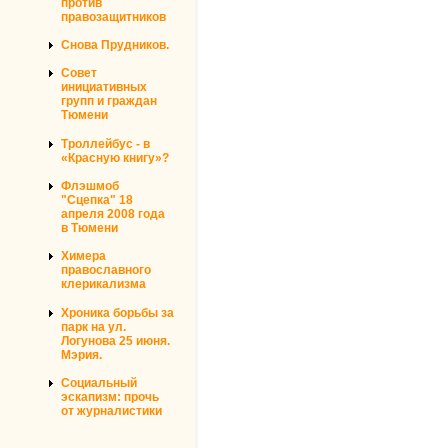
против
правозащитников
Снова Прудников.
Совет
инициативных
групп и граждан
Тюмени
Троллейбус - в
«Красную книгу»?
Флэшмоб
"Сцепка" 18
апреля 2008 года
в Тюмени
Химера
православного
клерикализма
Хроника борьбы за
парк на ул.
Логунова 25 июня.
Мэрия.
Социальный
эскапизм: прочь
от журналистики