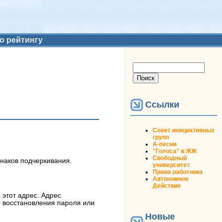
о рейтингу
Форма поиска
Поиск
Ссылки
Совет инициативных
групп
А-песни
"Голоса" в ЖЖ
Свободный
знаков подчеркивания.
университет
Права работника
Автономное
Действие
 этот адрес. Адрес
я восстановления пароля или
Новые