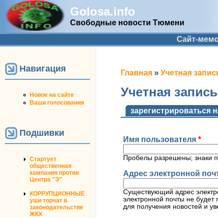
Golosa.info
Свободные новости Тюмени
Дополнительное меню
Сайт-мем
Навигация
Вы здесь
Главная
»
Учетная запис
Учетная запис
Новое на сайте
Ваши голосования
Главные вкладк
зарегистрироваться н
Подшивки
Имя пользователя
*
Пробелы разрешены; знаки п
Стартует
общественная
Адрес электронной по
кампания против
Центра "Э"
Существующий адрес электро
КОРРУПЦИОННЫЕ
электронной почты не будет 
уши торчат в
для получения новостей и ув
законодательстве
ЖКХ