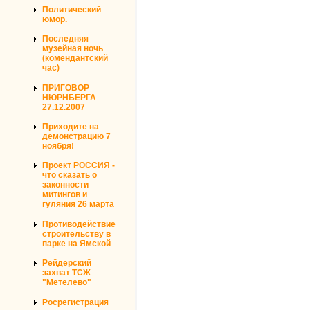
Политический
юмор.
Последняя
музейная ночь
(комендантский
час)
ПРИГОВОР
НЮРНБЕРГА
27.12.2007
Приходите на
демонстрацию 7
ноября!
Проект РОССИЯ -
что сказать о
законности
митингов и
гуляния 26 марта
Противодействие
строительству в
парке на Ямской
Рейдерский
захват ТСЖ
"Метелево"
Росрегистрация