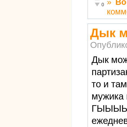
»
Во
Неадекватно!
0
комм
Дык м
Опублик
Дык мож
партиза
то и та
мужика 
ГЫЫЫЫЫ 
ежеднев