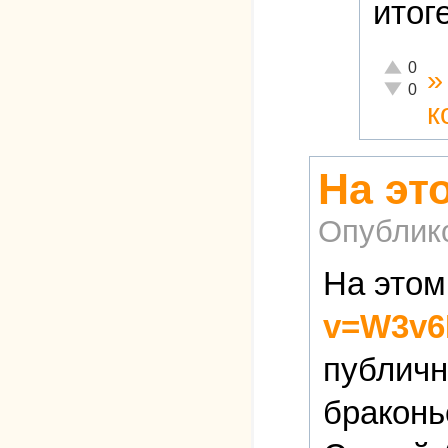
итог
Отлично!
0
Неадеква
0
к
На эт
Опублик
На этом
v=W3v6
публичн
браконь