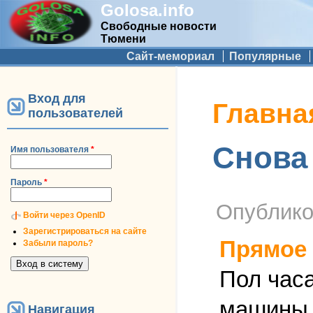
Golosa.info
Свободные новости
Тюмени
Дополнительное меню
Сайт-мемориал
Популярные
Вход для
Вы здесь
Главна
пользователей
Снова
Имя пользователя
*
Пароль
*
Опублик
Войти через OpenID
Зарегистрироваться на сайте
Прямое 
Забыли пароль?
Пол час
машины В
Навигация