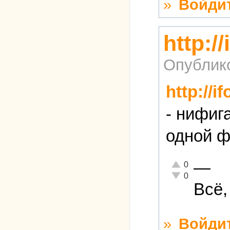
»
Войди
http:/
Опублик
http://i
- нифиг
одной ф
—
Отлично!
0
Неадекватно!
0
Всё,
»
Войди