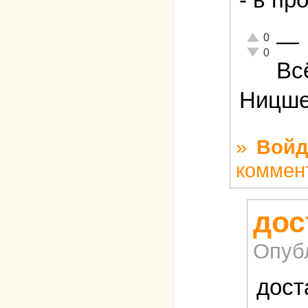
—
Отлично!
0
Неадекватно!
0
Вс
Ницш
»
Войд
коммен
дос
Опуб
дост