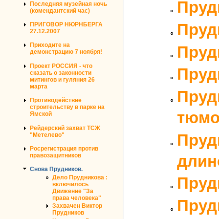
Пруд
Последняя музейная ночь
(комендантский час)
Пруд
ПРИГОВОР НЮРНБЕРГА
27.12.2007
Приходите на
Пруд
демонстрацию 7 ноября!
Проект РОССИЯ - что
Пруд
сказать о законности
митингов и гуляния 26
марта
Пруд
Противодействие
строительству в парке на
тюмо
Ямской
Рейдерский захват ТСЖ
Пруд
"Метелево"
Росрегистрация против
длин
правозащитников
Снова Прудников.
Дело Прудникова :
Пруд
включилось
Движение "За
права человека"
Прудн
Захвачен Виктор
Прудников