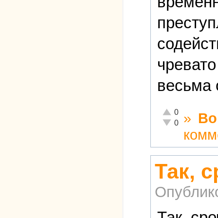
временн
преступ
содейст
чревато
весьма 
Отлично!
0
»
Во
Неадекватно!
0
комм
Так, 
Опублик
Так, ср