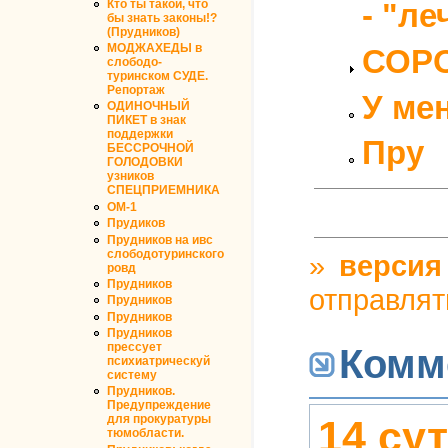
Кто ты такой, что
- "ле
бы знать законы!?
(Прудников)
МОДЖАХЕДЫ в
СОРО
слободо-
туринском СУДЕ.
Репортаж
У ме
ОДИНОЧНЫЙ
ПИКЕТ в знак
поддержки
Пру
БЕССРОЧНОЙ
ГОЛОДОВКИ
узников
СПЕЦПРИЕМНИКА
ОМ-1
Прудиков
Прудников на ивс
слободотуринского
»
версия
ровд
Прудников
отправлят
Прудников
Прудников
Прудников
прессует
Комм
психиатрическуй
систему
Прудников.
Предупреждение
для прокуратуры
14 сут
тюмобласти.