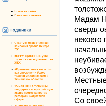
толстож
Новое на сайте
Ваши голосования
Мадам Н
свердлов
Подшивки
некоего 
Стартует общественная
кампания против Центра
начальни
"Э"
КОРРУПЦИОННЫЕ уши
неубива
торчат в законодательстве
ЖКХ
возбужда
#Крымнаш! или сказ о том,
как опрокинули более
тысячи молодых семей
Местные 
Тюменской области
15 мая 2010 г. тюменцы
очередно
поддержат всероссийскую
акцию протеста против
реформы бюджетной
Со своей
сферы