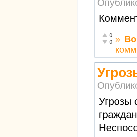
Опублик
Коммент
Отлично!
0
»
Во
Неадекватно!
0
комм
Угроз
Опублик
Угрозы 
граждани
Неспосо