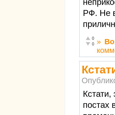
неприко
РФ. Не 
приличн
Отлично!
0
»
Во
Неадекватно!
0
комм
Кстат
Опублик
Кстати, 
постах 