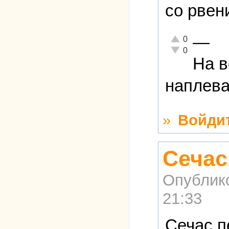
со рвен
—
Отлично!
0
Неадекватно!
0
На в
наплева
»
Войди
Сечас
Опублик
21:33
Сечас п