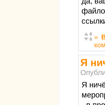
да, ва
файлоо
ссылки
Отлично!
0
»
Неадекватно!
0
ко
Я ни
Опубли
Я ничё
меропр
- в пр