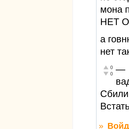
мона п
НЕТ 
а говн
нет та
—
Отлично!
0
Неадекватно!
0
ва
Сбили 
Встать
»
Войд