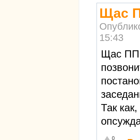
Щас П
Опублик
15:43
Щас ППС
позвонит
постано
заседани
Так как,
опсужда
Отлично!
0