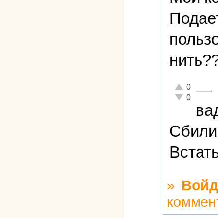
Подае
пользо
нить??
—
Отлично!
0
Неадекватно!
0
ва
Сбили 
Встать
»
Войд
коммен