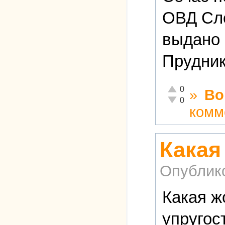
ОВД Сло
выдано 
Прудник
Отлично!
0
»
Во
Неадекватно!
0
комм
Какая
Опублик
Какая ж
упругос