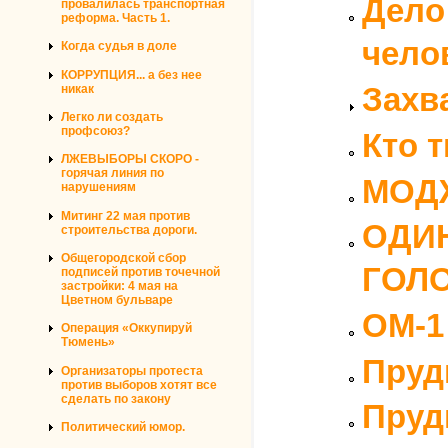
Дело
провалилась транспортная
реформа. Часть 1.
чело
Когда судья в доле
КОРРУПЦИЯ... а без нее
Захв
никак
Легко ли создать
профсоюз?
Кто 
ЛЖЕВЫБОРЫ СКОРО -
горячая линия по
МОДЖ
нарушениям
Митинг 22 мая против
ОДИН
строительства дороги.
Общегородской сбор
ГОЛО
подписей против точечной
застройки: 4 мая на
Цветном бульваре
ОМ-1
Операция «Оккупируй
Тюмень»
Пруд
Организаторы протеста
против выборов хотят все
сделать по закону
Пруд
Политический юмор.