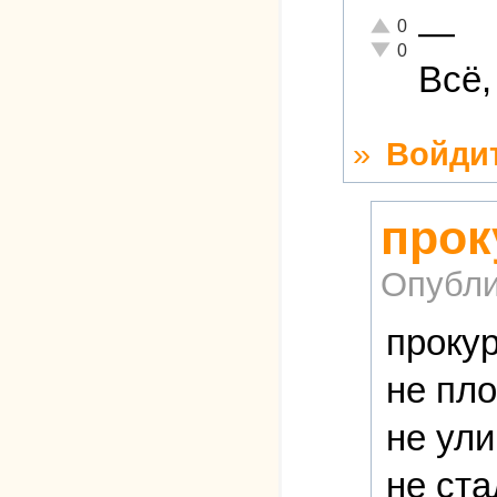
—
Отлично!
0
Неадекватно!
0
Всё,
»
Войди
прок
Опубли
проку
не пл
не ул
не ст