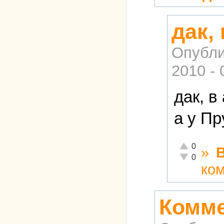
дак,
Опубли
2010 - 
дак, в
а у Пр
Отлично!
0
»
Неадекватно!
0
ко
Комме