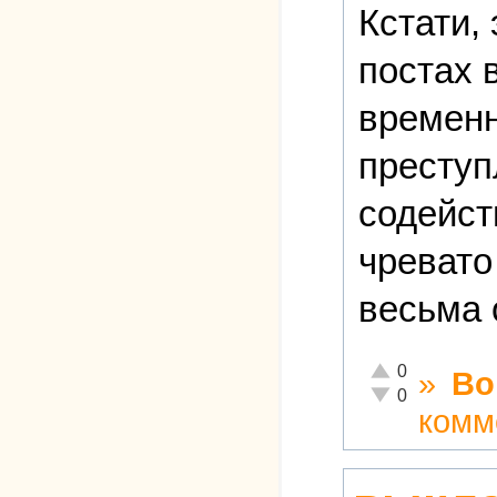
Кстати, 
постах 
временн
преступ
содейст
чревато
весьма 
Отлично!
0
»
Во
Неадекватно!
0
комм