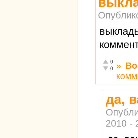
выкла
Опублик
выклады
коммен
Отлично!
0
»
Во
Неадекватно!
0
комм
да, 
Опубли
2010 - 