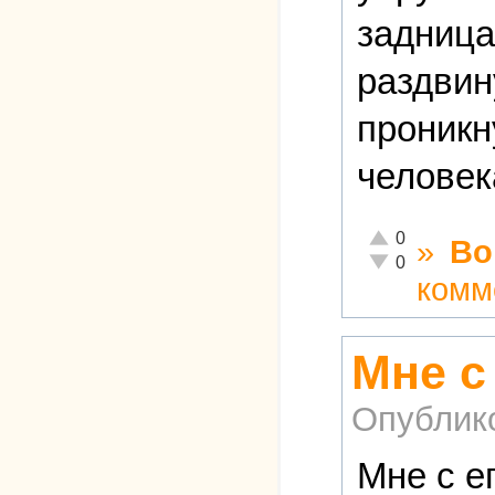
задница
раздвин
проникн
человек
Отлично!
0
»
Во
Неадекватно!
0
комм
Мне с
Опублик
Мне с е