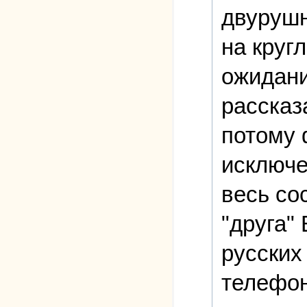
двурушн
на круг
ожидани
рассказ
потому 
исключе
весь со
"друга"
русских
телефон