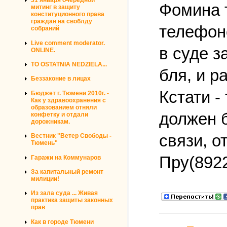
31 января очередной
Фомина т
митинг в защиту
конституционного права
граждан на своблду
телефоно
собраний
Live comment moderator.
в суде з
ONLINE.
TO OSTATNIA NEDZIELA...
бля, и р
Беззаконие в лицах
Кстати -
Бюджет г. Тюмени 2010г. -
Как у здравоохранения с
образованием отняли
должен б
конфетку и отдали
дорожникам.
связи, о
Вестник "Ветер Свободы -
Тюмень"
Пру(892
Гаражи на Коммунаров
За капитальный ремонт
милиции!
Из зала суда ... Живая
практика защиты законных
прав
Как в городе Тюмени