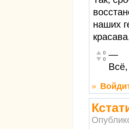
восстан
наших г
красава
—
Отлично!
0
Неадекватно!
0
Всё,
»
Войди
Кстат
Опублик