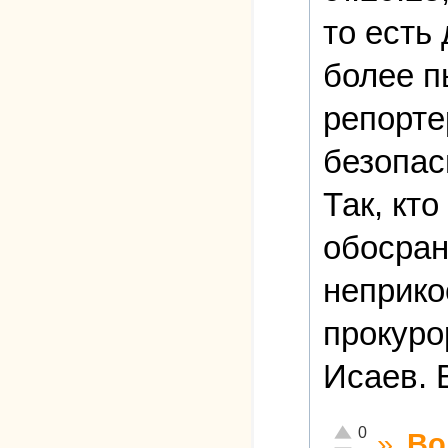
то есть
более п
репорте
безопас
Так, кто
обосран
неприко
прокуро
Исаев. 
Отлично!
0
»
Во