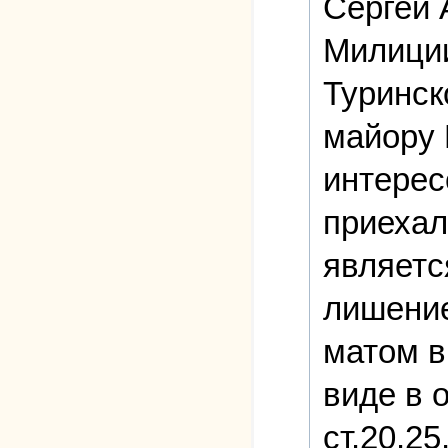
Сергей 
Милици
Туринск
майору 
интерес
приехал
являетс
лишение
матом в
виде в 
ст.20.25