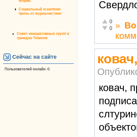
Мэрия.
Свердло
Социальный эскапизм:
прочь от журналистики
Отлично!
0
»
Во
Неадекватно!
0
комм
Совет инициативных групп и
граждан Тюмени
ковач
Сейчас на сайте
Опублик
Пользователей онлайн: 0.
ковач, 
подписа
слтурин
объекто