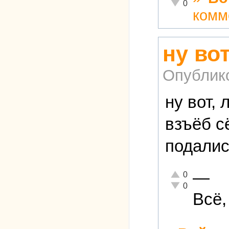
Неадекватно!
0
комм
ну вот
Опублик
ну вот, 
взъёб с
подалис
—
Отлично!
0
Неадекватно!
0
Всё,