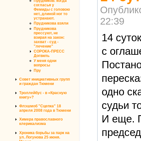
Прудников: когда
согласья у
Опублик
Фемиды с головою
нет, длиной ног то
22:39
устранают.
Прудникова взяли
Прудникова
прессуют, не
14 суток
взирая на закон:
захват - суд -
"лечение"
с оглаш
СОРОКА-ПРЕСС
Догвиль
У меня одни
Постано
вопросы
Пру
переска
Совет инициативных групп
и граждан Тюмени
одно ск
Троллейбус - в «Красную
книгу»?
судьи т
Флэшмоб "Сцепка" 18
апреля 2008 года в Тюмени
И еще. 
Химера православного
клерикализма
председ
Хроника борьбы за парк на
ул. Логунова 25 июня.