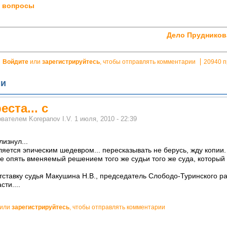
и вопросы
Дело Прудников
Войдите
или
зарегистрируйтесь
, чтобы отправлять комментарии
20940 
ии
еста... с
ователем
Korepanov I.V.
1 июля, 2010 - 22:39
изнул...
яется эпическим шедевром... пересказывать не берусь, жду копии.
же опять вменяемый решением того же судьи того же суда, который
тставку судья Макушина Н.В., председатель Слободо-Туринского р
ти....
или
зарегистрируйтесь
, чтобы отправлять комментарии