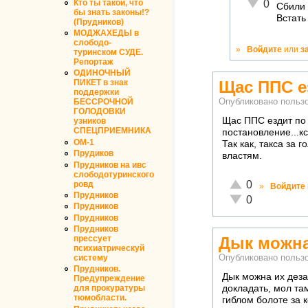
Неадекватно!
Кто ты такой, что
0
Сбили 
бы знать законы!?
Встать
(Прудников)
МОДЖАХЕДЫ в
слободо-
»
Войдите
или
з
туринском СУДЕ.
Репортаж
ОДИНОЧНЫЙ
Щас ППС ез
ПИКЕТ в знак
поддержки
Опубликовано польз
БЕССРОЧНОЙ
ГОЛОДОВКИ
Щас ППС ездит по с
узников
СПЕЦПРИЕМНИКА
постановление...кс
ОМ-1
Так как, такса за 
Прудиков
властям.
Прудников на ивс
слободотуринского
Отлично!
0
ровд
»
Войдите
Прудников
Неадекватно!
0
Прудников
Прудников
Прудников
прессует
Дык можна
психиатрическуй
систему
Опубликовано польз
Прудников.
Дык можна их дез
Предупреждение
докладать, мол там
для прокуратуры
тюмобласти.
гиблом болоте за 