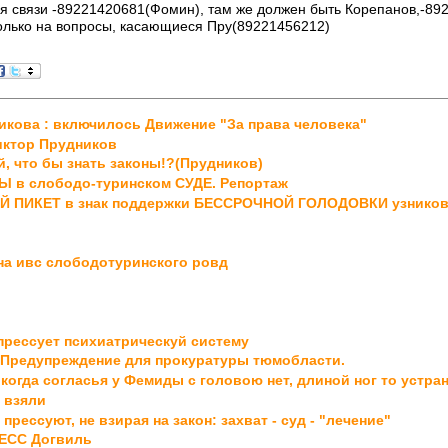
ля связи -89221420681(Фомин), там же должен быть Корепанов,-892
только на вопросы, касающиеся Пру(89221456212)
икова : включилось Движение "За права человека"
иктор Прудников
й, что бы знать законы!?(Прудников)
в слободо-туринском СУДЕ. Репортаж
 ПИКЕТ в знак поддержки БЕССРОЧНОЙ ГОЛОДОВКИ узнико
на ивс слободотуринского ровд
прессует психиатрическуй систему
 Предупреждение для прокуратуры тюмобласти.
когда согласья у Фемиды с головою нет, длиной ног то устра
 взяли
прессуют, не взирая на закон: захват - суд - "лечение"
ЕСС Догвиль