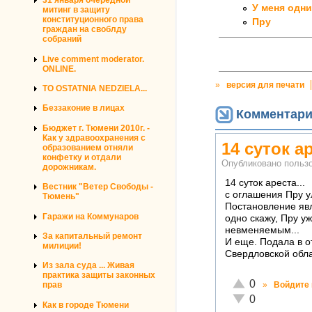
31 января очередной
У меня одн
митинг в защиту
конституционного права
Пру
граждан на своблду
собраний
Live comment moderator.
ONLINE.
»
версия для печати
TO OSTATNIA NEDZIELA...
Беззаконие в лицах
Комментар
Бюджет г. Тюмени 2010г. -
Как у здравоохранения с
14 суток ар
образованием отняли
конфетку и отдали
Опубликовано польз
дорожникам.
14 суток ареста...
Вестник "Ветер Свободы -
с оглашения Пру ул
Тюмень"
Постановление явл
Гаражи на Коммунаров
одно скажу, Пру у
невменяемым...
За капитальный ремонт
И еще. Подала в о
милиции!
Свердловской облас
Из зала суда ... Живая
практика защиты законных
Отлично!
0
прав
»
Войдите
Неадекватно!
0
Как в городе Тюмени