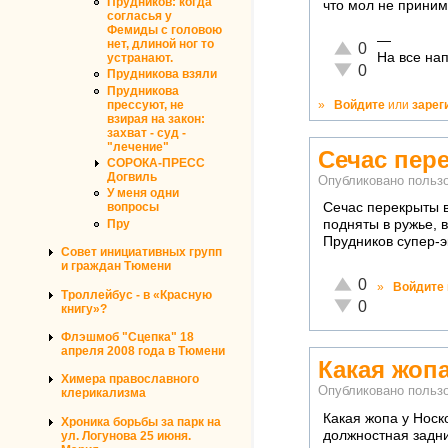
Прудников: когда
что мол не приним
согласья у
Фемиды с головою
—
нет, длиной ног то
Отлично!
0
На все нап
устранают.
Неадекватно!
0
Прудникова взяли
Прудникова
»
Войдите
или
зарег
прессуют, не
взирая на закон:
захват - суд -
"лечение"
Сечас пер
СОРОКА-ПРЕСС
Догвиль
Опубликовано польз
У меня одни
Сечас перекрыты 
вопросы
Пру
подняты в ружье, 
Прудников супер-э
Совет инициативных групп
и граждан Тюмени
Отлично!
0
»
Войдите
Троллейбус - в «Красную
Неадекватно!
0
книгу»?
Флэшмоб "Сцепка" 18
апреля 2008 года в Тюмени
Какая жопа
Химера православного
Опубликовано польз
клерикализма
Какая жопа у Носк
Хроника борьбы за парк на
должностная задни
ул. Логунова 25 июня.