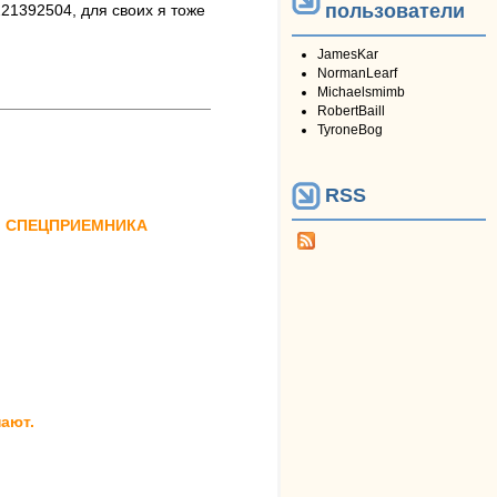
пользователи
21392504, для своих я тоже
JamesKar
NormanLearf
Michaelsmimb
RobertBaill
TyroneBog
RSS
в СПЕЦПРИЕМНИКА
нают.