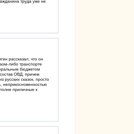
ажданина труда уже не
гин рассказал, что он
каом-либо транспорте
едеральным бюджетом
 состав ОВД, причем
з русских сказок, просто
а, неприкосновенностью
вполне приличные к