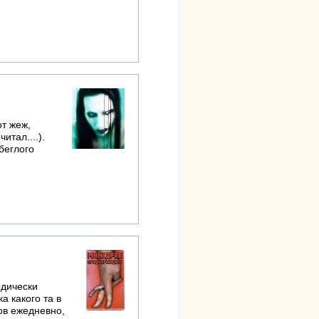
от жеж,
итал....).
 беглого
одически
а какого та в
ов ежедневно,