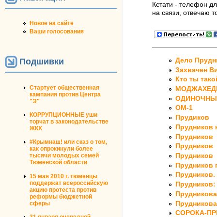
Кстати - телефон д
на связи, отвечаю 
Новое на сайте
Ваши голосования
Подшивки
Дело Прудн
Захвачен В
Кто ты тако
Стартует общественная
МОДЖАХЕДЫ 
кампания против Центра
ОДИНОЧНЫЙ
"Э"
ОМ-1
КОРРУПЦИОННЫЕ уши
Прудиков
торчат в законодательстве
Прудников 
ЖКХ
Прудников
#Крымнаш! или сказ о том,
Прудников
как опрокинули более
Прудников
тысячи молодых семей
Тюменской области
Прудников 
Прудников.
15 мая 2010 г. тюменцы
поддержат всероссийскую
Прудников: 
акцию протеста против
Прудникова
реформы бюджетной
Прудникова 
сферы
СОРОКА-ПР