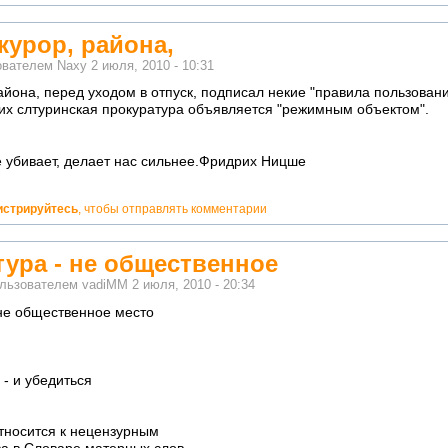
курор, района,
ователем
Naxy
2 июля, 2010 - 10:31
района, перед уходом в отпуск, подписал некие "правила пользован
оих слтуринская прокуратура объявляется "режимным объектом".
не убивает, делает нас сильнее.Фридрих Ницше
истрируйтесь
, чтобы отправлять комментарии
тура - не общественное
ользователем
vadiMM
2 июля, 2010 - 20:34
 не общественное место
 - и убедиться
относится к нецензурным