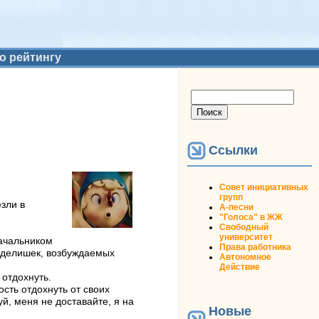
о рейтингу
Форма поиска
Поиск
Ссылки
Совет инициативных
групп
зли в
А-песни
"Голоса" в ЖЖ
Свободный
университет
начальником
Права работника
ь делишек, возбуждаемых
Автономное
Действие
 отдохнуть.
сть отдохнуть от своих
уй, меня не доставайте, я на
Новые