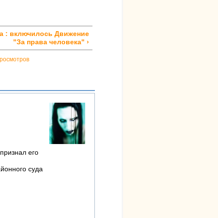
а : включилось Движение
"За права человека" ›
просмотров
 признал его
айонного суда