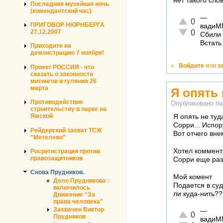
нет такого сло
Последняя музейная ночь
(комендантский час)
—
Отлично!
0
ПРИГОВОР НЮРНБЕРГА
вадиМ
Неадекватно!
27.12.2007
0
Сбили 
Встать
Приходите на
демонстрацию 7 ноября!
»
Войдите
или
з
Проект РОССИЯ - что
сказать о законности
митингов и гуляния 26
марта
Я опять 
Противодействие
Опубликовано п
строительству в парке на
Ямской
Я опять не туд
Сорри... Испор
Рейдерский захват ТСЖ
Вот отчего вн
"Метелево"
Хотел коммент 
Росрегистрация против
правозащитников
Сорри еще раз
Снова Прудников.
Мой комент
Дело Прудникова :
Подается в суд
включилось
ли куда-нить???
Движение "За
права человека"
Захвачен Виктор
—
Отлично!
0
Прудников
вадиМ