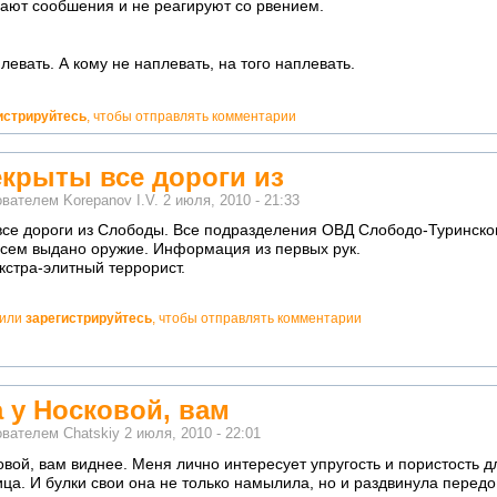
ают сообшения и не реагируют со рвением.
левать. А кому не наплевать, на того наплевать.
истрируйтесь
, чтобы отправлять комментарии
екрыты все дороги из
ователем
Korepanov I.V.
2 июля, 2010 - 21:33
все дороги из Слободы. Все подразделения ОВД Слободо-Туринско
всем выдано оружие. Информация из первых рук.
кстра-элитный террорист.
или
зарегистрируйтесь
, чтобы отправлять комментарии
 у Носковой, вам
ователем
Chatskiy
2 июля, 2010 - 22:01
овой, вам виднее. Меня лично интересует упругость и пористость 
ца. И булки свои она не только намылила, но и раздвинула перед