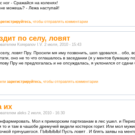
с ног - Сражайся на коленях!
 не можешь? - Лежа наступай!
арегистрируйтесь
, чтобы отправлять комментарии
дит по селу, ловят
ователем
Korepanov I.V.
2 июля, 2010 - 15:43
елу, ловят Пру. Просили мя иму позвонить, шоп здовался... обо, в
тати, оно не то что оглашалось в заседании (я у ментов бумашку поч
голову Пру не предлогалась и не опсуждалась, я уклонился от сдачи
или
зарегистрируйтесь
, чтобы отправлять комментарии
 их
ователем
aleks
2 июля, 2010 - 16:30
анфармировать. Мол к приморским партизанам в лес ушел. и Пери
 то и там в чашобе дремучей видели костерок горит. Или мол мужик
кочкой прячушегося. ГЫЫЫЫЫ Пусть ловят . И блять заявы на мент