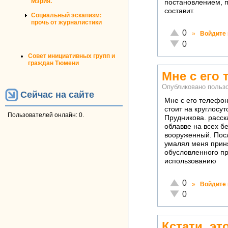
Мэрия.
постановлением, п
составит.
Социальный эскапизм:
прочь от журналистики
Отлично!
0
»
Войдите
Неадекватно!
0
Совет инициативных групп и
граждан Тюмени
Мне с его
Опубликовано польз
Сейчас на сайте
Мне с его телефон
стоит на круглосу
Пользователей онлайн: 0.
Прудникова. расск
облавве на всех б
вооруженный. Посл
умалял меня прин
обусловленного пр
использованию
Отлично!
0
»
Войдите
Неадекватно!
0
Кстати, эт