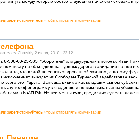
роникнуть между которые соответствующим началом человека и гр
или
зарегистрируйтесь
, чтобы отправлять комментарии
 телефона
ователем
Chatskiy
2 июля, 2010 - 22:12
а 8-908-63-23-533, "оборотень" или двурушник в погонах Иван Пиня
точном посту на объездной на Туринск дороге в ожидании на ней в 
азал и то, что в этой не санкционированной законом, а потому ф
ез исключениях выездах из Слободаы Туринской задействован весь
е всего этот "друга" Ванюша, видимо как младшим сыном субъект и
ять эту телефонограмму к сведению и не высовываться из убежищ
обелами в КоАП РФ. Не все менты суки, среди этих сук есть даже 
или
зарегистрируйтесь
, чтобы отправлять комментарии
от Пинягин