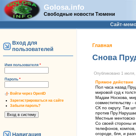
Golosa.info
Свободные новости Тюмени
Дополнительное меню
Сайт-мем
Вход для
Вы здесь
Главная
пользователей
Снова Пру
Имя пользователя
*
Опубликовано
1 июля,
Пароль
*
Прямое действие
Пол часа назад Пру
мировой суд к толс
Войти через OpenID
Мадам Носкова, мир
Зарегистрироваться на сайте
совместительству -
Забыли пароль?
СК по округу. Так ш
против Пру.Нарушает
Местные ментовско -
Со своей стороны и
телефонов, компов, 
Навигация
огороде, бля, и раз