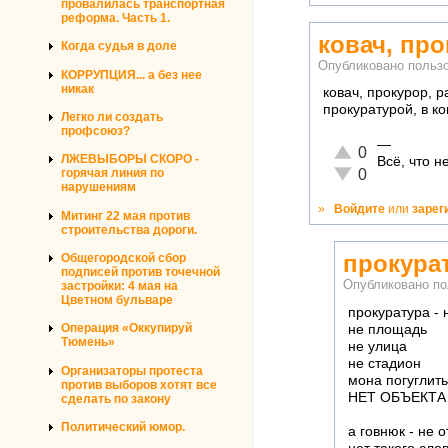
провалилась транспортная
реформа. Часть 1.
ковач, про
Когда судья в доле
Опубликовано польз
КОРРУПЦИЯ... а без нее
никак
ковач, прокурор, 
прокуратурой, в к
Легко ли создать
профсоюз?
—
Отлично!
0
ЛЖЕВЫБОРЫ СКОРО -
Всё, что 
Неадекватно!
0
горячая линия по
нарушениям
»
Войдите
или
зарег
Митинг 22 мая против
строительства дороги.
прокура
Общегородской сбор
подписей против точечной
Опубликовано п
застройки: 4 мая на
Цветном бульваре
прокуратура -
Операция «Оккупируй
не площадь
Тюмень»
не улица
не стадион
Организаторы протеста
мона погуглить
против выборов хотят все
НЕТ ОБЪЕКТА
сделать по закону
Политический юмор.
а говнюк - не 