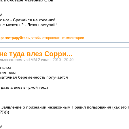
ва в Словаре матерных слов
М
с ног - Сражайся на коленях!
 не можешь? - Лежа наступай!
арегистрируйтесь
, чтобы отправлять комментарии
не туда влез Сорри...
ользователем
vadiMM
2 июля, 2010 - 20:40
а влез
тил текст
ематочная беременность получается
дать а влез в чужой текст
 Заявление о признании незаконным Правил пользования (как это 
)))))
М