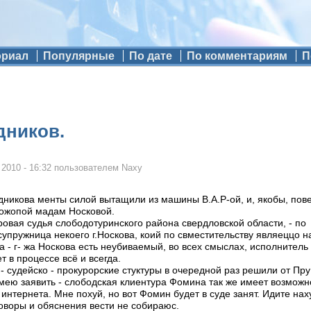
ориал
Популярные
По дате
По комментариям
П
дников.
 2010 - 16:32
пользователем
Naxy
дникова менты силой вытащили из машины В.А.Р-ой, и, якобы, пове
тожопой мадам Носковой.
овая судья слободотуринского района свердловской области, - по
 супружница некоего г.Носкова, коий по свместительству являеццо 
та - г- жа Носкова есть неубиваемый, во всех смыслах, исполнител
 в процессе всё и всегда.
 судейско - прокурорские стуктуры в очередной раз решили от Пру
мею заявить - слободская клиентура Фомина так же имеет возможно
интернета. Мне похуй, но вот Фомин будет в суде занят. Идите нах
говоры и обяснения вести не собираюс.