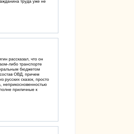
ажданина труда уже не
гин рассказал, что он
каом-либо транспорте
едеральным бюджетом
 состав ОВД, причем
з русских сказок, просто
а, неприкосновенностью
вполне приличные к