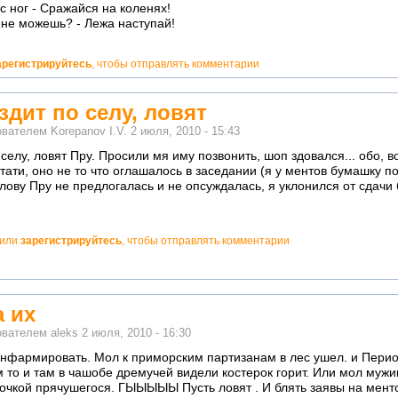
с ног - Сражайся на коленях!
 не можешь? - Лежа наступай!
арегистрируйтесь
, чтобы отправлять комментарии
дит по селу, ловят
ователем
Korepanov I.V.
2 июля, 2010 - 15:43
елу, ловят Пру. Просили мя иму позвонить, шоп здовался... обо, в
тати, оно не то что оглашалось в заседании (я у ментов бумашку поч
голову Пру не предлогалась и не опсуждалась, я уклонился от сдачи
или
зарегистрируйтесь
, чтобы отправлять комментарии
 их
ователем
aleks
2 июля, 2010 - 16:30
анфармировать. Мол к приморским партизанам в лес ушел. и Пери
 то и там в чашобе дремучей видели костерок горит. Или мол мужик
кочкой прячушегося. ГЫЫЫЫЫ Пусть ловят . И блять заявы на мент