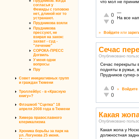
Прудников: когда
что мол не приним
согласья у
Фемиды с головою
—
нет, длиной ног то
Отлично!
0
На все нап
устранают.
Неадекватно!
0
Прудникова взяли
Прудникова
»
Войдите
или
зарег
прессуют, не
взирая на закон:
захват - суд -
"лечение"
Сечас пер
СОРОКА-ПРЕСС
Догвиль
Опубликовано польз
У меня одни
Сечас перекрыты 
вопросы
Пру
подняты в ружье, 
Прудников супер-э
Совет инициативных групп
и граждан Тюмени
Отлично!
0
»
Войдите
Троллейбус - в «Красную
Неадекватно!
0
книгу»?
Флэшмоб "Сцепка" 18
апреля 2008 года в Тюмени
Какая жопа
Химера православного
Опубликовано польз
клерикализма
Какая жопа у Носк
Хроника борьбы за парк на
должностная задни
ул. Логунова 25 июня.