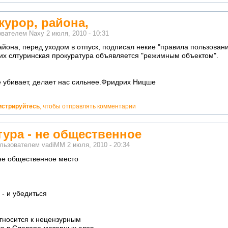
курор, района,
ователем
Naxy
2 июля, 2010 - 10:31
района, перед уходом в отпуск, подписал некие "правила пользован
оих слтуринская прокуратура объявляется "режимным объектом".
не убивает, делает нас сильнее.Фридрих Ницше
истрируйтесь
, чтобы отправлять комментарии
тура - не общественное
ользователем
vadiMM
2 июля, 2010 - 20:34
 не общественное место
 - и убедиться
относится к нецензурным