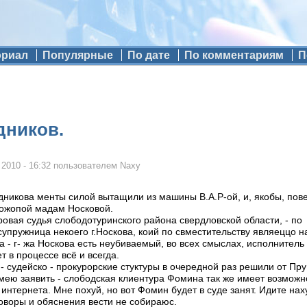
ориал
Популярные
По дате
По комментариям
П
дников.
 2010 - 16:32
пользователем
Naxy
дникова менты силой вытащили из машины В.А.Р-ой, и, якобы, пове
тожопой мадам Носковой.
овая судья слободотуринского района свердловской области, - по
 супружница некоего г.Носкова, коий по свместительству являеццо 
та - г- жа Носкова есть неубиваемый, во всех смыслах, исполнител
 в процессе всё и всегда.
 судейско - прокурорские стуктуры в очередной раз решили от Пру
мею заявить - слободская клиентура Фомина так же имеет возможно
интернета. Мне похуй, но вот Фомин будет в суде занят. Идите нах
говоры и обяснения вести не собираюс.