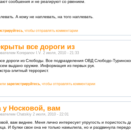
ают сообшения и не реагируют со рвением.
левать. А кому не наплевать, на того наплевать.
истрируйтесь
, чтобы отправлять комментарии
екрыты все дороги из
ователем
Korepanov I.V.
2 июля, 2010 - 21:33
все дороги из Слободы. Все подразделения ОВД Слободо-Туринско
всем выдано оружие. Информация из первых рук.
кстра-элитный террорист.
или
зарегистрируйтесь
, чтобы отправлять комментарии
 у Носковой, вам
ователем
Chatskiy
2 июля, 2010 - 22:01
овой, вам виднее. Меня лично интересует упругость и пористость 
ца. И булки свои она не только намылила, но и раздвинула перед