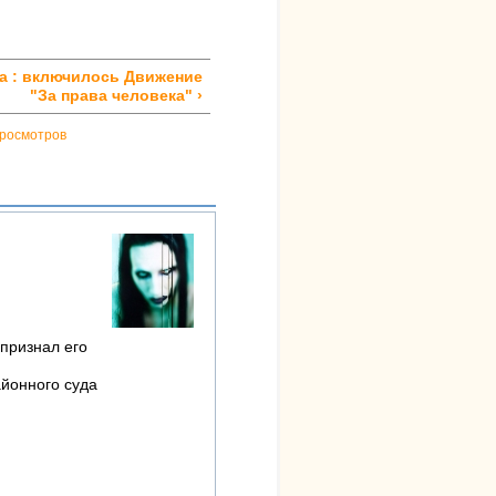
а : включилось Движение
"За права человека" ›
просмотров
 признал его
айонного суда