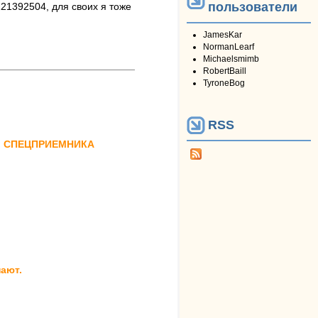
пользователи
21392504, для своих я тоже
JamesKar
NormanLearf
Michaelsmimb
RobertBaill
TyroneBog
RSS
в СПЕЦПРИЕМНИКА
нают.