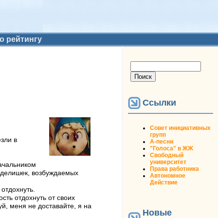
о рейтингу
Форма поиска
Поиск
Ссылки
Совет инициативных
групп
зли в
А-песни
"Голоса" в ЖЖ
Свободный
университет
начальником
Права работника
ь делишек, возбуждаемых
Автономное
Действие
 отдохнуть.
сть отдохнуть от своих
уй, меня не доставайте, я на
Новые