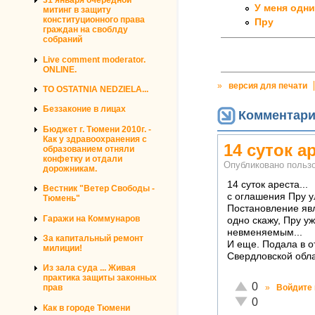
31 января очередной
У меня одн
митинг в защиту
конституционного права
Пру
граждан на своблду
собраний
Live comment moderator.
ONLINE.
»
версия для печати
TO OSTATNIA NEDZIELA...
Беззаконие в лицах
Комментар
Бюджет г. Тюмени 2010г. -
Как у здравоохранения с
14 суток ар
образованием отняли
конфетку и отдали
Опубликовано польз
дорожникам.
14 суток ареста...
Вестник "Ветер Свободы -
с оглашения Пру ул
Тюмень"
Постановление явл
Гаражи на Коммунаров
одно скажу, Пру у
невменяемым...
За капитальный ремонт
И еще. Подала в о
милиции!
Свердловской облас
Из зала суда ... Живая
практика защиты законных
Отлично!
0
прав
»
Войдите
Неадекватно!
0
Как в городе Тюмени