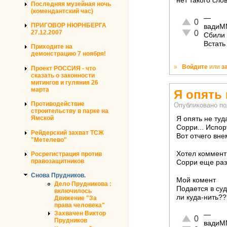
нет такого сло
Последняя музейная ночь
(комендантский час)
—
Отлично!
0
ПРИГОВОР НЮРНБЕРГА
вадиМ
Неадекватно!
27.12.2007
0
Сбили 
Встать
Приходите на
демонстрацию 7 ноября!
»
Войдите
или
з
Проект РОССИЯ - что
сказать о законности
митингов и гуляния 26
марта
Я опять 
Противодействие
Опубликовано п
строительству в парке на
Ямской
Я опять не туд
Сорри... Испор
Рейдерский захват ТСЖ
Вот отчего вн
"Метелево"
Хотел коммент 
Росрегистрация против
правозащитников
Сорри еще раз
Снова Прудников.
Мой комент
Дело Прудникова :
Подается в суд
включилось
ли куда-нить???
Движение "За
права человека"
Захвачен Виктор
—
Отлично!
0
Прудников
вадиМ