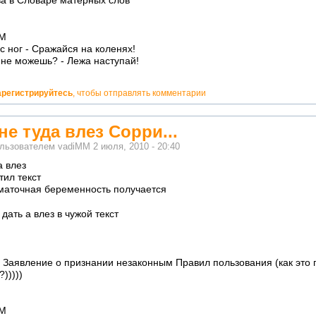
ва в Словаре матерных слов
М
с ног - Сражайся на коленях!
 не можешь? - Лежа наступай!
арегистрируйтесь
, чтобы отправлять комментарии
не туда влез Сорри...
ользователем
vadiMM
2 июля, 2010 - 20:40
а влез
тил текст
ематочная беременность получается
дать а влез в чужой текст
 Заявление о признании незаконным Правил пользования (как это 
)))))
М