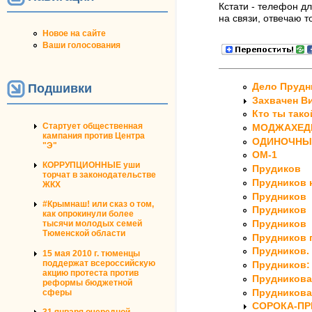
Кстати - телефон д
на связи, отвечаю 
Новое на сайте
Ваши голосования
Подшивки
Дело Прудн
Захвачен В
Кто ты тако
Стартует общественная
МОДЖАХЕДЫ 
кампания против Центра
ОДИНОЧНЫЙ
"Э"
ОМ-1
КОРРУПЦИОННЫЕ уши
Прудиков
торчат в законодательстве
Прудников 
ЖКХ
Прудников
#Крымнаш! или сказ о том,
Прудников
как опрокинули более
Прудников
тысячи молодых семей
Тюменской области
Прудников 
Прудников.
15 мая 2010 г. тюменцы
поддержат всероссийскую
Прудников: 
акцию протеста против
Прудникова
реформы бюджетной
Прудникова 
сферы
СОРОКА-ПР