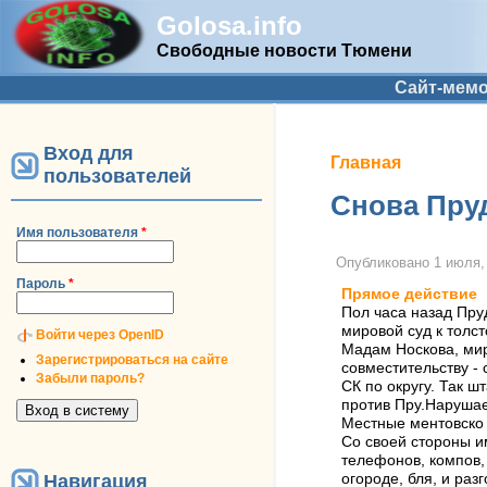
Golosa.info
Свободные новости Тюмени
Дополнительное меню
Сайт-мем
Вход для
Вы здесь
Главная
пользователей
Снова Пру
Имя пользователя
*
Опубликовано
1 июля,
Пароль
*
Прямое действие
Пол часа назад Пру
мировой суд к толс
Войти через OpenID
Мадам Носкова, мир
Зарегистрироваться на сайте
совместительству -
Забыли пароль?
СК по округу. Так ш
против Пру.Нарушает
Местные ментовско -
Со своей стороны и
телефонов, компов, 
Навигация
огороде, бля, и раз