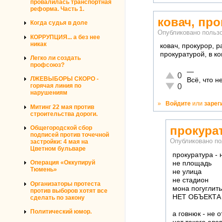
провалилась транспортная
реформа. Часть 1.
ковач, про
Когда судья в доле
Опубликовано польз
КОРРУПЦИЯ... а без нее
никак
ковач, прокурор, 
прокуратурой, в к
Легко ли создать
профсоюз?
—
Отлично!
0
ЛЖЕВЫБОРЫ СКОРО -
Всё, что 
Неадекватно!
0
горячая линия по
нарушениям
»
Войдите
или
зарег
Митинг 22 мая против
строительства дороги.
прокура
Общегородской сбор
подписей против точечной
Опубликовано п
застройки: 4 мая на
Цветном бульваре
прокуратура -
Операция «Оккупируй
не площадь
Тюмень»
не улица
не стадион
Организаторы протеста
мона погуглить
против выборов хотят все
НЕТ ОБЪЕКТА
сделать по закону
Политический юмор.
а говнюк - не 