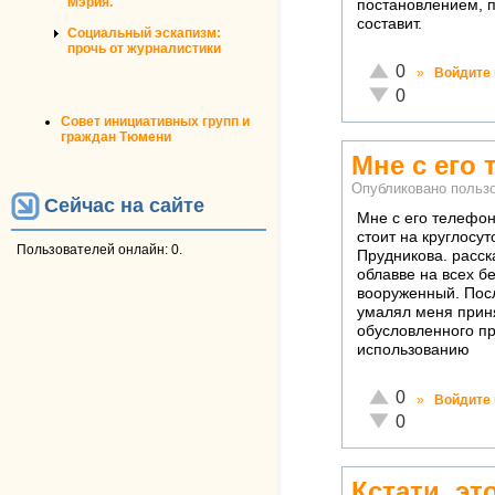
Мэрия.
постановлением, п
составит.
Социальный эскапизм:
прочь от журналистики
Отлично!
0
»
Войдите
Неадекватно!
0
Совет инициативных групп и
граждан Тюмени
Мне с его
Опубликовано польз
Сейчас на сайте
Мне с его телефон
стоит на круглосу
Пользователей онлайн: 0.
Прудникова. расск
облавве на всех б
вооруженный. Посл
умалял меня прин
обусловленного пр
использованию
Отлично!
0
»
Войдите
Неадекватно!
0
Кстати, эт