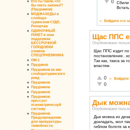
Неадекватно!
Кто ты такой, что
0
Сбили 
бы знать законы!?
Встать
(Прудников)
МОДЖАХЕДЫ в
слободо-
»
Войдите
или
з
туринском СУДЕ.
Репортаж
ОДИНОЧНЫЙ
Щас ППС ез
ПИКЕТ в знак
поддержки
Опубликовано польз
БЕССРОЧНОЙ
ГОЛОДОВКИ
Щас ППС ездит по с
узников
СПЕЦПРИЕМНИКА
постановление...кс
ОМ-1
Так как, такса за 
Прудиков
властям.
Прудников на ивс
слободотуринского
Отлично!
0
ровд
»
Войдите
Прудников
Неадекватно!
0
Прудников
Прудников
Прудников
прессует
Дык можна
психиатрическуй
систему
Опубликовано польз
Прудников.
Дык можна их дез
Предупреждение
докладать, мол там
для прокуратуры
тюмобласти.
гиблом болоте за 