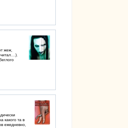
от жеж,
итал....).
 беглого
одически
а какого та в
ов ежедневно,