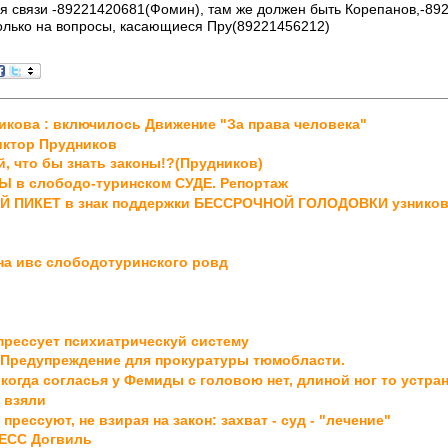
ля связи -89221420681(Фомин), там же должен быть Корепанов,-892
только на вопросы, касающиеся Пру(89221456212)
икова : включилось Движение "За права человека"
иктор Прудников
й, что бы знать законы!?(Прудников)
в слободо-туринском СУДЕ. Репортаж
 ПИКЕТ в знак поддержки БЕССРОЧНОЙ ГОЛОДОВКИ узнико
на ивс слободотуринского ровд
прессует психиатрическуй систему
 Предупреждение для прокуратуры тюмобласти.
когда согласья у Фемиды с головою нет, длиной ног то устра
 взяли
прессуют, не взирая на закон: захват - суд - "лечение"
ЕСС Догвиль