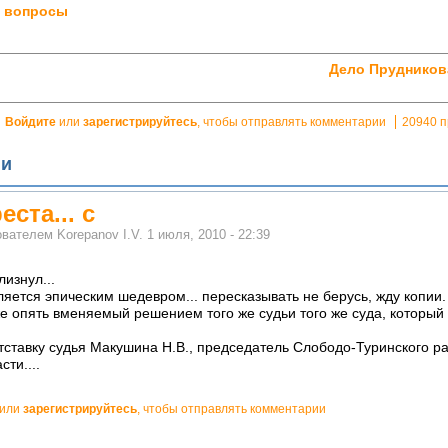
и вопросы
Дело Прудников
Войдите
или
зарегистрируйтесь
, чтобы отправлять комментарии
20940 
ии
еста... с
ователем
Korepanov I.V.
1 июля, 2010 - 22:39
изнул...
яется эпическим шедевром... пересказывать не берусь, жду копии.
же опять вменяемый решением того же судьи того же суда, который
тставку судья Макушина Н.В., председатель Слободо-Туринского р
ти....
или
зарегистрируйтесь
, чтобы отправлять комментарии