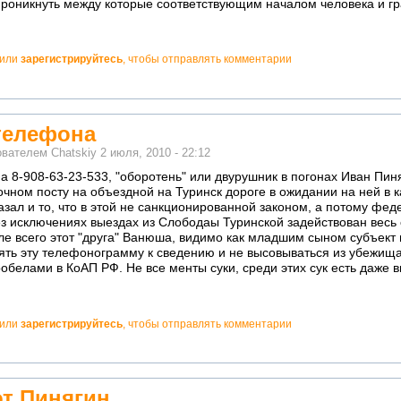
роникнуть между которые соответствующим началом человека и гр
или
зарегистрируйтесь
, чтобы отправлять комментарии
 телефона
ователем
Chatskiy
2 июля, 2010 - 22:12
а 8-908-63-23-533, "оборотень" или двурушник в погонах Иван Пиня
точном посту на объездной на Туринск дороге в ожидании на ней в 
азал и то, что в этой не санкционированной законом, а потому ф
ез исключениях выездах из Слободаы Туринской задействован весь
е всего этот "друга" Ванюша, видимо как младшим сыном субъект и
ять эту телефонограмму к сведению и не высовываться из убежищ
обелами в КоАП РФ. Не все менты суки, среди этих сук есть даже 
или
зарегистрируйтесь
, чтобы отправлять комментарии
от Пинягин