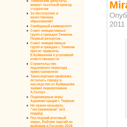
Тюменские депутаты
Mir
вернут льготный проезд
студентам
Опуб
За бесплатное и
качественное
образование!
2011 
Свободный университет
Совет инициативных
групп и граждан Тюмени.
Первый репортаж.
Совет инициативных
групп и граждан г. Тюмени
просит привлечь
Е.Куйвашева к уголовной
ответственности
Строительство
подземного перехода
приостановлено
Транспортная проблема
осталась городу в
наследство от Куйвашева
заявил перевозчикам
А.Голоус
Подковерные игры
Администрации г. Тюмени
Не нужно называть
"экстремизмом" всё
подряд
Последний итоговый
опрос. Рейтинг партий по
выборам в Госдуму 2016