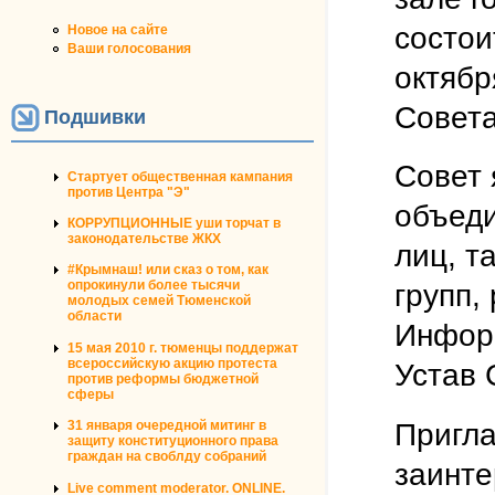
состои
Новое на сайте
Ваши голосования
октябр
Совета
Подшивки
Совет 
Стартует общественная кампания
против Центра "Э"
объед
КОРРУПЦИОННЫЕ уши торчат в
законодательстве ЖКХ
лиц, т
#Крымнаш! или сказ о том, как
опрокинули более тысячи
групп,
молодых семей Тюменской
области
Инфор
15 мая 2010 г. тюменцы поддержат
всероссийскую акцию протеста
Устав
против реформы бюджетной
сферы
Пригла
31 января очередной митинг в
защиту конституционного права
граждан на своблду собраний
заинте
Live comment moderator. ONLINE.