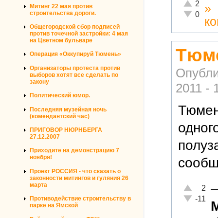
Отлично!
2
»
Митинг 22 мая против
Неадекват
строительства дороги.
0
ко
Общегородской сбор подписей
против точечной застройки: 4 мая
на Цветном бульваре
Тюме
Операция «Оккупируй Тюмень»
Организаторы протеста против
Опубли
выборов хотят все сделать по
закону
2011 - 
Политический юмор.
Тюменц
Последняя музейная ночь
(комендантский час)
одног
ПРИГОВОР НЮРНБЕРГА
27.12.2007
полуз
Приходите на демонстрацию 7
ноября!
сообщ
Проект РОССИЯ - что сказать о
законности митингов и гуляния 26
марта
Отлично!
2
Неадекват
-11
Противодействие строительству в
парке на Ямской