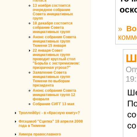
Паласа"
13 ноября состоится
оск
очередное собрание
Совета инициативных
групп
18 декабря состоится
»
Во
собрание Совета
инициативных групп
комм
Анонс собрания Совета
инициативных групп
Тюмени 15 января
22 января Совет
Ш
инициативных групп
проводит круглый стол
"Борьба с экстремизмом:
Оп
призрачная угроза?"
Заявление Совета
19
инициативных групп
Тюмени по выборам
президента
Ше
Анонс собрания Совета
инициативных групп 12
февраля
По
Собрание СИГГ 13 мая
со
Троллейбус - в «Красную книгу»?
Флэшмоб "Сцепка" 18 апреля 2008
со
года в Тюмени
Химера православного