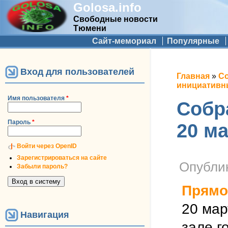
Golosa.info
Свободные новости
Тюмени
Дополнительное меню
Сайт-мемориал
Популярные
Вход для пользователей
Вы здес
Главная
»
Со
инициативн
Имя пользователя
*
Собр
Пароль
*
20 м
Войти через OpenID
Зарегистрироваться на сайте
Опубли
Забыли пароль?
Прямо
20 мар
Навигация
зале г