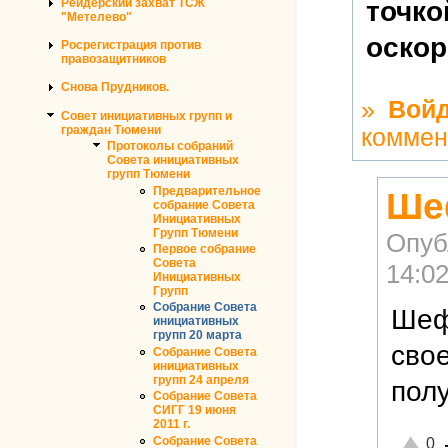
Рейдерский захват ТСЖ
точко
"Метелево"
оскор
Росрегистрация против
правозащитников
Снова Прудников.
»
Войд
Совет инициативных групп и
граждан Тюмени
коммен
Протоколы собраний
Совета инициативных
групп Тюмени
Предварительное
Ше
собрание Совета
Инициативных
Групп Тюмени
Опуб
Первое собрание
Совета
14:0
Инициативных
Групп
Собрание Совета
Шеф
инициативных
групп 20 марта
свое
Собрание Совета
инициативных
групп 24 апреля
полу
Собрание Совета
СИГГ 19 июня
2011 г.
Отличн
Собрание Совета
0