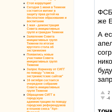
Стоп коррупция!
Сегодня 1 июня в Тюмени
ФСБ
состоится митинг в
защиту прав детей на
бесплатное образование и
же Е
воспитание
1 мая - демонстрация
Совета инициативных
групп и граждан Тюмени
А ес
Заявление Совета
инициативных групп
апе
Тюмени по итогам
круглого стола об
согр
экстремизме
Появились новые
участники Совета
ник
инициативных групп
Тюмени
буду
Запрос Корнееву от СИГГ
по поводу "списка
экстремистских сайтов"
запр
16 октября состоится
очередное собрание
Совета инициативных
групп Тюмени
Отличн
2
Обращение СИГГ в
Неадек
-4
городскую
администрацию по поводу
городских референдумов
точ
и планов сноса "Арт-