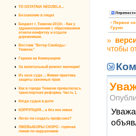
TO OSTATNIA NEDZIELA...
Беззаконие в лицах
‹ Первое с
Бюджет г. Тюмени 2010г. - Как у
Групп
здравоохранения с образованием
отняли конфетку и отдали
дорожникам.
»
верси
Вестник "Ветер Свободы -
чтобы о
Тюмень"
Гаражи на Коммунаров
Ком
За капитальный ремонт милиции!
Из зала суда ... Живая практика
защиты законных прав
Ува
Как в городе Тюмени провалилась
транспортная реформа. Часть 1.
Опубли
Когда судья в доле
Уважа
КОРРУПЦИЯ... а без нее никак
Легко ли создать профсоюз?
объяв
ЛЖЕВЫБОРЫ СКОРО - горячая
линия по нарушениям