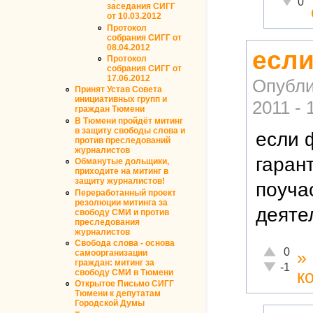
0
заседания СИГГ
от 10.03.2012
Протокол
собрания СИГГ от
08.04.2012
если
Протокол
собрания СИГГ от
17.06.2012
Опубли
Принят Устав Совета
инициативных групп и
2011 - 
граждан Тюмени
В Тюмени пройдёт митинг
в защиту свободы слова и
если 
против преследований
журналистов
гаран
Обманутые дольщики,
приходите на митинг в
защиту журналистов!
поуча
Переработанный проект
резолюции митинга за
деяте
свободу СМИ и против
преследования
журналистов
Свобода слова - основа
Отлично!
0
самоорганизации
»
граждан: митинг за
Неадекват
-1
свободу СМИ в Тюмени
к
Открытое Письмо СИГГ
Тюмени к депутатам
Городской Думы