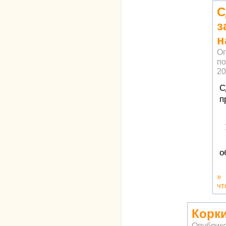
С
з
н
Оп
по
20
С
п
о
»
чт
Корк
Опублик