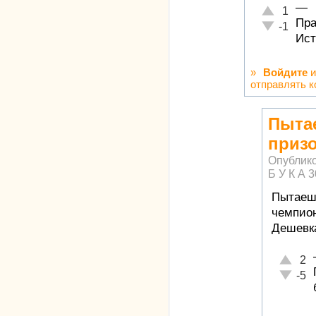
—
Отлично!
1
Пра
Неадекватн
-1
Ист
»
Войдите
и
отправлять 
Пыта
приз
Опублик
Б У К А
3
Пытаешь
чемпион
Дешевка
Отлично
2
Неадекв
-5