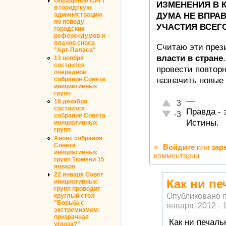
Обращение СИГГ
ИЗМЕНЕНИЯ В 
в городскую
ДУМА НЕ ВПРА
администрацию
по поводу
УЧАСТИЯ ВСЕГ
городских
референдумов и
планов сноса
Считаю эти през
"Арт-Паласа"
власти в стране
13 ноября
состоится
провести повтор
очередное
назначить новые
собрание Совета
инициативных
групп
—
Отлично!
18 декабря
3
состоится
Правда - 
Неадекватно!
-3
собрание Совета
Истины.
инициативных
групп
Анонс собрания
Совета
»
Войдите
или
зар
инициативных
комментарии
групп Тюмени 15
января
22 января Совет
Как ни пе
инициативных
групп проводит
Опубликовано 
круглый стол
"Борьба с
января, 2012 - 
экстремизмом:
призрачная
Как ни печаль
угроза?"