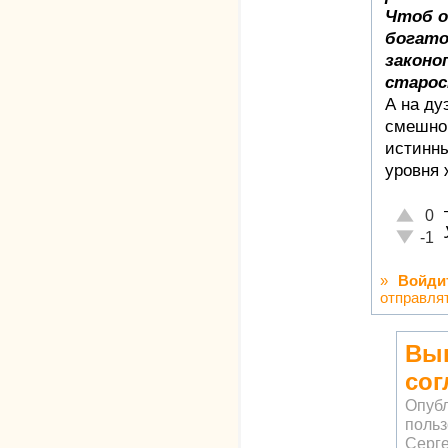
Чтоб о
богато
законо
старос
А на ду
смешно,
истинны
уровня 
Отлично
0
Неадекв
-1
»
Войди
отправля
Вы
сог
Опуб
поль
Серг