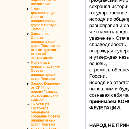
образование и
воспитание
сохраняя истори
1 мая -
государственное 
демонстрация
Совета
исходя из общеп
инициативных
равноправия и с
групп и граждан
Тюмени
чтя память пред
Заявление
уважение к Отече
Совета
инициативных
справедливость,
групп Тюмени по
возрождая сувер
итогам круглого
стола об
и утверждая нез
экстремизме
основы,
Появились
новые участники
стремясь обеспе
Совета
инициативных
России,
групп Тюмени
исходя из ответс
Запрос Корнееву
от СИГГ по
нынешним и буд
поводу "списка
сознавая себя ч
экстремистских
сайтов"
принимаем КО
16 октября
ФЕДЕРАЦИИ.
состоится
очередное
собрание Совета
инициативных
групп Тюмени
НАРОД НЕ ПРИ