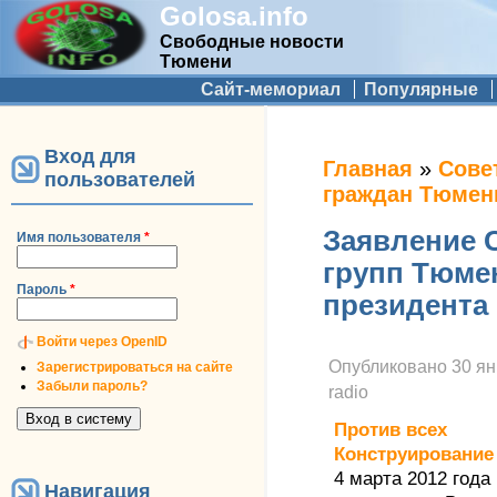
Golosa.info
Свободные новости
Тюмени
Дополнительное меню
Сайт-мемориал
Популярные
Вход для
Вы здесь
Главная
»
Сове
пользователей
граждан Тюмен
Заявление 
Имя пользователя
*
групп Тюме
Пароль
*
президента
Войти через OpenID
Опубликовано
30 ян
Зарегистрироваться на сайте
Забыли пароль?
radio
Против всех
Конструирование
4 марта 2012 года
Навигация