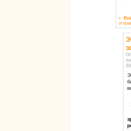
»
Во
отпра
Э
з
Оп
по
30
Э
б
в
з
р