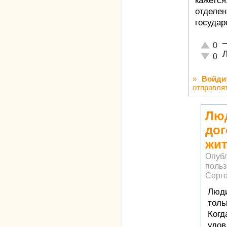
кажется
отделен
государ
Отлично
0
Л
Неадекв
0
»
Войди
отправля
Лю
до
жит
Опуб
поль
Серг
Люди
толь
Когд
удов