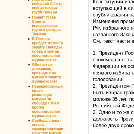
Конституции изл
собраний Совета
вступающей в си
инициативных
групп Тюмени
опубликования на
Принят Устав
Изменения приме
Совета
инициативных
РФ, избранного п
групп и граждан
названного Закон
Тюмени
В Тюмени
См. текст части
пройдёт митинг в
защиту свободы
слова и против
1. Президент Ро
преследований
сроком на шесть
журналистов
Обманутые
Федерации на ос
дольщики,
прямого избират
приходите на
митинг в защиту
голосовании.
журналистов!
2. Президентом 
Переработанный
проект
быть избран гра
резолюции
моложе 35 лет, 
митинга за
свободу СМИ и
Российской Федер
против
3. Одно и то же 
преследования
журналистов
должность Прези
Свобода слова -
более двух сроко
основа
самоорганизации
граждан: митинг