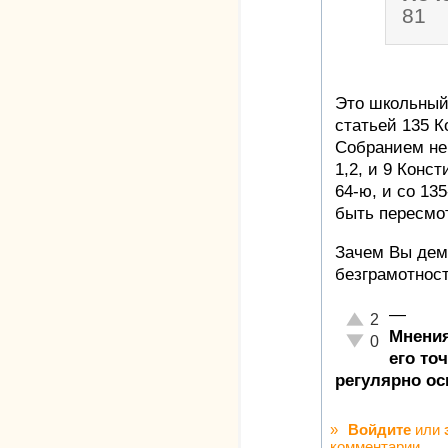
81
Это школьный 
статьей 135 
Собранием не
1,2, и 9 Конст
64-ю, и со 13
быть пересмо
Зачем Вы дем
безграмотнос
—
Отлично!
2
Мнения
Неадекватно!
0
его то
регулярно ос
»
Войдите
или
комментарии