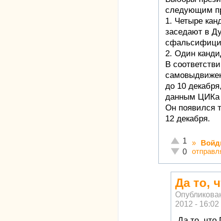
следующим п
1. Четыре кан
заседают в Д
сфальсифици
2. Один канд
В соответстви
самовыдвижен
до 10 декабря
данным ЦИКа 
Он появился 
12 декабря.
Отлично!
1
»
Войд
Неадекватно!
отправл
0
Да то, 
Опубликова
2012 - 16:02
Да то, что