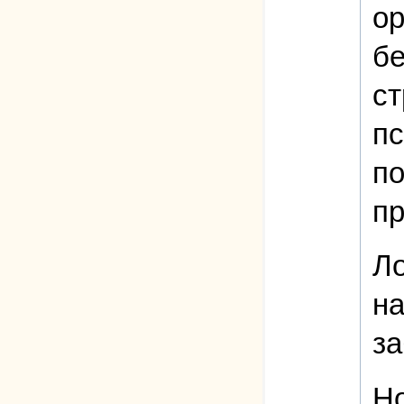
ор
бе
ст
пс
по
пр
Ло
на
за
Но