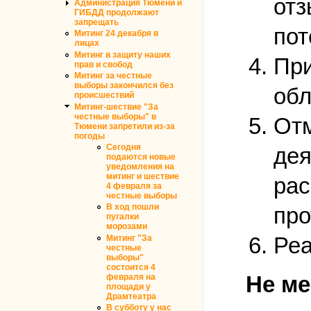
отз
Администрация Тюмени и
ГИБДД продолжают
запрещать
пот
Митинг 24 декабря в
лицах
Митинг в защиту наших
При
прав и свобод
Митинг за честные
выборы закончился без
обл
происшествий
Митинг-шествие "За
честные выборы" в
Отм
Тюмени запретили из-за
погоды
Сегодня
дея
подаются новые
уведомления на
митинг и шествие
рас
4 февраля за
честные выборы
В ход пошли
про
пугалки
морозами
Реа
Митинг "За
честные
выборы"
состоится 4
Не ме
февраля на
площади у
Драмтеатра
В субботу у нас