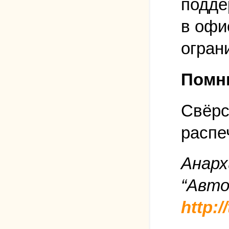
подде
в офи
огран
Помни
Свёрс
распе
Анар
“Авто
http: