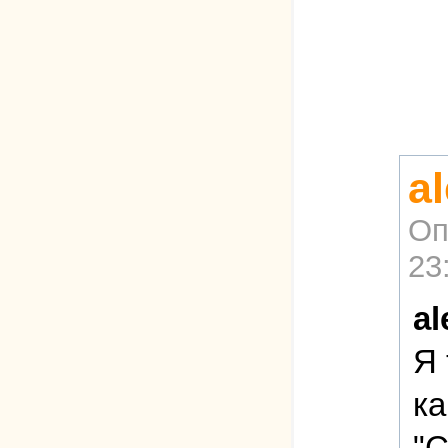
a
Оп
23
al
Я 
ка
"С