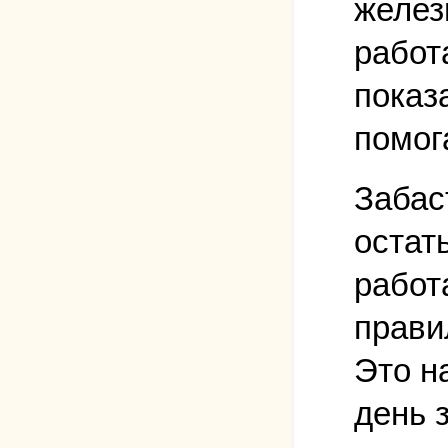
желез
работ
показ
помога
Забас
остат
работ
прави
Это н
день 