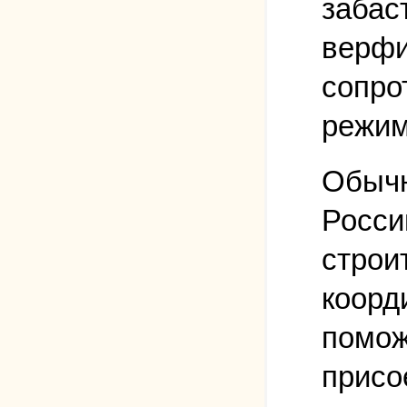
забас
верфи
сопро
режим
Обычн
Росси
строи
коорд
помож
присо