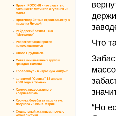
верну
Проект РОССИЯ - что сказать о
законности митингов и гуляния 26
марта
держи
Противодействие строительству в
парке на Ямской
завод
Рейдерский захват ТСЖ
"Метелево"
Что т
Росрегистрация против
правозащитников
Снова Прудников.
Забас
Совет инициативных групп и
граждан Тюмени
массо
Троллейбус - в «Красную книгу»?
забас
Флэшмоб "Сцепка" 18 апреля
2008 года в Тюмени
значи
Химера православного
клерикализма
Хроника борьбы за парк на ул.
Логунова 25 июня. Мэрия.
“Но ес
Социальный эскапизм: прочь от
журналистики