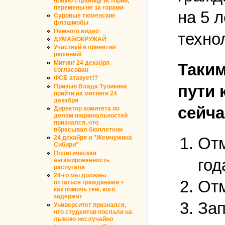
новую страницу истории,
перемены не за горами
на 5 
Суровые тюменские
флэшмобы
Немного видео
техно
ДУМАй/ОКРУЖАЙ
Участвуй в принятии
решений!
Митинг 24 декабря
Таким
согласован
ФСБ атакует!?
пути 
Призыв Влада Тупикина
прийти на митинги 24
декабря
сейча
Директор комитета по
делам национальностей
признался, что
вбрасывал бюллетени
Отм
24 декабря и "Жемчужина
Сибири"
Политическая
год
ангажированность
распугала
24-го мы должны
Отм
остаться гражданами +
как помочь тем, кого
задержат
Зап
Университет признался,
что студентов послали на
лыжню неслучайно