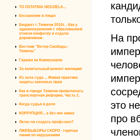
канди
TO OSTATNIA NEDZIELA...
тольк
Беззаконие в лицах
Бюджет г. Тюмени 2010г. - Как у
здравоохранения с образованием
отняли конфетку и отдали
На пр
дорожникам.
Вестник "Ветер Свободы -
импер
Тюмень"
Гаражи на Коммунаров
челов
За капитальный ремонт милиции!
импер
Из зала суда ... Живая практика
защиты законных прав
сосре
Как в городе Тюмени провалилась
транспортная реформа. Часть 1.
это н
Когда судья в доле
КОРРУПЦИЯ... а без нее никак
про в
Легко ли создать профсоюз?
члено
ЛЖЕВЫБОРЫ СКОРО - горячая
линия по нарушениям