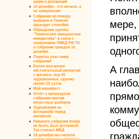
ширм и декораций
10 декабря - это начало, а
вполн
не завершение
Собрание по поводу
выборов в Тюмени
мере,
проходит спокойно
Обращение группы
приня
"Тюменская гражданская
инициатива" в связи с
заявлением УМВД РФ ТО
о собрании граждан 10
одног
декабря
Памятка участнику
собрания!
Более или менее
А гла
обстоятельный репортаж
с митинга: под 50
задержанных, одному
наибо
грозит 15 суток
Мой манифест
прямо
Отчёт о прошедшем
собрании против
нечестных выборов
комму
Задержания на
флэшмобе перед
митингом
общес
Никакого собрания вчера
не было. Был флэшмоб.
Так считает МВД
гражд
10 декабря мы начали