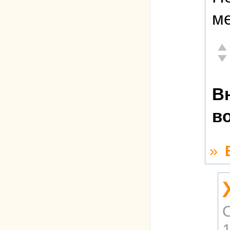
ме
Отл
Неа
В
в
»