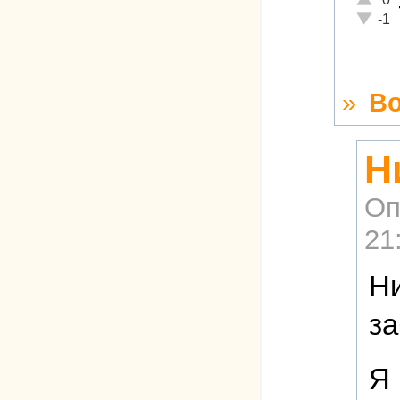
Неадек
-1
»
В
Н
Оп
21
Ни
з
Я 