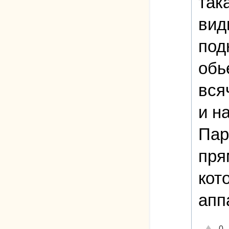
так
вид
под
обь
вся
и н
Пар
пря
кот
апп
Отличн
0