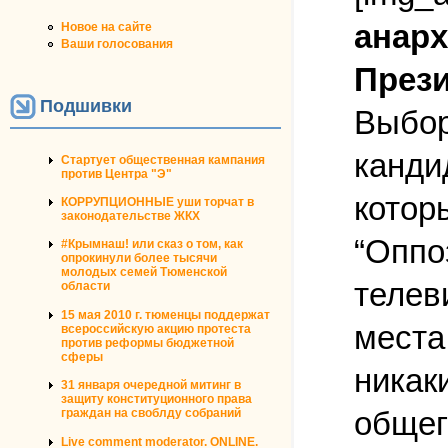
анарх
Новое на сайте
Ваши голосования
Прези
Подшивки
Выбор
канди
Стартует общественная кампания
против Центра "Э"
котор
КОРРУПЦИОННЫЕ уши торчат в
законодательстве ЖКХ
“Оппо
#Крымнаш! или сказ о том, как
опрокинули более тысячи
молодых семей Тюменской
телев
области
15 мая 2010 г. тюменцы поддержат
места
всероссийскую акцию протеста
против реформы бюджетной
сферы
никак
31 января очередной митинг в
защиту конституционного права
общег
граждан на своблду собраний
Live comment moderator. ONLINE.