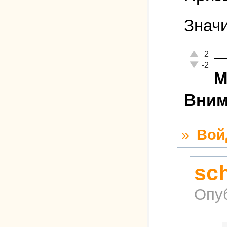
Значи
Отлично!
2
Неадекватн
-2
М
Вним
»
Вой
sc
Опу