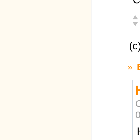
Отл
Неа
(с
»