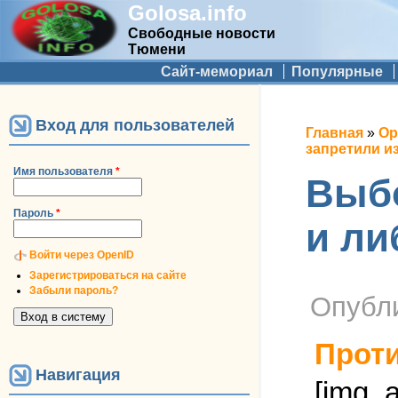
Golosa.info
Свободные новости
Тюмени
Дополнительное меню
Сайт-мемориал
Популярные
Вход для пользователей
Вы здес
Главная
»
Ор
запретили и
Имя пользователя
*
Выбо
Пароль
*
и ли
Войти через OpenID
Зарегистрироваться на сайте
Забыли пароль?
Опубл
Проти
Навигация
[img_a