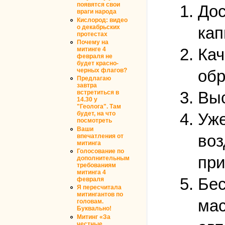
появятся свои
Дос
враги народа
Кислород: видео
о декабрьских
кап
протестах
Почему на
Кач
митинге 4
февраля не
будет красно-
черных флагов?
обр
Предлагаю
завтра
Выс
встретиться в
14.30 у
"Геолога". Там
Уже
будет, на что
посмотреть
Ваши
воз
впечатления от
митинга
Голосование по
при
дополнительным
требованиям
митинга 4
Бес
февраля
Я пересчитала
митингантов по
мас
головам.
Буквально!
Митинг «За
честные