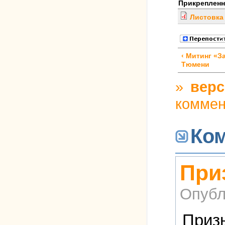
Прикреплен
Листовка
‹ Митинг «З
Тюмени
»
верс
коммен
Ко
При
Опубл
Призы