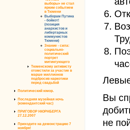
авт
выборы» не стал
ярким событием
Отк
в Тюмени
Выборам Путина
- бойкот!
Воз
(позиция
анархистов и
либертарных
Тру
коммунистов
Тюмени)
Знание - сила:
Поэ
социально-
политический
портрет
час
митингующего
Тюменскому активисту
отомстили за участие в
марше миллионов
Левые
подбросив наркотики
перед свадьбой
Политический юмор.
Вы сп
Последняя музейная ночь
(комендантский час)
добит
ПРИГОВОР НЮРНБЕРГА
27.12.2007
не по
Приходите на демонстрацию 7
ноября!