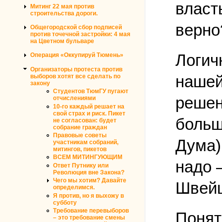
власт
Митинг 22 мая против
строительства дороги.
верно
Общегородской сбор подписей
против точечной застройки: 4 мая
на Цветном бульваре
Логич
Операция «Оккупируй Тюмень»
Организаторы протеста против
нашей
выборов хотят все сделать по
закону
Студентов ТюмГУ пугают
решен
отчислениями
10-го каждый решает на
свой страх и риск. Пикет
больш
не согласован: будет
собрание граждан
Правовые советы
Дума)
участникам собраний,
митингов, пикетов
ВСЕМ МИТИНГУЮЩИМ
надо 
Ответ Путнику или
Революция вне Закона?
Чего мы хотим? Давайте
Швейц
определимся.
Я против, но я выхожу в
субботу
Требование перевыборов
Понят
– это требование смены