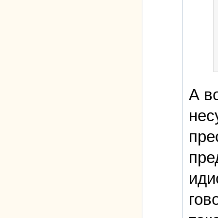
А в
нес
пре
пре
иди
гов