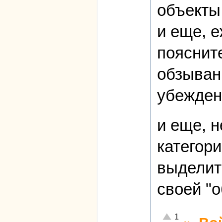
объекты 
и еще, е
пояснит
обзыван
убежден
и еще, н
категори
выделит
своей "о
Отлично!
1