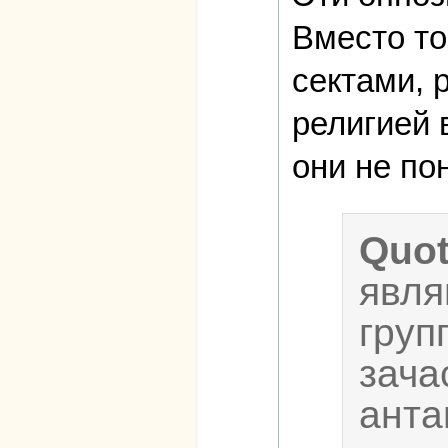
Вместо то
сектами, 
религией 
они не по
Quo
явля
груп
зача
анта