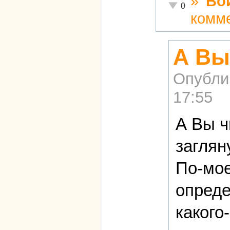
»
Во
Неадекватно!
0
комм
А Вы
Опубли
17:55
А Вы ч
заглян
По-мое
опреде
какого