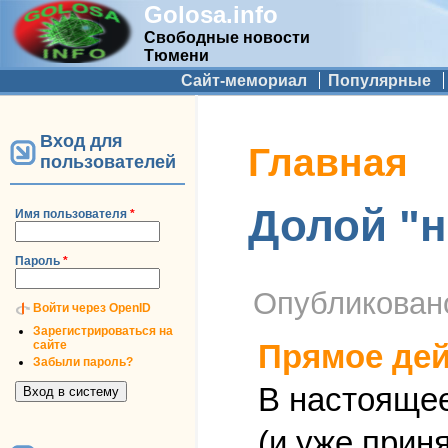
Golosa.info
Свободные новости
Тюмени
Дополнительное меню
Сайт-мемориал
Популярные
Вход для
Вы здесь
Главная
пользователей
Долой "н
Имя пользователя
*
Пароль
*
Опубликова
Войти через OpenID
Зарегистрироваться на
сайте
Прямое дей
Забыли пароль?
В настоящее
(и уже приня