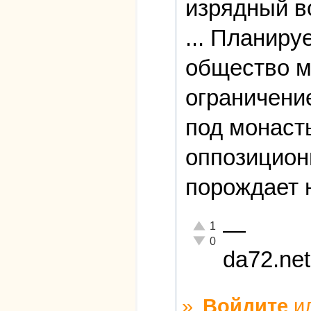
изрядный в
... Планиру
общество м
ограничени
под монаст
оппозицион
порождает н
—
Отлично!
1
Неадекватно!
0
da72.net
»
Войдите
и