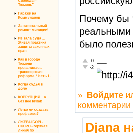
российскую 
Свободы -
Тюмень"
Гаражи на
Почему бы 
Коммунаров
За капитальный
реальными 
ремонт милиции!
Из зала суда ...
было полезн
Живая практика
защиты законных
прав
—
Как в городе
Отлично!
0
Тюмени
Неадекватно!
-2
провалилась
транспортная
реформа. Часть 1.
Когда судья в
доле
»
Войдите
и
КОРРУПЦИЯ... а
без нее никак
комментарии
Легко ли создать
профсоюз?
ЛЖЕВЫБОРЫ
Djana 
СКОРО - горячая
линия по