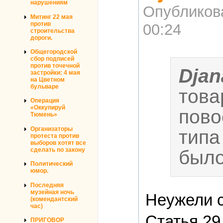
нарушениям
Опубликов
Митинг 22 мая
против
00:24
строительства
дороги.
Общегородской
сбор подписей
против точечной
Djan
застройки: 4 мая
на Цветном
бульваре
това
Операция
«Оккупируй
пово
Тюмень»
Организаторы
типа
протеста против
выборов хотят все
сделать по закону
было
Политический
юмор.
Последняя
музейная ночь
Неужели 
(комендантский
час)
Статья 29
ПРИГОВОР