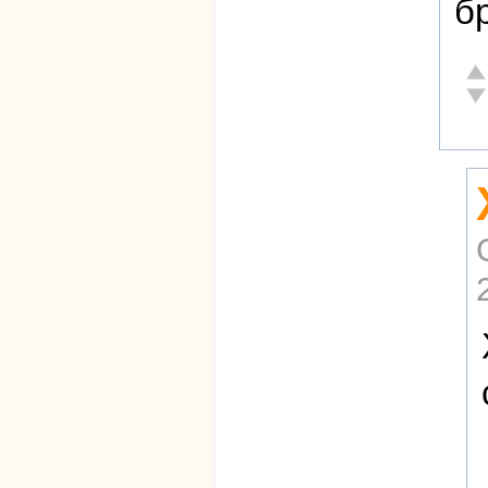
б
От
Не