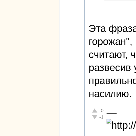
Эта фраз
горожан",
считают, 
развесив 
правильно
насилию.
—
Отлично!
0
Неадекватно!
-1