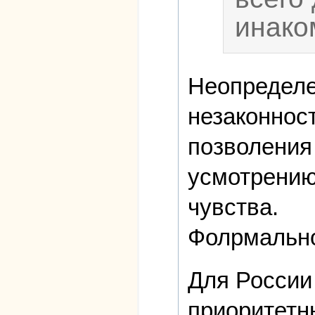
инако
Неопределен
незаконност
позволения 
усмотрению!
чувства.
Фолрмально 
Для России
приоритетны