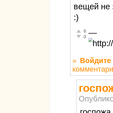
вещей не 
:)
—
Отлично!
0
Неадекватно!
-3
»
Войдите
комментар
госпож
Опублико
госпожа