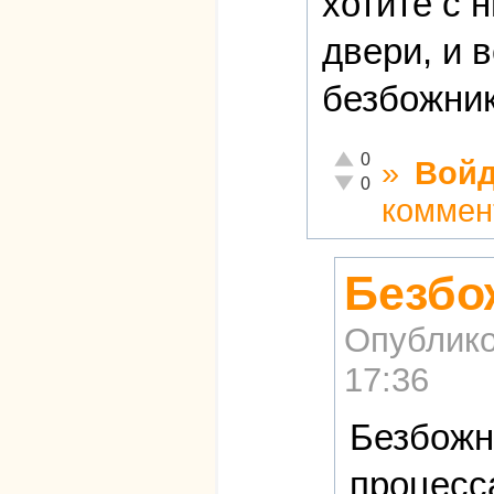
хотите с 
двери, и 
безбожник
Отлично!
0
»
Войд
Неадекватно!
0
коммен
Безбо
Опублико
17:36
Безбожн
процесс