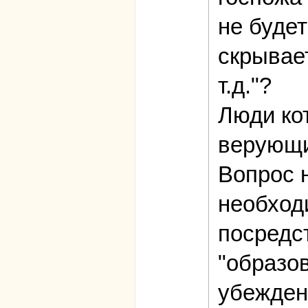
не будет
скрывае
т.д."?
Люди кот
верующ
Вопрос н
необход
посредс
"образо
убежден