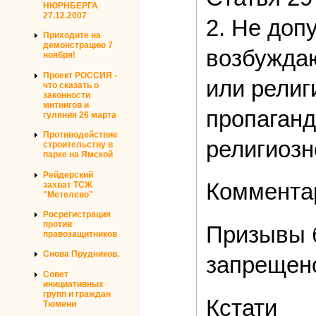
НЮРНБЕРГА
27.12.2007
2. Не доп
Приходите на
демонстрацию 7
возбужда
ноября!
Проект РОССИЯ -
или религ
что сказать о
законности
митингов и
пропаганд
гуляния 26 марта
Противодействие
религиозн
строительству в
парке на Ямской
Рейдерский
Коммента
захват ТСЖ
"Метелево"
Росрегистрация
против
Призывы б
правозащитников
Снова Прудников.
запрещен
Совет
инициативных
групп и граждан
Кстати
Тюмени