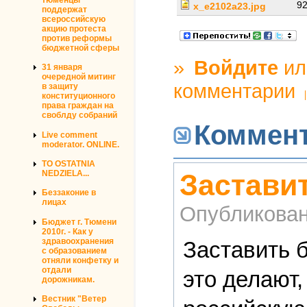
92
x_e2102a23.jpg
поддержат
всероссийскую
акцию протеста
против реформы
бюджетной сферы
»
Войдите
и
31 января
очередной митинг
комментарии
в защиту
конституционного
права граждан на
своблду собраний
Коммен
Live comment
moderator. ONLINE.
TO OSTATNIA
Застави
NEDZIELA...
Беззаконие в
лицах
Опубликова
Бюджет г. Тюмени
2010г. - Как у
здравоохранения
Заставить б
с образованием
отняли конфетку и
отдали
это делают,
дорожникам.
Вестник "Ветер