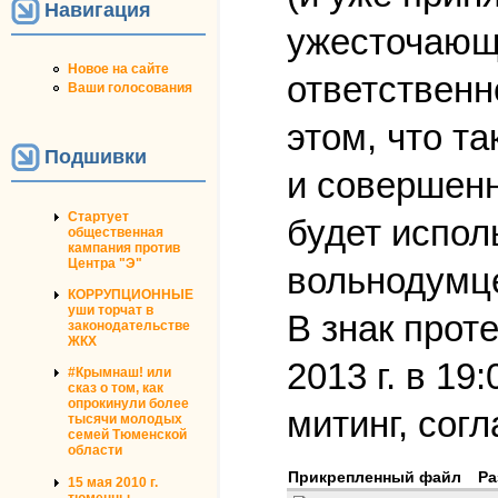
Навигация
ужесточающ
Новое на сайте
ответственн
Ваши голосования
этом, что т
Подшивки
и совершенн
Стартует
будет испол
общественная
кампания против
Центра "Э"
вольнодумц
КОРРУПЦИОННЫЕ
уши торчат в
В знак прот
законодательстве
ЖКХ
2013 г. в 1
#Крымнаш! или
сказ о том, как
опрокинули более
митинг, сог
тысячи молодых
семей Тюменской
области
Прикрепленный файл
Ра
15 мая 2010 г.
тюменцы