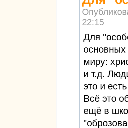
Опубликов
22:15
Для "особ
основных 
миру: хри
и т.д. Люд
это и ест
Всё это о
ещё в шко
"оброзова