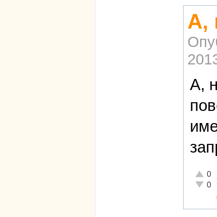
А,
Опу
2013
А, 
пов
име
зап
Отличн
0
Неадек
0