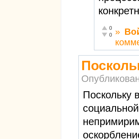
конкрет
Отлично!
0
»
Во
Неадекватно!
0
комм
Посколь
Опубликова
Поскольку 
социальной 
непримирим
оскорблени