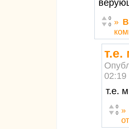
верующ
Отлично!
0
»
В
Неадекватно!
0
ком
т.е
Опубл
02:19
т.е. 
Отлично!
0
»
Неадекват
0
о