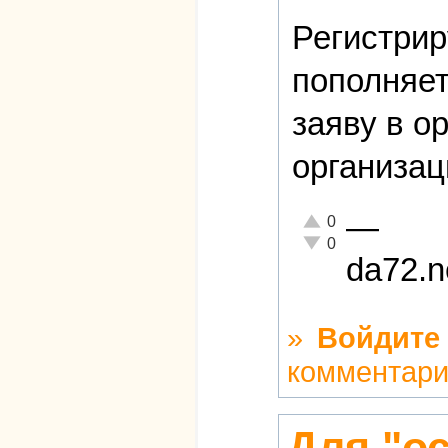
Регистрир
пополняет
заяву в о
организаци
—
Отлично!
0
Неадекватно!
0
da72.n
»
Войдите
комментар
Для "о