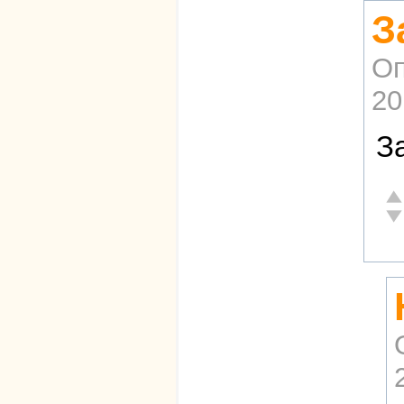
З
Оп
20
З
От
Не