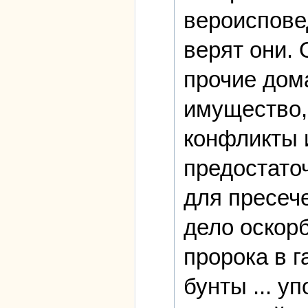
вероисповед
верят они.
прочие дом
имущество,
конфликты и
предостато
для пресеч
дело оскор
пророка в г
бунты ... у