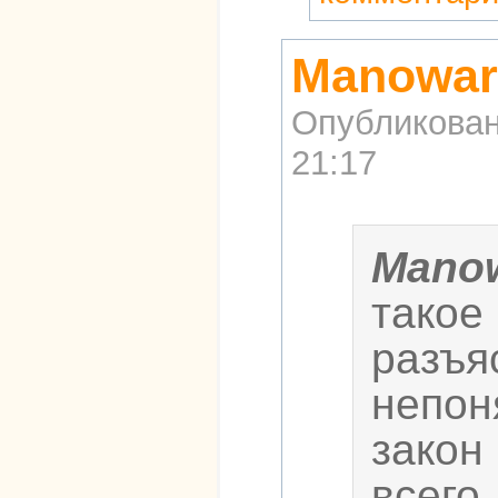
Manowar
Опубликова
21:17
Mano
такое
разъя
непон
закон
всего