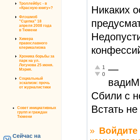
Троллейбус - в
Никаких о
«Красную книгу»?
Флэшмоб
предусма
"Сцепка" 18
апреля 2008 года
в Тюмени
Недопуст
Химера
православного
конфесси
клерикализма
Хроника борьбы за
парк на ул.
Логунова 25 июня.
—
Отлично!
1
Мэрия.
Неадекватно!
0
Социальный
вади
эскапизм: прочь
от журналистики
Сбили с н
Встать не
Совет инициативных
групп и граждан
Тюмени
»
Войдите
Сейчас на