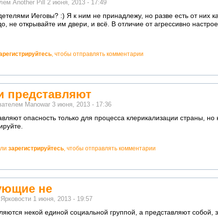
елем
Another Pill
2 июня, 2013 - 17:49
детелями Иеговы? :) Я к ним не принадлежу, но разве есть от них к
о, не открывайте им двери, и всё. В отличие от агрессивно настро
арегистрируйтесь
, чтобы отправлять комментарии
и представляют
ователем
Manowar
3 июня, 2013 - 17:36
вляют опасность только для процесса клерикализации страны, но 
ируйте.
ли
зарегистрируйтесь
, чтобы отправлять комментарии
ующие не
м
Ярковости
1 июня, 2013 - 19:57
ляются некой единой социальной группой, а представляют собой,