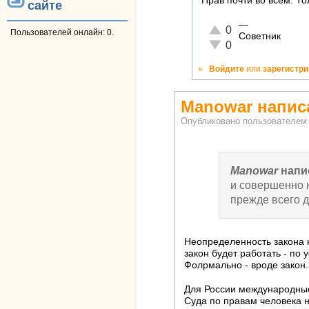
Прав почти во всем. То
сайте
—
Отлично!
0
Пользователей онлайн: 0.
Советник
Неадекватно!
0
»
Войдите
или
зарегистр
Manowar написа
Опубликовано пользователе
Manowar
напи
и совершенно н
прежде всего 
Неопределенность закона к
закон будет работать - по 
Фолрмально - вроде закон.
Для России международные 
Суда по правам человека н