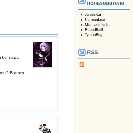
пользователи
JamesKar
NormanLearf
Michaelsmimb
RobertBaill
TyroneBog
RSS
и бы тогда
овы? Вот это