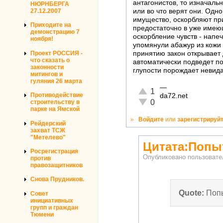
антагонистов, то изначаль
НЮРНБЕРГА
или во что верят они. Од
27.12.2007
имущество, оскорбляют при
Приходите на
предостаточно в уже имею
демонстрацию 7
оскорбление чувств - напеч
ноября!
упомянули абажур из кожи 
принятию закон открывает 
Проект РОССИЯ -
что сказать о
автоматически подведет п
законности
глупости порождает невида
митингов и
гуляния 26 марта
—
Отлично!
1
Противодействие
da72.net
Неадекватно!
0
строительству в
парке на Ямской
»
Войдите
или
зарегистрируй
Рейдерский
захват ТСЖ
"Метелево"
Цитата:Попы
Росрегистрация
Опубликовано пользоват
против
правозащитников
Снова Прудников.
Quote:
Поп
Совет
инициативных
групп и граждан
Тюмени