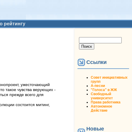
о рейтингу
Форма поиска
Поиск
Ссылки
Совет инициативных
групп
конопроект, ужесточающий
А-песни
то такое чувства верующих -
"Голоса" в ЖЖ
Свободный
ться прежде всего для
университет
Права работника
волюции состоится митинг,
Автономное
Действие
Новые