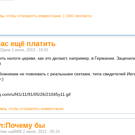
сь
, чтобы отправлять комментарии
3381 просмотр
ас ещё платить
м
Djana
1 июня, 2013 - 19:52
ить налоги церкви, как это делают, например, в Германии. Заценил
)
ожникам не повоевать с реальными сектами, типа свидетелей Иег
:)
тесь
, чтобы отправлять комментарии
ал:Почему бы
елем
vadiMM
2 июня, 2013 - 00:24