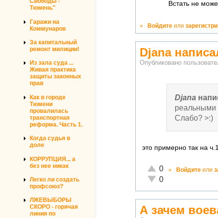
Свободы -
Встать не може
Тюмень"
Гаражи на
»
Войдите
или
зарегистр
Коммунаров
За капитальный
Djana напис
ремонт милиции!
Опубликовано пользоват
Из зала суда ...
Живая практика
защиты законных
прав
Djana
напи
Как в городе
Тюмени
реальными 
провалилась
Слабо? >:)
транспортная
реформа. Часть 1.
Когда судья в
доле
это примерно так на ч.
КОРРУПЦИЯ... а
без нее никак
Отлично!
0
»
Войдите
или
з
Неадекватно!
0
Легко ли создать
профсоюз?
ЛЖЕВЫБОРЫ
А зачем воев
СКОРО - горячая
линия по