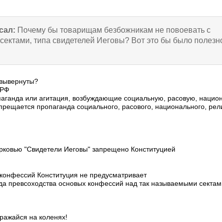
сал:
Почему бы товарищам безбожникам не повоевать с
сектами, типа свидетелей Иеговы? Вот это бы было полезн
 вывернуты?
 РФ
паганда или агитация, возбуждающие социальную, расовую, нацио
апрещается пропаганда социального, расового, национального, рел
рковью "Свидетели Иеговы" запрещено Конституцией
 конфессий Конституция не предусматривает
да превсоходства основых конфессий над так называемыми сектам
Сражайся на коленях!