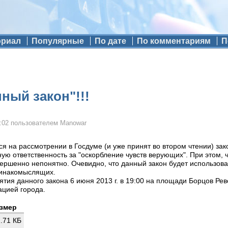
ориал
Популярные
По дате
По комментариям
П
ный закон"!!!
:02
пользователем
Manowar
я на рассмотрении в Госдуме (и уже принят во втором чтении) за
ую ответственность за "оскорбление чувств верующих". При этом, ч
вершенно непонятно. Очевидно, что данный закон будет использова
 инакомыслящих.
ятия данного закона 6 июня 2013 г. в 19:00 на площади Борцов Ре
ацией города.
змер
.71 КБ