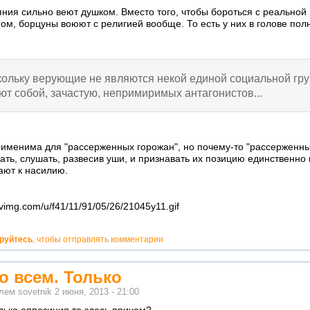
ния сильно веют душком. Вместо того, чтобы бороться с реальной 
м, борцуны воюют с религией вообще. То есть у них в голове пол
ольку верующие не являются некой единой социальной гру
ют собой, зачастую, непримиримых антагонистов...
именима для "рассерженных горожан", но почему-то "рассерженные
ать, слушать, развесив уши, и признавать их позицию единственно
ают к насилию.
ируйтесь
, чтобы отправлять комментарии
о всем. Только
елем
sovetnik
2 июня, 2013 - 21:00