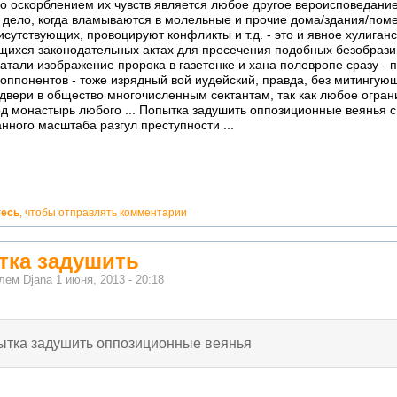
но оскорблением их чувств является любое другое вероисповедание, 
но дело, когда вламываются в молельные и прочие дома/здания/по
сутствующих, провоцируют конфликты и т.д. - это и явное хулиганс
щихся законодательных актах для пресечения подобных безобразий
атали изображение пророка в газетенке и хана полевропе сразу - п
оппонентов - тоже изрядный вой иудейский, правда, без митингующ
двери в общество многочисленным сектантам, так как любое огран
од монастырь любого ... Попытка задушить оппозиционные веянья
нного масштаба разгул преступности ...
тесь
, чтобы отправлять комментарии
тка задушить
елем
Djana
1 июня, 2013 - 20:18
ытка задушить оппозиционные веянья