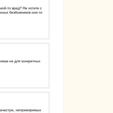
акой-то вред? Не хотите с
енных безбожников они-то
никак не для конкретных
 зачастую, непримиримых