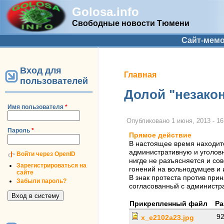
Golosa.info
Свободные новости Тюмени
Дополнительное меню
Сайт-мем
Вход для
Вы здесь
Главная
пользователей
Долой "незакон
Имя пользователя
*
Опубликовано
1 июня, 2013 - 16
Пароль
*
Прямое действие
В настоящее время находитс
административную и уголовн
Войти через OpenID
нигде не разъясняется и со
Зарегистрироваться на
гонений на вольнодумцев и
сайте
В знак протеста против прин
Забыли пароль?
согласованный с администр
Прикрепленный файл
Ра
92
x_e2102a23.jpg