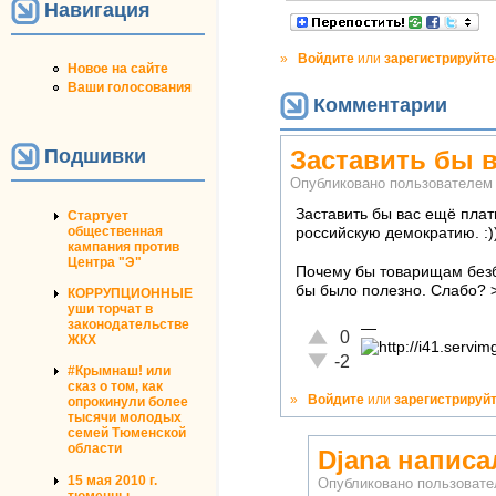
Навигация
»
Войдите
или
зарегистрируйте
Новое на сайте
Ваши голосования
Комментарии
Подшивки
Заставить бы в
Опубликовано пользователе
Заставить бы вас ещё плат
Стартует
общественная
российскую демократию. :)
кампания против
Центра "Э"
Почему бы товарищам безб
бы было полезно. Слабо? >
КОРРУПЦИОННЫЕ
уши торчат в
законодательстве
—
Отлично!
0
ЖКХ
Неадекватно!
-2
#Крымнаш! или
сказ о том, как
»
Войдите
или
зарегистрируй
опрокинули более
тысячи молодых
семей Тюменской
области
Djana напис
15 мая 2010 г.
Опубликовано пользоват
тюменцы