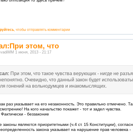
лько оппозиция то здесь причем?
ируйтесь
, чтобы отправлять комментарии
л:При этом, что
м
vadiMM
1 июня, 2013 - 21:17
сал:
При этом, что такое чувства верующих - нигде не разъ
епонятно. Очевидно, что данный закон будет использовать
для гонений на вольнодумцев и инакомыслящих.
ак раз указывает на его незаконность. Это правильно отмечено. Та
усмотрению! На кого начальство покажет - тот и задел чувства.
 Фактически - беззаконие
законы являются приоритетными (ч.4 ст. 15 Конституции), согласн
еопределенность закона указывает на нарушение прав человека -