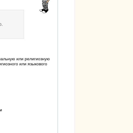
о.
нальную или религиозную
игиозного или языкового
и