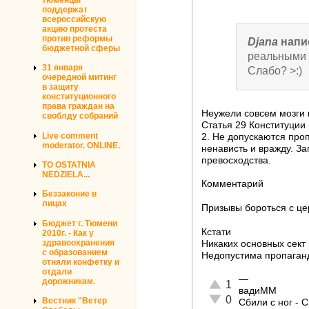
поддержат
всероссийскую
акцию протеста
против реформы
Djana
напи
бюджетной сферы
реальными 
31 января
Слабо? >:)
очередной митинг
в защиту
конституционного
права граждан на
Неужели совсем мозги
своблду собраний
Статья 29 Конституции
Live comment
2. Не допускаются про
moderator. ONLINE.
ненависть и вражду. З
превосходства.
TO OSTATNIA
NEDZIELA...
Комментарий
Беззаконие в
лицах
Призывы бороться с це
Бюджет г. Тюмени
Кстати
2010г. - Как у
здравоохранения
Никаких основных сект
с образованием
Недопустима пропаган
отняли конфетку и
отдали
—
дорожникам.
Отлично!
1
вадиММ
Неадекватно!
0
Вестник "Ветер
Сбили с ног - 