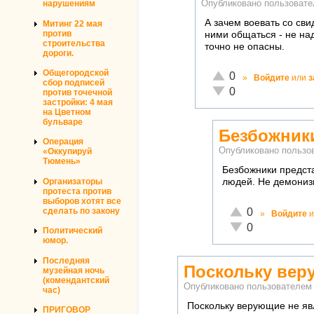
Опубликовано пользоват
нарушениям
А зачем воевать со сви
Митинг 22 мая
против
ними общаться - не над
строительства
точно не опасны.
дороги.
Общегородской
Отлично!
0
»
Войдите
или
з
сбор подписей
Неадекватно!
0
против точечной
застройки: 4 мая
на Цветном
бульваре
Безбожник
Операция
Опубликовано польз
«Оккупируй
Тюмень»
Безбожники предста
Организаторы
людей. Не демониз
протеста против
выборов хотят все
Отлично!
0
сделать по закону
»
Войдите
и
Неадекватно!
0
Политический
юмор.
Последняя
Поскольку вер
музейная ночь
(комендантский
Опубликовано пользователе
час)
Поскольку верующие не яв
ПРИГОВОР