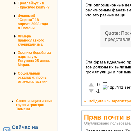
Троллейбус - в
Эти оппозиционные вея
«Красную книгу»?
религиозным фанатизмо
что это разные вещи.
Флэшмоб
"Сцепка" 18
апреля 2008 года
в Тюмени
Quote:
Поск
Химера
представля
православного
клерикализма
Хроника борьбы за
парк на ул.
Логунова 25 июня.
Эта фраза идеально пр
Мэрия.
все должны их вылизыв
громят улицы и призыв
Социальный
эскапизм: прочь
от журналистики
—
Отлично!
0
Неадекватно!
-1
Совет инициативных
»
Войдите
или
зарегистр
групп и граждан
Тюмени
Прав почти в
Опубликовано пользоват
Сейчас на