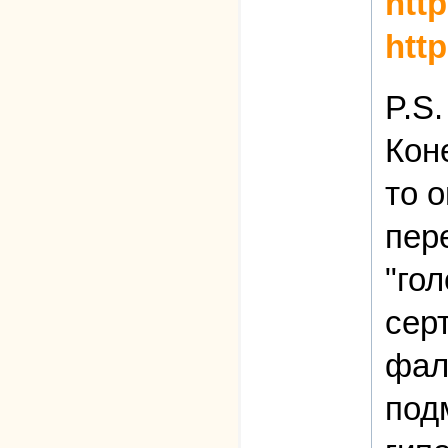
http
http
P.S
Кон
то 
пер
"го
сер
фал
под