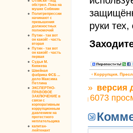
использу
ОТписки - под
обстрел. Пока на
мушке Собянин
защищённ
Политрепрессии
начинают с
превышения
руки тех,
должностных
полномочий
Путин - так вот
он какой! - часть
Заходите
вторая
Путин - так вот
он какой! - часть
первая
Судья М.
Княжева
Швейная
‹ Коррупция. Прес
фабрика ФСБ ...
дело Максима
Петлина
»
версия 
ЭКСПЕРТНО-
ПРАВОВОЕ
6073 прос
ЗАКЛЮЧЕНИЕ в
связи с
корпоративным
коррупционным
Комм
давлением на
протестного
неплательщика
капитан-
лейтенант