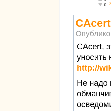
Неадекв
0
CAcert
Опублико
CAcert, 
уносить н
http://w
Не надо 
обманчив
осведоми