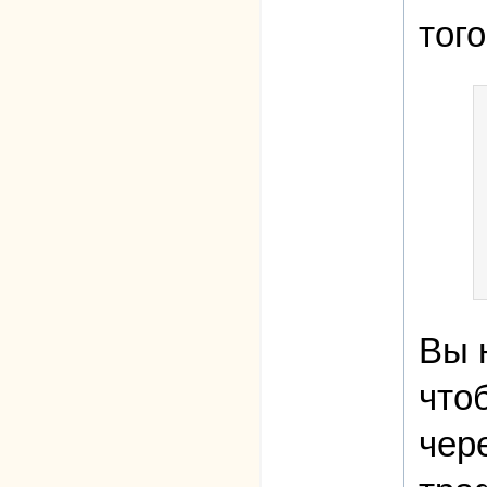
того
Вы 
что
чер