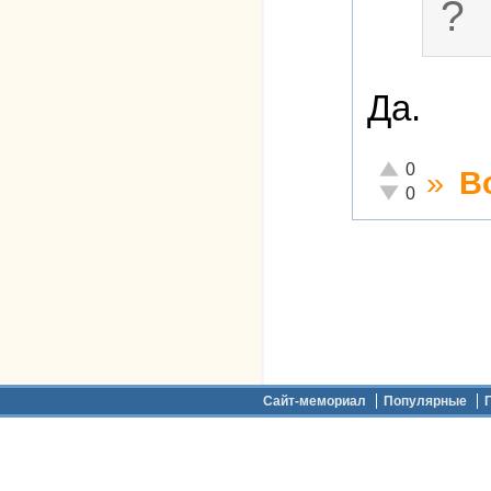
?
Да.
Отлично!
0
»
В
Неадекватно!
0
Дополнительное меню
Сайт-мемориал
Популярные