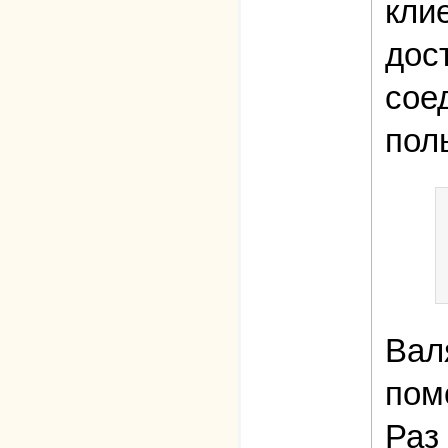
кли
дос
сое
пол
Вал
пом
Раз