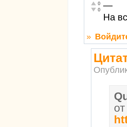
—
Отлично!
0
Неадекватно!
0
На вс
»
Войдит
Цита
Опубли
Qu
от
ht