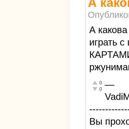
А како
Опублико
А какова
играть 
КАРТАМ
ржунимаг
—
Отлично!
0
Неадекватно!
0
Vadi
------------
Вы прохо