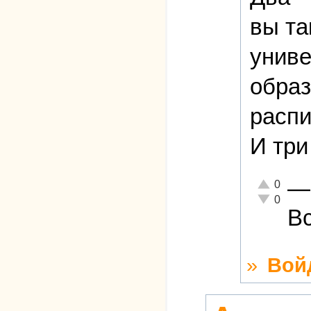
вы та
униве
образ
распи
И три
—
Отлично!
0
Неадекватн
0
Вс
»
Вой