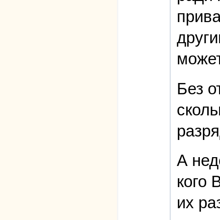
прива
други
може
Без о
сколь
разря
А нед
кого 
их ра