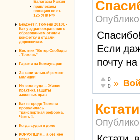
Спасиб
Балагазы Яшкин
привлекаем
полицию по ст.
125 УПК РФ
Опублико
Бюджет г. Тюмени 2010г. -
Как у здравоохранения с
Спасибо!
образованием отняли
конфетку и отдали
дорожникам.
Если даж
Вестник "Ветер Свободы
- Тюмень"
почту на
Гаражи на Коммунаров
За капитальный ремонт
милиции!
Отлично!
0
»
Вой
Неадекватно!
0
Из зала суда ... Живая
практика защиты
законных прав
Как в городе Тюмени
Кстати
провалилась
транспортная реформа.
Часть 1.
Опублико
Когда судья в доле
КОРРУПЦИЯ... а без нее
Кстати, 
никак