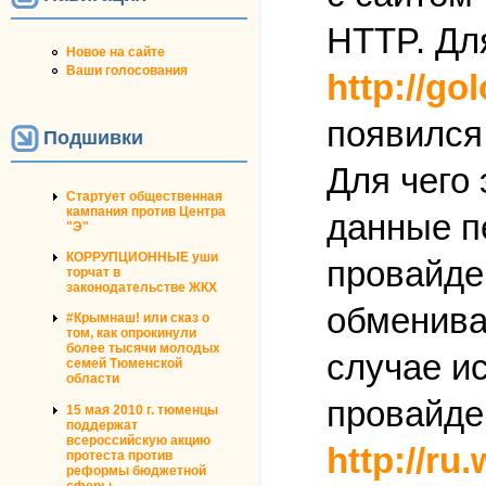
HTTP. Для
Новое на сайте
Ваши голосования
http://go
появился 
Подшивки
Для чего 
Стартует общественная
кампания против Центра
данные п
"Э"
КОРРУПЦИОННЫЕ уши
провайде
торчат в
законодательстве ЖКХ
обменива
#Крымнаш! или сказ о
том, как опрокинули
более тысячи молодых
случае и
семей Тюменской
области
провайде
15 мая 2010 г. тюменцы
поддержат
всероссийскую акцию
http://ru
протеста против
реформы бюджетной
сферы