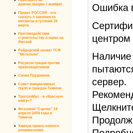
Приходите на
Ошибка в
демонстрацию 7 ноября!
Проект РОССИЯ - что
сказать о законности
митингов и гуляния 26
Сертифик
марта
Противодействие
центром
строительству в парке на
Ямской
Рейдерский захват ТСЖ
Наличие 
"Метелево"
Росрегистрация против
пытаются
правозащитников
Снова Прудников.
сервер.
Совет инициативных
групп и граждан Тюмени
Рекоменд
Троллейбус - в «Красную
книгу»?
Щелкните
Флэшмоб "Сцепка" 18
апреля 2008 года в
Продолжи
Тюмени
Химера православного
Подробн
клерикализма