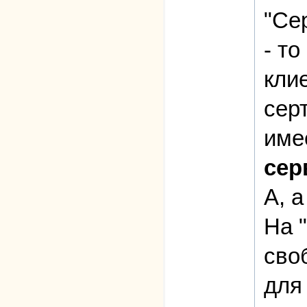
"Се
- т
кли
сер
име
сер
А, а
На 
сво
для