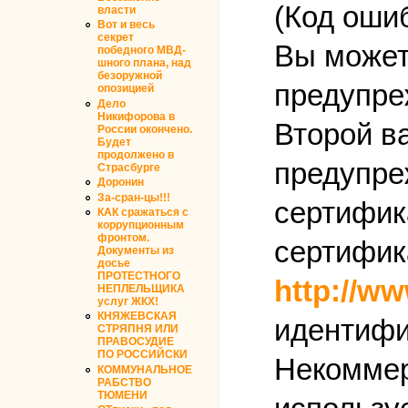
(Код ошиб
власти
Вот и весь
секрет
Вы может
победного МВД-
шного плана, над
безоружной
предупре
опозицией
Дело
Никифорова в
Второй в
России окончено.
Будет
продолжено в
предупре
Страсбурге
Доронин
За-сран-цы!!!
сертифик
КАК сражаться с
коррупционным
фронтом.
сертифик
Документы из
досье
ПРОТЕСТНОГО
http://ww
НЕПЛЕЛЬЩИКА
услуг ЖКХ!
КНЯЖЕВСКАЯ
идентифи
СТРЯПНЯ ИЛИ
ПРАВОСУДИЕ
ПО РОССИЙСКИ
Некоммер
КОММУНАЛЬНОЕ
РАБСТВО
ТЮМЕНИ