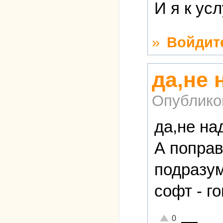
И я к ус
»
Войдит
да,не 
Опублико
да,не на
А поправ
подразум
софт - г
—
Отлично!
0