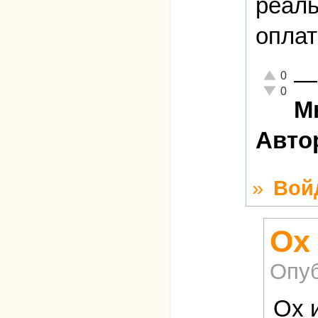
реаль
оплат
—
Отлично!
0
Неадекватн
0
М
Авто
»
Вой
Ох
Опуб
Ох 