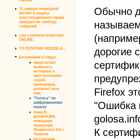
Обычно д
31 января очередной
митинг в защиту
конституционного права
называем
граждан на своблду
собраний
(например
Live comment moderator.
ONLINE.
дорогие 
TO OSTATNIA NEDZIELA...
Беззаконие в лицах
сертифика
предлагают
вывешать
материал о
предупре
преступлениях
судей,
прокуроров,
Firefox э
должностных
лиц
"Голоса" по
"Ошибка 
шифрованному
каналу
Анна В.
golosa.in
ДАНИЛОВА,
помощник
прокурора
К сертифи
Ленинского АО г.
Тюмени
Беззаконие