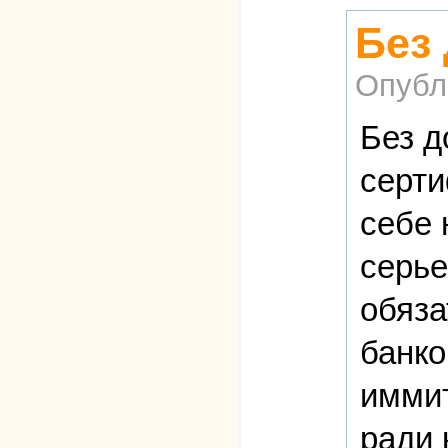
Без
Опубл
Без д
серти
себе 
серье
обяза
банко
иммит
ради 