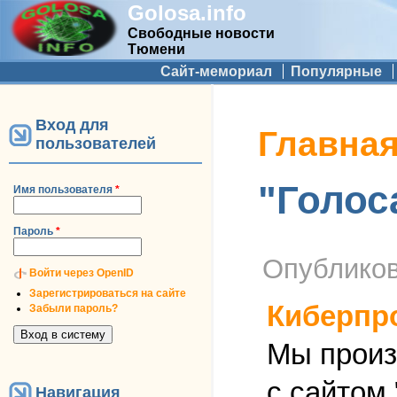
Golosa.info
Свободные новости
Тюмени
Дополнительное меню
Сайт-мемориал
Популярные
Вход для
Вы здесь
Главна
пользователей
"Голос
Имя пользователя
*
Пароль
*
Опублико
Войти через OpenID
Зарегистрироваться на сайте
Киберпр
Забыли пароль?
Мы произ
с сайтом
Навигация