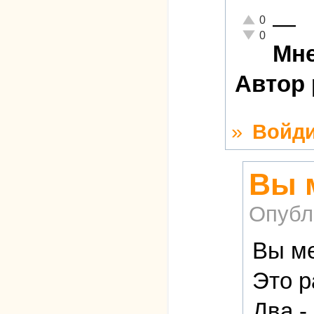
—
Отлично!
0
Неадекватно!
0
Мне
Автор 
»
Войди
Вы 
Опубл
Вы м
Это р
Два -