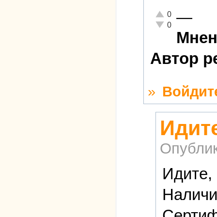
—
Отлично!
0
Неадекватно!
0
Мнен
Автор р
»
Войдит
Идит
Опубли
Идите,
Наличи
Сертиф