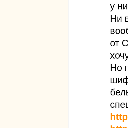
у н
Ни в
воо
от 
хоч
Но 
шиф
бел
спе
http