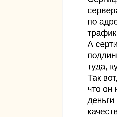
сервера
по адр
трафик
А серт
подлинн
туда, к
Так во
что он
деньги
качест