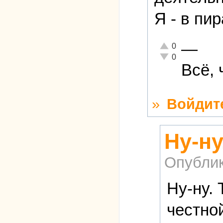
Я - в пи
—
Отлично!
0
Неадекватно!
0
Всё, 
»
Войдит
Ну-ну
Опубли
Ну-ну. 
честно