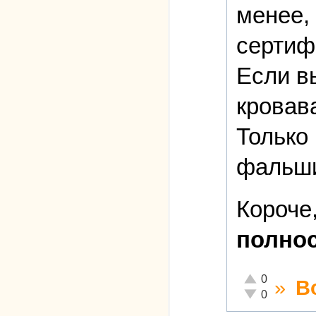
менее,
сертиф
Если в
кровава
Только
фальши
Короче,
полно
Отлично!
0
»
В
Неадекватно!
0