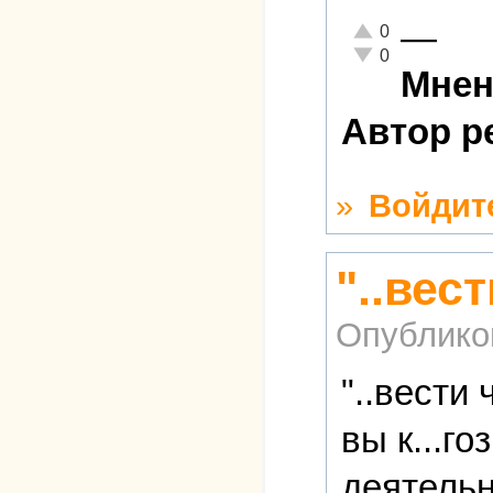
—
Отлично!
0
Неадекватно!
0
Мнен
Автор р
»
Войдит
"..вес
Опублико
"..вести
вы к...г
деятельн