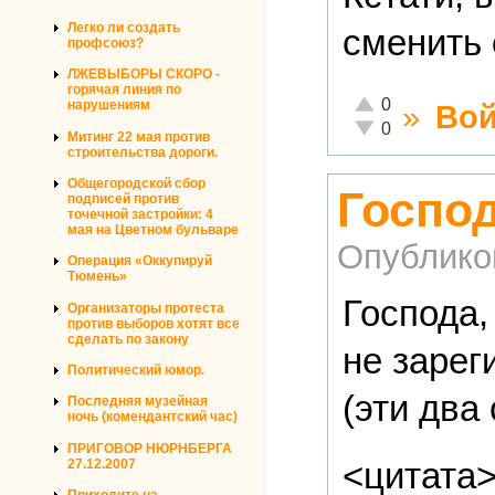
Легко ли создать
сменить 
профсоюз?
ЛЖЕВЫБОРЫ СКОРО -
горячая линия по
Отлично!
0
нарушениям
»
Вой
Неадекватно!
0
Митинг 22 мая против
строительства дороги.
Общегородской сбор
Господ
подписей против
точечной застройки: 4
мая на Цветном бульваре
Опублико
Операция «Оккупируй
Тюмень»
Господа,
Организаторы протеста
против выборов хотят все
сделать по закону
не зарег
Политический юмор.
(эти два
Последняя музейная
ночь (комендантский час)
ПРИГОВОР НЮРНБЕРГА
<цитата
27.12.2007