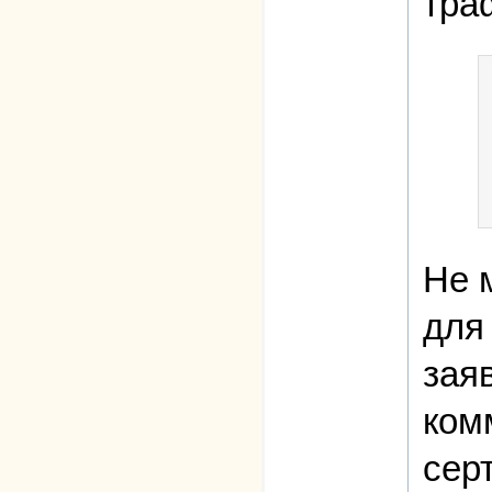
тра
Не 
для
зая
комм
сер