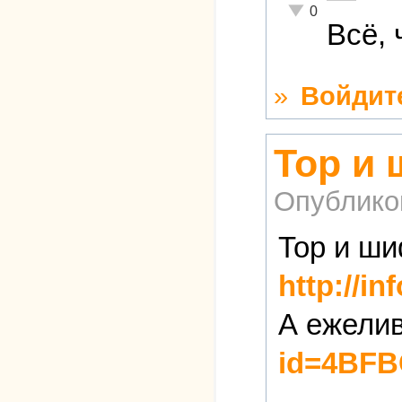
Неадекватно!
0
Всё, 
»
Войдит
Тор и
Опублико
Тор и ши
http://in
А ежелив
id=4BFB