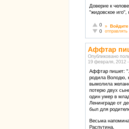
Доверие к челов
"жидовское иго", 
Отлично!
0
»
Войдите
Неадекватно!
отправлять
0
Аффтар пиш
Опубликовано пол
19 февраля, 2012 -
Аффтар пишет: "
родила Володю, к
вымолила желанно
потерю двух сын
один умер в млад
Ленинграде от д
был для родителе
Весьма напомин
Распутина.