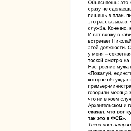
Объясняешь: это к
сразу не сделаешь
пишешь в план, п
это рассказываю, 
служба. Конечно, 
И вот вхожу в каб
встречает Никола
этой должности. О
у меня – секретная
тоской смотрю на 
Настроение мужа 
«Пожалуй, единст
которое обсуждало
премьер-министра
говорили месяца з
что ни в коем слу
Архангельском и г
сказал, что вот 
так это в ФСБ
».
Таков вот патри