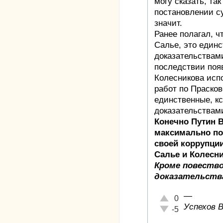
могу сказать, так
постановлении су
значит.
Ранее полагал, 
Салье, это един
доказательствами
последствии по
Колесникова исп
работ по Прасков
единственные, к
доказательствам
Конечно Путин 
максимально по
своей коррупци
Салье и Колесни
Кроме повество
доказательства
—
Отлично!
0
Успехов 
Неадекватно!
-5