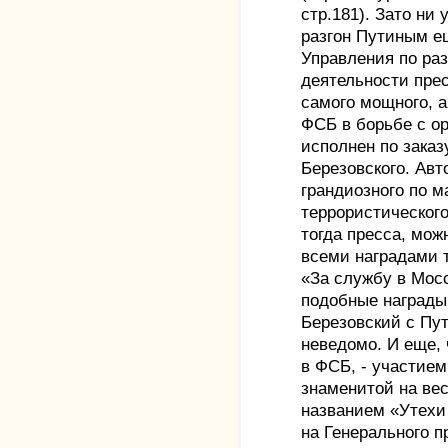
стр.181). Зато ни 
разгон Путиным ещ
Управления по ра
деятельности пре
самого мощного, а
ФСБ в борьбе с о
исполнен по зака
Березовского. Авт
грандиозного по 
террористического
тогда пресса, мож
всеми наградами 
«За службу в Мос
подобные награды
Березовский с Пу
неведомо. И еще,
в ФСБ, - участие
знаменитой на вес
названием «Утехи
на Генерального 