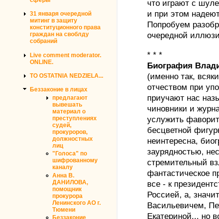
что играют с шуле
и при этом надеют
31 января очередной
митинг в защиту
Попробуем разобр
конституционного права
очередной иллюзи
граждан на своблду
собраний
* * *
Live comment moderator.
ONLINE.
Биография Влад
(именно так, всяк
TO OSTATNIA NEDZIELA...
отчеством при уп
Беззаконие в лицах
приучают нас наз
предлагают
вывешать
чиновники и журн
материал о
услужить фавориту
преступлениях
судей,
бесцветной фигурк
прокуроров,
должностных
неинтересна, био
лиц
заурядностью, не
"Голоса" по
шифрованному
стремительный вз
каналу
фантастическое п
Анна В.
ДАНИЛОВА,
все - к президент
помощник
Россией, а, значи
прокурора
Ленинского АО г.
Васильевичем, Пе
Тюмени
Екатериной.., но 
Беззаконие