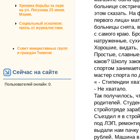
больнице сестрич
Хроника борьбы за парк
на ул. Логунова 25 июня.
этом сказать. На 
Мэрия.
первого лица» мат
Социальный эскапизм:
больницы снята, в
прочь от журналистики
с самого краю. Бр
натруженные, сухи
Хорошие, видать,
Совет инициативных групп
и граждан Тюмени
Простые, славные
каков? Школу зако
спортом занимаетс
Сейчас на сайте
мастер спорта по
« - Стипендии хва
Пользователей онлайн: 0.
- Не хватало.
Так получилось, ч
родителей. Студент
стройотряде зараб
Съездил я в строй
под ЛЭП, ремонти
выдали нам пачку д
рублей. Машина в 