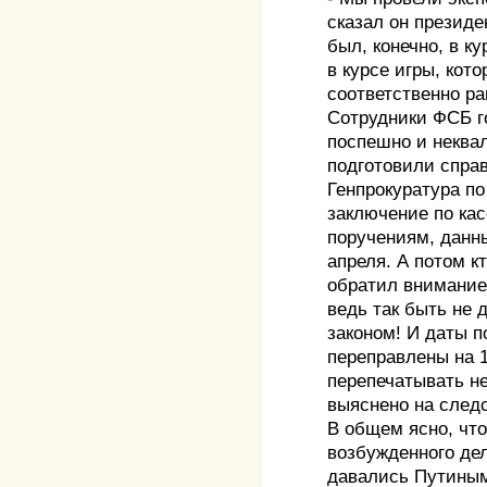
сказал он президе
был, конечно, в к
в курсе игры, кот
соответственно р
Сотрудники ФСБ г
поспешно и некв
подготовили справ
Генпрокуратура по
заключение по кас
поручениям, данн
апреля. А потом к
обратил внимание 
ведь так быть не 
законом! И даты 
переправлены на 1
перепечатывать не
выяснено на сле
В общем ясно, что
возбужденного дел
давались Путиным