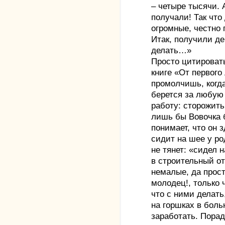
– четыре тысячи. 
получали! Так что
огромные, честно 
Итак, получили де
делать…»
Просто цитироват
книге «От первого
промолчишь, когда
берется за любую
работу: сторожить
лишь бы Вовочка б
понимает, что он 
сидит на шее у ро
не тянет: «сидел 
в строительный от
немалые, да прос
молодец!, только 
что с ними делать
на горшках в боль
заработать. Порад