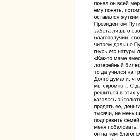
понял он всей мер
ему понять, пото
оставался жутким
Президентом Путин
забота лишь о св
благополучии, св
читаем дальше Пу
гнусь его натуры 
«Как-то маме вмес
лотерейный билет,
тогда учился на тр
Долго думали, чт
мы скромно… С де
решиться в этих 
казалось абсолют
продать ее, деньг
тысячи, не меньш
подправить семей
меня побаловать.
он на нем благопо