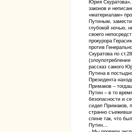
Юрия Скуратова»,
законов и неписа
«материалам» про
Путиным, замести
глубокой ночью, н
своего непосредст
прокурора Гераси
против Генеральн
Скуратова по ст.2
(злоупотребление
рассказ самого Юр
Путина в постыдно
Президента наход
Примаков – тогда
Путин – в то вре
безопасности и с
сидел Примаков, п
странно съеживши
спине так, что бы
Путин…
- Мы провели эксп