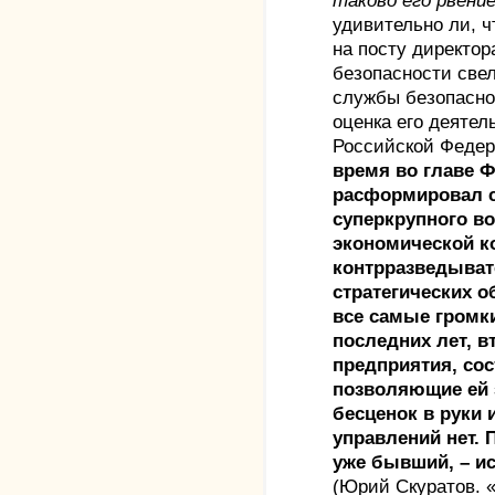
таково его рвен
удивительно ли, ч
на посту директо
безопасности све
службы безопасно
оценка его деяте
Российской Феде
время во главе Ф
расформировал с
суперкрупного в
экономической к
контрразведыват
стратегических о
все самые громк
последних лет, в
предприятия, со
позволяющие ей 
бесценок в руки 
управлений нет. 
уже бывший, – ис
(Юрий Скуратов. «В