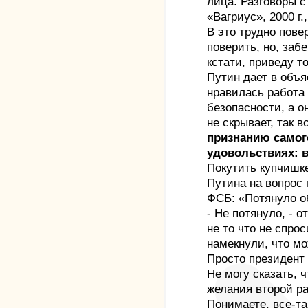
лица. Разговоры 
«Вагриус», 2000 г.,
В это трудно пове
поверить, но, заб
кстати, приведу т
Путин дает в объя
нравилась работа
безопасности, а о
не скрывает, так в
признанию самого
удовольствиях: в
Покутить купчишк
Путина на вопрос
ФСБ: «Потянуло о
- Не потянуло, - 
не то что не спрос
намекнули, что мо
Просто президент
Не могу сказать, 
желания второй ра
Понимаете, все-т