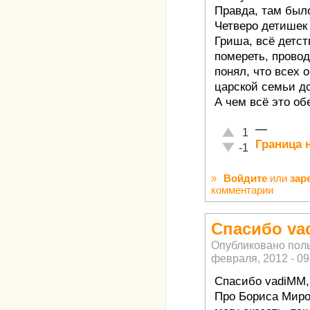
Правда, там был
Четверо детишек
Гриша, всё детст
помереть, провод
понял, что всех 
царской семьи д
А чем всё это о
—
Отлично!
1
Граница 
Неадекватно!
-1
»
Войдите
или
зар
комментарии
Спасибо va
Опубликовано пол
февраля, 2012 - 09
Спасибо vadiMM,
Про Бориса Миро