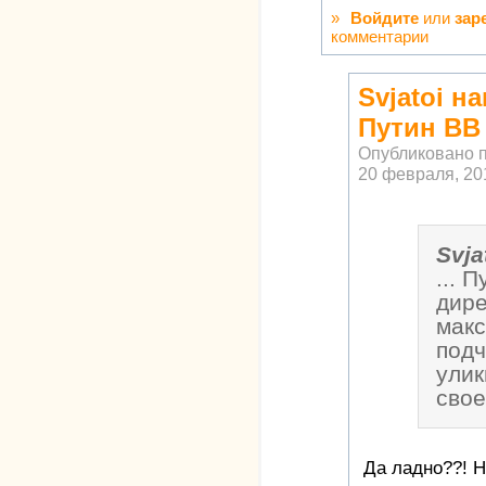
»
Войдите
или
зар
комментарии
Svjatoi на
Путин ВВ
Опубликовано 
20 февраля, 201
Svja
... 
дир
мак
подч
улик
свое
Да ладно??! Н