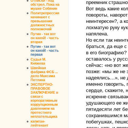
ОТписки - под
преемник страшно
обстрел. Пока на
Вот ведь какие ко
мушке Собянин
Политрепрессии
повороты, наворот
начинают с
неинтересен?, а к
превышения
должностных
лохматую руку кук
полномочий
напялена.
Путин - так вот
он какой! - часть
Но если так неинт
вторая
браться, да еще с
Путин - так вот
он какой! - часть
в его биографию? 
первая
оставалось у рус
Судья М.
Княжева
сейчас: «но вот ж
Швейная
позже: «мы же не 
фабрика ФСБ ...
дело Максима
надеялись…», не д
Петлина
именно говорить, 
ЭКСПЕРТНО-
ПРАВОВОЕ
сердце, скажите, 
ЗАКЛЮЧЕНИЕ в
искренне связыва
связи с
корпоративным
удушающего ее жид
коррупционным
пятидесяти лет бе
давлением на
протестного
сохранившимся ма
неплательщика
побегушках, пешк
капитан-
лейтенант