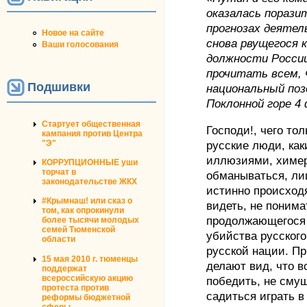
оказалась порази
прогнозах деятел
Новое на сайте
снова рвущегося 
Ваши голосования
должности Росси
прочитать всем,
Подшивки
национальный поз
Поклонной горе 4 
Стартует общественная
Господи!, чего то
кампания против Центра
"Э"
русские люди, ка
иллюзиями, химер
КОРРУПЦИОННЫЕ уши
торчат в
обманываться, ли
законодательстве ЖКХ
истинно происходя
#Крымнаш! или сказ о
видеть, не понимат
том, как опрокинули
продолжающегося
более тысячи молодых
семей Тюменской
убийства русского
области
русской нации. П
15 мая 2010 г. тюменцы
делают вид, что в
поддержат
всероссийскую акцию
победить, не сму
протеста против
садиться играть в
реформы бюджетной
сферы