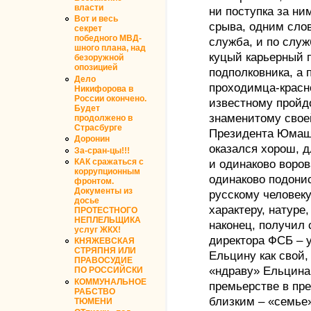
власти
ни поступка за ним
Вот и весь
срыва, одним слов
секрет
победного МВД-
служба, и по служ
шного плана, над
куцый карьерный п
безоружной
опозицией
подполковника, а 
Дело
проходимца-красн
Никифорова в
России окончено.
известному пройдо
Будет
знаменитому свое
продолжено в
Страсбурге
Президента Юмаше
Доронин
оказался хорош, д
За-сран-цы!!!
КАК сражаться с
и одинаково воров
коррупционным
одинаково подони
фронтом.
Документы из
русскому человеку
досье
характеру, натуре,
ПРОТЕСТНОГО
НЕПЛЕЛЬЩИКА
наконец, получил
услуг ЖКХ!
директора ФСБ – 
КНЯЖЕВСКАЯ
СТРЯПНЯ ИЛИ
Ельцину как свой,
ПРАВОСУДИЕ
«ндраву» Ельцина
ПО РОССИЙСКИ
КОММУНАЛЬНОЕ
премьерстве в пре
РАБСТВО
близким – «семье»
ТЮМЕНИ