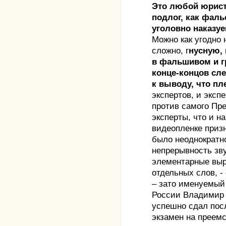
Это любой юрист
подлог, как фал
уголовно наказу
Можно как угодно 
сложно, г
нусную,
в фальшивом и гр
конце-концов сл
к выводу, что п
экспертов, и эксп
против самого Пре
эксперты, что и на
видеопленке призн
было неоднократн
непрерывность зв
элементарные выре
отдельных слов, -
– зато именуемый
России Владимир 
успешно сдал пос
экзамен на преем