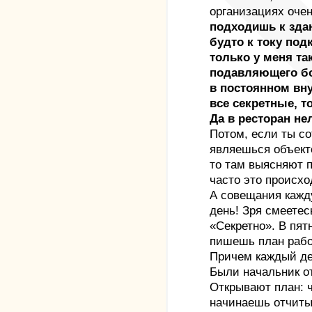
организациях оче
подходишь к здан
будто к току под
только у меня так
подавляющего бо
в постоянном вн
все секретные, то
Да в ресторан не
Потом, если ты со
являешься объект
то там выясняют п
часто это происхо
А совещания кажд
день! Зря смеетес
«Секретно». В пят
пишешь план рабо
Причем каждый д
Были начальник от
Открывают план: 
начинаешь отчитыв