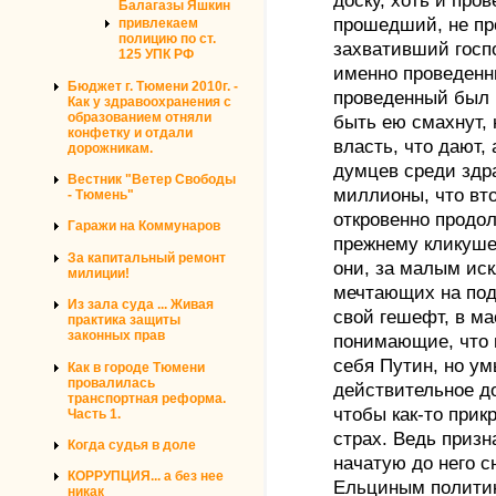
доску, хоть и про
Балагазы Яшкин
прошедший, не пр
привлекаем
полицию по ст.
захвативший госпо
125 УПК РФ
именно проведенны
Бюджет г. Тюмени 2010г. -
проведенный был 
Как у здравоохранения с
образованием отняли
быть ею смахнут, 
конфетку и отдали
власть, что дают, 
дорожникам.
думцев среди здр
Вестник "Ветер Свободы
миллионы, что вто
- Тюмень"
откровенно продо
Гаражи на Коммунаров
прежнему кликуше
За капитальный ремонт
они, за малым ис
милиции!
мечтающих на под
Из зала суда ... Живая
свой гешефт, в м
практика защиты
законных прав
понимающие, что 
себя Путин, но 
Как в городе Тюмени
провалилась
действительное до
транспортная реформа.
чтобы как-то прик
Часть 1.
страх. Ведь призн
Когда судья в доле
начатую до него 
КОРРУПЦИЯ... а без нее
Ельциным политик
никак