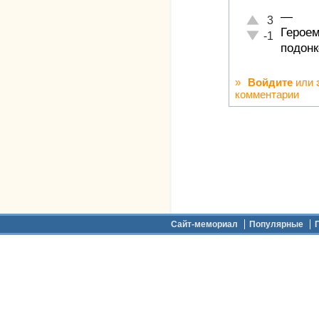
—
Отлично!
3
Героем
Неадекватно!
-1
подонк
»
Войдите
или
комментарии
Дополнительное меню
Сайт-мемориал
Популярные