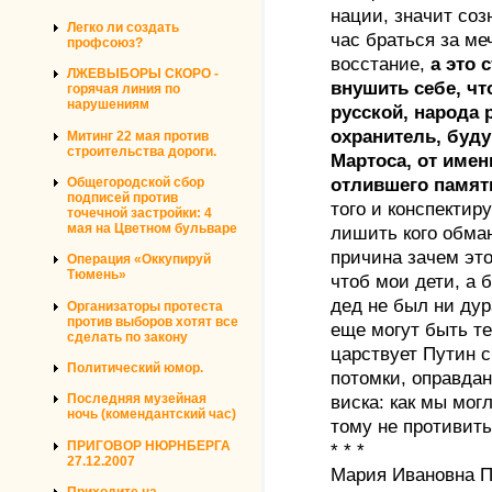
нации, значит соз
Легко ли создать
час браться за ме
профсоюз?
восстание,
а это 
ЛЖЕВЫБОРЫ СКОРО -
внушить себе, чт
горячая линия по
нарушениям
русской, народа 
охранитель, буд
Митинг 22 мая против
строительства дороги.
Мартоса, от име
отлившего памят
Общегородской сбор
подписей против
того и конспекти
точечной застройки: 4
мая на Цветном бульваре
лишить кого обман
причина зачем это
Операция «Оккупируй
Тюмень»
чтоб мои дети, а 
дед не был ни дур
Организаторы протеста
против выборов хотят все
еще могут быть те,
сделать по закону
царствует Путин 
Политический юмор.
потомки, оправдан
виска: как мы могл
Последняя музейная
ночь (комендантский час)
тому не противить
ПРИГОВОР НЮРНБЕРГА
* * *
27.12.2007
Мария Ивановна П