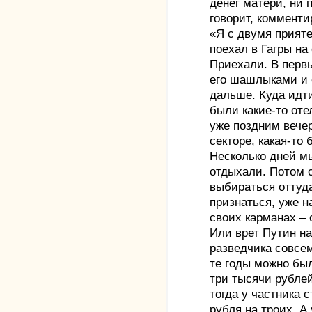
денег матери, ни 
говорит, комменти
«Я с двумя прияте
поехал в Гагры на
Приехали. В первы
его шашлыками и 
дальше. Куда идти
были какие-то оте
уже поздним вече
секторе, какая-то 
Несколько дней м
отдыхали. Потом с
выбираться оттуда
признаться, уже 
своих карманах –
Или врет Путин н
разведчика совсем
те годы можно был
три тысячи рублей
тогда у частника с
рубля на троих. А 