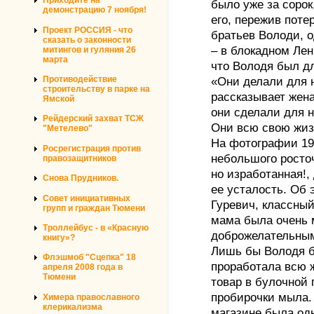
Приходите на
было уже за сорок
демонстрацию 7 ноября!
его, пережив поте
Проект РОССИЯ - что
братьев Володи, о
сказать о законности
– в блокадном Лен
митингов и гуляния 26
марта
что Володя был дл
Противодействие
«Они делали для н
строительству в парке на
рассказывает жен
Ямской
они сделали для н
Рейдерский захват ТСЖ
Они всю свою жиз
"Метелево"
На фотографии 19
Росрегистрация против
небольшого росточ
правозащитников
но изработанная!,
Снова Прудников.
ее усталость. Об 
Совет инициативных
Гуревич, классны
групп и граждан Тюмени
мама была очень 
Троллейбус - в «Красную
доброжелательным
книгу»?
Лишь бы Володя б
Флэшмоб "Сцепка" 18
проработала всю 
апреля 2008 года в
Тюмени
товар в булочной 
пробирочки мыла.
Химера православного
клерикализма
магазине была од