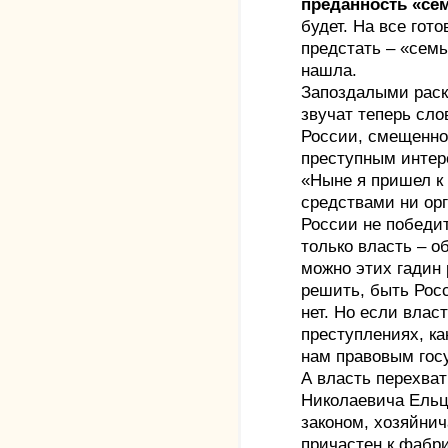
преданность «се
будет. На все гот
предстать – «семь
нашла.
Запоздалыми раск
звучат теперь сло
России, смещенно
преступным интер
«Ныне я пришел к
средствами ни орг
России не победи
только власть – о
можно этих гадин
решить, быть Рос
нет. Но если влас
преступлениях, ка
нам правовым госу
А власть перехва
Николаевича Ельци
законом, хозяйнича
причастен к фабри