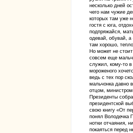
несколько дней ос
чего нам чужие де
которых там уже н
гостя с юга, отдо
подпряжайся, мать
одевай, обувай, а 
там хорошо, тепл
Но может не стоит
совсем еще мальчи
служил, кому-то в 
мороженого хочетс
ведь с тех пор ск
мальчонка давно 
отцом, министром,
Президенты собрал
президентской вы
свою книгу «От пер
понял Володечка П
нотки отчаяния, н
покаяться перед н