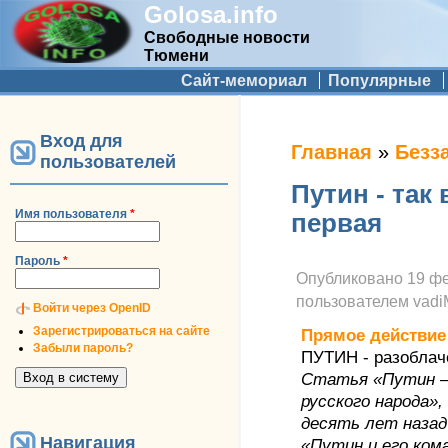
Golosa.info
Свободные новости
Тюмени
Дополнительное меню
Сайт-мемориал
Популярные
Вход для
Вы здесь
Главная
»
Безз
пользователей
Путин - так 
Имя пользователя
*
первая
Пароль
*
Опубликовано
19 фе
пользователем
vad
Войти через OpenID
Зарегистрироваться на сайте
Прямое действие
Забыли пароль?
ПУТИН - разоблаче
Статья «Путин –
русского народа»
десять лет назад 
Навигация
«Путин и его ком