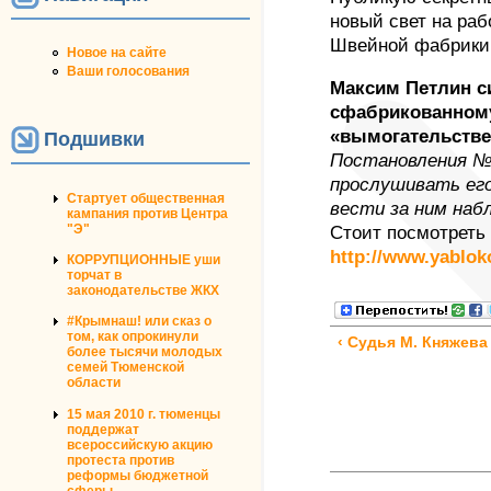
новый свет на раб
Швейной фабрики
Новое на сайте
Ваши голосования
Максим Петлин си
сфабрикованному
«вымогательств
Подшивки
Постановления №
прослушивать его
Стартует общественная
вести за ним наб
кампания против Центра
"Э"
Стоит посмотреть
http://www.yablok
КОРРУПЦИОННЫЕ уши
торчат в
законодательстве ЖКХ
#Крымнаш! или сказ о
том, как опрокинули
‹ Судья М. Княжева
более тысячи молодых
семей Тюменской
области
15 мая 2010 г. тюменцы
поддержат
всероссийскую акцию
протеста против
реформы бюджетной
сферы