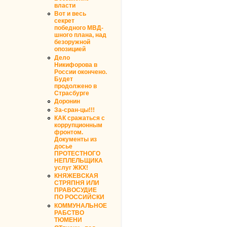
власти
Вот и весь
секрет
победного МВД-
шного плана, над
безоружной
опозицией
Дело
Никифорова в
России окончено.
Будет
продолжено в
Страсбурге
Доронин
За-сран-цы!!!
КАК сражаться с
коррупционным
фронтом.
Документы из
досье
ПРОТЕСТНОГО
НЕПЛЕЛЬЩИКА
услуг ЖКХ!
КНЯЖЕВСКАЯ
СТРЯПНЯ ИЛИ
ПРАВОСУДИЕ
ПО РОССИЙСКИ
КОММУНАЛЬНОЕ
РАБСТВО
ТЮМЕНИ