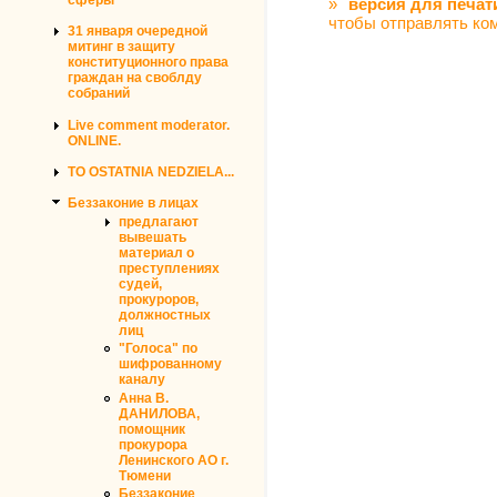
»
версия для печат
чтобы отправлять ко
31 января очередной
митинг в защиту
конституционного права
граждан на своблду
собраний
Live comment moderator.
ONLINE.
TO OSTATNIA NEDZIELA...
Беззаконие в лицах
предлагают
вывешать
материал о
преступлениях
судей,
прокуроров,
должностных
лиц
"Голоса" по
шифрованному
каналу
Анна В.
ДАНИЛОВА,
помощник
прокурора
Ленинского АО г.
Тюмени
Беззаконие