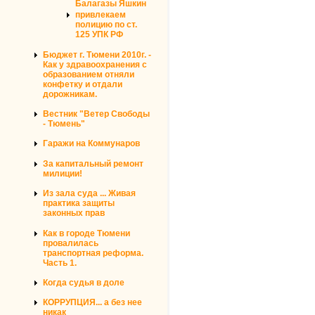
Балагазы Яшкин
привлекаем
полицию по ст.
125 УПК РФ
Бюджет г. Тюмени 2010г. -
Как у здравоохранения с
образованием отняли
конфетку и отдали
дорожникам.
Вестник "Ветер Свободы
- Тюмень"
Гаражи на Коммунаров
За капитальный ремонт
милиции!
Из зала суда ... Живая
практика защиты
законных прав
Как в городе Тюмени
провалилась
транспортная реформа.
Часть 1.
Когда судья в доле
КОРРУПЦИЯ... а без нее
никак