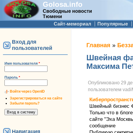
Golosa.info
Свободные новости
Тюмени
Дополнительное меню
Сайт-мемориал
Популярные
Вход для
Вы здесь
Главная
»
Безз
пользователей
Швейная фа
Имя пользователя
*
Максима Пе
Пароль
*
Опубликовано
29 де
пользователем
vad
Войти через OpenID
Зарегистрироваться на сайте
Киберпространст
Забыли пароль?
Швейный бизнес 
Только что в блог
сайте "Эха Москвы
сообщение
Навигация
Публикую секрет