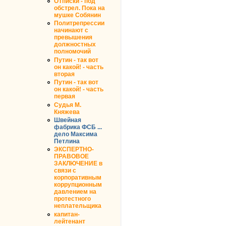
ОТписки - под
обстрел. Пока на
мушке Собянин
Политрепрессии
начинают с
превышения
должностных
полномочий
Путин - так вот
он какой! - часть
вторая
Путин - так вот
он какой! - часть
первая
Судья М.
Княжева
Швейная
фабрика ФСБ ...
дело Максима
Петлина
ЭКСПЕРТНО-
ПРАВОВОЕ
ЗАКЛЮЧЕНИЕ в
связи с
корпоративным
коррупционным
давлением на
протестного
неплательщика
капитан-
лейтенант