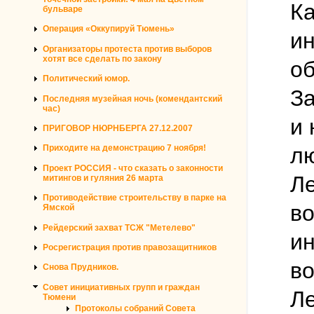
Ка
бульваре
Операция «Оккупируй Тюмень»
ин
Организаторы протеста против выборов
хотят все сделать по закону
о
Политический юмор.
За
Последняя музейная ночь (комендантский
час)
и 
ПРИГОВОР НЮРНБЕРГА 27.12.2007
л
Приходите на демонстрацию 7 ноября!
Проект РОССИЯ - что сказать о законности
Ле
митингов и гуляния 26 марта
Противодействие строительству в парке на
во
Ямской
Рейдерский захват ТСЖ "Метелево"
ин
Росрегистрация против правозащитников
во
Снова Прудников.
Совет инициативных групп и граждан
Ле
Тюмени
Протоколы собраний Совета