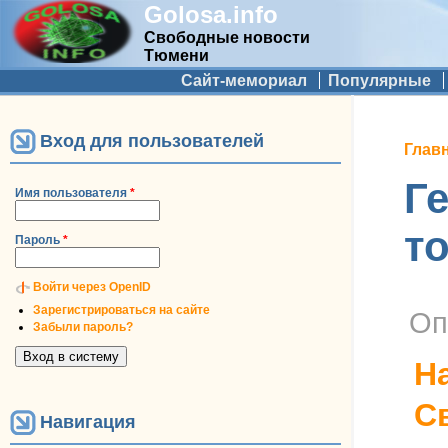
Golosa.info
Свободные новости
Тюмени
Дополнительное меню
Сайт-мемориал
Популярные
Вход для пользователей
Вы 
Глав
Г
Имя пользователя
*
т
Пароль
*
Войти через OpenID
Зарегистрироваться на сайте
Оп
Забыли пароль?
Н
С
Навигация