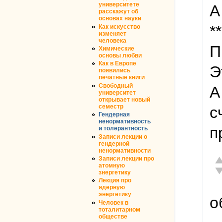
университете
А
расскажут об
основах науки
*
Как искусство
изменяет
человека
П
Химические
основы любви
Как в Европе
Э
появились
печатные книги
Свободный
А
университет
открывает новый
семестр
с
Гендерная
ненормативность
п
и толерантность
Записи лекции о
гендерной
ненормативности
От
Записи лекции про
атомную
Не
знергетику
Лекция про
ядерную
энергетику
о
Человек в
тоталитарном
обществе