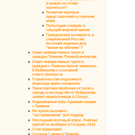
и можно ли этому
научиться?
Развитие научных
представлений о строении
мира
Пульсации социума и
текущий мировой кризис
Гражданская активность в
современной России:
источник перемен или
“возня на обочине"?
Совет инициативных групп и
граждан Тюмени. Первый репортаж.
Совет инициативных групп и
граждан г. Тюмени просит привлечь
Е.Куйвашева к уголовной
ответственности
Строительство подземного
перехода приостановлено
Транспортная проблема осталась
городу в наследство от Куйвашева
заявил перевозчикам А.Голоус
Подковерные игры Администрации
г. Тюмени
Не нужно называть
"экстремизмом" всё подряд
Последний итоговый опрос. Рейтинг
партий по выборам в Госдуму 2016
Стоп коррупция!
Сегодня 1 июня в Тюмени