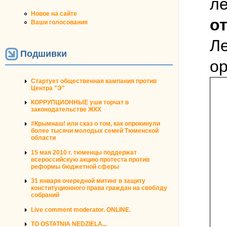
л
Новое на сайте
о
Ваши голосования
Ле
Подшивки
о
Стартует общественная кампания против
Центра "Э"
КОРРУПЦИОННЫЕ уши торчат в
законодательстве ЖКХ
#Крымнаш! или сказ о том, как опрокинули
более тысячи молодых семей Тюменской
области
15 мая 2010 г. тюменцы поддержат
всероссийскую акцию протеста против
реформы бюджетной сферы
31 января очередной митинг в защиту
конституционного права граждан на своблду
собраний
Live comment moderator. ONLINE.
TO OSTATNIA NEDZIELA...