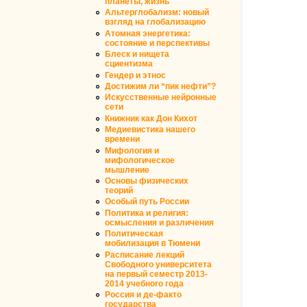
планеты, жизнь
Альтерглобализм: новый
взгляд на глобализацию
Атомная энергетика:
состояние и перcпективы
Блеск и нищета
сциентизма
Гендер и этнос
Достижим ли “пик нефти”?
Искусственные нейронные
сети
Книжник как Дон Кихот
Медиевистика нашего
времени
Мифология и
мифологическое
мышление
Основы физических
теорий
Особый путь России
Политика и религия:
осмысления и различения
Политическая
мобилизация в Тюмени
Расписание лекций
Свободного университета
на первый семестр 2013-
2014 учебного года
Россия и де-факто
государства