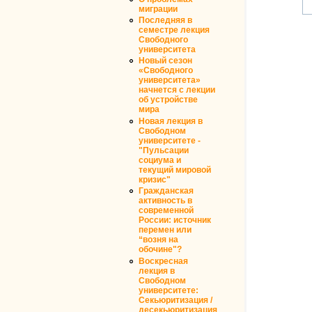
миграции
Последняя в
семестре лекция
Свободного
университета
Новый сезон
«Свободного
университета»
начнется с лекции
об устройстве
мира
Новая лекция в
Свободном
университете -
"Пульсации
социума и
текущий мировой
кризис"
Гражданская
активность в
современной
России: источник
перемен или
“возня на
обочине"?
Воскресная
лекция в
Свободном
университете:
Секьюритизация /
десекьюритизация