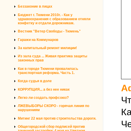
Беззаконие в лицах
Бюджет г. Тюмени 2010г. - Как у
здравоохранения с образованием отняли
конфетку и отдали дорожникам.
Вестник "Ветер Свободы - Тюмень"
Гаражи на Коммунаров
За капитальный ремонт милиции!
Из зала суда ... Живая практика защиты
законных прав
Как в городе Тюмени провалилась
транспортная реформа. Часть 1.
Когда судья в доле
А
КОРРУПЦИЯ... а без нее никак
Чт
Легко ли создать профсоюз?
ЛЖЕВЫБОРЫ СКОРО - горячая линия по
Ка
нарушениям
Митинг 22 мая против строительства дороги.
Че
Общегородской сбор подписей против
точечной застройки: 4 мая на Цветном