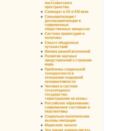
постсоветского
пространства.
Самиздат в XX и XXI веке
Секьюритизация /
десекьюритизация в
современных
общественных процессах
Система правосудия и
политика:
Смысл обыденных
путешествий
Физика ранней вселенной
Развитие научных
представлений о строении
мира
Проблемы социальной
толерантности в
отношении гендерной
ненормативности
Человек в системе
тоталитарного
государства:
«приглашение на казнь»
Российское образование:
современное состояние и
перспективы
Социально-политические
вызовы миграции
Марксизм: начало
Что значит хорошо писать