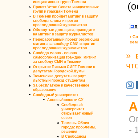
инициативных групп Тюмени
(
Принят Устав Совета инициативных
групп и граждан Тюмени
В Тюмени пройдёт митинг в защиту
свободы слова и против
преследований журналистов
Обманутые дольщики, приходите
на митинг в защиту журналистов!
‹ С
Переработанный проект резолюции
сем
митинга за свободу СМИ и против
преследования журналистов
»
Свобода слова - основа
самоорганизации граждан: митинг
за свободу СМИ в Тюмени
чт
Открытое Письмо СИГГ Тюмени к
депутатам Городской Думы
Тюменские депутаты вернут
льготный проезд студентам
За бесплатное и качественное
образование!
Свободный университет
Анонсы/новости СУ
А
Свободный
университет
открывает новый
О
сезон
Тюмень. Облик
- 
города: проблемы,
решения
В Свободном