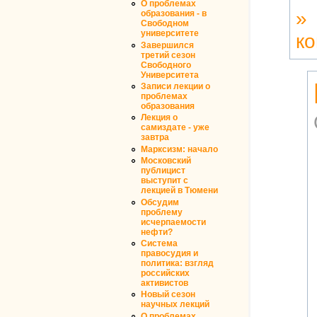
О проблемах
»
образования - в
Свободном
университете
к
Завершился
третий сезон
Свободного
Университета
Записи лекции о
проблемах
образования
Лекция о
самиздате - уже
завтра
Марксизм: начало
Московский
публицист
выступит с
лекцией в Тюмени
Обсудим
проблему
исчерпаемости
нефти?
Система
правосудия и
политика: взгляд
российских
активистов
Новый сезон
научных лекций
О проблемах