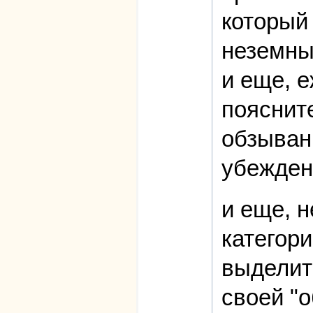
который
неземные
и еще, е
пояснит
обзыван
убежден
и еще, н
категори
выделит
своей "о