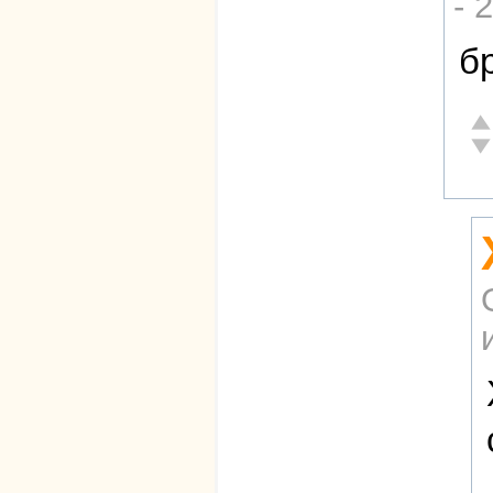
- 
б
От
Не