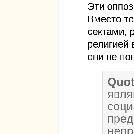
Эти оппоз
Вместо то
сектами, 
религией 
они не по
Quo
явля
соци
пред
непр