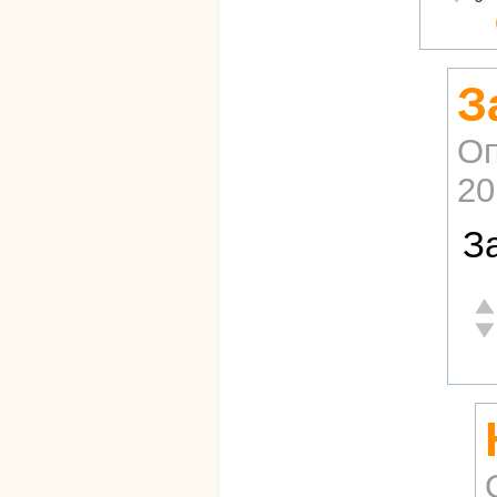
З
Оп
20
З
От
Не