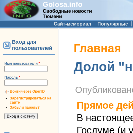
Golosa.info
Свободные новости
Тюмени
Дополнительное меню
Сайт-мемориал
Популярные
Вход для
Вы здесь
Главная
пользователей
Долой "н
Имя пользователя
*
Пароль
*
Опубликова
Войти через OpenID
Зарегистрироваться на
Прямое дей
сайте
Забыли пароль?
В настоящее
Госдуме (и 