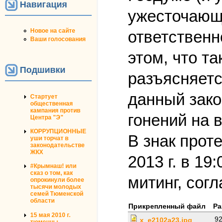
Навигация
ужесточающ
Новое на сайте
ответственн
Ваши голосования
этом, что т
Подшивки
разъясняетс
данный зако
Стартует
общественная
кампания против
гонений на 
Центра "Э"
КОРРУПЦИОННЫЕ
В знак прот
уши торчат в
законодательстве
ЖКХ
2013 г. в 1
#Крымнаш! или
сказ о том, как
митинг, сог
опрокинули более
тысячи молодых
семей Тюменской
области
Прикрепленный файл
Ра
15 мая 2010 г.
92
x_e2102a23.jpg
тюменцы