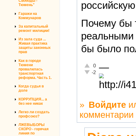
Свободы -
российскую 
Тюмень"
Гаражи на
Коммунаров
Почему бы 
За капитальный
ремонт милиции!
реальными 
Из зала суда ...
Живая практика
бы было по
защиты законных
прав
Как в городе
—
Отлично!
Тюмени
0
провалилась
Неадекватно!
-2
транспортная
реформа. Часть 1.
Когда судья в
доле
КОРРУПЦИЯ... а
»
Войдите
и
без нее никак
Легко ли создать
комментарии
профсоюз?
ЛЖЕВЫБОРЫ
СКОРО - горячая
линия по