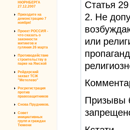
Статья 29
НЮРНБЕРГА
27.12.2007
2. Не доп
Приходите на
демонстрацию 7
ноября!
возбужда
Проект РОССИЯ -
что сказать о
или религ
законности
митингов и
гуляния 26 марта
пропаганд
Противодействие
строительству в
религиозн
парке на Ямской
Рейдерский
захват ТСЖ
Коммента
"Метелево"
Росрегистрация
против
правозащитников
Призывы б
Снова Прудников.
запрещен
Совет
инициативных
групп и граждан
Тюмени
Кстати