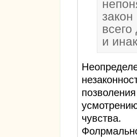
непон
закон
всего
и ина
Неопределен
незаконност
позволения 
усмотрению!
чувства.
Фолрмально 