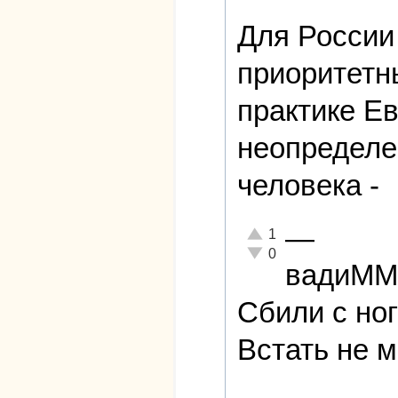
Для России
приоритетны
практике Е
неопределе
человека -
—
Отлично!
1
Неадекватно!
0
вадиММ
Сбили с ног
Встать не 