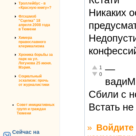
Троллейбус - в
«Красную книгу»?
Никаких о
Флэшмоб
"Сцепка" 18
предусма
апреля 2008 года
в Тюмени
Недопуст
Химера
православного
клерикализма
конфесси
Хроника борьбы за
парк на ул.
Логунова 25 июня.
—
Отлично!
1
Мэрия.
Неадекватно!
0
Социальный
вади
эскапизм: прочь
от журналистики
Сбили с н
Встать не
Совет инициативных
групп и граждан
Тюмени
»
Войдите
Сейчас на