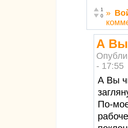
Отлично!
1
»
Во
Неадекватно!
0
комм
А Вы
Опубли
- 17:55
А Вы ч
заглян
По-мое
рабоче