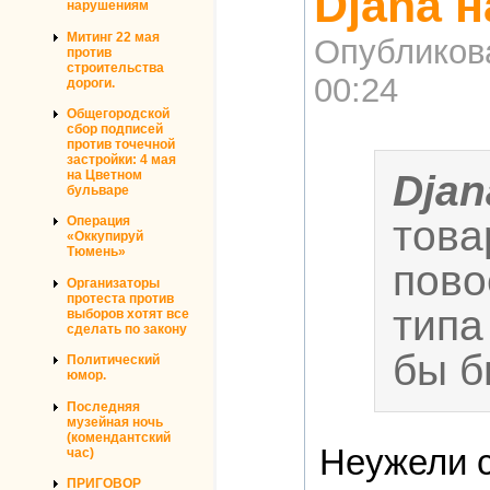
Djana 
нарушениям
Митинг 22 мая
Опубликов
против
строительства
00:24
дороги.
Общегородской
сбор подписей
против точечной
застройки: 4 мая
на Цветном
Djan
бульваре
това
Операция
«Оккупируй
Тюмень»
пово
Организаторы
протеста против
типа
выборов хотят все
сделать по закону
бы б
Политический
юмор.
Последняя
музейная ночь
(комендантский
Неужели 
час)
ПРИГОВОР