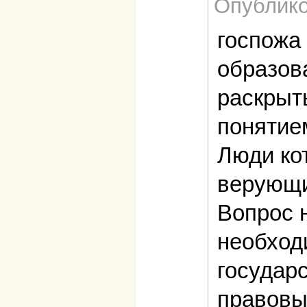
Опублико
госпожа 
образов
раскрыт
понятием
Люди кот
верующ
Вопрос н
необход
государ
правовы