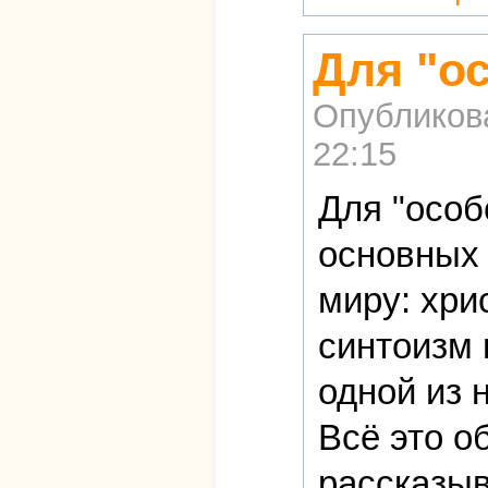
Для "о
Опубликов
22:15
Для "особ
основных 
миру: хри
синтоизм 
одной из 
Всё это о
рассказыв