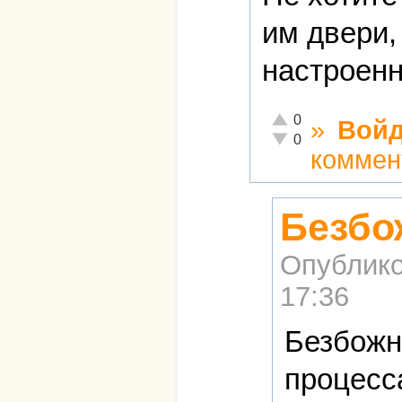
им двери,
настроенн
Отлично!
0
»
Войд
Неадекватно!
0
коммен
Безбо
Опублико
17:36
Безбожн
процесс