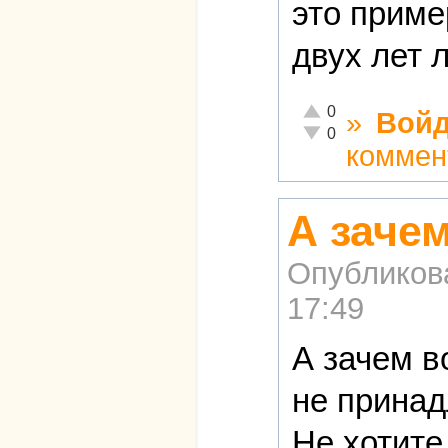
это приме
двух лет 
Отлично!
0
»
Войд
Неадекватно!
0
коммен
А зачем
Опубликов
17:49
А зачем в
не принад
Не хотите