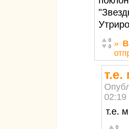
поклон
"Звезд
Утриро
Отлично!
0
»
В
Неадекватно!
0
отп
т.е
Опубл
02:19
т.е. 
Отлично!
0