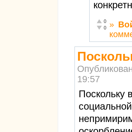
конкрет
Отлично!
0
»
Во
Неадекватно!
0
комм
Посколь
Опубликова
19:57
Поскольку 
социальной 
непримирим
оскорблени