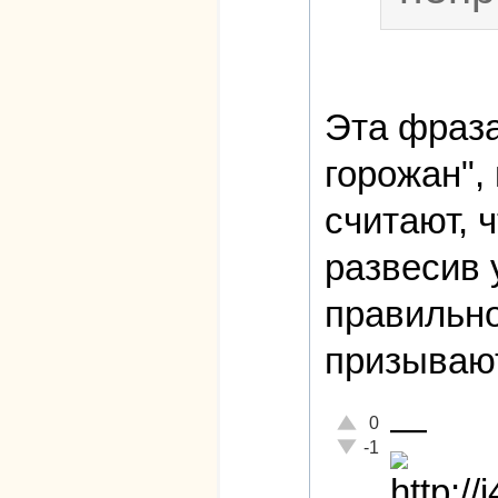
Эта фраз
горожан",
считают, 
развесив 
правильно
призывают
—
Отлично!
0
Неадекватно!
-1