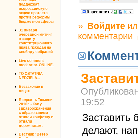
поддержат
всероссийскую
акцию протеста
против реформы
бюджетной сферы
»
Войдите
и
31 января
комментарии
очередной митинг
в защиту
конституционного
права граждан на
Коммен
своблду собраний
Live comment
moderator. ONLINE.
Застави
TO OSTATNIA
NEDZIELA...
Беззаконие в
Опубликова
лицах
19:52
Бюджет г. Тюмени
2010г. - Как у
здравоохранения
с образованием
Заставить б
отняли конфетку и
отдали
дорожникам.
делают, на
Вестник "Ветер