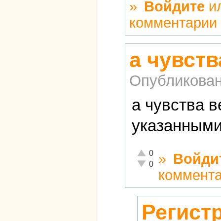
»
Войдите
и
комментарии
а чувст
Опубликова
а чувства 
указанными
Отлично!
0
»
Войди
Неадекватно!
0
коммент
Регист