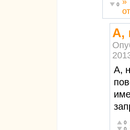
»
Неадекват
0
о
А,
Опу
2013
А, 
пов
име
зап
Отличн
0
Неадек
0