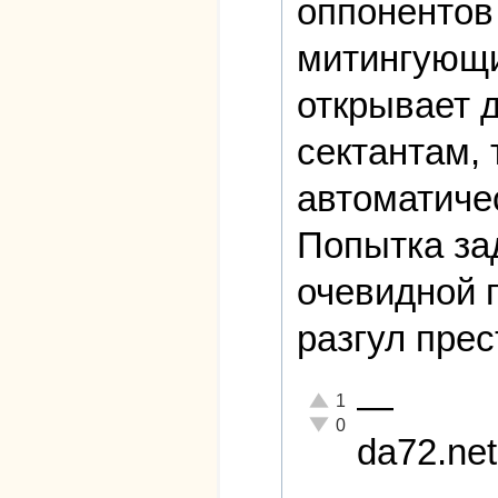
оппонентов 
митингующи
открывает 
сектантам, 
автоматичес
Попытка за
очевидной 
разгул прес
—
Отлично!
1
Неадекватно!
0
da72.net