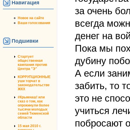
Навигация
за очень бол
Новое на сайте
всегда можн
Ваши голосования
денег на вой
Подшивки
Пока мы пох
Стартует
дубину побол
общественная
кампания против
Центра "Э"
А если зани
КОРРУПЦИОННЫЕ
уши торчат в
забить, то т
законодательстве
ЖКХ
это не спос
#Крымнаш! или
сказ о том, как
опрокинули более
учиться леч
тысячи молодых
семей Тюменской
области
побросают о
15 мая 2010 г.
тюменцы