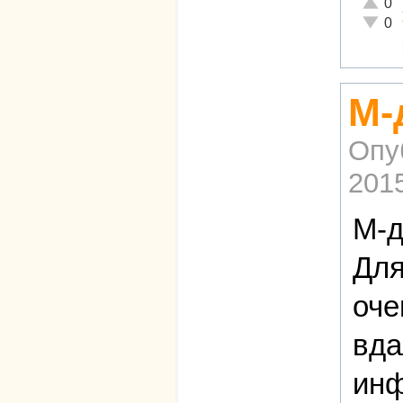
Отличн
0
Неадек
0
М-
Опу
2015
М-д
Для
оче
вда
инф