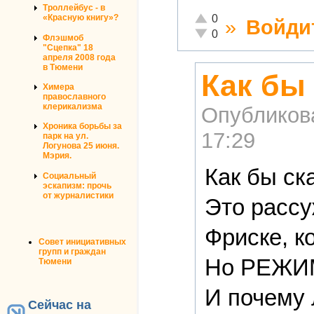
Троллейбус - в
Отлично!
0
«Красную книгу»?
»
Войди
Неадекватно!
0
Флэшмоб
"Сцепка" 18
апреля 2008 года
в Тюмени
Как бы 
Химера
православного
клерикализма
Опубликов
Хроника борьбы за
17:29
парк на ул.
Логунова 25 июня.
Мэрия.
Как бы ск
Социальный
эскапизм: прочь
от журналистики
Это расс
Фриске, к
Совет инициативных
групп и граждан
Но РЕЖИМ 
Тюмени
И почему
Сейчас на