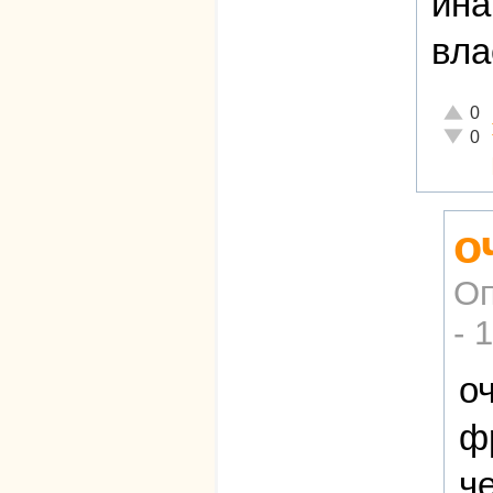
ина
вла
Отличн
0
Неадек
0
о
Оп
- 
о
ф
ч