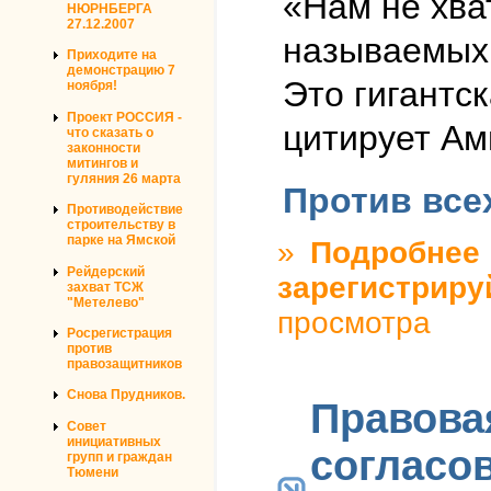
«Нам не хва
НЮРНБЕРГА
27.12.2007
называемых 
Приходите на
демонстрацию 7
Это гигантс
ноября!
Проект РОССИЯ -
цитирует Ам
что сказать о
законности
митингов и
гуляния 26 марта
Против все
Противодействие
строительству в
парке на Ямской
»
Подробнее
о
Рейдерский
зарегистриру
захват ТСЖ
"Метелево"
просмотра
Росрегистрация
против
правозащитников
Снова Прудников.
Правова
Совет
инициативных
согласо
групп и граждан
Тюмени