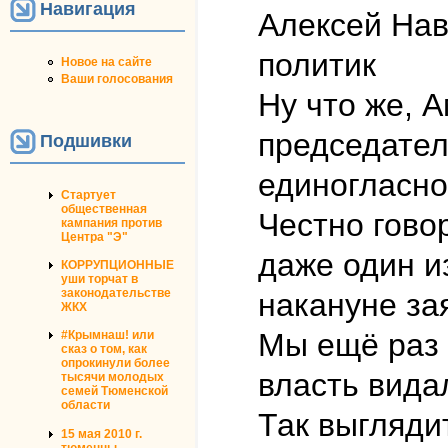
Навигация
Алексей На
политик
Новое на сайте
Ваши голосования
Ну что же, 
председател
Подшивки
единогласно
Стартует
общественная
Честно гово
кампания против
Центра "Э"
даже один и
КОРРУПЦИОННЫЕ
уши торчат в
законодательстве
накануне зая
ЖКХ
Мы ещё раз 
#Крымнаш! или
сказ о том, как
опрокинули более
власть видал
тысячи молодых
семей Тюменской
области
Так выгляди
15 мая 2010 г.
тюменцы