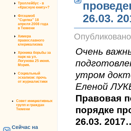
проведе
Троллейбус - в
«Красную книгу»?
26.03. 20
Флэшмоб
"Сцепка" 18
апреля 2008 года
в Тюмени
Опубликован
Химера
православного
клерикализма
Очень важн
Хроника борьбы за
парк на ул.
подготовле
Логунова 25 июня.
Мэрия.
утром докт
Социальный
эскапизм: прочь
от журналистики
Еленой ЛУ
Правовая п
Совет инициативных
групп и граждан
порядке пр
Тюмени
26.03. 2017
Сейчас на