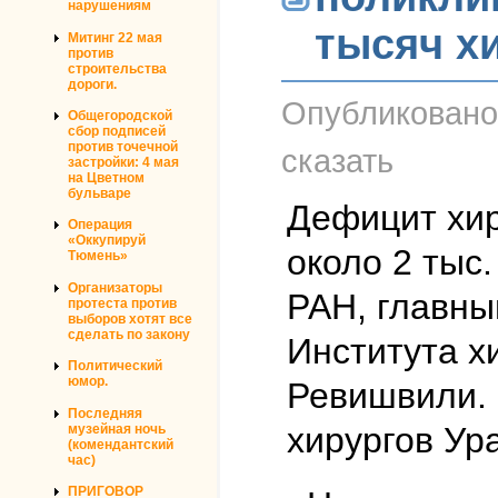
нарушениям
тысяч х
Митинг 22 мая
против
строительства
дороги.
Опубликован
Общегородской
сбор подписей
против точечной
сказать
застройки: 4 мая
на Цветном
бульваре
Дефицит хир
Операция
«Оккупируй
около 2 тыс
Тюмень»
Организаторы
РАН, главны
протеста против
выборов хотят все
сделать по закону
Института х
Политический
юмор.
Ревишвили. 
Последняя
хирургов Ур
музейная ночь
(комендантский
час)
ПРИГОВОР