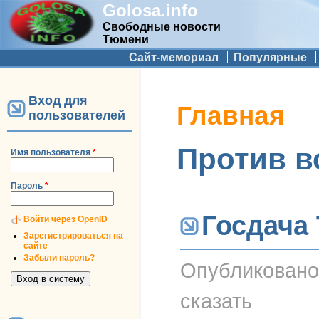
Golosa.info
Свободные новости
Тюмени
Дополнительное меню
Сайт-мемориал
Популярные
Вход для
Вы здесь
Главная
пользователей
Против в
Имя пользователя
*
Пароль
*
Госдача
Войти через OpenID
Зарегистрироваться на
сайте
Забыли пароль?
Опубликован
сказать