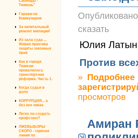
Свободы -
Тюмень"
Опубликован
Гаражи на
Коммунаров
сказать
За капитальный
ремонт милиции!
Из зала суда ...
Юлия Латын
Живая практика
защиты законных
прав
Против все
Как в городе
Тюмени
провалилась
»
Подробнее
о
транспортная
реформа. Часть 1.
зарегистриру
Когда судья в
доле
просмотров
КОРРУПЦИЯ... а
без нее никак
Легко ли создать
профсоюз?
Амиран 
ЛЖЕВЫБОРЫ
СКОРО - горячая
поликлин
линия по