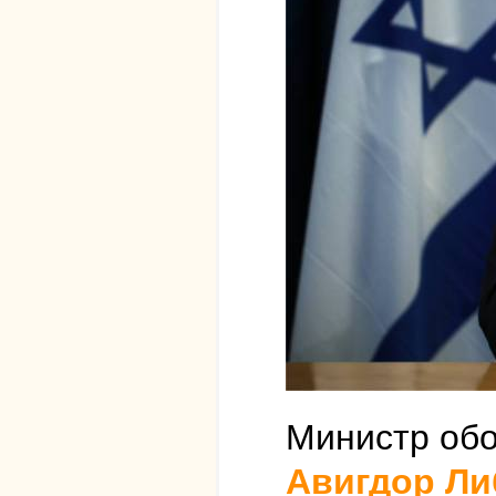
Министр обо
Авигдор Л