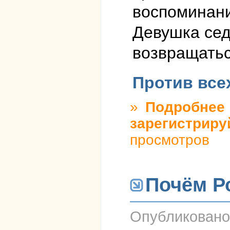
воспоминани
Девушка сед
возвращаться
Против все
»
Подробнее
о
зарегистриру
просмотров
Почём Р
Опубликован