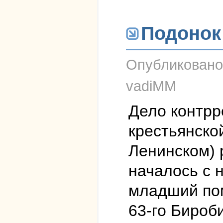
Подонок
Опубликован
vadiMM
Дело контрр
крестьянско
Ленинском) 
началось с н
младший пом
63-го Бироб