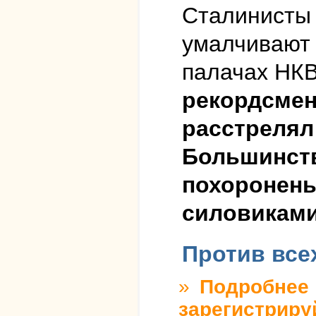
Сталинисты 
умалчивают 
палачах НК
рекордсмен
расстрелял 
Большинств
похоронены
силовикам
Против все
»
Подробнее
о
зарегистриру