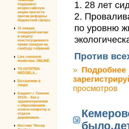
1. 28 лет си
поддержат
всероссийскую
акцию протеста
2. Провалив
против реформы
бюджетной сферы
по уровню ж
31 января
очередной митинг
в защиту
экологическ
конституционного
права граждан на
своблду собраний
Против все
Live comment
moderator. ONLINE.
»
Подробнее
о
TO OSTATNIA
NEDZIELA...
зарегистриру
Беззаконие в
лицах
просмотров
Бюджет г. Тюмени
2010г. - Как у
здравоохранения
с образованием
Кемеров
отняли конфетку и
отдали
дорожникам.
было,де
Вестник "Ветер