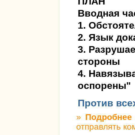
ПЛАН
Вводная ча
1. Обстоят
2. Язык до
3. Разруша
стороны
4. Навязыв
оспорены"
Против все
»
Подробнее
о
отправлять ко