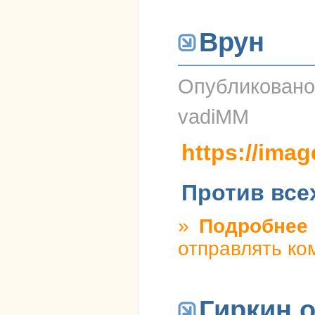
Врун
Опубликован
vadiMM
https://imag
Против все
»
Подробнее
о
отправлять ко
Гиркин 