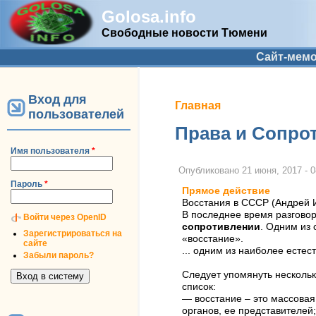
Golosa.info
Свободные новости Тюмени
Дополнительное меню
Сайт-мем
Вход для
Вы здесь
Главная
пользователей
Права и Сопро
Имя пользователя
*
Опубликовано
21 июня, 2017 - 0
Пароль
*
Прямое действие
Восстания в СССР (Андрей 
В последнее время разговор
Войти через OpenID
сопротивлении
. Одним из
Зарегистрироваться на
«восстание».
сайте
... одним из наиболее есте
Забыли пароль?
Следует упомянуть нескольк
список:
— восстание – это массовая
органов, ее представителей;