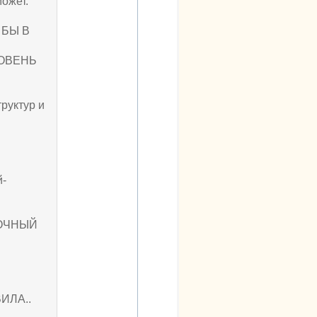
может.
 БЫ В
РОВЕНЬ
труктур и
й-
ДОЧНЫЙ
ИЛА..