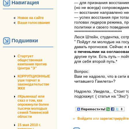
Навигация
— для признания восстание
(но не всегда) сопровождае
— восстание направлено не
— успех восстания при тота
Новое на сайте
головах лидеров режима, пр
Ваши голосования
политики и своего поведени
*********************************
Люся Штейн, студентка, сот
Подшивки
" Пойдут ли молодые на гос
давать прогнозов. Сейчас я
с печеньями на согласов
Стартует
другие пути. Есть путь – по
общественная
для себя второй путь.*
кампания против
Центра "Э"
Вопрос:
КОРРУПЦИОННЫЕ
Вам не надоело, что в сети 
уши торчат в
читавшего Гамлета»?
законодательстве
ЖКХ
Надоело. Увидела,.. Стоит т
подскажут. ( статья на "Эхо")
#Крымнаш! или
сказ о том, как
опрокинули более
тысячи молодых
семей Тюменской
области
»
Войдите
или
зарегистрируйте
15 мая 2010 г.
тюменцы