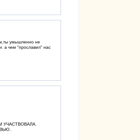
ом,ты умышленно не
. а чем "прославил" нас
М УЧАСТВОВАЛА.
ВЬЮ..