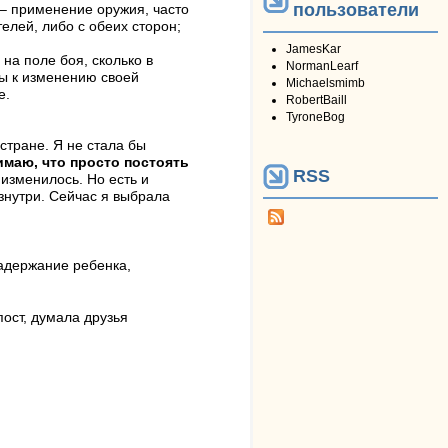
пользователи
– применение оружия, часто
елей, либо с обеих сторон;
JamesKar
на поле боя, сколько в
NormanLearf
вы к изменению своей
Michaelsmimb
е.
RobertBaill
TyroneBog
стране. Я не стала бы
имаю, что просто постоять
RSS
 изменилось. Но есть и
изнутри. Сейчас я выбрала
задержание ребенка,
пост, думала друзья