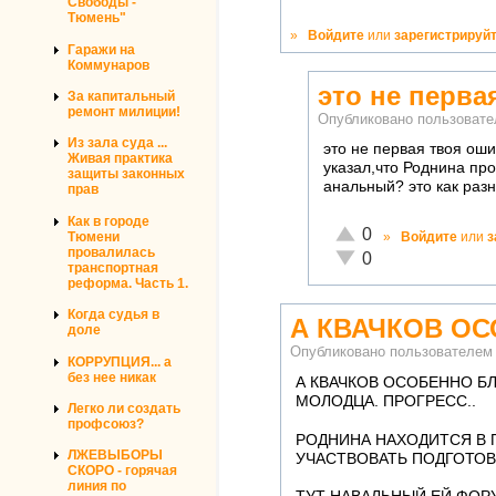
Свободы -
Тюмень"
»
Войдите
или
зарегистрируй
Гаражи на
Коммунаров
это не перва
За капитальный
ремонт милиции!
Опубликовано пользоват
Из зала суда ...
это не первая твоя ош
Живая практика
указал,что Роднина пр
защиты законных
анальный? это как раз
прав
Как в городе
Отлично!
0
Тюмени
»
Войдите
или
з
провалилась
Неадекватно!
0
транспортная
реформа. Часть 1.
Когда судья в
А КВАЧКОВ О
доле
Опубликовано пользователе
КОРРУПЦИЯ... а
без нее никак
А КВАЧКОВ ОСОБЕННО Б
МОЛОДЦА. ПРОГРЕСС..
Легко ли создать
профсоюз?
РОДНИНА НАХОДИТСЯ В П
ЛЖЕВЫБОРЫ
УЧАСТВОВАТЬ ПОДГОТОВК
СКОРО - горячая
линия по