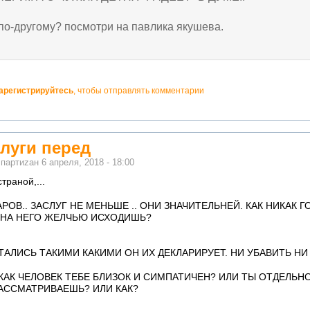
 по-другому? посмотри на павлика якушева.
арегистрируйтесь
, чтобы отправлять комментарии
луги перед
м
партиzан
6 апреля, 2018 - 18:00
траной,...
АРОВ.. ЗАСЛУГ НЕ МЕНЬШЕ .. ОНИ ЗНАЧИТЕЛЬНЕЙ. КАК НИКАК
Ы НА НЕГО ЖЕЛЧЬЮ ИСХОДИШЬ?
ТАЛИСЬ ТАКИМИ КАКИМИ ОН ИХ ДЕКЛАРИРУЕТ. НИ УБАВИТЬ НИ
КАК ЧЕЛОВЕК ТЕБЕ БЛИЗОК И СИМПАТИЧЕН? ИЛИ ТЫ ОТДЕЛЬН
РАССМАТРИВАЕШЬ? ИЛИ КАК?