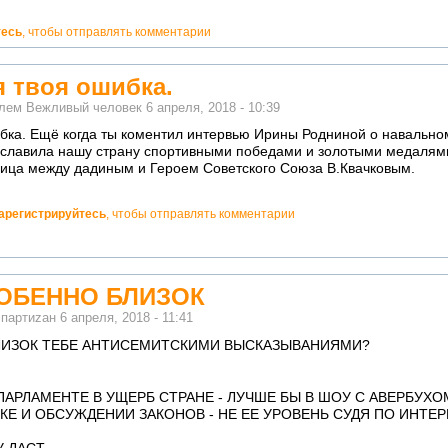
тесь
, чтобы отправлять комментарии
я твоя ошибка.
елем
Вежливый человек
6 апреля, 2018 - 10:39
ибка. Ещё когда ты коментил интервью Ирины Родниной о навальн
ославила нашу страну спортивными победами и золотыми медалями
ница между дадиным и Героем Советского Союза В.Квачковым.
арегистрируйтесь
, чтобы отправлять комментарии
СОБЕННО БЛИЗОК
м
партиzан
6 апреля, 2018 - 11:41
ЛИЗОК ТЕБЕ АНТИСЕМИТСКИМИ ВЫСКАЗЫВАНИЯМИ?
АРЛАМЕНТЕ В УЩЕРБ СТРАНЕ - ЛУЧШЕ БЫ В ШОУ С АВЕРБУХО
Е И ОБСУЖДЕНИИ ЗАКОНОВ - НЕ ЕЕ УРОВЕНЬ СУДЯ ПО ИНТЕР