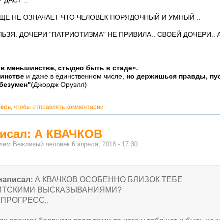
ДАСТ ..
Е НЕ ОЗНАЧАЕТ ЧТО ЧЕЛОВЕК ПОРЯДОЧНЫЙ И УМНЫЙ ..
ЬЗЯ. ДОЧЕРИ "ПАТРИОТИЗМА" НЕ ПРИВИЛА.. СВОЕЙ ДОЧЕРИ.. 
в меньшинстве, стыдно быть в стаде».
шинстве
и даже в единственном числе,
но держишься правды, пус
 безумен"
(Джордж Оруэлл)
тесь
, чтобы отправлять комментарии
писал: А КВАЧКОВ
елем
Вежливый человек
6 апреля, 2018 - 17:30
написал:
А КВАЧКОВ ОСОБЕННО БЛИЗОК ТЕБЕ
ИТСКИМИ ВЫСКАЗЫВАНИЯМИ?
 ПРОГРЕСС..