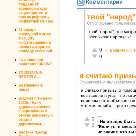
Комментарии
поддержат
всероссийскую
акцию протеста
твой "народ"
против реформы
бюджетной сферы
Опубликовано пользоват
31 января
твой "народ" то с мат
очередной митинг
засовывает. креаклы!
в защиту
конституционного
права граждан на
Отлично!
0
»
Войдите
или
з
своблду собраний
Неадекватно!
0
Live comment
moderator. ONLINE.
TO OSTATNIA
я считаю приз
NEDZIELA...
Опубликовано пользователе
Беззаконие в
лицах
я считаю призывы о помощи
возглавляет гулаг - не логи
Бюджет г. Тюмени
впрочем я это объясняю хо
2010г. - Как у
это моя ошибка. трата вре
здравоохранения
с образованием
отняли конфетку и
—
Отлично!
0
отдали
«Не стыдно быть 
дорожникам.
Неадекватно!
0
"
Если ты в мень
не значит, что ты
Вестник "Ветер