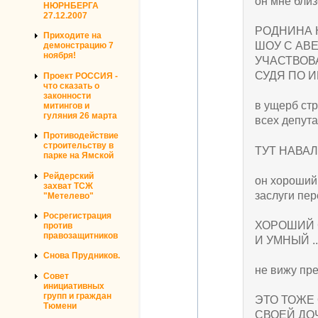
он мне близ
НЮРНБЕРГА
27.12.2007
РОДНИНА 
Приходите на
ШОУ С АВ
демонстрацию 7
ноября!
УЧАСТВОВ
СУДЯ ПО И
Проект РОССИЯ -
что сказать о
законности
в ущерб стр
митингов и
гуляния 26 марта
всех депута
Противодействие
строительству в
ТУТ НАВАЛ
парке на Ямской
Рейдерский
он хороший 
захват ТСЖ
заслуги пер
"Метелево"
Росрегистрация
ХОРОШИЙ 
против
правозащитников
И УМНЫЙ .
Снова Прудников.
не вижу пр
Совет
инициативных
групп и граждан
ЭТО ТОЖЕ 
Тюмени
СВОЕЙ ДОЧ