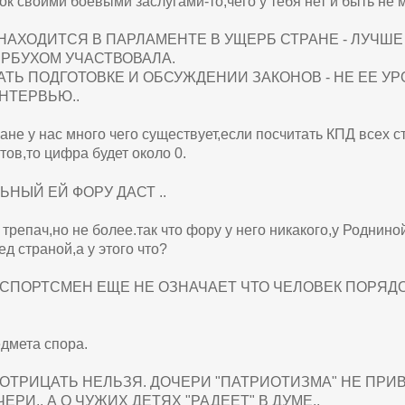
ок своими боевыми заслугами-то,чего у тебя нет и быть не 
НАХОДИТСЯ В ПАРЛАМЕНТЕ В УЩЕРБ СТРАНЕ - ЛУЧШЕ
ЕРБУХОМ УЧАСТВОВАЛА.
АТЬ ПОДГОТОВКЕ И ОБСУЖДЕНИИ ЗАКОНОВ - НЕ ЕЕ У
НТЕРВЬЮ..
ане у нас много чего существует,если посчитать КПД всех с
тов,то цифра будет около 0.
ЬНЫЙ ЕЙ ФОРУ ДАСТ ..
трепач,но не более.так что фору у него никакого,у Роднино
ед страной,а у этого что?
СПОРТСМЕН ЕЩЕ НЕ ОЗНАЧАЕТ ЧТО ЧЕЛОВЕК ПОРЯ
.
едмета спора.
ОТРИЦАТЬ НЕЛЬЗЯ. ДОЧЕРИ "ПАТРИОТИЗМА" НЕ ПРИВ
ЕРИ.. А О ЧУЖИХ ДЕТЯХ "РАДЕЕТ" В ДУМЕ..