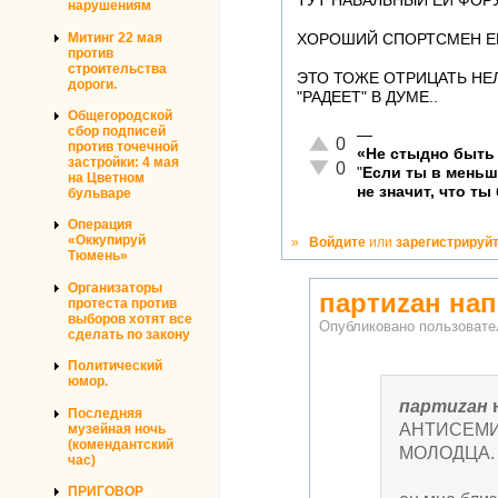
ТУТ НАВАЛЬНЫЙ ЕЙ ФОРУ 
нарушениям
Митинг 22 мая
ХОРОШИЙ СПОРТСМЕН ЕЩ
против
строительства
ЭТО ТОЖЕ ОТРИЦАТЬ НЕЛ
дороги.
"РАДЕЕТ" В ДУМЕ..
Общегородской
сбор подписей
—
Отлично!
0
против точечной
«Не стыдно быть 
застройки: 4 мая
Неадекватно!
0
"
Если ты в мень
на Цветном
не значит, что ты
бульваре
Операция
«Оккупируй
»
Войдите
или
зарегистрируй
Тюмень»
Организаторы
партиzан на
протеста против
выборов хотят все
Опубликовано пользоват
сделать по закону
Политический
юмор.
партиzан
Последняя
АНТИСЕМ
музейная ночь
(комендантский
МОЛОДЦА.
час)
ПРИГОВОР