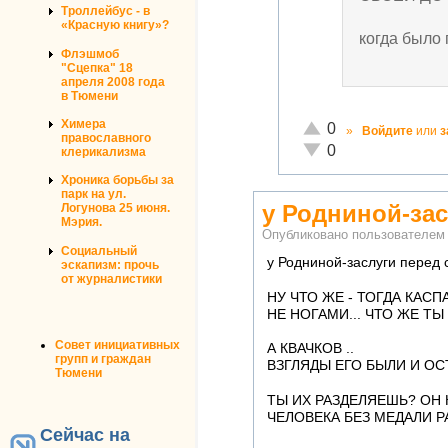
Троллейбус - в
«Красную книгу»?
когда было
Флэшмоб
"Сцепка" 18
апреля 2008 года
в Тюмени
Химера
Отлично!
0
»
Войдите
или
з
православного
Неадекватно!
0
клерикализма
Хроника борьбы за
парк на ул.
у Родниной-зас
Логунова 25 июня.
Мэрия.
Опубликовано пользователе
Социальный
у Родниной-заслуги перед с
эскапизм: прочь
от журналистики
НУ ЧТО ЖЕ - ТОГДА КАСП
НЕ НОГАМИ... ЧТО ЖЕ Т
Совет инициативных
А КВАЧКОВ ..
групп и граждан
ВЗГЛЯДЫ ЕГО БЫЛИ И ОС
Тюмени
ТЫ ИХ РАЗДЕЛЯЕШЬ? ОН 
ЧЕЛОВЕКА БЕЗ МЕДАЛИ 
Сейчас на