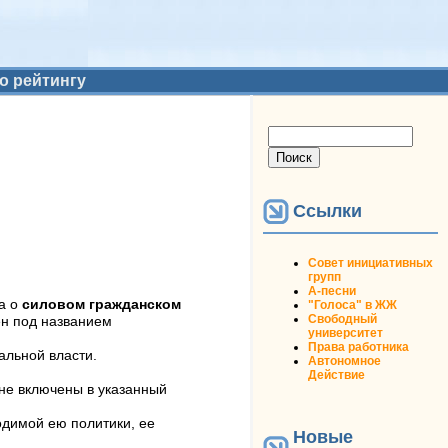
о рейтингу
Форма поиска
Поиск
Ссылки
Совет инициативных
групп
А-песни
 а о
силовом гражданском
"Голоса" в ЖЖ
Свободный
ен под названием
университет
Права работника
альной власти.
Автономное
Действие
 не включены в указанный
одимой ею политики, ее
Новые