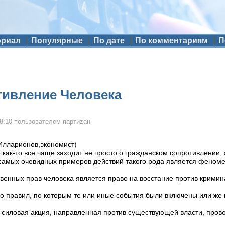
ориал
Популярные
По дате
По комментариям
П
тивление Человека
8:10
пользователем
партиzан
Илларионов,экономист)
 как-то все чаще заходит не просто о гражданском сопротивлении,
 самых очевидных примеров действий такого рода является феном
ственных прав человека является право на восстание против кримин
о правил, по которым те или иные события были включены или же
 силовая акция, направленная против существующей власти, пров