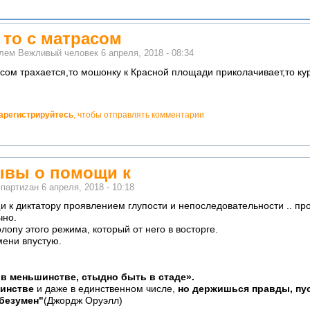
 то с матрасом
елем
Вежливый человек
6 апреля, 2018 - 08:34
расом трахается,то мошонку к Красной площади приколачивает,то к
арегистрируйтесь
, чтобы отправлять комментарии
ывы о помощи к
м
партиzан
6 апреля, 2018 - 10:18
 к диктатору проявлением глупости и непоследовательности .. про
чно.
лопу этого режима, который от него в восторге.
мени впустую.
в меньшинстве, стыдно быть в стаде».
шинстве
и даже в единственном числе,
но держишься правды, пус
 безумен"
(Джордж Оруэлл)