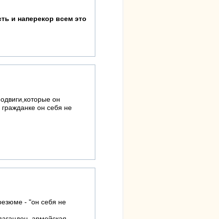
ть и наперекор всем это
подвиги,которые он
гражданке он себя не
резюме - "он себя не
рпагандон, армейская