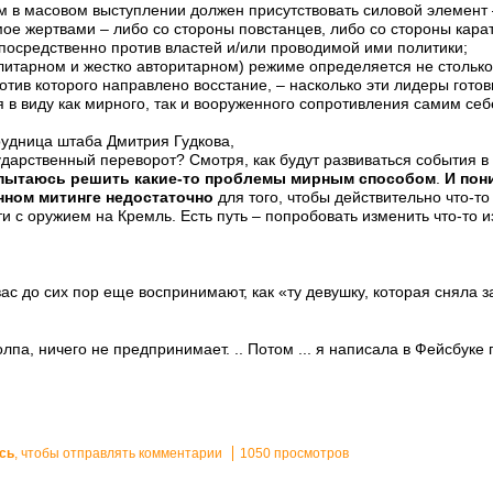
м в масовом выступлении должен присутствовать силовой элемент 
мое жертвами – либо со стороны повстанцев, либо со стороны карат
посредственно против властей и/или проводимой ими политики;
литарном и жестко авторитарном) режиме определяется не столько 
отив которого направлено восстание, – насколько эти лидеры гото
я в виду как мирного, так и вооруженного сопротивления самим себ
рудница штаба Дмитрия Гудкова,
ударственный переворот? Смотря, как будут развиваться события в 
пытаюсь решить какие-то проблемы мирным способом
.
И пон
анном митинге недостаточно
для того, чтобы действительно что-то
йти с оружием на Кремль. Есть путь – попробовать изменить что-то 
вас до сих пор еще воспринимают, как «ту девушку, которая сняла 
олпа, ничего не предпринимает. .. Потом ... я написала в Фейсбуке 
сь
, чтобы отправлять комментарии
1050 просмотров