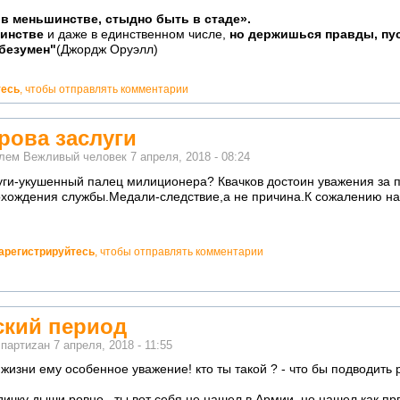
в меньшинстве, стыдно быть в стаде».
шинстве
и даже в единственном числе,
но держишься правды, пус
 безумен"
(Джордж Оруэлл)
тесь
, чтобы отправлять комментарии
арова заслуги
елем
Вежливый человек
7 апреля, 2018 - 08:24
луги-укушенный палец милиционера? Квачков достоин уважения за 
хождения службы.Медали-следствие,а не причина.К сожалению на 
арегистрируйтесь
, чтобы отправлять комментарии
ский период
м
партиzан
7 апреля, 2018 - 11:55
жизни ему особенное уважение! кто ты такой ? - что бы подводить 
дичку дыши ровно.. ты вот себя не нашел в Армии, но нашел как п