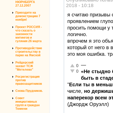
НЮРНБЕРГА
2018 - 10:18
27.12.2007
Приходите на
я считаю призывы 
демонстрацию 7
ноября!
проявлением глупо
просить помощи у т
Проект РОССИЯ -
что сказать о
логично.
законности
митингов и
впрочем я это объ
гуляния 26 марта
который от него в 
Противодействие
строительству в
это моя ошибка. т
парке на Ямской
Рейдерский
—
Отлично!
0
захват ТСЖ
"Метелево"
Неадекватно!
«Не стыдно 
0
Росрегистрация
быть в стаде
против
"
Если ты в меньш
правозащитников
числе,
но держишь
Снова Прудников.
наперекор всем эт
Совет
инициативных
(Джордж Оруэлл)
групп и граждан
Тюмени