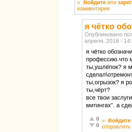
»
Войдите
или
заре
комментарии
я чётко об
Опубликовано по
апреля, 2018 - 14
я чётко обознач
профессию.что м
ты,ушлёпок? я м
сделал\отремон
ты,огрызок? я р
ты,чёрт?
все твои заслуг
митингах". а сде
Отлично!
0
»
Войдите
Неадекватно!
0
отправлять