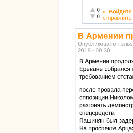
Отлично!
0
»
Войдите
Неадекватно!
0
отправлять
В Армении п
Опубликовано поль
2018 - 09:30
В Армении продолж
Ереване собрался 
требованием отста
после провала пер
оппозиции Николо
разгонять демонст
спецсредств.
Пашинян был заде
На проспекте Арца