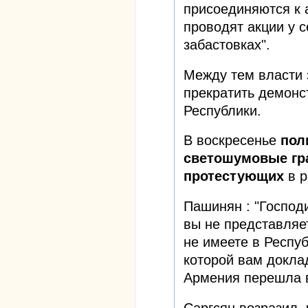
присоединяются к 
проводят акции у 
забастовках".
Между тем власти 
прекратить демонс
Республики.
В воскресенье
пол
светошумовые гра
протестующих
в 
Пашинян : "Господи
вы не представляе
не имеете в Респуб
которой вам докла
Армения перешла в
Саргсян возразил, 