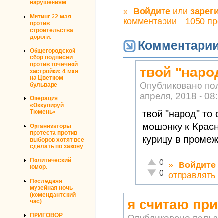
нарушениям
»
Войдите
или
зарег
Митинг 22 мая
комментарии
1050 п
против
строительства
дороги.
Комментари
Общегородской
сбор подписей
против точечной
твой "наро
застройки: 4 мая
на Цветном
Опубликовано по
бульваре
апреля, 2018 - 08
Операция
«Оккупируй
твой "народ" то
Тюмень»
мошонку к Крас
Организаторы
протеста против
курицу в промеж
выборов хотят все
сделать по закону
Политический
Отлично!
0
»
Войдите
юмор.
Неадекватно!
0
отправлять
Последняя
музейная ночь
(комендантский
я считаю пр
час)
ПРИГОВОР
Опубликовано поль