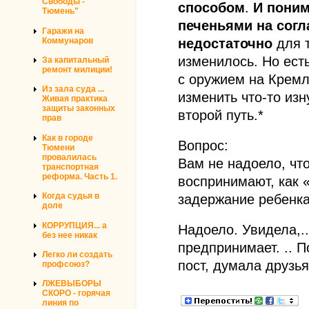
Свободы -
способом
.
И поним
Тюмень"
печеньями на согл
Гаражи на
Коммунаров
недостаточно
для 
изменилось. Но есть
За капитальный
ремонт милиции!
с оружием на Кремл
Из зала суда ...
изменить что-то изн
Живая практика
защиты законных
второй путь.*
прав
Как в городе
Вопрос:
Тюмени
провалилась
Вам не надоело, что
транспортная
реформа. Часть 1.
воспринимают, как «
Когда судья в
задержание ребенка
доле
КОРРУПЦИЯ... а
Надоело. Увидела,..
без нее никак
предпринимает. .. П
Легко ли создать
пост, думала друзья 
профсоюз?
ЛЖЕВЫБОРЫ
СКОРО - горячая
линия по