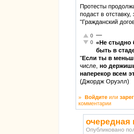
Протесты продолжа
подаст в отставку,
"Гражданский дого
—
Отлично!
0
Неадекватно!
«Не стыдно 
0
быть в стаде
"
Если ты в меньш
числе,
но держишь
наперекор всем эт
(Джордж Оруэлл)
»
Войдите
или
заре
комментарии
очередная 
Опубликовано по