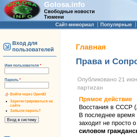
Golosa.info
Свободные новости
Тюмени
Дополнительное меню
Сайт-мемориал
Популярные
Вход для
Вы здесь
Главная
пользователей
Права и Сопр
Имя пользователя
*
Опубликовано
21 июн
Пароль
*
партиzан
Войти через OpenID
Прямое действие
Зарегистрироваться на
сайте
Восстания в СССР 
Забыли пароль?
В последнее время 
заходит не просто о
силовом гражданс