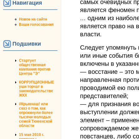
самых очевидных пр
Навигация
является феномен п
... одним из наибол
Новое на сайте
Ваши голосования
является право на 
власти.
Подшивки
Следует упомянуть 
или иные события б
Стартует
включены в указанн
общественная
кампания против
— восстание – это 
Центра "Э"
направленная прот
КОРРУПЦИОННЫЕ
уши торчат в
проводимой ею поли
законодательстве
представителей;
ЖКХ
— для признания в
#Крымнаш! или
сказ о том, как
выступлении должен
опрокинули более
тысячи молодых
элемент – применени
семей Тюменской
области
сопровождаемое же
15 мая 2010 г.
повстанцев, либо со
тюменцы