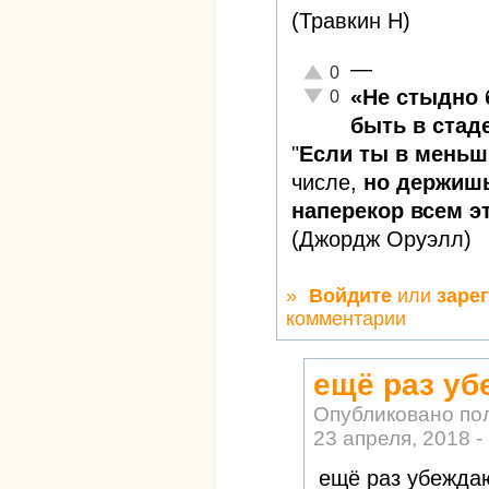
(Травкин Н)
—
Отлично!
0
Неадекватно!
«Не стыдно 
0
быть в стаде
"
Если ты в меньш
числе,
но держишь
наперекор всем эт
(Джордж Оруэлл)
»
Войдите
или
заре
комментарии
ещё раз уб
Опубликовано по
23 апреля, 2018 -
ещё раз убеждаю