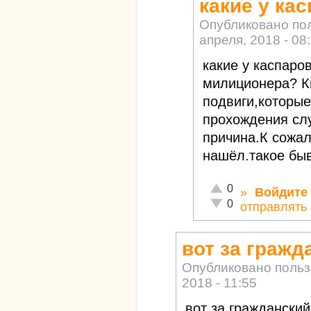
какие у ка
Опубликовано по
апреля, 2018 - 08
какие у каспаро
милиционера? К
подвиги,которы
прохождения сл
причина.К сожал
нашёл.такое быв
Отлично!
0
»
Войдите
Неадекватно!
0
отправлять
вот за гражд
Опубликовано поль
2018 - 11:55
вот за граждански