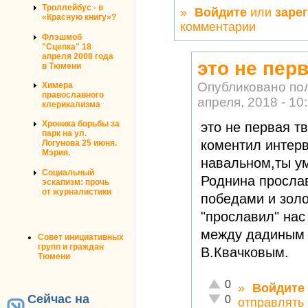
Троллейбус - в
»
Войдите
или
заре
«Красную книгу»?
комментарии
Флэшмоб
"Сцепка" 18
апреля 2008 года
это не пер
в Тюмени
Опубликовано по
Химера
православного
апреля, 2018 - 10
клерикализма
Хроника борьбы за
это не первая т
парк на ул.
коментил интер
Логунова 25 июня.
Мэрия.
навальном,ты у
Социальный
Роднина просла
эскапизм: прочь
от журналистики
победами и зол
"прославил" нас
между дадиным 
Совет инициативных
групп и граждан
В.Квачковым.
Тюмени
Отлично!
0
»
Войдите
Сейчас на
Неадекватно!
0
отправлять