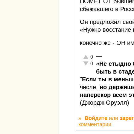
ПОМЕТ ОТ бывшего 
сбежавшего в Росс
Он предложил свой
«Нужно восстание 
конечно же - ОН им
—
Отлично!
0
Неадекватно!
«Не стыдно 
0
быть в стаде
"
Если ты в меньш
числе,
но держишь
наперекор всем эт
(Джордж Оруэлл)
»
Войдите
или
заре
комментарии