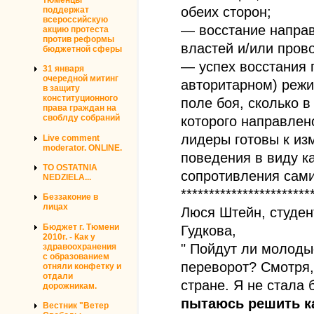
обеих сторон;
поддержат
всероссийскую
— восстание напра
акцию протеста
против реформы
властей и/или пров
бюджетной сферы
— успех восстания 
31 января
очередной митинг
авторитарном) режи
в защиту
конституционного
поле боя, сколько 
права граждан на
своблду собраний
которого направлено
лидеры готовы к из
Live comment
moderator. ONLINE.
поведения в виду ка
TO OSTATNIA
сопротивления сами
NEDZIELA...
***********************
Беззаконие в
лицах
Люся Штейн, студен
Бюджет г. Тюмени
Гудкова,
2010г. - Как у
" Пойдут ли молоды
здравоохранения
с образованием
переворот? Смотря,
отняли конфетку и
отдали
стране. Я не стала 
дорожникам.
пытаюсь решить к
Вестник "Ветер