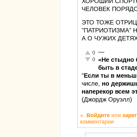
ХОРОШИЙ СПОРТС
ЧЕЛОВЕК ПОРЯДО
ЭТО ТОЖЕ ОТРИЦ
"ПАТРИОТИЗМА" Н
А О ЧУЖИХ ДЕТЯХ
—
Отлично!
0
Неадекватно!
«Не стыдно 
0
быть в стаде
"
Если ты в меньш
числе,
но держишь
наперекор всем эт
(Джордж Оруэлл)
»
Войдите
или
заре
комментарии