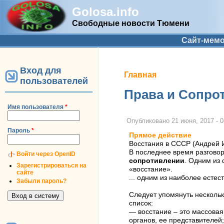
Golosa.info
Свободные новости Тюмени
Дополнительное меню
Сайт-мем
Вход для
Вы здесь
Главная
пользователей
Права и Сопро
Имя пользователя
*
Опубликовано
21 июня, 2017 - 0
Пароль
*
Прямое действие
Восстания в СССР (Андрей 
В последнее время разговор
Войти через OpenID
сопротивлении
. Одним из
Зарегистрироваться на
«восстание».
сайте
... одним из наиболее есте
Забыли пароль?
Следует упомянуть нескольк
список:
— восстание – это массовая
органов, ее представителей;