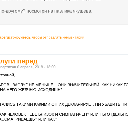
 по-другому? посмотри на павлика якушева.
арегистрируйтесь
, чтобы отправлять комментарии
луги перед
м
партиzан
6 апреля, 2018 - 18:00
траной,...
АРОВ.. ЗАСЛУГ НЕ МЕНЬШЕ .. ОНИ ЗНАЧИТЕЛЬНЕЙ. КАК НИКАК
Ы НА НЕГО ЖЕЛЧЬЮ ИСХОДИШЬ?
ТАЛИСЬ ТАКИМИ КАКИМИ ОН ИХ ДЕКЛАРИРУЕТ. НИ УБАВИТЬ НИ
КАК ЧЕЛОВЕК ТЕБЕ БЛИЗОК И СИМПАТИЧЕН? ИЛИ ТЫ ОТДЕЛЬН
РАССМАТРИВАЕШЬ? ИЛИ КАК?