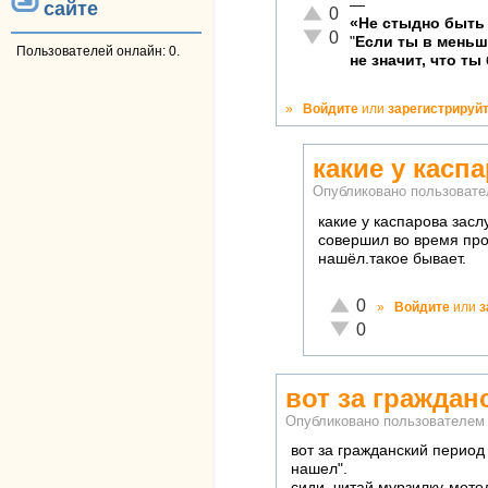
—
сайте
Отлично!
0
«Не стыдно быть 
Неадекватно!
0
"
Если ты в мень
Пользователей онлайн: 0.
не значит, что ты
»
Войдите
или
зарегистрируй
какие у касп
Опубликовано пользоват
какие у каспарова зас
совершил во время про
нашёл.такое бывает.
Отлично!
0
»
Войдите
или
з
Неадекватно!
0
вот за граждан
Опубликовано пользователе
вот за гражданский период 
нашел".
сиди, читай мурзилку-мето