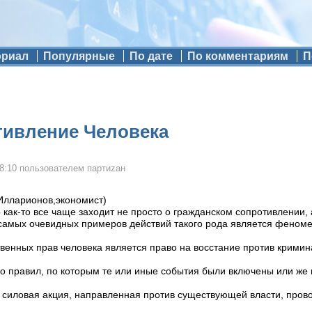
ориал
Популярные
По дате
По комментариям
П
тивление Человека
8:10
пользователем
партиzан
Илларионов,экономист)
 как-то все чаще заходит не просто о гражданском сопротивлении,
 самых очевидных примеров действий такого рода является феном
ственных прав человека является право на восстание против кримин
о правил, по которым те или иные события были включены или же
 силовая акция, направленная против существующей власти, пров