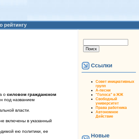
о рейтингу
Форма поиска
Поиск
Ссылки
Совет инициативных
групп
А-песни
 а о
силовом гражданском
"Голоса" в ЖЖ
Свободный
ен под названием
университет
Права работника
альной власти.
Автономное
Действие
 не включены в указанный
одимой ею политики, ее
Новые