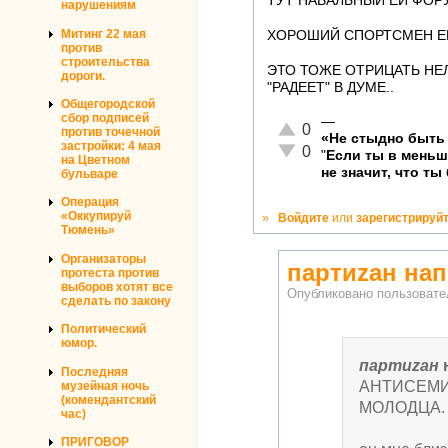
ТУТ НАВАЛЬНЫЙ ЕЙ ФОРУ 
нарушениям
Митинг 22 мая
ХОРОШИЙ СПОРТСМЕН ЕЩ
против
строительства
ЭТО ТОЖЕ ОТРИЦАТЬ НЕЛ
дороги.
"РАДЕЕТ" В ДУМЕ..
Общегородской
сбор подписей
—
Отлично!
0
против точечной
«Не стыдно быть 
застройки: 4 мая
Неадекватно!
0
"
Если ты в мень
на Цветном
не значит, что ты
бульваре
Операция
«Оккупируй
»
Войдите
или
зарегистрируй
Тюмень»
Организаторы
партиzан на
протеста против
выборов хотят все
Опубликовано пользоват
сделать по закону
Политический
юмор.
партиzан
Последняя
АНТИСЕМ
музейная ночь
(комендантский
МОЛОДЦА.
час)
ПРИГОВОР