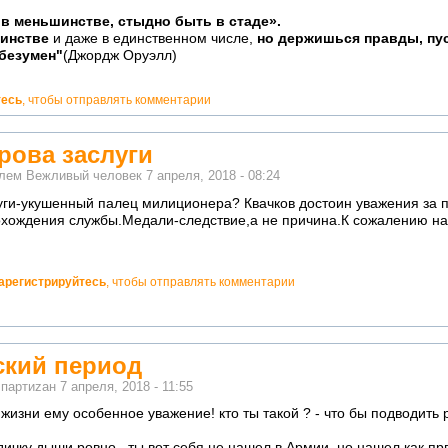
в меньшинстве, стыдно быть в стаде».
шинстве
и даже в единственном числе,
но держишься правды, пус
 безумен"
(Джордж Оруэлл)
тесь
, чтобы отправлять комментарии
арова заслуги
елем
Вежливый человек
7 апреля, 2018 - 08:24
луги-укушенный палец милиционера? Квачков достоин уважения за 
хождения службы.Медали-следствие,а не причина.К сожалению на 
арегистрируйтесь
, чтобы отправлять комментарии
ский период
м
партиzан
7 апреля, 2018 - 11:55
жизни ему особенное уважение! кто ты такой ? - что бы подводить 
дичку дыши ровно.. ты вот себя не нашел в Армии, но нашел как п