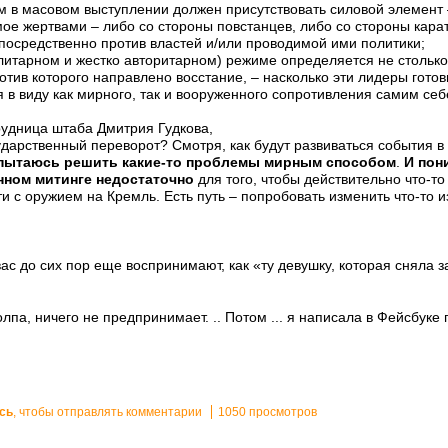
м в масовом выступлении должен присутствовать силовой элемент 
мое жертвами – либо со стороны повстанцев, либо со стороны карат
посредственно против властей и/или проводимой ими политики;
литарном и жестко авторитарном) режиме определяется не столько 
отив которого направлено восстание, – насколько эти лидеры гото
я в виду как мирного, так и вооруженного сопротивления самим себ
рудница штаба Дмитрия Гудкова,
ударственный переворот? Смотря, как будут развиваться события в 
пытаюсь решить какие-то проблемы мирным способом
.
И пон
анном митинге недостаточно
для того, чтобы действительно что-то
йти с оружием на Кремль. Есть путь – попробовать изменить что-то 
вас до сих пор еще воспринимают, как «ту девушку, которая сняла 
олпа, ничего не предпринимает. .. Потом ... я написала в Фейсбуке 
сь
, чтобы отправлять комментарии
1050 просмотров