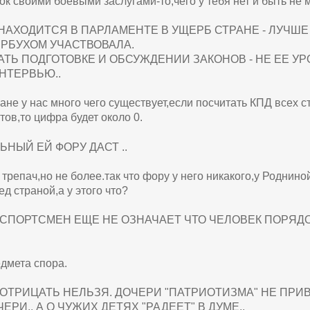
ок своими боевыми заслугами-то,чего у тебя нет и быть не 
НАХОДИТСЯ В ПАРЛАМЕНТЕ В УЩЕРБ СТРАНЕ - ЛУЧШЕ
ЕРБУХОМ УЧАСТВОВАЛА.
АТЬ ПОДГОТОВКЕ И ОБСУЖДЕНИИ ЗАКОНОВ - НЕ ЕЕ У
НТЕРВЬЮ..
ане у нас много чего существует,если посчитать КПД всех с
тов,то цифра будет около 0.
ЬНЫЙ ЕЙ ФОРУ ДАСТ ..
трепач,но не более.так что фору у него никакого,у Роднино
ед страной,а у этого что?
СПОРТСМЕН ЕЩЕ НЕ ОЗНАЧАЕТ ЧТО ЧЕЛОВЕК ПОРЯ
.
едмета спора.
ОТРИЦАТЬ НЕЛЬЗЯ. ДОЧЕРИ "ПАТРИОТИЗМА" НЕ ПРИВ
ЕРИ.. А О ЧУЖИХ ДЕТЯХ "РАДЕЕТ" В ДУМЕ..