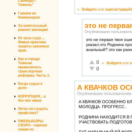
Свободы -
Тюмень"
»
Войдите
или
зарегистрируй
Гаражи на
Коммунаров
это не перва
За капитальный
ремонт милиции!
Опубликовано пользоват
Из зала суда ...
это не первая твоя ош
Живая практика
указал,что Роднина пр
защиты законных
анальный? это как раз
прав
Как в городе
Отлично!
0
Тюмени
»
Войдите
или
з
провалилась
Неадекватно!
0
транспортная
реформа. Часть 1.
Когда судья в
А КВАЧКОВ О
доле
Опубликовано пользователе
КОРРУПЦИЯ... а
без нее никак
А КВАЧКОВ ОСОБЕННО Б
МОЛОДЦА. ПРОГРЕСС..
Легко ли создать
профсоюз?
РОДНИНА НАХОДИТСЯ В П
ЛЖЕВЫБОРЫ
УЧАСТВОВАТЬ ПОДГОТОВК
СКОРО - горячая
линия по