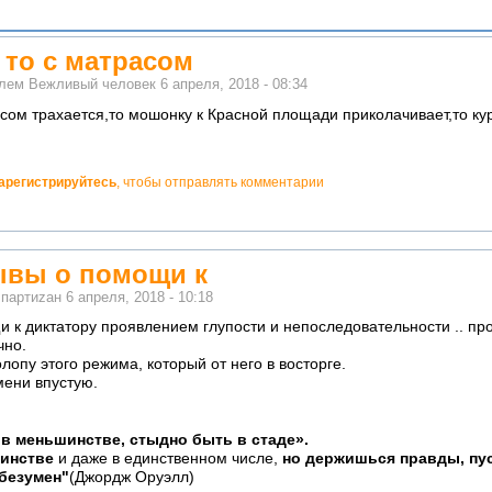
 то с матрасом
елем
Вежливый человек
6 апреля, 2018 - 08:34
расом трахается,то мошонку к Красной площади приколачивает,то к
арегистрируйтесь
, чтобы отправлять комментарии
ывы о помощи к
м
партиzан
6 апреля, 2018 - 10:18
 к диктатору проявлением глупости и непоследовательности .. про
чно.
лопу этого режима, который от него в восторге.
мени впустую.
в меньшинстве, стыдно быть в стаде».
шинстве
и даже в единственном числе,
но держишься правды, пус
 безумен"
(Джордж Оруэлл)