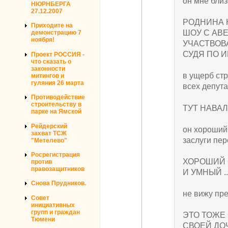
он мне близ
НЮРНБЕРГА
27.12.2007
РОДНИНА 
Приходите на
ШОУ С АВ
демонстрацию 7
ноября!
УЧАСТВОВ
СУДЯ ПО И
Проект РОССИЯ -
что сказать о
законности
в ущерб стр
митингов и
гуляния 26 марта
всех депута
Противодействие
строительству в
ТУТ НАВАЛ
парке на Ямской
Рейдерский
он хороший 
захват ТСЖ
заслуги пер
"Метелево"
Росрегистрация
ХОРОШИЙ 
против
правозащитников
И УМНЫЙ .
Снова Прудников.
не вижу пр
Совет
инициативных
групп и граждан
ЭТО ТОЖЕ 
Тюмени
СВОЕЙ ДОЧ