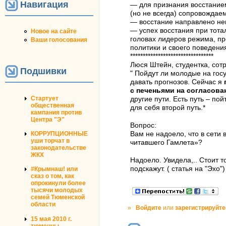
Навигация
— для признания восстание
(но не всегда) сопровождае
— восстание направлено не
— успех восстания при тота
Новое на сайте
головах лидеров режима, пр
Ваши голосования
политики и своего поведени
*********************************
Люся Штейн, студентка, сот
Подшивки
" Пойдут ли молодые на гос
давать прогнозов. Сейчас я
с печеньями на согласов
Стартует
другие пути. Есть путь – по
общественная
для себя второй путь.*
кампания против
Центра "Э"
Вопрос:
КОРРУПЦИОННЫЕ
Вам не надоело, что в сети 
уши торчат в
читавшего Гамлета»?
законодательстве
ЖКХ
Надоело. Увидела,.. Стоит т
подскажут. ( статья на "Эхо")
#Крымнаш! или
сказ о том, как
опрокинули более
тысячи молодых
семей Тюменской
области
»
Войдите
или
зарегистрируйте
15 мая 2010 г.
тюменцы