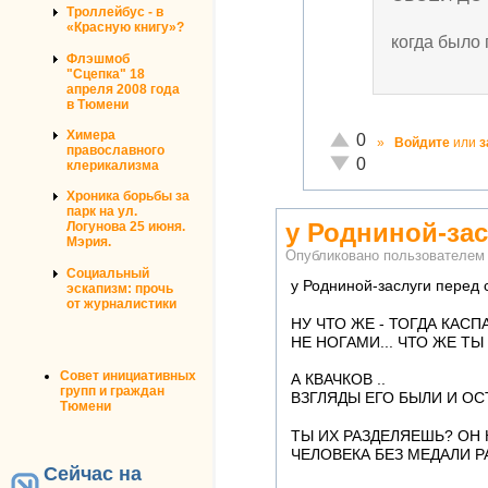
Троллейбус - в
«Красную книгу»?
когда было
Флэшмоб
"Сцепка" 18
апреля 2008 года
в Тюмени
Химера
Отлично!
0
»
Войдите
или
з
православного
Неадекватно!
0
клерикализма
Хроника борьбы за
парк на ул.
у Родниной-зас
Логунова 25 июня.
Мэрия.
Опубликовано пользователе
Социальный
у Родниной-заслуги перед с
эскапизм: прочь
от журналистики
НУ ЧТО ЖЕ - ТОГДА КАСП
НЕ НОГАМИ... ЧТО ЖЕ Т
Совет инициативных
А КВАЧКОВ ..
групп и граждан
ВЗГЛЯДЫ ЕГО БЫЛИ И ОС
Тюмени
ТЫ ИХ РАЗДЕЛЯЕШЬ? ОН 
ЧЕЛОВЕКА БЕЗ МЕДАЛИ 
Сейчас на