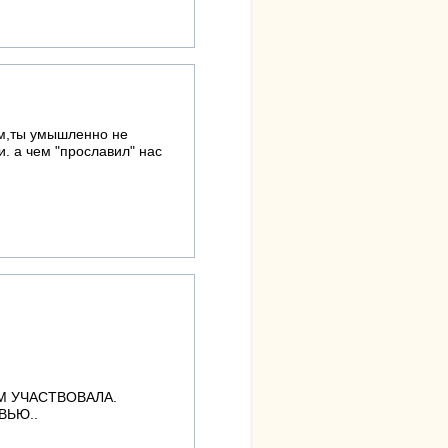
ом,ты умышленно не
. а чем "прославил" нас
М УЧАСТВОВАЛА.
ВЬЮ..