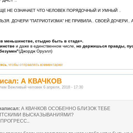
ДАСТ ..
Е НЕ ОЗНАЧАЕТ ЧТО ЧЕЛОВЕК ПОРЯДОЧНЫЙ И УМНЫЙ ..
ЬЗЯ. ДОЧЕРИ "ПАТРИОТИЗМА" НЕ ПРИВИЛА.. СВОЕЙ ДОЧЕРИ.. 
в меньшинстве, стыдно быть в стаде».
шинстве
и даже в единственном числе,
но держишься правды, пус
 безумен"
(Джордж Оруэлл)
тесь
, чтобы отправлять комментарии
писал: А КВАЧКОВ
елем
Вежливый человек
6 апреля, 2018 - 17:30
написал:
А КВАЧКОВ ОСОБЕННО БЛИЗОК ТЕБЕ
ИТСКИМИ ВЫСКАЗЫВАНИЯМИ?
 ПРОГРЕСС..