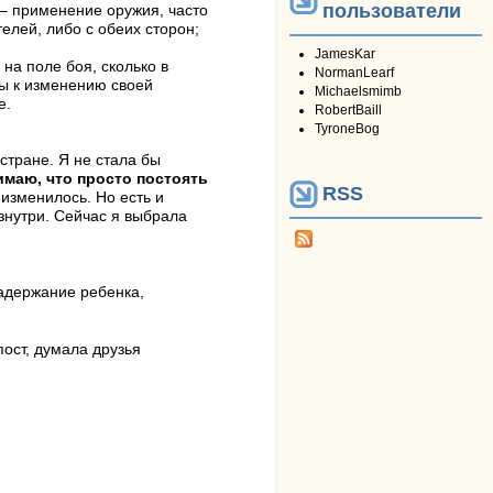
пользователи
– применение оружия, часто
елей, либо с обеих сторон;
JamesKar
на поле боя, сколько в
NormanLearf
вы к изменению своей
Michaelsmimb
е.
RobertBaill
TyroneBog
стране. Я не стала бы
имаю, что просто постоять
RSS
 изменилось. Но есть и
изнутри. Сейчас я выбрала
задержание ребенка,
пост, думала друзья