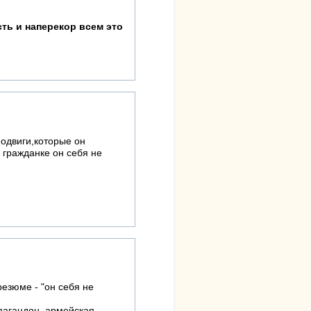
ть и наперекор всем это
подвиги,которые он
гражданке он себя не
резюме - "он себя не
рпагандон, армейская