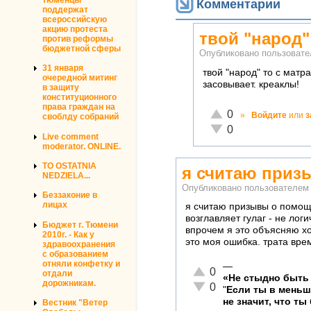
Комментарии
поддержат
всероссийскую
акцию протеста
твой "народ"
против реформы
бюджетной сферы
Опубликовано пользоват
31 января
твой "народ" то с мат
очередной митинг
засовывает. креаклы!
в защиту
конституционного
права граждан на
Отлично!
0
»
Войдите
или
з
своблду собраний
Неадекватно!
0
Live comment
moderator. ONLINE.
TO OSTATNIA
я считаю приз
NEDZIELA...
Опубликовано пользователе
Беззаконие в
лицах
я считаю призывы о помощи
возглавляет гулаг - не логи
Бюджет г. Тюмени
впрочем я это объясняю хо
2010г. - Как у
это моя ошибка. трата вре
здравоохранения
с образованием
отняли конфетку и
—
Отлично!
0
отдали
«Не стыдно быть 
дорожникам.
Неадекватно!
0
"
Если ты в мень
не значит, что ты
Вестник "Ветер