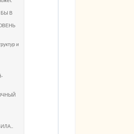
может.
 БЫ В
РОВЕНЬ
труктур и
й-
ДОЧНЫЙ
ИЛА..