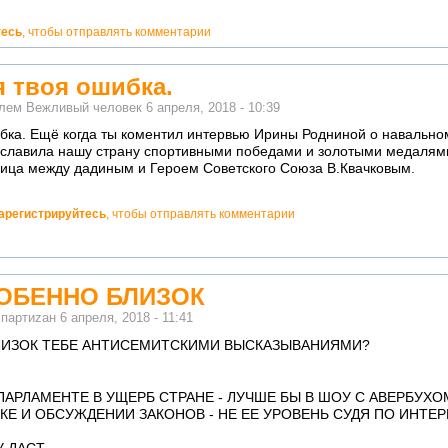
тесь
, чтобы отправлять комментарии
я твоя ошибка.
елем
Вежливый человек
6 апреля, 2018 - 10:39
ибка. Ещё когда ты коментил интервью Ирины Родниной о навальн
ославила нашу страну спортивными победами и золотыми медалями
ница между дадиным и Героем Советского Союза В.Квачковым.
арегистрируйтесь
, чтобы отправлять комментарии
СОБЕННО БЛИЗОК
м
партиzан
6 апреля, 2018 - 11:41
ЛИЗОК ТЕБЕ АНТИСЕМИТСКИМИ ВЫСКАЗЫВАНИЯМИ?
АРЛАМЕНТЕ В УЩЕРБ СТРАНЕ - ЛУЧШЕ БЫ В ШОУ С АВЕРБУХО
Е И ОБСУЖДЕНИИ ЗАКОНОВ - НЕ ЕЕ УРОВЕНЬ СУДЯ ПО ИНТЕР