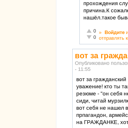
прохождения слу
причина.К сожал
нашёл.такое быв
Отлично!
0
»
Войдите
Неадекватно!
0
отправлять 
вот за гражд
Опубликовано польз
- 11:55
вот за гражданский
уважение! кто ты та
резюме - "он себя н
сиди, читай мурзил
вот себя не нашел 
прпагандон, армейс
на ГРАЖДАНКЕ, хот