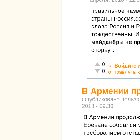
правильное наз
страны-Россия.со
слова Россия и 
тождественны. И 
майданёры не пр
оторвут.
Отлично!
0
»
Войдите
Неадекватно!
0
отправлять 
В Армении п
Опубликовано польз
2018 - 09:30
В Армении продолж
Ереване собрался 
требованием отста