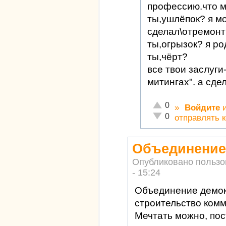
профессию.что м
ты,ушлёпок? я м
сделал\отремонт
ты,огрызок? я ро
ты,чёрт?
все твои заслуги
митингах". а сдел
Отлично!
0
»
Войдите
Неадекватно!
0
отправлять 
Объединение
Опубликовано польз
- 15:24
Объединение демокр
строительство ком
Мечтать можно, пос