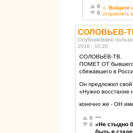
Отлично!
0
»
Войдите
Неадекватно!
0
отправлять 
СОЛОВЬЕВ-Т
Опубликовано польз
2018 - 10:20
СОЛОВЬЕВ-ТВ.
ПОМЕТ ОТ бывшего 
сбежавшего в Росс
Он предложил свой 
«Нужно восстание 
конечно же - ОН име
—
Отлично!
0
«Не стыдно 
Неадекватно!
0
быть в стаде