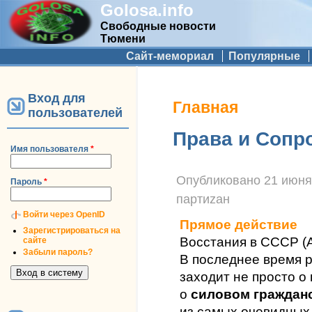
Golosa.info
Свободные новости
Тюмени
Дополнительное меню
Сайт-мемориал
Популярные
Вход для
Вы здесь
Главная
пользователей
Права и Сопр
Имя пользователя
*
Опубликовано
21 июня,
Пароль
*
партиzан
Войти через OpenID
Прямое действие
Зарегистрироваться на
Восстания в СССР (
сайте
Забыли пароль?
В последнее время р
заходит не просто о
о
силовом граждан
из самых очевидных 