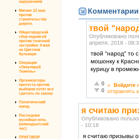
нарушениям
Комментарии
Митинг 22 мая
против
строительства
дороги.
твой "наро
Общегородской
Опубликовано пол
сбор подписей
против точечной
апреля, 2018 - 08:
застройки: 4 мая
на Цветном
твой "народ" то 
бульваре
мошонку к Красн
Операция
«Оккупируй
курицу в промежн
Тюмень»
Организаторы
Отлично!
0
»
Войдите
протеста против
выборов хотят все
Неадекватно!
0
отправлять 
сделать по закону
Политический
юмор.
я считаю пр
Последняя
Опубликовано польз
музейная ночь
(комендантский
- 10:18
час)
я считаю призывы о
ПРИГОВОР