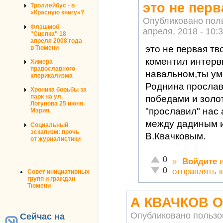
это не перв
Троллейбус - в
«Красную книгу»?
Опубликовано пол
Флэшмоб
апреля, 2018 - 10:
"Сцепка" 18
апреля 2008 года
это не первая тв
в Тюмени
коментил интерв
Химера
православного
навальном,ты ум
клерикализма
Роднина прослав
Хроника борьбы за
парк на ул.
победами и золо
Логунова 25 июня.
"прославил" нас
Мэрия.
между дадиным и
Социальный
эскапизм: прочь
В.Квачковым.
от журналистики
Отлично!
0
»
Войдите
Неадекватно!
0
отправлять 
Совет инициативных
групп и граждан
Тюмени
А КВАЧКОВ 
Опубликовано польз
Сейчас на