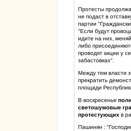
Протесты продолжат
не подаст в отставк
партии "Граждански
"Если будут провоц
идите на них, меня
либо присоединяютс
проводят акции у с
забастовках".
Между тем власти з
прекратить демонст
площади Республик
В воскресенье
пол
светошумовые гра
протестующих
в р
Пашинян : "Господи