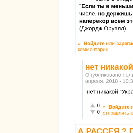
"
Если ты в меньш
числе,
но держишьс
наперекор всем это
(Джордж Оруэлл)
»
Войдите
или
зареги
комментарии
нет никако
Опубликовано пол
апреля, 2018 - 10:
нет никакой "Укр
Отлично!
0
»
Войдите
Неадекватно!
0
отправлять 
А РАССЕЯ ? 