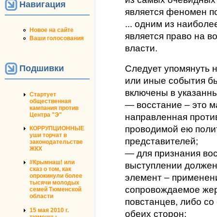
Навигация
является феномен п
... одним из наибол
Новое на сайте
является право на в
Ваши голосования
власти.
Подшивки
Следует упомянуть н
или иные события б
включены в указанны
Стартует
общественная
— восстание – это м
кампания против
Центра "Э"
направленная проти
проводимой ею полит
КОРРУПЦИОННЫЕ
уши торчат в
представителей;
законодательстве
ЖКХ
— для признания во
#Крымнаш! или
выступлении должен
сказ о том, как
опрокинули более
элемент – применени
тысячи молодых
сопровождаемое жер
семей Тюменской
области
повстанцев, либо со
15 мая 2010 г.
обеих сторон;
тюменцы