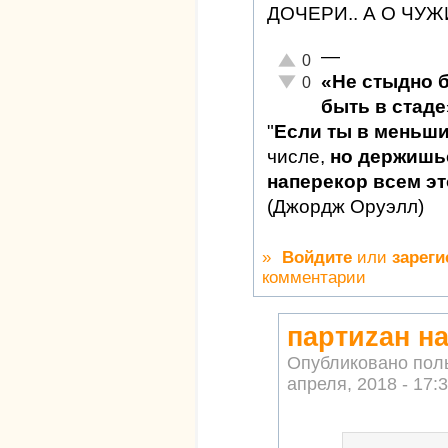
ДОЧЕРИ.. А О ЧУЖ
—
Отлично!
0
«Не стыдно 
Неадекватно!
0
быть в стаде
"
Если ты в меньш
числе,
но держишьс
наперекор всем это
(Джордж Оруэлл)
»
Войдите
или
зареги
комментарии
партиzан н
Опубликовано пол
апреля, 2018 - 17: