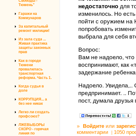
Свободы -
Тюмень"
недостаточно
для т
изменилось. Но есть 
Гаражи на
Коммунаров
пойти с оружием на 
За капитальный
попробовать изменит
ремонт милиции!
выбрала для себя вт
Из зала суда ...
Живая практика
защиты законных
Вопрос:
прав
Вам не надоело, что 
Как в городе
воспринимают, как «
Тюмени
провалилась
задержание ребенка
транспортная
реформа. Часть 1.
Надоело. Увидела,.. 
Когда судья в
доле
предпринимает. .. По
КОРРУПЦИЯ... а
пост, думала друзья 
без нее никак
Легко ли создать
профсоюз?
ЛЖЕВЫБОРЫ
»
Войдите
или
зарегис
СКОРО - горячая
комментарии
1050 про
линия по