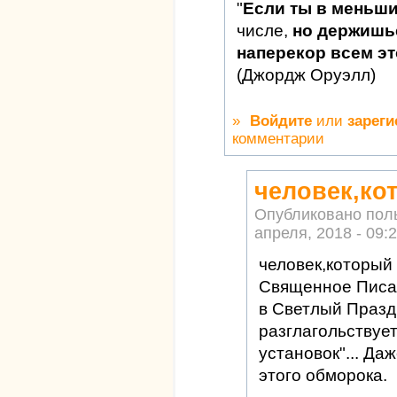
"
Если ты в меньш
числе,
но держишьс
наперекор всем это
(Джордж Оруэлл)
»
Войдите
или
зареги
комментарии
человек,ко
Опубликовано пол
апреля, 2018 - 09:
человек,который
Священное Писан
в Светлый Празд
разглагольствуе
установок"... Да
этого обморока.