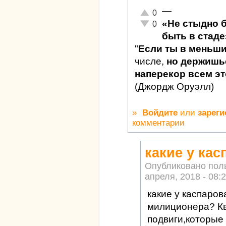
—
Отлично!
0
«Не стыдно 
Неадекватно!
0
быть в стаде
"
Если ты в меньш
числе,
но держишьс
наперекор всем это
(Джордж Оруэлл)
»
Войдите
или
зареги
комментарии
какие у кас
Опубликовано пол
апреля, 2018 - 08:
какие у каспаро
милиционера? Кв
подвиги,которые