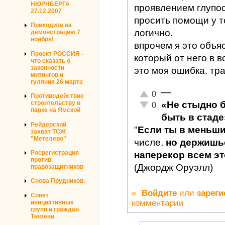
НЮРНБЕРГА
проявлением глупос
27.12.2007
просить помощи у то
Приходите на
логично.
демонстрацию 7
ноября!
впрочем я это объя
Проект РОССИЯ -
который от него в в
что сказать о
законности
это моя ошибка. тр
митингов и
гуляния 26 марта
—
Отлично!
0
Противодействие
«Не стыдно 
строительству в
Неадекватно!
0
парке на Ямской
быть в стаде
Рейдерский
"
Если ты в меньш
захват ТСЖ
"Метелево"
числе,
но держишьс
Росрегистрация
наперекор всем это
против
(Джордж Оруэлл)
правозащитников
Снова Прудников.
»
Войдите
или
зареги
Совет
комментарии
инициативных
групп и граждан
Тюмени