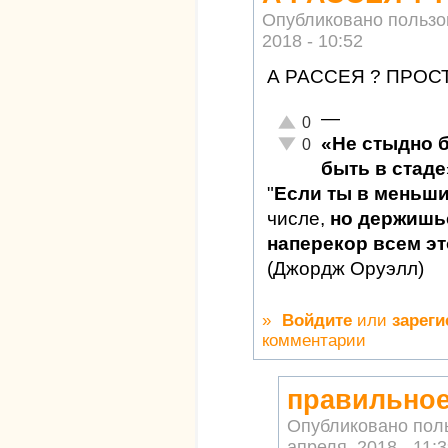
Опубликовано польз
2018 - 10:52
А РАССЕЯ ? ПРОСТ
—
Отлично!
0
«Не стыдно 
Неадекватно!
0
быть в стаде
"
Если ты в меньш
числе,
но держишьс
наперекор всем это
(Джордж Оруэлл)
»
Войдите
или
зареги
комментарии
правильное
Опубликовано пол
апреля, 2018 - 11: