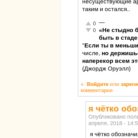
несуществующие арм
таким и остался..
—
Отлично!
0
«Не стыдно 
Неадекватно!
0
быть в стаде
"
Если ты в меньш
числе,
но держишьс
наперекор всем это
(Джордж Оруэлл)
»
Войдите
или
зареги
комментарии
я чётко об
Опубликовано пол
апреля, 2018 - 14:
я чётко обозначи