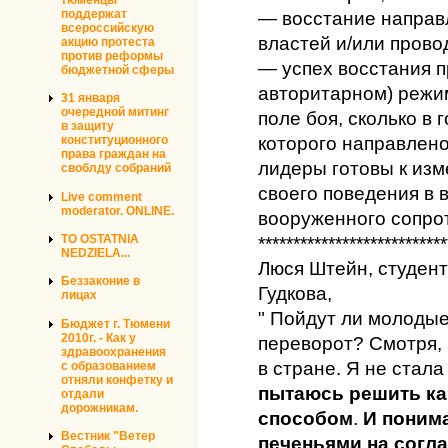
поддержат
— восстание направ
всероссийскую
властей и/или прово
акцию протеста
против реформы
— успех восстания п
бюджетной сферы
авторитарном) режим
31 января
очередной митинг
поле боя, сколько в
в защиту
конституционного
которого направлено
права граждан на
лидеры готовы к изм
своблду собраний
своего поведения в в
Live comment
moderator. ONLINE.
вооруженного сопро
TO OSTATNIA
***************************
NEDZIELA...
Люся Штейн, студент
Беззаконие в
Гудкова,
лицах
" Пойдут ли молоды
Бюджет г. Тюмени
2010г. - Как у
переворот? Смотря, 
здравоохранения
в стране. Я не стала
с образованием
отняли конфетку и
пытаюсь решить к
отдали
дорожникам.
способом
.
И понима
Вестник "Ветер
печеньями на согл