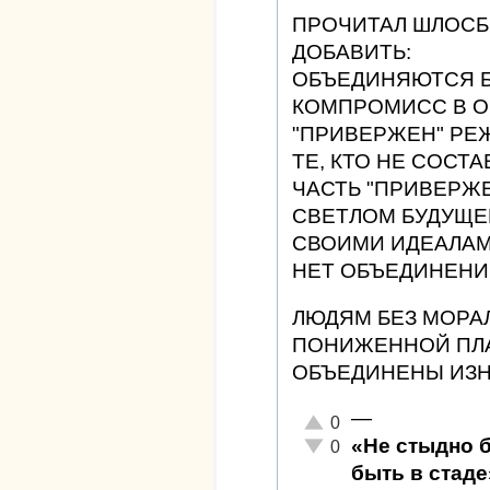
ПРОЧИТАЛ ШЛОСБ
ДОБАВИТЬ:
ОБЪЕДИНЯЮТСЯ Б
КОМПРОМИСС В О
"ПРИВЕРЖЕН" РЕЖ
ТЕ, КТО НЕ СОС
ЧАСТЬ "ПРИВЕРЖЕ
СВЕТЛОМ БУДУЩЕ
СВОИМИ ИДЕАЛАМ
НЕТ ОБЪЕДИНЕНИ
ЛЮДЯМ БЕЗ МОРА
ПОНИЖЕННОЙ ПЛА
ОБЪЕДИНЕНЫ ИЗН
—
Отлично!
0
«Не стыдно 
Неадекватно!
0
быть в стаде