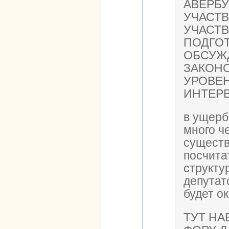
АВЕРБ
УЧАСТВ
УЧАСТВ
ПОДГОТ
ОБСУЖ
ЗАКОНО
УРОВЕН
ИНТЕРВ
в ущерб
много ч
существ
посчита
структу
депутат
будет ок
ТУТ НА