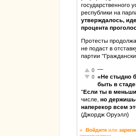
государственного у
республики на пар
утверждалось, ид
процента проголо
Протесты продолжат
не подаст в отставк
партии "Граждански
—
Отлично!
0
«Не стыдно 
Неадекватно!
0
быть в стаде
"
Если ты в меньш
числе,
но держишьс
наперекор всем это
(Джордж Оруэлл)
»
Войдите
или
зареги