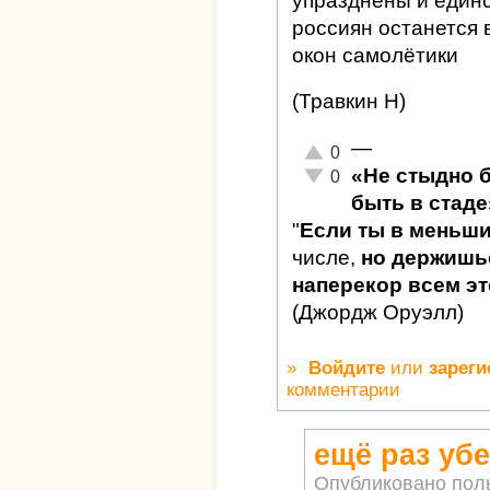
упразднены и един
россиян останется 
окон самолётики
(Травкин Н)
—
Отлично!
0
«Не стыдно 
Неадекватно!
0
быть в стаде
"
Если ты в меньш
числе,
но держишьс
наперекор всем это
(Джордж Оруэлл)
»
Войдите
или
зареги
комментарии
ещё раз уб
Опубликовано пол