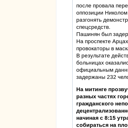
после провала пере
оппозиции Николом
разгонять демонст
спецсредств.
Пашинян был задер
На проспекте Арца
провокаторы в маск
В результате дейст
больницах оказалис
официальным данны
задержаны 232 чел
На митинге прозв
разных частях го
гражданского неп
децентрализованн
начиная с 8:15 утр
собираться на пл