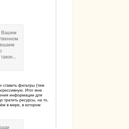
в Вашем
ственном
зрешаем
о
такое...
и ставить фильтры (тем
агрессивную. Итог мне
учения информации для
о тратить ресурсы, на то,
вём в мире, в котором
 ради