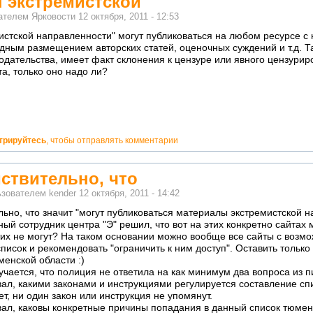
 экстремистской
вателем
Ярковости
12 октября, 2011 - 12:53
истской направленности" могут публиковаться на любом ресурсе 
дным размещением авторских статей, оценочных суждений и т.д. Т
дательства, имеет факт склонения к цензуре или явного цензурир
та, только оно надо ли?
трируйтесь
, чтобы отправлять комментарии
йствительно, что
ьзователем
kender
12 октября, 2011 - 14:42
льно, что значит "могут публиковаться материалы экстремистской 
ный сотрудник центра "Э" решил, что вот на этих конкретно сайтах
 этих не могут? На таком основании можно вообще все сайты с воз
список и рекомендовать "ограничить к ним доступ". Оставить только 
енской области :)
учается, что полиция не ответила на как минимум два вопроса из п
ал, какими законами и инструкциями регулируется составление сп
ет, ни один закон или инструкция не упомянут.
ал, каковы конкретные причины попадания в данный список тюмен