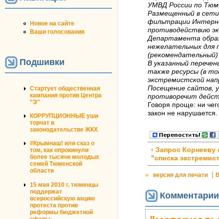
УМВД России по Тюм
Размещенный в сети
фильтрации Интерне
Новое на сайте
противодействию эк
Ваши голосования
Департамента образ
нежелательных для 
(рекомендательный)
Подшивки
В указанный перечен
также ресурсы (в том
экстремистской нап
Посещение сайтов, 
Стартует общественная
кампания против Центра
противоречит дейст
"Э"
Говоря проще: ни чег
закон не нарушается.
КОРРУПЦИОННЫЕ уши
торчат в
законодательстве ЖКХ
#Крымнаш! или сказ о
‹ Запрос Корнееву 
том, как опрокинули
более тысячи молодых
"списка экстремис
семей Тюменской
области
»
версия для печати
15 мая 2010 г. тюменцы
поддержат
Комментарии
всероссийскую акцию
протеста против
реформы бюджетной
сферы