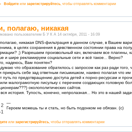
о!
»
Войдите
или
зарегистрируйтесь
, чтобы отправлять комментарии
атно!
и, полагаю, никакая
иковано пользователем
Б У К А
14 октября, 2011 - 16:09
 полагаю, никакая DNS-фильтрация в данном случае, в Вашем вари
нима, в целях сохранения в девственном состоянии права на пол
мации? ;) Разрешаем произвольный кач, включаем все плагины, к
е и шире рекламируем социальные сети и всё такое... Верно?
то, надеюсь, Вам понятен?
 думаю что образование обратилось с запросом как раз ради того, 
и прикрыть себе зад ответным письмишком, наивно полагая что им
т путь по предотвращению доступа детей к порно-ресурсам и проче
чили малограмотную писульку с перечнем создающих головную бо
ционерам???) околополитических сайтов.
 вся история. Тупость, конечно, непролазная... Но это в нашей задач
—
ично!
2
Героем можешь ты и стать, но быть подонком не обязан. (с)
декватно!
-1
дите
или
зарегистрируйтесь
, чтобы отправлять комментарии