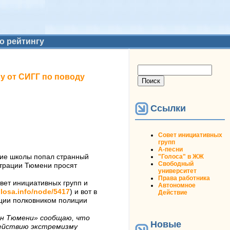
о рейтингу
Форма поиска
Поиск
у от СИГГ по поводу
Ссылки
Совет инициативных
групп
А-песни
"Голоса" в ЖЖ
ские школы попал странный
Свободный
страции Тюмени просят
университет
Права работника
овет инициативных групп и
Автономное
olosa.info/node/5417
) и вот в
Действие
иции полковником полиции
ан Тюмени» сообщаю, что
Новые
действию экстремизму