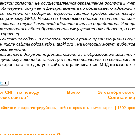
енской области, не осуществляется ограничение доступа к Ин
 Интернет документ Департамента по образованию админист
т контента» содержит перечень сайтов, предоставленных Ц
стремизму УМВД России по Тюменской области в ответ на со
ования и науки Тюменской области с целью определения Интер
пользования в общеобразовательных учреждениях области, и н
 характер.
ь включены сайты, в основном используемые организациями нац
 числе сайты golosa.info и tapki.org), на которых могут публи
равленности.
указанных в документе Департамента по образованию админист
вующему законодательству и соответственно, не является на
о страшного, что доступ к сайтам ограничивается. МВД ни какого к
от СИГГ по поводу
Вверх
16 октября сост
тских сайтов"
Совета иниц
Войдите
или
зарегистрируйтесь
, чтобы отправлять комментарии
1592 про