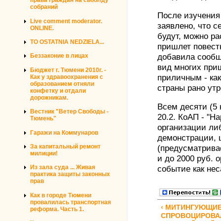
права граждан на своблду
собраний
После изучени
Live comment moderator.
заявлено, что с
ONLINE.
будут, можно р
TO OSTATNIA NEDZIELA...
пришлет повестк
добавила сообщ
Беззаконие в лицах
вид многих при
Бюджет г. Тюмени 2010г. -
приличным - ка
Как у здравоохранения с
образованием отняли
страны рано утр
конфетку и отдали
дорожникам.
Всем десяти (5
Вестник "Ветер Свободы -
20.2. КоАП - "Н
Тюмень"
организации ли
Гаражи на Коммунаров
демонстрации, 
За капитальный ремонт
(предусматрива
милиции!
и до 2000 руб. 
Из зала суда ... Живая
событие как не
практика защиты законных
прав
Как в городе Тюмени
провалилась транспортная
‹ МИТИНГУЮЩИ
реформа. Часть 1.
СПРОВОЦИРОВА