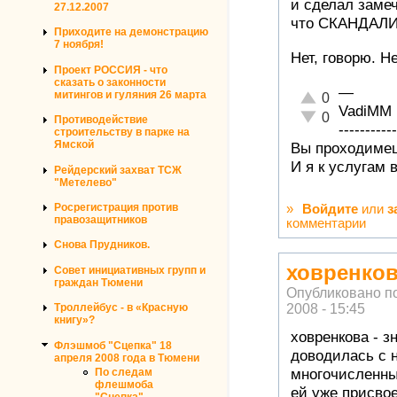
и сделал замеч
27.12.2007
что СКАНДАЛ
Приходите на демонстрацию
7 ноября!
Нет, говорю. Не
Проект РОССИЯ - что
сказать о законности
—
Отлично!
митингов и гуляния 26 марта
0
VadiMM
Неадекватно!
0
Противодействие
-----------
строительству в парке на
Ямской
Вы проходимец
И я к услугам 
Рейдерский захват ТСЖ
"Метелево"
Росрегистрация против
»
Войдите
или
з
правозащитников
комментарии
Снова Прудников.
ховренков
Совет инициативных групп и
граждан Тюмени
Опубликовано п
Троллейбус - в «Красную
2008 - 15:45
книгу»?
ховренкова - з
Флэшмоб "Сцепка" 18
доводилась с н
апреля 2008 года в Тюмени
По следам
многочисленны
флешмоба
ей уже присво
"Сцепка"