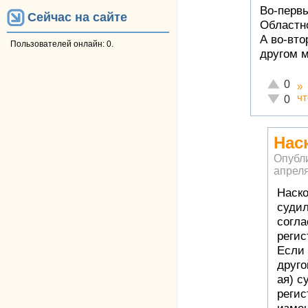
Во-перв
Сейчас на сайте
Областно
А во-вто
Пользователей онлайн: 0.
другом м
Отлично!
0
»
чт
Неадеква
0
Нас
Опубл
апреля
Наско
судил
согла
регис
Если 
друго
ая) с
регис