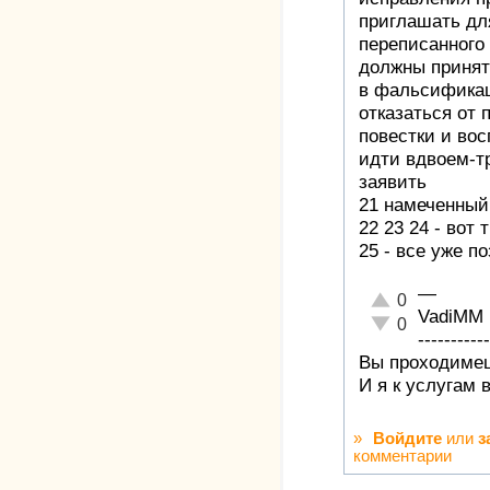
приглашать дл
переписанного
должны принят
в фальсифика
отказаться от 
повестки и вос
идти вдвоем-тр
заявить
21 намеченный
22 23 24 - вот 
25 - все уже п
—
Отлично!
0
VadiMM
Неадекватно!
0
-----------
Вы проходимец
И я к услугам 
»
Войдите
или
з
комментарии