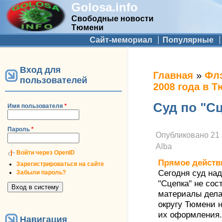
Golosa.info
Свободные новости
Тюмени
Дополнительное меню
Сайт-мемориал
Популярные
Вход для
Вы здесь
Главная
»
Флэ
пользователей
2008 года в 
Суд по "Сц
Имя пользователя
*
Пароль
*
Опубликовано
21 
Alba
Войти через OpenID
Прямое действ
Зарегистрироваться на сайте
Сегодня суд на
Забыли пароль?
"Сцепка" не сос
материалы дела
округу Тюмени 
их оформления.
Навигация