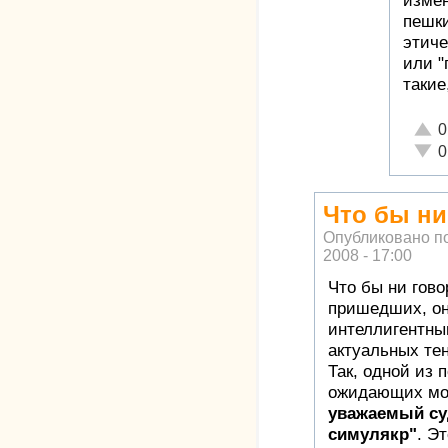
измен
пешки
этиче
или "
такие
Отли
0
Неад
0
Что бы ни
Опубликовано п
2008 - 17:00
Что бы ни гово
пришедших, он
интеллигентны
актуальных те
Так, одной из
ожидающих мо
уважаемый су
симулякр"
. Э