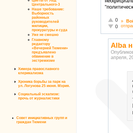
неофициаль
Цветы от УВД
Центрального-3
"политичес
Наше требование:
Выборность
районных
Отлично!
0
»
Во
руководителей
отпра
Неадекватно
милиции,
0
прокуратуры и суда
Уже не смешно
Главному
Alba 
редактору
«Вечерней Тюмени»
Опублико
предъявлено
обвинение в
апреля, 20
экстремизме
Химера православного
клерикализма
Хроника борьбы за парк на
ул. Логунова 25 июня. Мэрия.
Социальный эскапизм:
прочь от журналистики
Совет инициативных групп и
граждан Тюмени