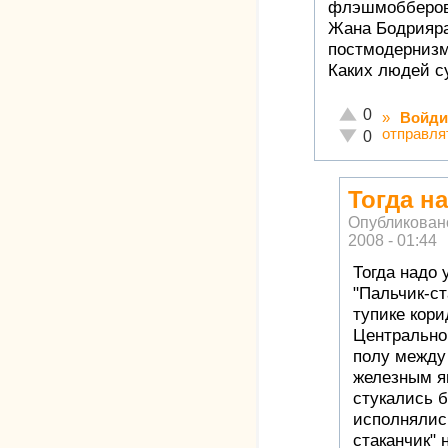
флэшмобберов 
Жана Бодрияра
постмодернизм
Каких людей су
Отлично!
0
»
Войди
отправля
Неадекватно!
0
Тогда н
Опубликован
2008 - 01:44
Тогда надо 
"Пальчик-ст
тупике кори
Центральног
полу между
железным я
стукались 
исполнялис
стаканчик" 