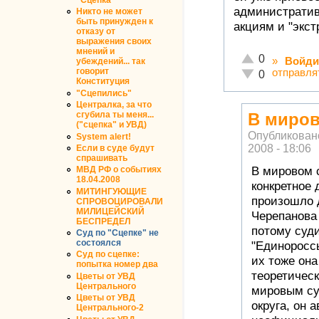
административ
Никто не может
быть принужден к
акциям и "экс
отказу от
выражения своих
мнений и
Отлично!
0
»
Войди
убеждений... так
говорит
отправля
Неадекватно!
0
Конституция
"Сцепились"
Централка, за что
В миров
сгубила ты меня...
("сцепка" и УВД)
Опубликован
System alert!
2008 - 18:06
Если в суде будут
спрашивать
В мировом 
МВД РФ о событиях
18.04.2008
конкретное 
МИТИНГУЮЩИЕ
произошло д
СПРОВОЦИРОВАЛИ
МИЛИЦЕЙСКИЙ
Черепанова
БЕСПРЕДЕЛ
потому суди
Суд по "Сцепке" не
состоялся
"Единороссы
Суд по сцепке:
их тоже она
попытка номер два
теоретическ
Цветы от УВД
Центрального
мировым су
Цветы от УВД
округа, он 
Центрального-2