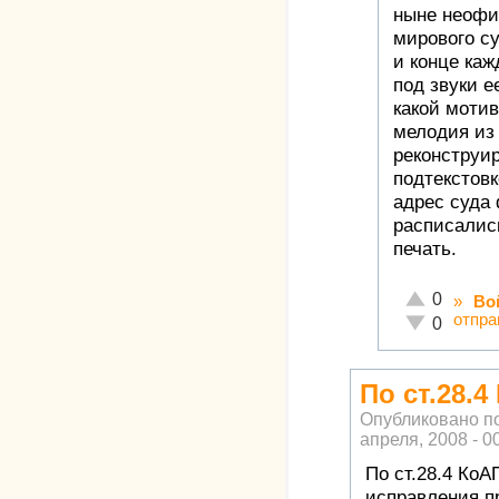
ныне неофи
мирового с
и конце каж
под звуки е
какой мотив
мелодия из
реконструир
подтекстов
адрес суда
расписалис
печать.
Отлично!
0
»
Во
отпра
Неадекватно
0
По ст.28.4
Опубликовано п
апреля, 2008 - 0
По ст.28.4 КоА
исправления пр