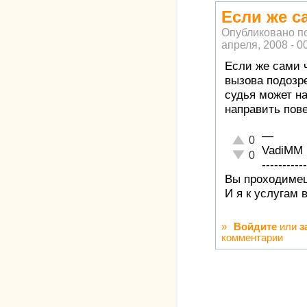
Если же с
Опубликовано п
апреля, 2008 - 0
Если же сами 
вызова подозр
судья может н
направить пове
—
Отлично!
0
VadiMM
Неадекватно!
0
-----------
Вы проходимец
И я к услугам 
»
Войдите
или
з
комментарии