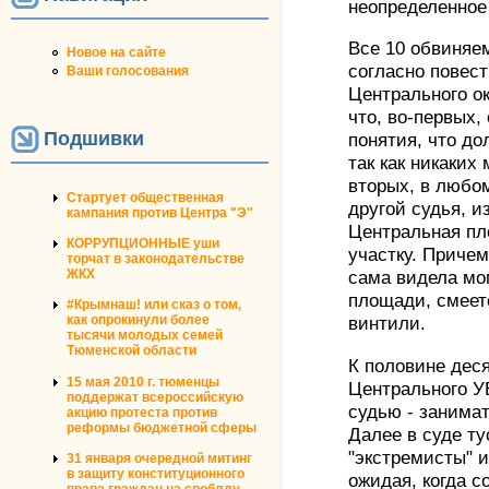
неопределенное
Все 10 обвиняем
Новое на сайте
согласно повест
Ваши голосования
Центрального ок
что, во-первых,
Подшивки
понятия, что до
так как никаких
вторых, в любо
Стартует общественная
другой судья, из
кампания против Центра "Э"
Центральная пл
КОРРУПЦИОННЫЕ уши
участку. Приче
торчат в законодательстве
ЖКХ
сама видела мо
площади, смеетс
#Крымнаш! или сказ о том,
как опрокинули более
винтили.
тысячи молодых семей
Тюменской области
К половине дес
15 мая 2010 г. тюменцы
Центрального У
поддержат всероссийскую
судью - занимат
акцию протеста против
реформы бюджетной сферы
Далее в суде ту
"экстремисты" 
31 января очередной митинг
в защиту конституционного
ожидая, когда с