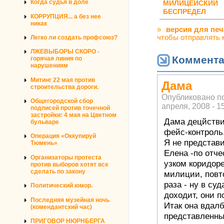
Когда судья в доле
МИЛИЦЕЙСКИЙ
БЕСПРЕДЕЛ
КОРРУПЦИЯ... а без нее
никак
»
версия для печ
чтобы отправлять 
Легко ли создать профсоюз?
ЛЖЕВЫБОРЫ СКОРО -
Коммент
горячая линия по
нарушениям
Митинг 22 мая против
Дама
строительства дороги.
Опубликовано п
Общегородской сбор
апреля, 2008 - 1
подписей против точечной
застройки: 4 мая на Цветном
Дама децйстви
бульваре
фейс-контроль.
Операция «Оккупируй
Я не представ
Тюмень»
Елена -по отче
Организаторы протеста
узком коридор
против выборов хотят все
сделать по закону
милиции, повт
раза - ну в суд
Политический юмор.
доходит, они п
Последняя музейная ночь
Итак она вдал
(комендантский час)
представленны
ПРИГОВОР НЮРНБЕРГА