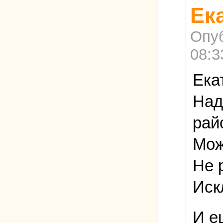
Ек
Опу
08:3
Ека
Над
райо
Мож
Не 
Иск
И е