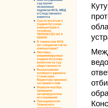
Куту
суд изучит
незаконные
подписки ФСБ, МВД
и Следственного
прот
комитета
Суд по изъятым у
обла
Андрея Кутузова
компьютерам и
телефону
ПЕРЕНЕСЁН НА 9
устр
ИЮНЯ!
В тюменском ФСБ
нет специалистов по
компьютерам?
Межд
Листовка,
инкриминируемая
Андрею Кутузову,
ведо
вынесена на суд
общественности
отв
Высказывание
погибшего адвоката
Станислава
Маркелова признано
отби
экстремистским
Вернули ноутбук,
обра
проведено
автороведческое
исследование
Конс
Преподавателю
Тюменского