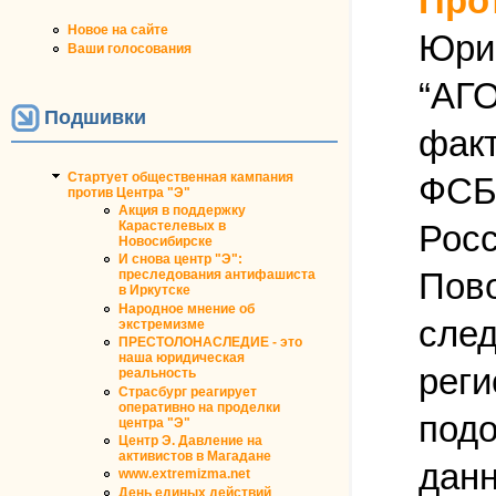
Про
Новое на сайте
Юри
Ваши голосования
“АГО
Подшивки
факт
Стартует общественная кампания
ФСБ,
против Центра "Э"
Акция в поддержку
Росс
Карастелевых в
Новосибирске
И снова центр "Э":
Пово
преследования антифашиста
в Иркутске
Народное мнение об
след
экстремизме
ПРЕСТОЛОНАСЛЕДИЕ - это
наша юридическая
реги
реальность
Страсбург реагирует
оперативно на проделки
подо
центра "Э"
Центр Э. Давление на
активистов в Магадане
данн
www.extremizma.net
День единых действий