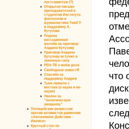
феде
постскриптум (?)
Открытое письмо
преподавателей и
пред
студентов Института
филологии и
журналистики ТюмГУ
отме
в поддержку А.
Кутузова
Ассо
Подана
кассационная
жалоба на приговор
Андрею Кутузову
Паве
Приговор Андрею
Кутузову вступил в
чело
законную силу
РЕН-ТВ о моём деле
Свободные новостЯ
что 
Спасибо за
поддержку Андрея
Тьма пришла с
диск
востока (о науке и не-
науке)
Уволен за
изве
"политическую
аморалку"
Полицейские репрессии
след
против активистов движения
«Автономное Действие -
Ижевск»
Конс
Круглый стол по