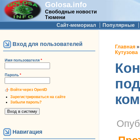
Golosa.info
Свободные новости
Тюмени
Дополнительное меню
Сайт-мемориал
Популярные
Вход для пользователей
Вы зд
Главная
Кутузова
Имя пользователя
*
Кон
Пароль
*
под
Войти через OpenID
ком
Зарегистрироваться на сайте
Забыли пароль?
Опуб
Навигация