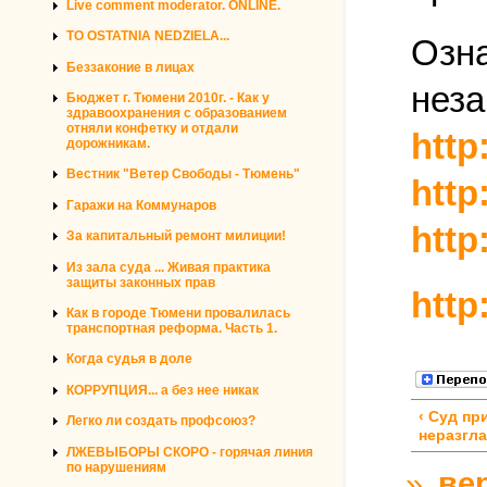
Live comment moderator. ONLINE.
TO OSTATNIA NEDZIELA...
Озна
Беззаконие в лицах
неза
Бюджет г. Тюмени 2010г. - Как у
здравоохранения с образованием
отняли конфетку и отдали
http
дорожникам.
Вестник "Ветер Свободы - Тюмень"
http
Гаражи на Коммунаров
http
За капитальный ремонт милиции!
Из зала суда ... Живая практика
защиты законных прав
http
Как в городе Тюмени провалилась
транспортная реформа. Часть 1.
Когда судья в доле
КОРРУПЦИЯ... а без нее никак
‹ Суд пр
Легко ли создать профсоюз?
неразгл
ЛЖЕВЫБОРЫ СКОРО - горячая линия
по нарушениям
»
ве