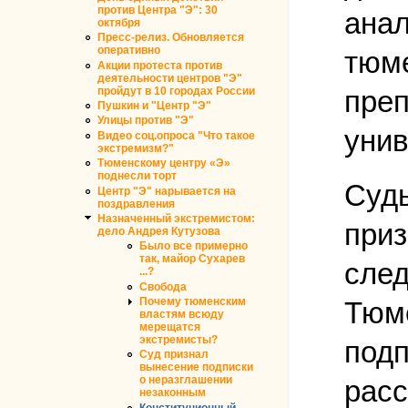
против Центра "Э": 30
анал
октября
Пресс-релиз. Обновляется
оперативно
тюме
Акции протеста против
деятельности центров "Э"
пройдут в 10 городах России
преп
Пушкин и "Центр "Э"
Улицы против "Э"
унив
Видео соц.опроса "Что такое
экстремизм?"
Тюменскому центру «Э»
поднесли торт
Судь
Центр "Э" нарывается на
поздравления
Назначенный экстремистом:
приз
дело Андрея Кутузова
Было все примерно
так, майор Сухарев
след
...?
Свобода
Почему тюменским
Тюме
властям всюду
мерещатся
экстремисты?
подп
Суд признал
вынесение подписки
о неразглашении
расс
незаконным
Конституционный