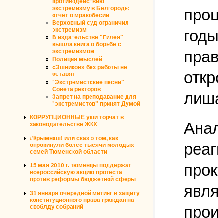
противодействию
экстремизму в Белгороде:
проц
отчёт о мракобесии
Верховный суд ограничил
экстремизм
годы
В издательстве "Гилея"
вышла книга о борьбе с
прав
экстремизмом
Полиция мыслей
«Эшников» без работы не
откр
оставят
"Экстремистские песни"
Совета ректоров
лиша
Запрет на преподавание для
"экстремистов" принят Думой
КОРРУПЦИОННЫЕ уши торчат в
Анал
законодательстве ЖКХ
#Крымнаш! или сказ о том, как
реаг
опрокинули более тысячи молодых
семей Тюменской области
прок
15 мая 2010 г. тюменцы поддержат
всероссийскую акцию протеста
против реформы бюджетной сферы
явля
31 января очередной митинг в защиту
конституционного права граждан на
прои
своблду собраний