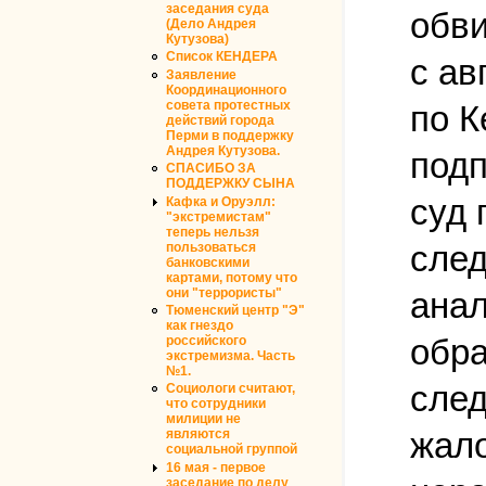
заседания суда
обви
(Дело Андрея
Кутузова)
Список КЕНДЕРА
с ав
Заявление
Координационного
совета протестных
по К
действий города
Перми в поддержку
Андрея Кутузова.
подп
СПАСИБО ЗА
ПОДДЕРЖКУ СЫНА
суд 
Кафка и Оруэлл:
"экстремистам"
теперь нельзя
след
пользоваться
банковскими
картами, потому что
они "террористы"
анал
Тюменский центр "Э"
как гнездо
обра
российского
экстремизма. Часть
№1.
след
Социологи считают,
что сотрудники
милиции не
жало
являются
социальной группой
16 мая - первое
заседание по делу