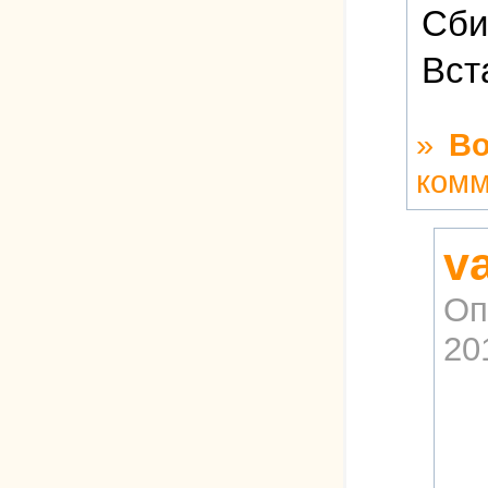
Сби
Вст
»
Во
комм
v
Оп
20