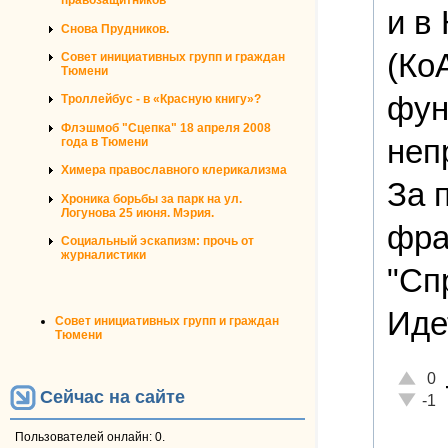
правозащитников
и в
Снова Прудников.
(Ко
Совет инициативных групп и граждан
Тюмени
фун
Троллейбус - в «Красную книгу»?
Флэшмоб "Сцепка" 18 апреля 2008
неп
года в Тюмени
Химера православного клерикализма
За 
Хроника борьбы за парк на ул.
Логунова 25 июня. Мэрия.
фра
Социальный эскапизм: прочь от
журналистики
"Сп
Иде
Совет инициативных групп и граждан
Тюмени
Отличн
0
Сейчас на сайте
Неадек
-1
Пользователей онлайн: 0.