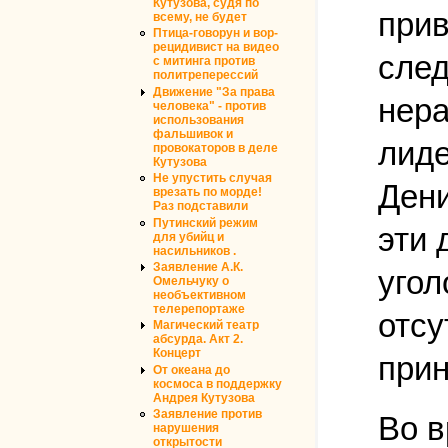
Кутузова, судя по
прив
всему, не будет
Птица-говорун и вор-
рецидивист на видео
след
с митинга против
политреперессий
Движение "За права
нера
человека" - против
использования
фальшивок и
лиде
провокаторов в деле
Кутузова
Не упустить случая
Дени
врезать по морде!
Раз подставили
Путинский режим
эти 
для убийц и
насильников .
Заявление А.К.
угол
Омельчуку о
необъективном
телерепортаже
отсу
Магический театр
абсурда. Акт 2.
Концерт
прин
От океана до
космоса в поддержку
Андрея Кутузова
Заявление против
Во в
нарушения
открытости