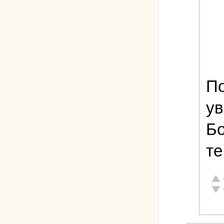
По
ув
Бо
те
Отл
Неа