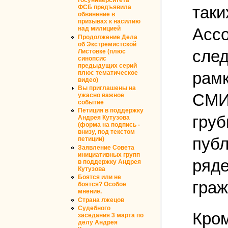
госуниверситета
таки
ФСБ предъявила
обвинение в
призывах к насилию
Ассо
над милицией
Продолжение Дела
об Экстремистской
след
Листовке (плюс
синопсис
предыдущих серий
рамк
плюс тематическое
видео)
Вы приглашены на
СМИ
ужасно важное
событие
Петиция в поддержку
груб
Андрея Кутузова
(форма на подпись -
внизу, под текстом
публ
петиции)
Заявление Совета
инициативных групп
ряде
в поддержку Андрея
Кутузова
Боятся или не
граж
боятся? Особое
мнение.
Страна лжецов
Судебного
Кро
заседания 3 марта по
делу Андрея