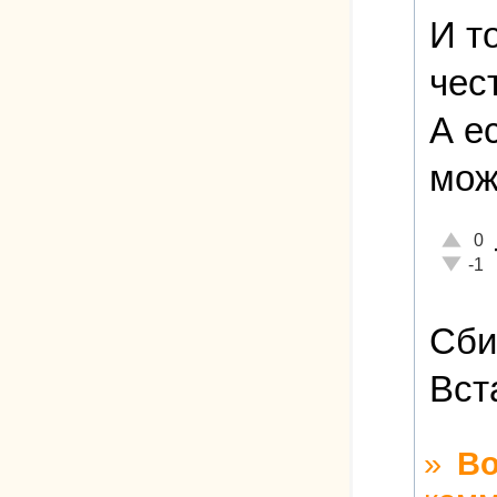
И т
чес
А е
мож
Отличн
0
Неадек
-1
Сби
Вст
»
Во