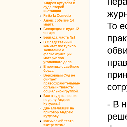
нера
Андрея Кутузова в
суде второй
журн
инстанции
Finita la Comedia
Анонс событий 14
То е
марта
Беспредел в суде 12
января
прак
Бригада, часть №1
В Следственный
комитет поступило
обви
заявление о
фальсификации
материалов
прав
уголовного дела
В порядке судебного
бреда
прин
Верховный Суд не
считает
правоохранительные
сотр
органы и "власть"
социальной группой.
Все в суд на прения
по делу Андрея
- В 
Кутузова!
Две апелляции на
приговор Андрею
реше
Кутузову
Магический театр
экстремизма: