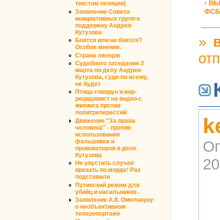
‹ В
текстом петиции)
ФСБ
Заявление Совета
инициативных групп в
поддержку Андрея
Кутузова
»
Боятся или не боятся?
Особое мнение.
от
Страна лжецов
Судебного заседания 3
марта по делу Андрея
Кутузова, судя по всему,
не будет
Птица-говорун и вор-
рецидивист на видео с
митинга против
политреперессий
k
Движение "За права
человека" - против
использования
фальшивок и
Оп
провокаторов в деле
Кутузова
20
Не упустить случая
врезать по морде! Раз
подставили
Путинский режим для
убийц и насильников .
Заявление А.К. Омельчуку
о необъективном
телерепортаже