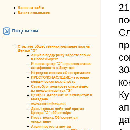
21
Новое на сайте
Ваши голосования
по
Сл
Подшивки
пр
Стартует общественная кампания против
Центра "Э"
со
Акция в поддержку Карастелевых
в Новосибирске
И снова центр "Э": преследования
30
антифашиста в Иркутске
Народное мнение об экстремизме
ПРЕСТОЛОНАСЛЕДИЕ - это наша
ко
юридическая реальность
Страсбург реагирует оперативно
на проделки центра "Э"
Ку
Центр Э. Давление на активистов в
Магадане
ап
www.extremizma.net
День единых действий против
Центра "Э": 30 октября
да
Пресс-релиз. Обновляется
оперативно
Акции протеста против