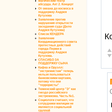
Магический театр
абсурда. Акт 2. Концерт
От океана до космоса в
поддержку Андрея
Кутузова
Заявление против
нарушения открытости
заседания суда (Дело
Андрея Кутузова)
К
Список КЕНДЕРА
Заявление
Координационного совета
протестных действий
города Перми в
От
поддержку Андрея
Не
Кутузова.
СПАСИБО ЗА
ПОДДЕРЖКУ СЫНА
Кафка и Оруэлл:
"экстремистам" теперь
нельзя пользоваться
банковскими картами,
потому что они
"террористы"
Тюменский центр "Э" как
гнездо российского
экстремизма. Часть №1.
Социологи считают, что
сотрудники милиции не
являются социальной
группой