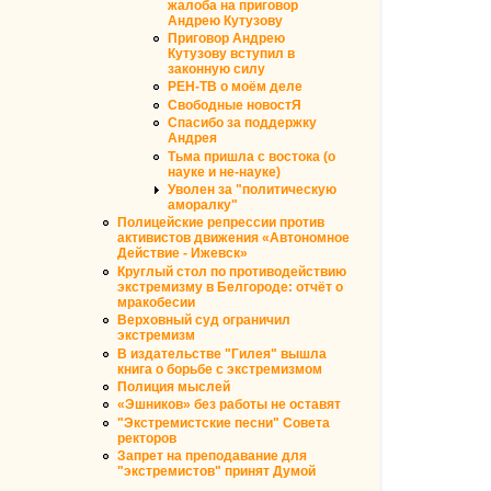
жалоба на приговор
Андрею Кутузову
Приговор Андрею
Кутузову вступил в
законную силу
РЕН-ТВ о моём деле
Свободные новостЯ
Спасибо за поддержку
Андрея
Тьма пришла с востока (о
науке и не-науке)
Уволен за "политическую
аморалку"
Полицейские репрессии против
активистов движения «Автономное
Действие - Ижевск»
Круглый стол по противодействию
экстремизму в Белгороде: отчёт о
мракобесии
Верховный суд ограничил
экстремизм
В издательстве "Гилея" вышла
книга о борьбе с экстремизмом
Полиция мыслей
«Эшников» без работы не оставят
"Экстремистские песни" Совета
ректоров
Запрет на преподавание для
"экстремистов" принят Думой