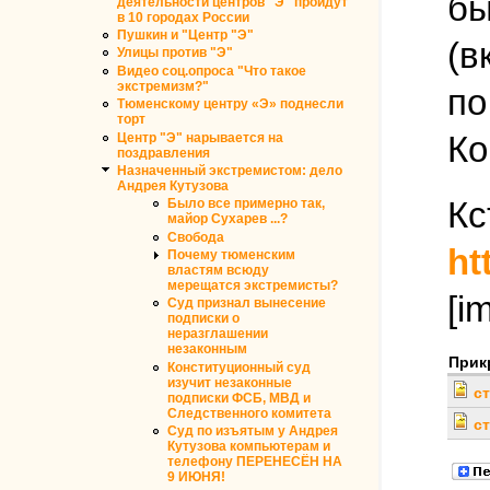
бы
деятельности центров "Э" пройдут
в 10 городах России
Пушкин и "Центр "Э"
(в
Улицы против "Э"
Видео соц.опроса "Что такое
экстремизм?"
по
Тюменскому центру «Э» поднесли
торт
Ко
Центр "Э" нарывается на
поздравления
Назначенный экстремистом: дело
Андрея Кутузова
Кс
Было все примерно так,
майор Сухарев ...?
Свобода
ht
Почему тюменским
властям всюду
мерещатся экстремисты?
[i
Суд признал вынесение
подписки о
неразглашении
незаконным
Прик
Конституционный суд
изучит незаконные
с
подписки ФСБ, МВД и
Следственного комитета
с
Суд по изъятым у Андрея
Кутузова компьютерам и
телефону ПЕРЕНЕСЁН НА
9 ИЮНЯ!