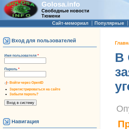
Golosa.info
Свободные новости
Тюмени
Дополнительное меню
Сайт-мемориал
Популярные
Вход для пользователей
Вы 
Главн
В
Имя пользователя
*
з
Пароль
*
уг
Войти через OpenID
Зарегистрироваться на сайте
Забыли пароль?
Оп
Навигация
Пр