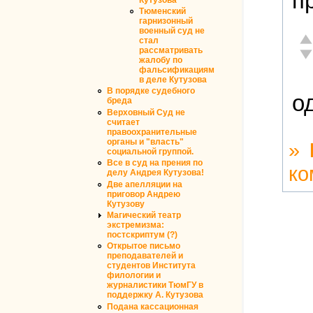
п
Тюменский
гарнизонный
военный суд не
От
стал
рассматривать
Не
жалобу по
фальсификациям
в деле Кутузова
В порядке судебного
о
бреда
Верховный Суд не
считает
правоохранительные
органы и "власть"
»
социальной группой.
Все в суд на прения по
ко
делу Андрея Кутузова!
Две апелляции на
приговор Андрею
Кутузову
Магический театр
экстремизма:
постскриптум (?)
Открытое письмо
преподавателей и
студентов Института
филологии и
журналистики ТюмГУ в
поддержку А. Кутузова
Подана кассационная