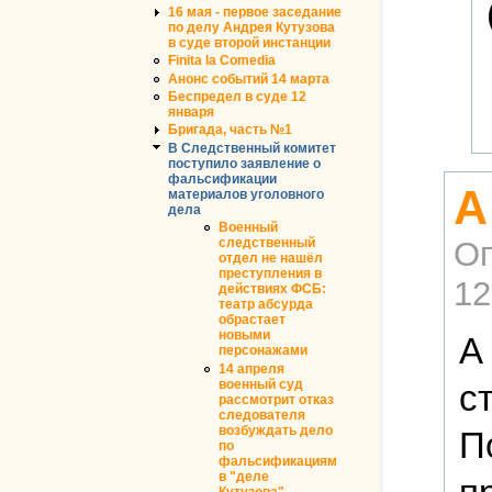
16 мая - первое заседание
по делу Андрея Кутузова
в суде второй инстанции
Finita la Comedia
Анонс событий 14 марта
Беспредел в суде 12
января
Бригада, часть №1
В Следственный комитет
поступило заявление о
фальсификации
А
материалов уголовного
дела
Военный
Оп
следственный
отдел не нашёл
преступления в
12
действиях ФСБ:
театр абсурда
обрастает
новыми
А
персонажами
14 апреля
военный суд
с
рассмотрит отказ
следователя
возбуждать дело
П
по
фальсификациям
в "деле
Кутузова"