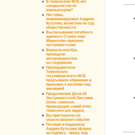
В тюменском ФСБ нет
специалистов по
компьютерам?
Листовка,
инкриминируемая Андрею
Кутузову, вынесена на суд
общественности
Высказывание погибшего
адвоката Станислава
Маркелова признано
экстремистским
Вернули ноутбук,
проведено
автороведческое
исследование
Преподавателю
Тюменского
госуниверситета ФСБ
предъявила обвинение в
призывах к насилию над
милицией
Продолжение Дела об
Экстремистской Листовке
(плюс синопсис
предыдущих серий плюс
тематическое видео)
Вы приглашены на
ужасно важное событие
Петиция в поддержку
Андрея Кутузова (форма
на подпись - внизу, под