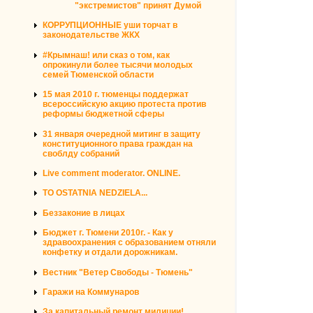
"экстремистов" принят Думой
КОРРУПЦИОННЫЕ уши торчат в
законодательстве ЖКХ
#Крымнаш! или сказ о том, как
опрокинули более тысячи молодых
семей Тюменской области
15 мая 2010 г. тюменцы поддержат
всероссийскую акцию протеста против
реформы бюджетной сферы
31 января очередной митинг в защиту
конституционного права граждан на
своблду собраний
Live comment moderator. ONLINE.
TO OSTATNIA NEDZIELA...
Беззаконие в лицах
Бюджет г. Тюмени 2010г. - Как у
здравоохранения с образованием отняли
конфетку и отдали дорожникам.
Вестник "Ветер Свободы - Тюмень"
Гаражи на Коммунаров
За капитальный ремонт милиции!