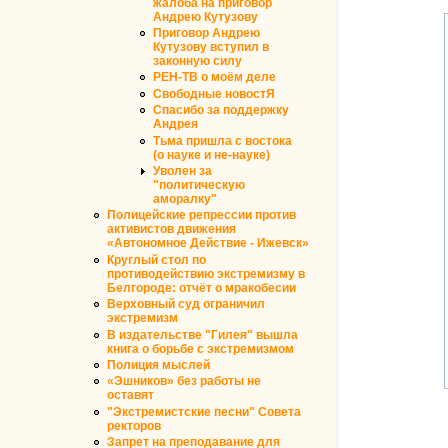
жалоба на приговор
Андрею Кутузову
Приговор Андрею
Кутузову вступил в
законную силу
РЕН-ТВ о моём деле
Свободные новостЯ
Спасибо за поддержку
Андрея
Тьма пришла с востока
(о науке и не-науке)
Уволен за
"политическую
аморалку"
Полицейские репрессии против
активистов движения
«Автономное Действие - Ижевск»
Круглый стол по
противодействию экстремизму в
Белгороде: отчёт о мракобесии
Верховный суд ограничил
экстремизм
В издательстве "Гилея" вышла
книга о борьбе с экстремизмом
Полиция мыслей
«Эшников» без работы не
оставят
"Экстремистские песни" Совета
ректоров
Запрет на преподавание для