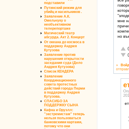
все р
подставили
говор
Путинский режим для
котор
убийц и насильников .
"злод
Заявление А.К.
Омельчуку о
мне н
необъективном
причи
телерепортаже
компе
Магический театр
но въ
абсурда. Акт 2. Концерт
От океана до космоса в
поддержку Андрея
Отли
Кутузова
Неад
Заявление против
нарушения открытости
заседания суда (Дело
»
Вой
Андрея Кутузова)
отправ
Список КЕНДЕРА
Заявление
Координационного
е
совета протестных
действий города Перми
Оп
в поддержку Андрея
201
Кутузова.
СПАСИБО ЗА
ет
ПОДДЕРЖКУ СЫНА
Кафка и Оруэлл:
"экстремистам" теперь
нельзя пользоваться
банковскими картами,
потому что они