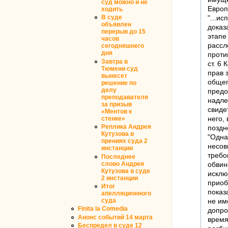
суд можно и не
Европ
ходить
"...и
В суде
объявлен
доказ
перерыв до 15
этапе
часов
рассл
сегодняшнего
дня
проти
Завтра в
ст. 6
Тюмени суд
прав 
вынесет
общег
решение по
делу
предо
преподавателя
надле
за призыв
свиде
«Ментов к
него,
стенке»
Реплика Андрея
поздне
Кутузова в
"Одна
прениях суда 2
несов
инстанции
требо
Последнее
слово Андрея
обвин
Кутузова в суде
исклю
2 инстанции
приоб
Итог
показ
апелляционного
не им
суда
Finita la Comedia
допро
Анонс событий 14 марта
время
Беспредел в суде 12