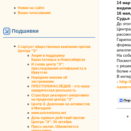
14 мар
видимо
Новое на сайте
Ваши голосования
16 мая
Судья 
До это
Центра
Подшивки
рассмо
Гарипо
формал
Стартует общественная кампания против
апелля
Центра "Э"
На соб
Акция в поддержку
Карастелевых в Новосибирске
Посмот
И снова центр "Э":
с реше
преследования антифашиста в
более 
Иркутске
В инте
Народное мнение об
-
http:
экстремизме
ПРЕСТОЛОНАСЛЕДИЕ - это наша
name=s
юридическая реальность
Страсбург реагирует оперативно
на проделки центра "Э"
Центр Э. Давление на активистов
в Магадане
www.extremizma.net
День единых действий против
Центра "Э": 30 октября
Пресс-релиз. Обновляется
оперативно