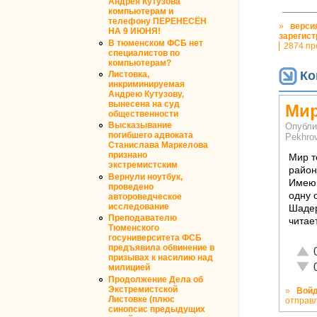
Андрея Кутузова
компьютерам и
телефону ПЕРЕНЕСЁН
»
верси
НА 9 ИЮНЯ!
зарегист
В тюменском ФСБ нет
2874 пр
специалистов по
компьютерам?
Ко
Листовка,
инкриминируемая
Андрею Кутузову,
вынесена на суд
Мир
общественности
Высказывание
Опубли
погибшего адвоката
Pekhro
Станислава Маркелова
признано
Мир т
экстремистским
район
Вернули ноутбук,
Имею 
проведено
одну 
автороведческое
исследование
Шадер
Преподавателю
читает
Тюменского
госуниверситета ФСБ
предъявила обвинение в
Отли
призывах к насилию над
Неад
милицией
Продолжение Дела об
Экстремистской
»
Вой
Листовке (плюс
отправ
синопсис предыдущих