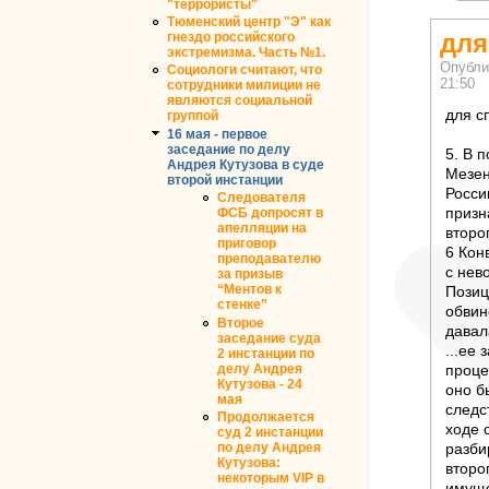
"террористы"
Тюменский центр "Э" как
для
гнездо российского
экстремизма. Часть №1.
Опубли
Социологи считают, что
21:50
сотрудники милиции не
являются социальной
для с
группой
16 мая - первое
заседание по делу
5. В 
Андрея Кутузова в суде
Мезен
второй инстанции
Росси
Следователя
призн
ФСБ допросят в
апелляции на
второ
приговор
6 Кон
преподавателю
с нев
за призыв
“Ментов к
Позиц
стенке”
обвине
Второе
давал
заседание суда
...ее
2 инстанции по
делу Андрея
проце
Кутузова - 24
оно б
мая
следс
Продолжается
ходе 
суд 2 инстанции
разби
по делу Андрея
Кутузова:
второ
некоторым VIP в
имуще