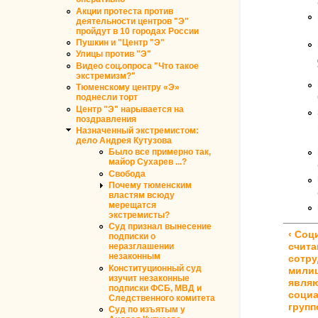
Акции протеста против
деятельности центров "Э"
пройдут в 10 городах России
Пушкин и "Центр "Э"
Улицы против "Э"
Видео соц.опроса "Что такое
экстремизм?"
Тюменскому центру «Э»
поднесли торт
Центр "Э" нарывается на
поздравления
Назначенный экстремистом:
дело Андрея Кутузова
Было все примерно так,
майор Сухарев ...?
Свобода
Почему тюменским
властям всюду
мерещатся
экстремисты?
Суд признал вынесение
‹ Соц
подписки о
счита
неразглашении
незаконным
сотру
Конституционный суд
милиц
изучит незаконные
явля
подписки ФСБ, МВД и
соци
Следственного комитета
групп
Суд по изъятым у