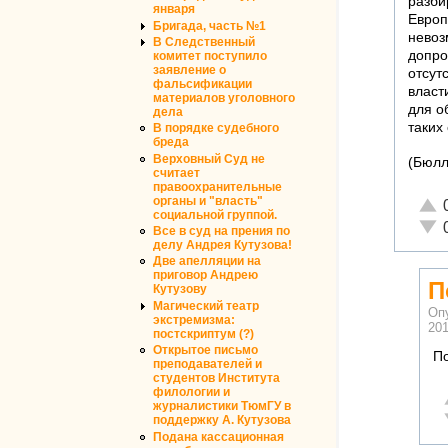
разбир
января
Европ
Бригада, часть №1
невоз
В Следственный
допро
комитет поступило
заявление о
отсут
фальсификации
власт
материалов уголовного
для о
дела
таких 
В порядке судебного
бреда
Верховный Суд не
(Бюлл
считает
правоохранительные
органы и "власть"
Отли
социальной группой.
Неад
Все в суд на прения по
делу Андрея Кутузова!
Две апелляции на
приговор Андрею
П
Кутузову
Магический театр
Оп
экстремизма:
201
постскриптум (?)
Открытое письмо
По
преподавателей и
студентов Института
филологии и
журналистики ТюмГУ в
поддержку А. Кутузова
Подана кассационная