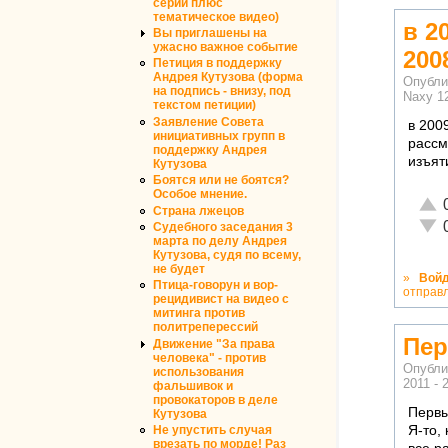
серий плюс
тематическое видео)
в 2
Вы приглашены на
ужасно важное событие
200
Петиция в поддержку
Андрея Кутузова (форма
Опубли
на подпись - внизу, под
Naxy
1
текстом петиции)
Заявление Совета
в 200
инициативных групп в
рассм
поддержку Андрея
изъят
Кутузова
Боятся или не боятся?
Особое мнение.
Отли
Страна лжецов
Неад
Судебного заседания 3
марта по делу Андрея
Кутузова, судя по всему,
не будет
»
Вой
Птица-говорун и вор-
отправ
рецидивист на видео с
митинга против
политреперессий
Пер
Движение "За права
человека" - против
Опубли
использования
2011 - 
фальшивок и
провокаторов в деле
Первы
Кутузова
Я-то,
Не упустить случая
врезать по морде! Раз