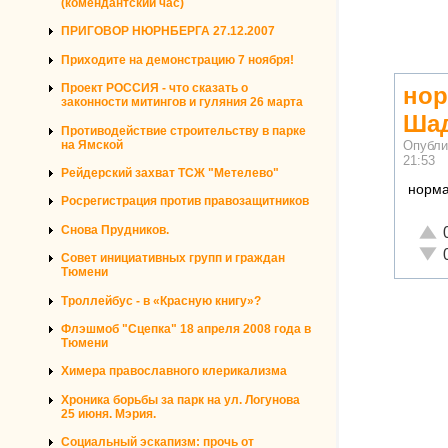
(комендантский час)
ПРИГОВОР НЮРНБЕРГА 27.12.2007
Приходите на демонстрацию 7 ноября!
Проект РОССИЯ - что сказать о
нор
законности митингов и гуляния 26 марта
Шад
Противодействие строительству в парке
на Ямской
Опубли
21:53
Рейдерский захват ТСЖ "Метелево"
норма
Росрегистрация против правозащитников
Отли
Снова Прудников.
Неад
Совет инициативных групп и граждан
Тюмени
Троллейбус - в «Красную книгу»?
Флэшмоб "Сцепка" 18 апреля 2008 года в
Тюмени
Химера православного клерикализма
Хроника борьбы за парк на ул. Логунова
25 июня. Мэрия.
Социальный эскапизм: прочь от