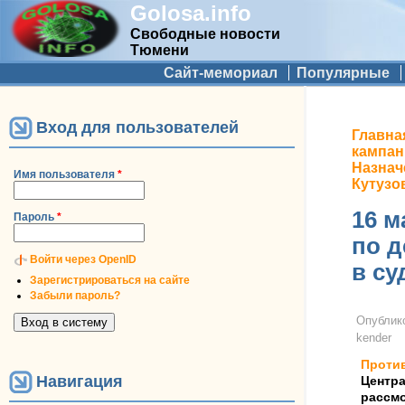
Golosa.info
Свободные новости
Тюмени
Дополнительное меню
Сайт-мемориал
Популярные
Вход для пользователей
Вы з
Главна
кампан
Назнач
Имя пользователя
*
Кутузо
16 м
Пароль
*
по д
Войти через OpenID
в су
Зарегистрироваться на сайте
Забыли пароль?
Опублик
kender
Проти
Навигация
Центра
рассмо